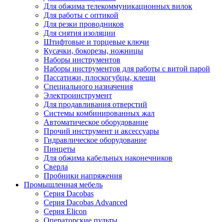
Для обжима телекоммуникационных вилок
Для работы с оптикой
Для резки проводников
Для снятия изоляции
Штифтовые и торцевые ключи
Кусачки, бокорезы, ножницы
Наборы инструментов
Наборы инструментов для работы с витой парой
Пассатижи, плоскогубцы, клещи
Специального назначения
Электроинструмент
Для продавливания отверстий
Системы комбинированных жал
Автоматическое оборудование
Прочий инструмент и аксессуары
Гидравлическое оборудование
Пинцеты
Для обжима кабельных наконечников
Сверла
Пробники напряжения
Промышленная мебель
Серия Dacobas
Серия Dacobas Advanced
Серия Elicon
Операторские пульты