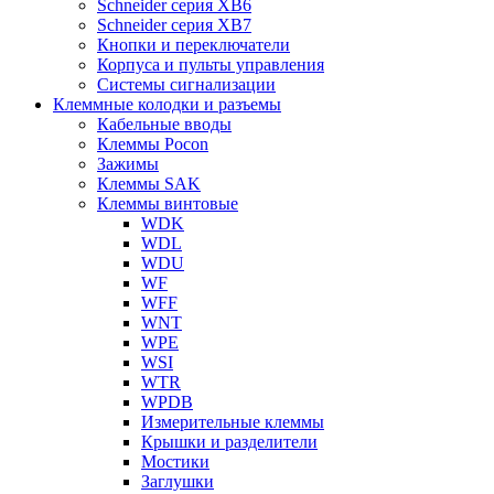
Schneider серия XB6
Schneider серия XB7
Кнопки и переключатели
Корпуса и пульты управления
Системы сигнализации
Клеммные колодки и разъемы
Кабельные вводы
Клеммы Pocon
Зажимы
Клеммы SAK
Клеммы винтовые
WDK
WDL
WDU
WF
WFF
WNT
WPE
WSI
WTR
WPDB
Измерительные клеммы
Крышки и разделители
Мостики
Заглушки