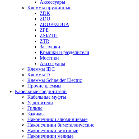
Аксессуары
Клеммы пружинные
ZDK
ZDU
ZDUB/ZDUA
ZPE
ZSI/ZDL
ZTR
Заглушки
Крышки и разделители
Мостики
Аксессуары
Клеммы IDC
Клеммы D
Клеммы Schneider Electric
Прочие клеммы
Кабельные соединители
Кабельные муфты
Удлинители
Гильзы
Зажимы
Наконечники алюминиевые
Наконечники биметаллические
Наконечники винтовые
Наконечники медные