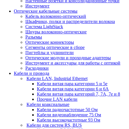
Настенные розетки и консолидационные точки
Инструмент
Оптические кабельные системы
Кабель волоконно-оптический
Шкафчики, полки и распределители волокна
Система LightStack
Шнуры волоконно-оптические
Разъемы
Оптические коннекторы
Сегменты оптические в сборе
Пигтейлы и удлинители
Оптические модули и проходные адаптеры
Инструмент и аксессуары для работы с оптикой
Расходники
Кабели и провода
Кабели LAN, Industrial Ethernet
Кабели витая пара категории 5 и 5е
Кабели витая пара категории 6 и 6A
Кабели витая пара категорий 7, 7А, 7е и 8
Прочие LAN кабели
Кабели коаксиальные
Кабели радиочастотные 50 Ом
Кабели видеонаблюдение 75 Ом
Кабели высокочастотные 93 Ом
Кабели для систем RS, BUS