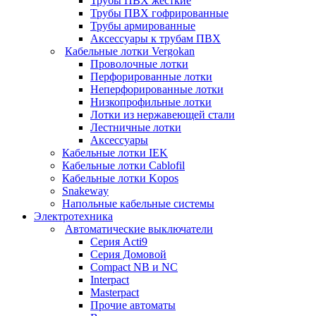
Трубы ПВХ жесткие
Трубы ПВХ гофрированные
Трубы армированные
Аксессуары к трубам ПВХ
Кабельные лотки Vergokan
Проволочные лотки
Перфорированные лотки
Неперфорированные лотки
Низкопрофильные лотки
Лотки из нержавеющей стали
Лестничные лотки
Аксессуары
Кабельные лотки IEK
Кабельные лотки Cablofil
Кабельные лотки Kopos
Snakeway
Напольные кабельные системы
Электротехника
Автоматические выключатели
Серия Acti9
Серия Домовой
Compact NB и NC
Interpact
Masterpact
Прочие автоматы