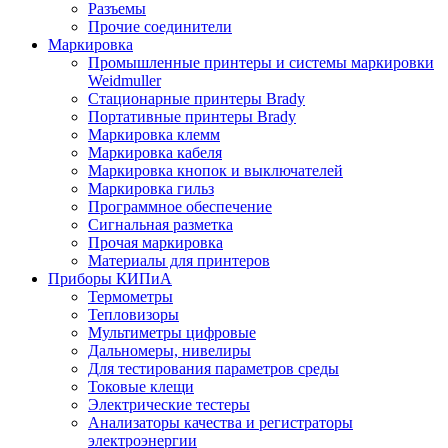
Разъемы
Прочие соединители
Маркировка
Промышленные принтеры и системы маркировки
Weidmuller
Стационарные принтеры Brady
Портативные принтеры Brady
Маркировка клемм
Маркировка кабеля
Маркировка кнопок и выключателей
Маркировка гильз
Программное обеспечение
Сигнальная разметка
Прочая маркировка
Материалы для принтеров
Приборы КИПиА
Термометры
Тепловизоры
Мультиметры цифровые
Дальномеры, нивелиры
Для тестирования параметров среды
Токовые клещи
Электрические тестеры
Анализаторы качества и регистраторы
электроэнергии