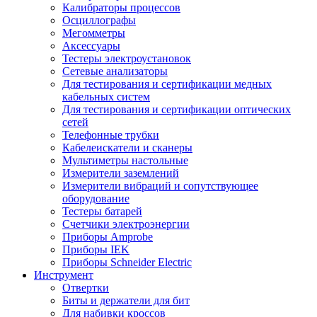
Калибраторы процессов
Осциллографы
Мегомметры
Аксессуары
Тестеры электроустановок
Сетевые анализаторы
Для тестирования и сертификации медных
кабельных систем
Для тестирования и сертификации оптических
сетей
Телефонные трубки
Кабелеискатели и сканеры
Мультиметры настольные
Измерители заземлений
Измерители вибраций и сопутствующее
оборудование
Тестеры батарей
Счетчики электроэнергии
Приборы Amprobe
Приборы IEK
Приборы Schneider Electric
Инструмент
Отвертки
Биты и держатели для бит
Для набивки кроссов