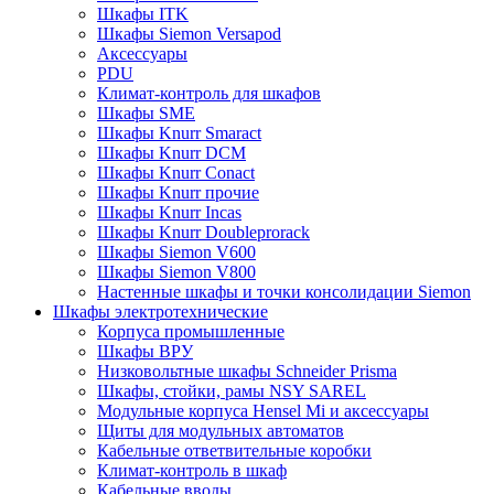
Шкафы ITK
Шкафы Siemon Versapod
Аксессуары
PDU
Климат-контроль для шкафов
Шкафы SME
Шкафы Knurr Smaract
Шкафы Knurr DCM
Шкафы Knurr Conact
Шкафы Knurr прочие
Шкафы Knurr Incas
Шкафы Knurr Doubleprorack
Шкафы Siemon V600
Шкафы Siemon V800
Настенные шкафы и точки консолидации Siemon
Шкафы электротехнические
Корпуса промышленные
Шкафы ВРУ
Низковольтные шкафы Schneider Prisma
Шкафы, стойки, рамы NSY SAREL
Модульные корпуса Hensel Mi и аксессуары
Щиты для модульных автоматов
Кабельные ответвительные коробки
Климат-контроль в шкаф
Кабельные вводы