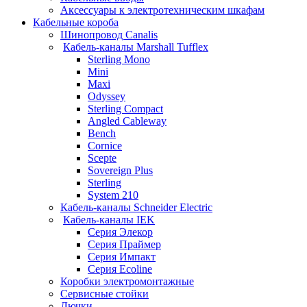
Аксессуары к электротехническим шкафам
Кабельные короба
Шинопровод Canalis
Кабель-каналы Marshall Tufflex
Sterling Mono
Mini
Maxi
Odyssey
Sterling Compact
Angled Cableway
Bench
Cornice
Scepte
Sovereign Plus
Sterling
System 210
Кабель-каналы Schneider Electric
Кабель-каналы IEK
Серия Элекор
Серия Праймер
Серия Импакт
Серия Ecoline
Коробки электромонтажные
Сервисные стойки
Лючки