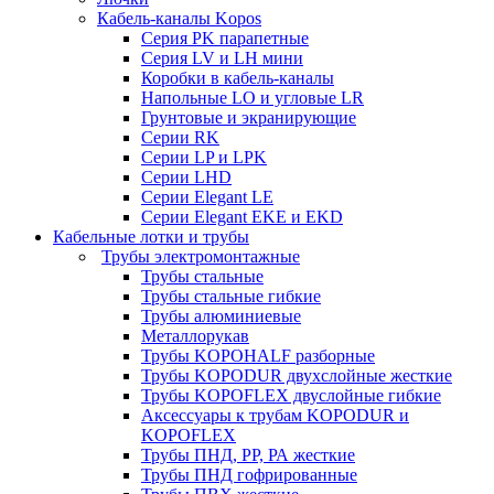
Кабель-каналы Kopos
Серия PK парапетные
Серия LV и LH мини
Коробки в кабель-каналы
Напольные LO и угловые LR
Грунтовые и экранирующие
Серии RK
Серии LP и LPK
Серии LHD
Серии Elegant LE
Серии Elegant EKE и EKD
Кабельные лотки и трубы
Трубы электромонтажные
Трубы стальные
Трубы стальные гибкие
Трубы алюминиевые
Металлорукав
Трубы KOPOHALF разборные
Трубы KOPODUR двухслойные жесткие
Трубы KOPOFLEX двуслойные гибкие
Аксессуары к трубам KOPODUR и
KOPOFLEX
Трубы ПНД, РР, РА жесткие
Трубы ПНД гофрированные