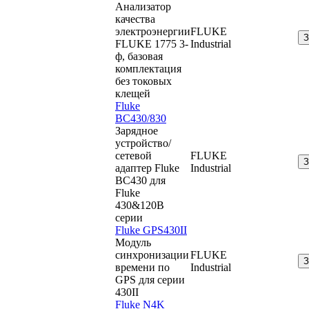
Анализатор
качества
электроэнергии
FLUKE
FLUKE 1775 3-
Industrial
ф, базовая
комплектация
без токовых
клещей
Fluke
BC430/830
Зарядное
устройство/
сетевой
FLUKE
адаптер Fluke
Industrial
BC430 для
Fluke
430&120B
cерии
Fluke GPS430II
Модуль
синхронизации
FLUKE
времени по
Industrial
GPS для серии
430II
Fluke N4K