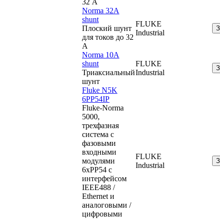
32 А
Norma 32A
shunt
FLUKE
Плоский шунт
Industrial
для токов до 32
А
Norma 10A
shunt
FLUKE
Триаксиальный
Industrial
шунт
Fluke N5K
6PP54IP
Fluke-Norma
5000,
трехфазная
система с
фазовыми
входными
FLUKE
модулями
Industrial
6xPP54 с
интерфейсом
IEEE488 /
Ethernet и
аналоговыми /
цифровыми