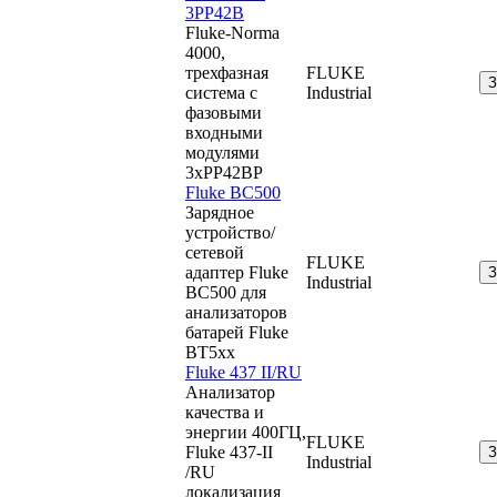
3PP42B
Fluke-Norma
4000,
трехфазная
FLUKE
система с
Industrial
фазовыми
входными
модулями
3xPP42BP
Fluke BC500
Зарядное
устройство/
сетевой
FLUKE
адаптер Fluke
Industrial
BC500 для
анализаторов
батарей Fluke
BT5xx
Fluke 437 II/RU
Анализатор
качества и
энергии 400ГЦ,
FLUKE
Fluke 437-II
Industrial
/RU
локализация