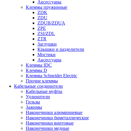
Аксессуары
Клеммы пружинные
ZDK
ZDU
ZDUB/ZDUA
ZPE
ZSI/ZDL
ZTR
Заглушки
Крышки и разделители
Мостики
Аксессуары
Клеммы IDC
Клеммы D
Клеммы Schneider Electric
Прочие клеммы
Кабельные соединители
Кабельные муфты
Удлинители
Гильзы
Зажимы
Наконечники алюминиевые
Наконечники биметаллические
Наконечники винтовые
Наконечники медные