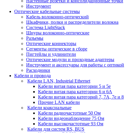
Настенные розетки и консолидационные точки
Инструмент
Оптические кабельные системы
Кабель волоконно-оптический
Шкафчики, полки и распределители волокна
Система LightStack
Шнуры волоконно-оптические
Разъемы
Оптические коннекторы
Сегменты оптические в сборе
Пигтейлы и удлинители
Оптические модули и проходные адаптеры
Инструмент и аксессуары для работы с оптикой
Расходники
Кабели и провода
Кабели LAN, Industrial Ethernet
Кабели витая пара категории 5 и 5е
Кабели витая пара категории 6 и 6A
Кабели витая пара категорий 7, 7А, 7е и 8
Прочие LAN кабели
Кабели коаксиальные
Кабели радиочастотные 50 Ом
Кабели видеонаблюдение 75 Ом
Кабели высокочастотные 93 Ом
Кабели для систем RS, BUS