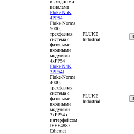
выходными
каналами
Fluke N5K
4PP54
Fluke-Norma
5000,
трехфазная
FLUKE
система с
Industrial
фазовыми
входными
модулями
4xPP54
Fluke N4K
3PP54I
Fluke-Norma
4000,
трехфазная
система с
FLUKE
фазовыми
Industrial
входными
модулями
3xPP54 с
интерфейсом
IEEE488 /
Ethernet