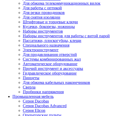
Для обжима телекоммуникационных вилок
Для работы с оптикой
Для резки проводников
Для снятия изоляции
Штифтовые и торцевые ключи
Кусачки, бокорезы, ножницы
Наборы инструментов
Наборы инструментов для работы с витой парой
Пассатижи, плоскогубцы, клещи
Специального назначения
Электроинструмент
Для продавливания отверстий
Системы комбинированных жал
Автоматическое оборудование
Прочий инструмент и аксессуары
Гидравлическое оборудование
Пинцеты
Для обжима кабельных наконечников
Сверла
Пробники напряжения
Промышленная мебель
Серия Dacobas
Серия Dacobas Advanced
Серия Elicon
Операторские пульты