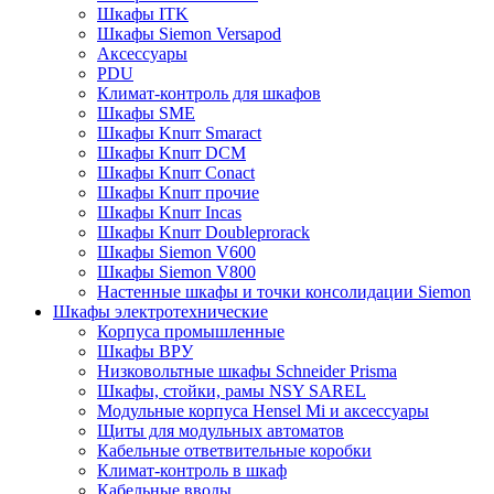
Шкафы ITK
Шкафы Siemon Versapod
Аксессуары
PDU
Климат-контроль для шкафов
Шкафы SME
Шкафы Knurr Smaract
Шкафы Knurr DCM
Шкафы Knurr Conact
Шкафы Knurr прочие
Шкафы Knurr Incas
Шкафы Knurr Doubleprorack
Шкафы Siemon V600
Шкафы Siemon V800
Настенные шкафы и точки консолидации Siemon
Шкафы электротехнические
Корпуса промышленные
Шкафы ВРУ
Низковольтные шкафы Schneider Prisma
Шкафы, стойки, рамы NSY SAREL
Модульные корпуса Hensel Mi и аксессуары
Щиты для модульных автоматов
Кабельные ответвительные коробки
Климат-контроль в шкаф
Кабельные вводы