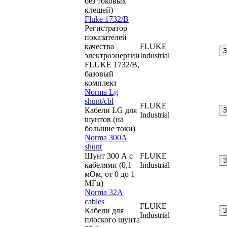
без токовых
клещей)
Fluke 1732/B
Регистратор
показателей
качества
FLUKE
электроэнергии
Industrial
FLUKE 1732/B,
базовый
комплект
Norma Lg
shunt/cbl
FLUKE
Кабели LG для
Industrial
шунтов (на
большие токи)
Norma 300A
shunt
Шунт 300 А с
FLUKE
кабелями (0,1
Industrial
мОм, от 0 до 1
МГц)
Norma 32A
cables
FLUKE
Кабели для
Industrial
плоского шунта