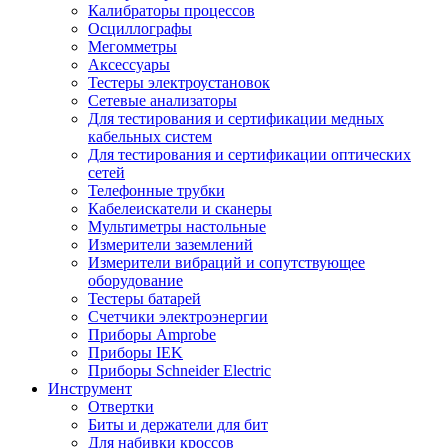
Калибраторы процессов
Осциллографы
Мегомметры
Аксессуары
Тестеры электроустановок
Сетевые анализаторы
Для тестирования и сертификации медных
кабельных систем
Для тестирования и сертификации оптических
сетей
Телефонные трубки
Кабелеискатели и сканеры
Мультиметры настольные
Измерители заземлений
Измерители вибраций и сопутствующее
оборудование
Тестеры батарей
Счетчики электроэнергии
Приборы Amprobe
Приборы IEK
Приборы Schneider Electric
Инструмент
Отвертки
Биты и держатели для бит
Для набивки кроссов