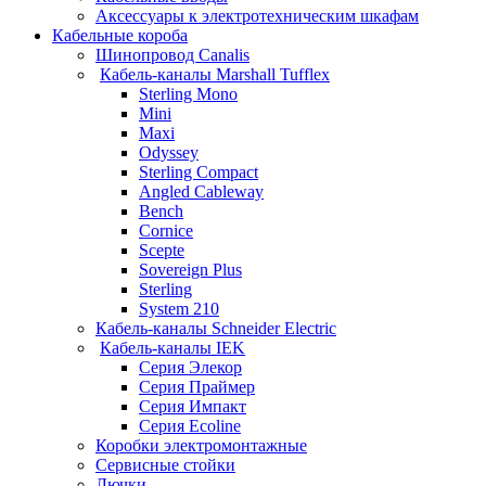
Аксессуары к электротехническим шкафам
Кабельные короба
Шинопровод Canalis
Кабель-каналы Marshall Tufflex
Sterling Mono
Mini
Maxi
Odyssey
Sterling Compact
Angled Cableway
Bench
Cornice
Scepte
Sovereign Plus
Sterling
System 210
Кабель-каналы Schneider Electric
Кабель-каналы IEK
Серия Элекор
Серия Праймер
Серия Импакт
Серия Ecoline
Коробки электромонтажные
Сервисные стойки
Лючки