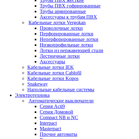
Трубы ПВХ жесткие
Трубы ПВХ гофрированные
Трубы армированные
Аксессуары к трубам ПВХ
Кабельные лотки Vergokan
Проволочные лотки
Перфорированные лотки
Неперфорированные лотки
Низкопрофильные лотки
Лотки из нержавеющей стали
Лестничные лотки
Аксессуары
Кабельные лотки IEK
Кабельные лотки Cablofil
Кабельные лотки Kopos
Snakeway
Напольные кабельные системы
Электротехника
Автоматические выключатели
Серия Acti9
Серия Домовой
Compact NB и NC
Interpact
Masterpact
Прочие автоматы