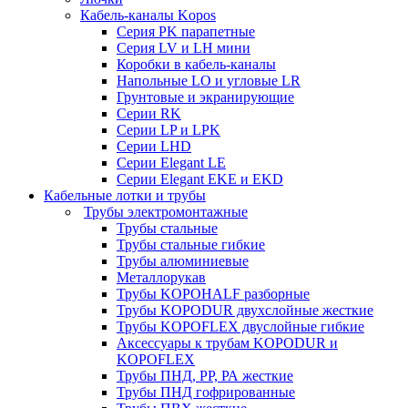
Кабель-каналы Kopos
Серия PK парапетные
Серия LV и LH мини
Коробки в кабель-каналы
Напольные LO и угловые LR
Грунтовые и экранирующие
Серии RK
Серии LP и LPK
Серии LHD
Серии Elegant LE
Серии Elegant EKE и EKD
Кабельные лотки и трубы
Трубы электромонтажные
Трубы стальные
Трубы стальные гибкие
Трубы алюминиевые
Металлорукав
Трубы KOPOHALF разборные
Трубы KOPODUR двухслойные жесткие
Трубы KOPOFLEX двуслойные гибкие
Аксессуары к трубам KOPODUR и
KOPOFLEX
Трубы ПНД, РР, РА жесткие
Трубы ПНД гофрированные