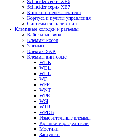
Schneider серия XB6
Schneider серия XB7
Кнопки и переключатели
Корпуса и пульты управления
Системы сигнализации
Клеммные колодки и разъемы
Кабельные вводы
Клеммы Pocon
Зажимы
Клеммы SAK
Клеммы винтовые
WDK
WDL
WDU
WF
WFF
WNT
WPE
WSI
WTR
WPDB
Измерительные клеммы
Крышки и разделители
Мостики
Заглушки