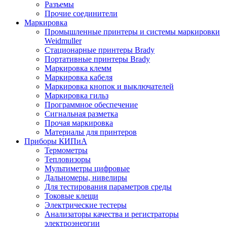
Разъемы
Прочие соединители
Маркировка
Промышленные принтеры и системы маркировки
Weidmuller
Стационарные принтеры Brady
Портативные принтеры Brady
Маркировка клемм
Маркировка кабеля
Маркировка кнопок и выключателей
Маркировка гильз
Программное обеспечение
Сигнальная разметка
Прочая маркировка
Материалы для принтеров
Приборы КИПиА
Термометры
Тепловизоры
Мультиметры цифровые
Дальномеры, нивелиры
Для тестирования параметров среды
Токовые клещи
Электрические тестеры
Анализаторы качества и регистраторы
электроэнергии