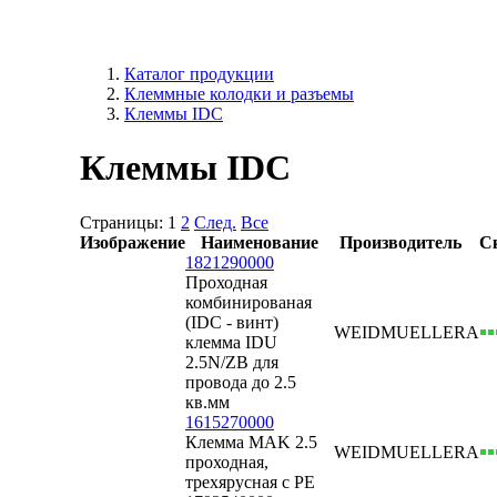
Каталог продукции
Клеммные колодки и разъемы
Клеммы IDC
Клеммы IDC
Страницы:
1
2
След.
Все
Изображение
Наименование
Производитель
С
1821290000
Проходная
комбинированая
(IDC - винт)
WEIDMUELLER
А
клемма IDU
2.5N/ZB для
провода до 2.5
кв.мм
1615270000
Клемма MAK 2.5
WEIDMUELLER
А
проходная,
трехярусная с РЕ