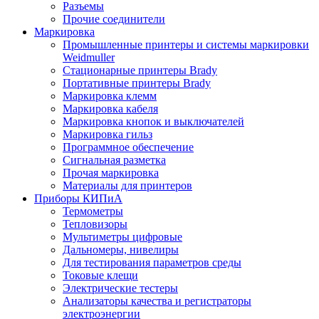
Разъемы
Прочие соединители
Маркировка
Промышленные принтеры и системы маркировки
Weidmuller
Стационарные принтеры Brady
Портативные принтеры Brady
Маркировка клемм
Маркировка кабеля
Маркировка кнопок и выключателей
Маркировка гильз
Программное обеспечение
Сигнальная разметка
Прочая маркировка
Материалы для принтеров
Приборы КИПиА
Термометры
Тепловизоры
Мультиметры цифровые
Дальномеры, нивелиры
Для тестирования параметров среды
Токовые клещи
Электрические тестеры
Анализаторы качества и регистраторы
электроэнергии