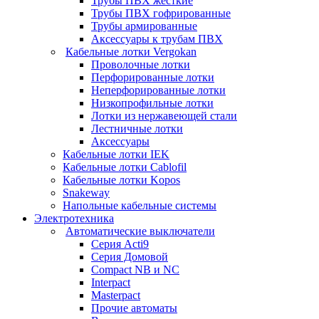
Трубы ПВХ жесткие
Трубы ПВХ гофрированные
Трубы армированные
Аксессуары к трубам ПВХ
Кабельные лотки Vergokan
Проволочные лотки
Перфорированные лотки
Неперфорированные лотки
Низкопрофильные лотки
Лотки из нержавеющей стали
Лестничные лотки
Аксессуары
Кабельные лотки IEK
Кабельные лотки Cablofil
Кабельные лотки Kopos
Snakeway
Напольные кабельные системы
Электротехника
Автоматические выключатели
Серия Acti9
Серия Домовой
Compact NB и NC
Interpact
Masterpact
Прочие автоматы