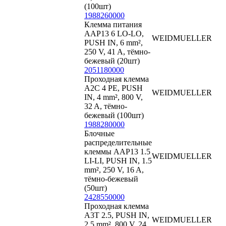
(100шт)
1988260000
Клемма питания
AAP13 6 LO-LO,
WEIDMUELLER
PUSH IN, 6 mm²,
250 V, 41 A, тёмно-
бежевый (20шт)
2051180000
Проходная клемма
A2C 4 PE, PUSH
WEIDMUELLER
IN, 4 mm², 800 V,
32 A, тёмно-
бежевый (100шт)
1988280000
Блочные
распределительные
клеммы AAP13 1.5
WEIDMUELLER
LI-LI, PUSH IN, 1.5
mm², 250 V, 16 A,
тёмно-бежевый
(50шт)
2428550000
Проходная клемма
A3T 2.5, PUSH IN,
WEIDMUELLER
2.5 mm², 800 V, 24