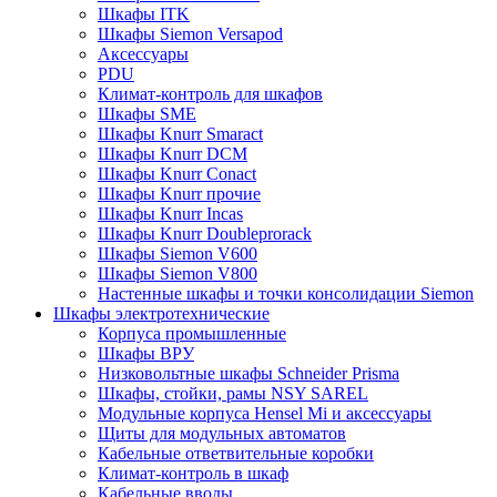
Шкафы ITK
Шкафы Siemon Versapod
Аксессуары
PDU
Климат-контроль для шкафов
Шкафы SME
Шкафы Knurr Smaract
Шкафы Knurr DCM
Шкафы Knurr Conact
Шкафы Knurr прочие
Шкафы Knurr Incas
Шкафы Knurr Doubleprorack
Шкафы Siemon V600
Шкафы Siemon V800
Настенные шкафы и точки консолидации Siemon
Шкафы электротехнические
Корпуса промышленные
Шкафы ВРУ
Низковольтные шкафы Schneider Prisma
Шкафы, стойки, рамы NSY SAREL
Модульные корпуса Hensel Mi и аксессуары
Щиты для модульных автоматов
Кабельные ответвительные коробки
Климат-контроль в шкаф
Кабельные вводы