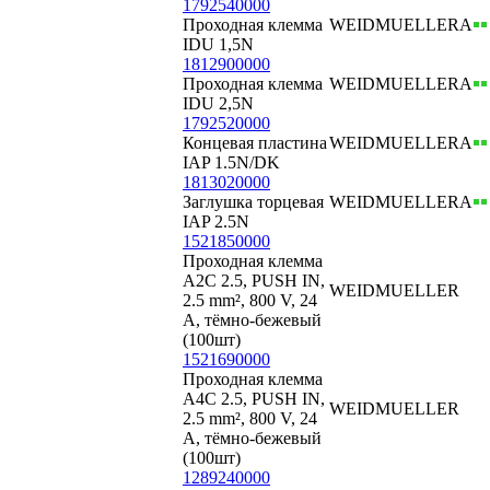
1792540000
Проходная клемма
WEIDMUELLER
А
IDU 1,5N
1812900000
Проходная клемма
WEIDMUELLER
А
IDU 2,5N
1792520000
Концевая пластина
WEIDMUELLER
А
IAP 1.5N/DK
1813020000
Заглушка торцевая
WEIDMUELLER
А
IAP 2.5N
1521850000
Проходная клемма
A2C 2.5, PUSH IN,
WEIDMUELLER
2.5 mm², 800 V, 24
A, тёмно-бежевый
(100шт)
1521690000
Проходная клемма
A4C 2.5, PUSH IN,
WEIDMUELLER
2.5 mm², 800 V, 24
A, тёмно-бежевый
(100шт)
1289240000