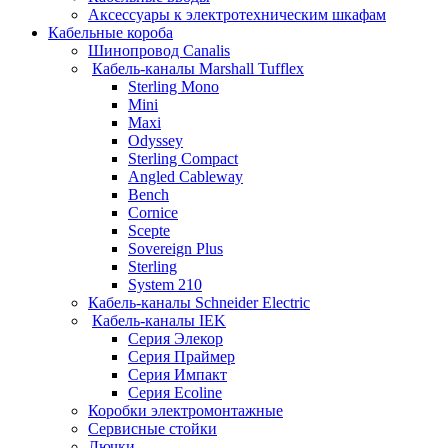
Аксессуары к электротехническим шкафам
Кабельные короба
Шинопровод Canalis
Кабель-каналы Marshall Tufflex
Sterling Mono
Mini
Maxi
Odyssey
Sterling Compact
Angled Cableway
Bench
Cornice
Scepte
Sovereign Plus
Sterling
System 210
Кабель-каналы Schneider Electric
Кабель-каналы IEK
Серия Элекор
Серия Праймер
Серия Импакт
Серия Ecoline
Коробки электромонтажные
Сервисные стойки
Лючки