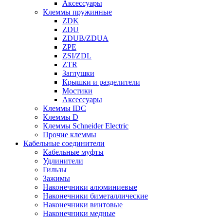
Аксессуары
Клеммы пружинные
ZDK
ZDU
ZDUB/ZDUA
ZPE
ZSI/ZDL
ZTR
Заглушки
Крышки и разделители
Мостики
Аксессуары
Клеммы IDC
Клеммы D
Клеммы Schneider Electric
Прочие клеммы
Кабельные соединители
Кабельные муфты
Удлинители
Гильзы
Зажимы
Наконечники алюминиевые
Наконечники биметаллические
Наконечники винтовые
Наконечники медные