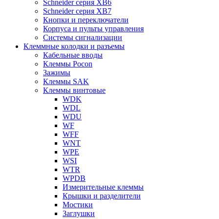
Schneider серия XB6
Schneider серия XB7
Кнопки и переключатели
Корпуса и пульты управления
Системы сигнализации
Клеммные колодки и разъемы
Кабельные вводы
Клеммы Pocon
Зажимы
Клеммы SAK
Клеммы винтовые
WDK
WDL
WDU
WF
WFF
WNT
WPE
WSI
WTR
WPDB
Измерительные клеммы
Крышки и разделители
Мостики
Заглушки