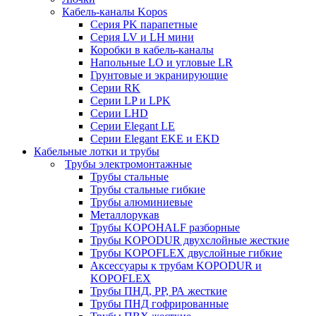
Кабель-каналы Kopos
Серия PK парапетные
Серия LV и LH мини
Коробки в кабель-каналы
Напольные LO и угловые LR
Грунтовые и экранирующие
Серии RK
Серии LP и LPK
Серии LHD
Серии Elegant LE
Серии Elegant EKE и EKD
Кабельные лотки и трубы
Трубы электромонтажные
Трубы стальные
Трубы стальные гибкие
Трубы алюминиевые
Металлорукав
Трубы KOPOHALF разборные
Трубы KOPODUR двухслойные жесткие
Трубы KOPOFLEX двуслойные гибкие
Аксессуары к трубам KOPODUR и
KOPOFLEX
Трубы ПНД, РР, РА жесткие
Трубы ПНД гофрированные