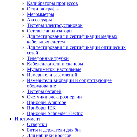
Калибраторы процессов
Осциллографы
Мегомметры
Аксессуары
Тестеры электроустановок
Сетевые анализаторы
Для тестирования и сертификации медных
кабельных систем
Для тестирования и сертификации оптических
сетей
Телефонные трубки
Кабелеискатели и сканеры
Мультиметры настольные
Измерители заземлений
Измерители вибраций и сопутствующее
оборудование
Тестеры батарей
Счетчики электроэнергии
Приборы Amprobe
Приборы IEK
Приборы Schneider Electric
Инструмент
Отвертки
Биты и держатели для бит
Для набивки кроссов