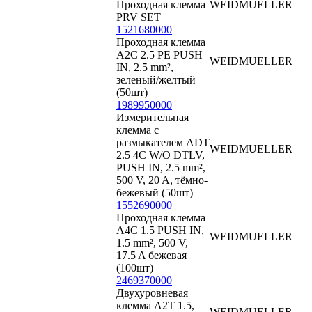
Проходная клемма
WEIDMUELLER
PRV SET
1521680000
Проходная клемма
A2C 2.5 PE PUSH
WEIDMUELLER
IN, 2.5 mm²,
зеленый/желтый
(50шт)
1989950000
Измерительная
клемма с
размыкателем ADT
WEIDMUELLER
2.5 4C W/O DTLV,
PUSH IN, 2.5 mm²,
500 V, 20 A, тёмно-
бежевый (50шт)
1552690000
Проходная клемма
A4C 1.5 PUSH IN,
WEIDMUELLER
1.5 mm², 500 V,
17.5 A бежевая
(100шт)
2469370000
Двухуровневая
клемма A2T 1.5,
WEIDMUELLER