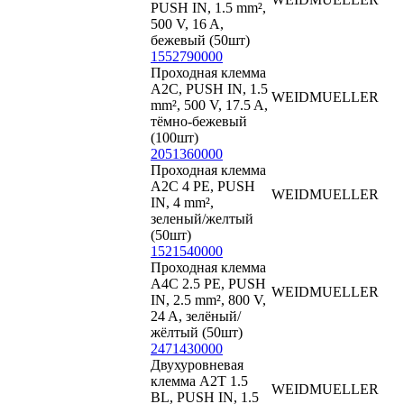
PUSH IN, 1.5 mm²,
500 V, 16 A,
бежевый (50шт)
1552790000
Проходная клемма
A2C, PUSH IN, 1.5
WEIDMUELLER
mm², 500 V, 17.5 A,
тёмно-бежевый
(100шт)
2051360000
Проходная клемма
A2C 4 PE, PUSH
WEIDMUELLER
IN, 4 mm²,
зеленый/желтый
(50шт)
1521540000
Проходная клемма
A4C 2.5 PE, PUSH
WEIDMUELLER
IN, 2.5 mm², 800 V,
24 A, зелёный/
жёлтый (50шт)
2471430000
Двухуровневая
клемма A2T 1.5
WEIDMUELLER
BL, PUSH IN, 1.5