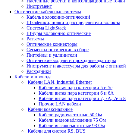
Настенные розетки и консолидационные точки
Инструмент
Оптические кабельные системы
Кабель волоконно-оптический
Шкафчики, полки и распределители волокна
Система LightStack
Шнуры волоконно-оптические
Разъемы
Оптические коннекторы
Сегменты оптические в сборе
Пигтейлы и удлинители
Оптические модули и проходные адаптеры
Инструмент и аксессуары для работы с оптикой
Расходники
Кабели и провода
Кабели LAN, Industrial Ethernet
Кабели витая пара категории 5 и 5е
Кабели витая пара категории 6 и 6A
Кабели витая пара категорий 7, 7А, 7е и 8
Прочие LAN кабели
Кабели коаксиальные
Кабели радиочастотные 50 Ом
Кабели видеонаблюдение 75 Ом
Кабели высокочастотные 93 Ом
Кабели для систем RS, BUS