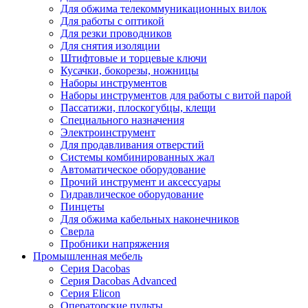
Для обжима телекоммуникационных вилок
Для работы с оптикой
Для резки проводников
Для снятия изоляции
Штифтовые и торцевые ключи
Кусачки, бокорезы, ножницы
Наборы инструментов
Наборы инструментов для работы с витой парой
Пассатижи, плоскогубцы, клещи
Специального назначения
Электроинструмент
Для продавливания отверстий
Системы комбинированных жал
Автоматическое оборудование
Прочий инструмент и аксессуары
Гидравлическое оборудование
Пинцеты
Для обжима кабельных наконечников
Сверла
Пробники напряжения
Промышленная мебель
Серия Dacobas
Серия Dacobas Advanced
Серия Elicon
Операторские пульты