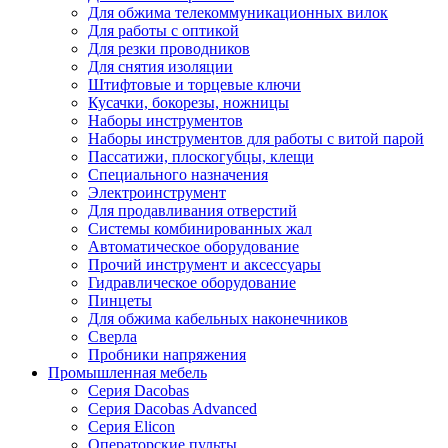
Для обжима телекоммуникационных вилок
Для работы с оптикой
Для резки проводников
Для снятия изоляции
Штифтовые и торцевые ключи
Кусачки, бокорезы, ножницы
Наборы инструментов
Наборы инструментов для работы с витой парой
Пассатижи, плоскогубцы, клещи
Специального назначения
Электроинструмент
Для продавливания отверстий
Системы комбинированных жал
Автоматическое оборудование
Прочий инструмент и аксессуары
Гидравлическое оборудование
Пинцеты
Для обжима кабельных наконечников
Сверла
Пробники напряжения
Промышленная мебель
Серия Dacobas
Серия Dacobas Advanced
Серия Elicon
Операторские пульты