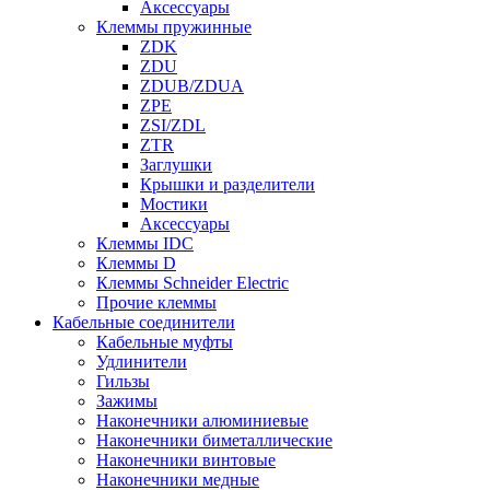
Аксессуары
Клеммы пружинные
ZDK
ZDU
ZDUB/ZDUA
ZPE
ZSI/ZDL
ZTR
Заглушки
Крышки и разделители
Мостики
Аксессуары
Клеммы IDC
Клеммы D
Клеммы Schneider Electric
Прочие клеммы
Кабельные соединители
Кабельные муфты
Удлинители
Гильзы
Зажимы
Наконечники алюминиевые
Наконечники биметаллические
Наконечники винтовые
Наконечники медные