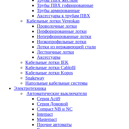
Трубы ПВХ жесткие
Трубы ПВХ гофрированные
Трубы армированные
Аксессуары к трубам ПВХ
Кабельные лотки Vergokan
Проволочные лотки
Перфорированные лотки
Неперфорированные лотки
Низкопрофильные лотки
Лотки из нержавеющей стали
Лестничные лотки
Аксессуары
Кабельные лотки IEK
Кабельные лотки Cablofil
Кабельные лотки Kopos
Snakeway
Напольные кабельные системы
Электротехника
Автоматические выключатели
Серия Acti9
Серия Домовой
Compact NB и NC
Interpact
Masterpact
Прочие автоматы