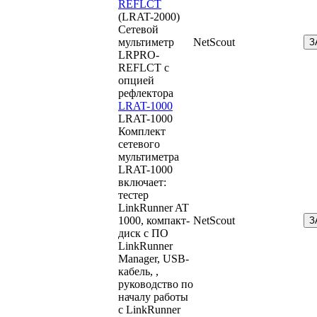
REFLCT
(LRAT-2000)
Cетевой
мультиметр
NetScout
З
LRPRO-
REFLCT с
опцией
рефлектора
LRAT-1000
LRAT-1000
Комплект
сетевого
мультиметра
LRAT-1000
включает:
тестер
LinkRunner AT
1000, компакт-
NetScout
З
диск с ПО
LinkRunner
Manager, USB-
кабель, ,
руководство по
началу работы
с LinkRunner