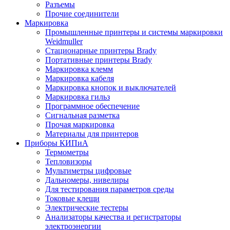
Разъемы
Прочие соединители
Маркировка
Промышленные принтеры и системы маркировки
Weidmuller
Стационарные принтеры Brady
Портативные принтеры Brady
Маркировка клемм
Маркировка кабеля
Маркировка кнопок и выключателей
Маркировка гильз
Программное обеспечение
Сигнальная разметка
Прочая маркировка
Материалы для принтеров
Приборы КИПиА
Термометры
Тепловизоры
Мультиметры цифровые
Дальномеры, нивелиры
Для тестирования параметров среды
Токовые клещи
Электрические тестеры
Анализаторы качества и регистраторы
электроэнергии