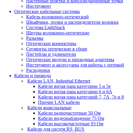
Настенные розетки и консолидационные точки
Инструмент
Оптические кабельные системы
Кабель волоконно-оптический
Шкафчики, полки и распределители волокна
Система LightStack
Шнуры волоконно-оптические
Разъемы
Оптические коннекторы
Сегменты оптические в сборе
Пигтейлы и удлинители
Оптические модули и проходные адаптеры
Инструмент и аксессуары для работы с оптикой
Расходники
Кабели и провода
Кабели LAN, Industrial Ethernet
Кабели витая пара категории 5 и 5е
Кабели витая пара категории 6 и 6A
Кабели витая пара категорий 7, 7А, 7е и 8
Прочие LAN кабели
Кабели коаксиальные
Кабели радиочастотные 50 Ом
Кабели видеонаблюдение 75 Ом
Кабели высокочастотные 93 Ом
Кабели для систем RS, BUS