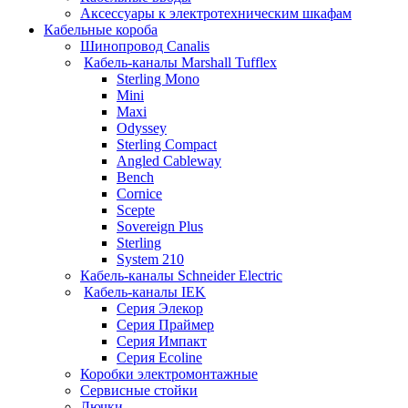
Аксессуары к электротехническим шкафам
Кабельные короба
Шинопровод Canalis
Кабель-каналы Marshall Tufflex
Sterling Mono
Mini
Maxi
Odyssey
Sterling Compact
Angled Cableway
Bench
Cornice
Scepte
Sovereign Plus
Sterling
System 210
Кабель-каналы Schneider Electric
Кабель-каналы IEK
Серия Элекор
Серия Праймер
Серия Импакт
Серия Ecoline
Коробки электромонтажные
Сервисные стойки
Лючки