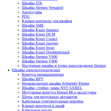
Шкафы ITK
Шкафы Siemon Versapod
Аксессуары
PDU
Климат-контроль для шкафов
Шкафы SME
Шкафы Knurr Smaract
Шкафы Knurr DCM
Шкафы Knurr Conact
Шкафы Knurr прочие
Шкафы Knurr Incas
Шкафы Knurr Doubleprorack
Шкафы Siemon V600
Шкафы Siemon V800
Настенные шкафы и точки консолидации Siemon
Шкафы электротехнические
Корпуса промышленные
Шкафы ВРУ
Низковольтные шкафы Schneider Prisma
Шкафы, стойки, рамы NSY SAREL
Модульные корпуса Hensel Mi и аксессуары
Щиты для модульных автоматов
Кабельные ответвительные коробки
Климат-контроль в шкаф
Кабельные вводы