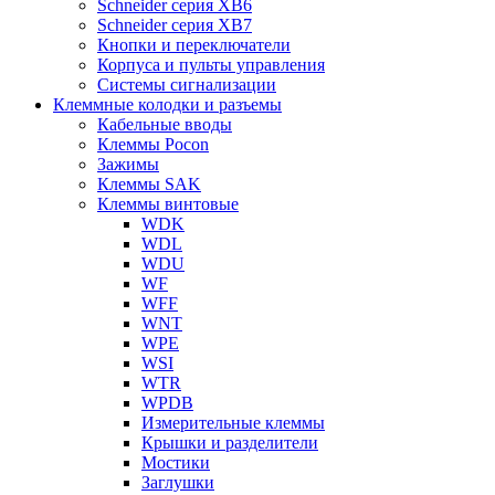
Schneider серия XB6
Schneider серия XB7
Кнопки и переключатели
Корпуса и пульты управления
Системы сигнализации
Клеммные колодки и разъемы
Кабельные вводы
Клеммы Pocon
Зажимы
Клеммы SAK
Клеммы винтовые
WDK
WDL
WDU
WF
WFF
WNT
WPE
WSI
WTR
WPDB
Измерительные клеммы
Крышки и разделители
Мостики
Заглушки