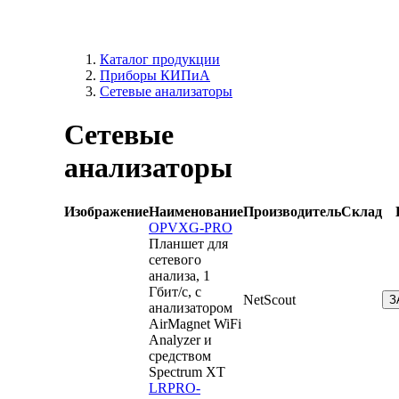
Каталог продукции
Приборы КИПиА
Сетевые анализаторы
Сетевые
анализаторы
Изображение
Наименование
Производитель
Склад
OPVXG-PRO
Планшет для
сетевого
анализа, 1
Гбит/с, с
NetScout
З
анализатором
AirMagnet WiFi
Analyzer и
средством
Spectrum XT
LRPRO-