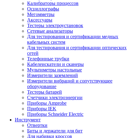
Калибраторы процессов
Осциллографы
Мегомметры
Аксессуары
Тестеры электроустановок
Сетевые анализаторы
Для тестирования и сертификации медных
кабельных систем
Для тестирования и сертификации оптических
сетей
Телефонные трубки
Кабелеискатели и сканеры
Мультиметры настольные
Измерители заземлений
Измерители вибраций и сопутствующее
оборудование
Тестеры батарей
Счетчики электроэнергии
Приборы Amprobe
Приборы IEK
Приборы Schneider Electric
Инструмент
Отвертки
Биты и держатели для бит
Для набивки кроссов