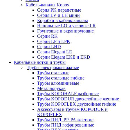
Кабель-каналы Kopos
Серия PK парапетные
Серия LV и LH мини
Коробки в кабель-каналы
Напольные LO и угловые LR
Грунтовые и экранирующие
Серии RK
Серии LP и LPK
Серии LHD
Серии Elegant LE
Серии Elegant EKE и EKD
Кабельные лотки и трубы
Трубы электромонтажные
Трубы стальные
Трубы стальные гибкие
Трубы алюминиевые
Металлорукав
Трубы KOPOHALF разборные
Трубы KOPODUR двухслойные жесткие
Трубы KOPOFLEX двуслойные гибкие
Аксессуары к трубам KOPODUR и
KOPOFLEX
Трубы ПНД, РР, РА жесткие
Трубы ПНД гофрированные