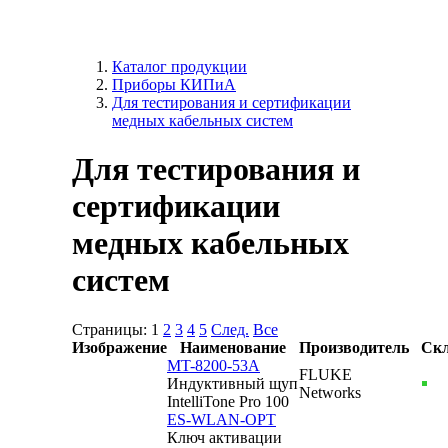
Каталог продукции
Приборы КИПиА
Для тестирования и сертификации
медных кабельных систем
Для тестирования и
сертификации
медных кабельных
систем
Страницы:
1
2
3
4
5
След.
Все
Изображение
Наименование
Производитель
Ск
MT-8200-53A
FLUKE
Индуктивный щуп
Networks
IntelliTone Pro 100
ES-WLAN-OPT
Ключ активации