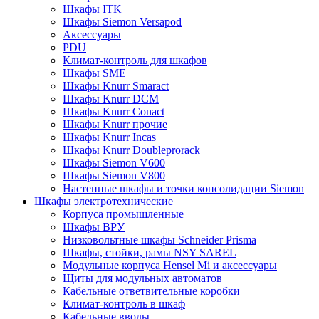
Шкафы ITK
Шкафы Siemon Versapod
Аксессуары
PDU
Климат-контроль для шкафов
Шкафы SME
Шкафы Knurr Smaract
Шкафы Knurr DCM
Шкафы Knurr Conact
Шкафы Knurr прочие
Шкафы Knurr Incas
Шкафы Knurr Doubleprorack
Шкафы Siemon V600
Шкафы Siemon V800
Настенные шкафы и точки консолидации Siemon
Шкафы электротехнические
Корпуса промышленные
Шкафы ВРУ
Низковольтные шкафы Schneider Prisma
Шкафы, стойки, рамы NSY SAREL
Модульные корпуса Hensel Mi и аксессуары
Щиты для модульных автоматов
Кабельные ответвительные коробки
Климат-контроль в шкаф
Кабельные вводы