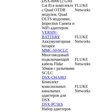
DSX-8000 (2 GHz
Cat 8) в комплекте
FLUKE
с Quad OTDR
Networks
модулем, Quad
OLTS модулями,
Inspection Camera и
WiFi адаптером
VERSIV-
BATTERY
FLUKE
Аккумуляторная
Networks
батарея
MMC-50-SCLC
Многомодовый
подключающий
FLUKE
кабель Fluke
Networks
50мкм с разъемами
SC/LC
DSX-CHA003
Комплект
коаксиальных
FLUKE
канальных
Networks
адаптеров для
DSX
DSX-PC5ES
Набор адаптеров