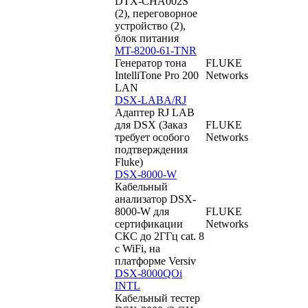
DTX-CHA002S
(2), переговорное
устройство (2),
блок питания
MT-8200-61-TNR
Генератор тона
FLUKE
IntelliTone Pro 200
Networks
LAN
DSX-LABA/RJ
Адаптер RJ LAB
для DSX (Заказ
FLUKE
требует особого
Networks
подтверждения
Fluke)
DSX-8000-W
Кабельный
анализатор DSX-
8000-W для
FLUKE
сертификации
Networks
СКС до 2ГГц cat. 8
c WiFi, на
платформе Versiv
DSX-8000QOi
INTL
Кабельный тестер