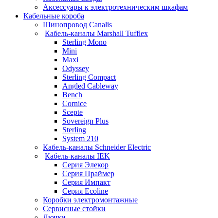
Аксессуары к электротехническим шкафам
Кабельные короба
Шинопровод Canalis
Кабель-каналы Marshall Tufflex
Sterling Mono
Mini
Maxi
Odyssey
Sterling Compact
Angled Cableway
Bench
Cornice
Scepte
Sovereign Plus
Sterling
System 210
Кабель-каналы Schneider Electric
Кабель-каналы IEK
Серия Элекор
Серия Праймер
Серия Импакт
Серия Ecoline
Коробки электромонтажные
Сервисные стойки
Лючки