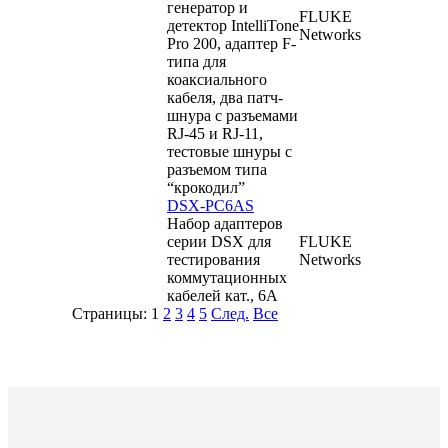
генератор и
FLUKE
детектор IntelliTone
Networks
Pro 200, адаптер F-
типа для
коаксиального
кабеля, два патч-
шнура с разъемами
RJ-45 и RJ-11,
тестовые шнуры с
разъемом типа
“крокодил”
DSX-PC6AS
Набор адаптеров
серии DSX для
FLUKE
тестирования
Networks
коммутационных
кабелей кат., 6A
Страницы:
1
2
3
4
5
След.
Все