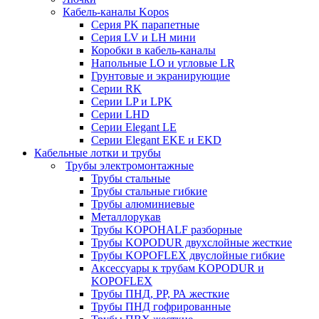
Кабель-каналы Kopos
Серия PK парапетные
Серия LV и LH мини
Коробки в кабель-каналы
Напольные LO и угловые LR
Грунтовые и экранирующие
Серии RK
Серии LP и LPK
Серии LHD
Серии Elegant LE
Серии Elegant EKE и EKD
Кабельные лотки и трубы
Трубы электромонтажные
Трубы стальные
Трубы стальные гибкие
Трубы алюминиевые
Металлорукав
Трубы KOPOHALF разборные
Трубы KOPODUR двухслойные жесткие
Трубы KOPOFLEX двуслойные гибкие
Аксессуары к трубам KOPODUR и
KOPOFLEX
Трубы ПНД, РР, РА жесткие
Трубы ПНД гофрированные