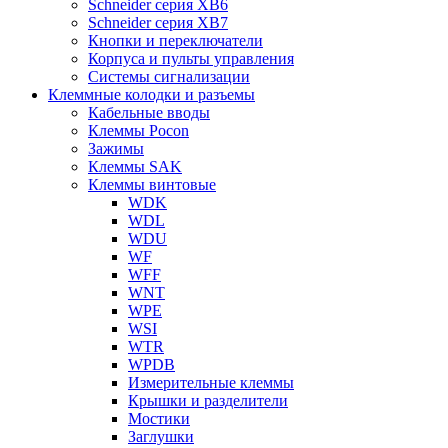
Schneider серия XB6
Schneider серия XB7
Кнопки и переключатели
Корпуса и пульты управления
Системы сигнализации
Клеммные колодки и разъемы
Кабельные вводы
Клеммы Pocon
Зажимы
Клеммы SAK
Клеммы винтовые
WDK
WDL
WDU
WF
WFF
WNT
WPE
WSI
WTR
WPDB
Измерительные клеммы
Крышки и разделители
Мостики
Заглушки