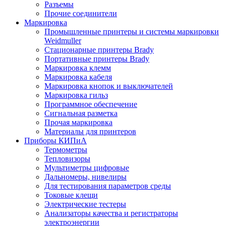
Разъемы
Прочие соединители
Маркировка
Промышленные принтеры и системы маркировки
Weidmuller
Стационарные принтеры Brady
Портативные принтеры Brady
Маркировка клемм
Маркировка кабеля
Маркировка кнопок и выключателей
Маркировка гильз
Программное обеспечение
Сигнальная разметка
Прочая маркировка
Материалы для принтеров
Приборы КИПиА
Термометры
Тепловизоры
Мультиметры цифровые
Дальномеры, нивелиры
Для тестирования параметров среды
Токовые клещи
Электрические тестеры
Анализаторы качества и регистраторы
электроэнергии