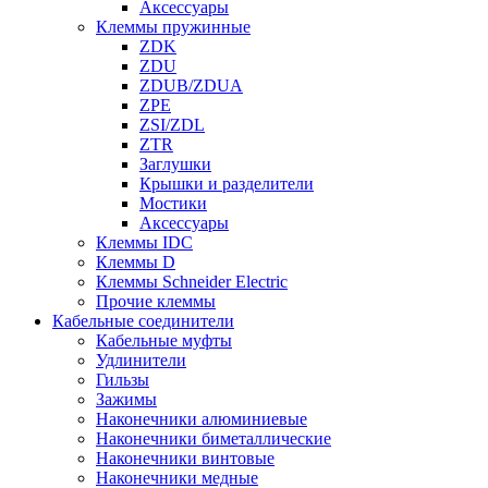
Аксессуары
Клеммы пружинные
ZDK
ZDU
ZDUB/ZDUA
ZPE
ZSI/ZDL
ZTR
Заглушки
Крышки и разделители
Мостики
Аксессуары
Клеммы IDC
Клеммы D
Клеммы Schneider Electric
Прочие клеммы
Кабельные соединители
Кабельные муфты
Удлинители
Гильзы
Зажимы
Наконечники алюминиевые
Наконечники биметаллические
Наконечники винтовые
Наконечники медные