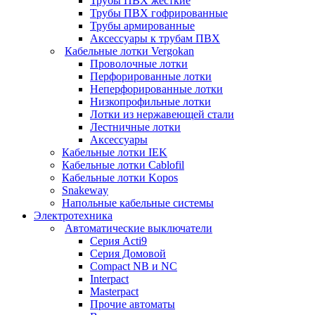
Трубы ПВХ жесткие
Трубы ПВХ гофрированные
Трубы армированные
Аксессуары к трубам ПВХ
Кабельные лотки Vergokan
Проволочные лотки
Перфорированные лотки
Неперфорированные лотки
Низкопрофильные лотки
Лотки из нержавеющей стали
Лестничные лотки
Аксессуары
Кабельные лотки IEK
Кабельные лотки Cablofil
Кабельные лотки Kopos
Snakeway
Напольные кабельные системы
Электротехника
Автоматические выключатели
Серия Acti9
Серия Домовой
Compact NB и NC
Interpact
Masterpact
Прочие автоматы