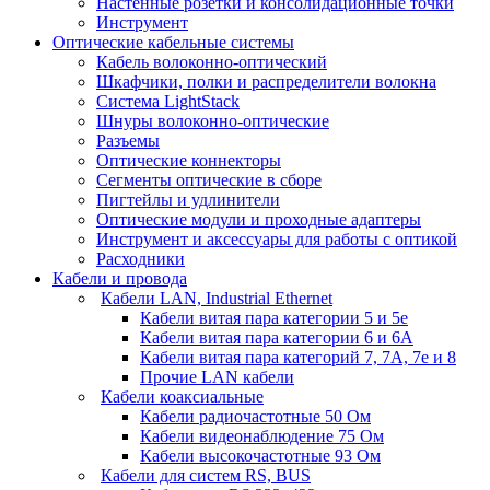
Настенные розетки и консолидационные точки
Инструмент
Оптические кабельные системы
Кабель волоконно-оптический
Шкафчики, полки и распределители волокна
Система LightStack
Шнуры волоконно-оптические
Разъемы
Оптические коннекторы
Сегменты оптические в сборе
Пигтейлы и удлинители
Оптические модули и проходные адаптеры
Инструмент и аксессуары для работы с оптикой
Расходники
Кабели и провода
Кабели LAN, Industrial Ethernet
Кабели витая пара категории 5 и 5е
Кабели витая пара категории 6 и 6A
Кабели витая пара категорий 7, 7А, 7е и 8
Прочие LAN кабели
Кабели коаксиальные
Кабели радиочастотные 50 Ом
Кабели видеонаблюдение 75 Ом
Кабели высокочастотные 93 Ом
Кабели для систем RS, BUS