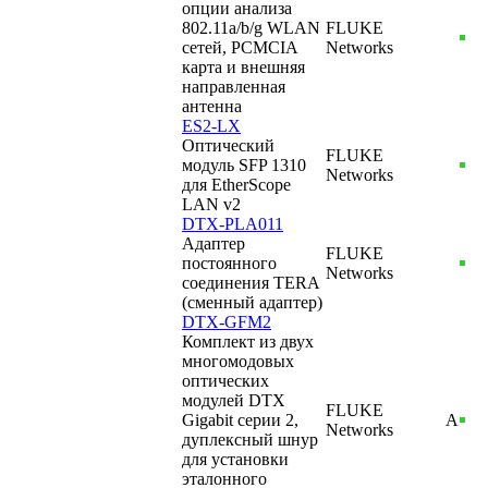
опции анализа
802.11a/b/g WLAN
FLUKE
сетей, PCMCIA
Networks
карта и внешняя
направленная
антенна
ES2-LX
Оптический
FLUKE
модуль SFP 1310
Networks
для EtherScope
LAN v2
DTX-PLA011
Адаптер
FLUKE
постоянного
Networks
соединения TERA
(сменный адаптер)
DTX-GFM2
Комплект из двух
многомодовых
оптических
модулей DTX
FLUKE
Gigabit серии 2,
А
Networks
дуплексный шнур
для установки
эталонного