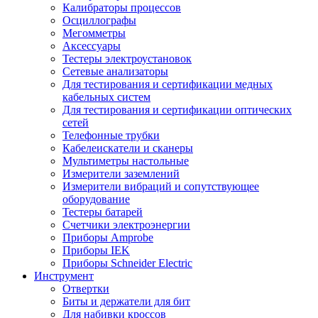
Калибраторы процессов
Осциллографы
Мегомметры
Аксессуары
Тестеры электроустановок
Сетевые анализаторы
Для тестирования и сертификации медных
кабельных систем
Для тестирования и сертификации оптических
сетей
Телефонные трубки
Кабелеискатели и сканеры
Мультиметры настольные
Измерители заземлений
Измерители вибраций и сопутствующее
оборудование
Тестеры батарей
Счетчики электроэнергии
Приборы Amprobe
Приборы IEK
Приборы Schneider Electric
Инструмент
Отвертки
Биты и держатели для бит
Для набивки кроссов