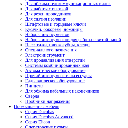
Для обжима телекоммуникационных вилок
Для работы с оптикой
Для резки проводников
Для снятия изоляции
Штифтовые и торцевые ключи
Кусачки, бокорезы, ножницы
Наборы инструментов
Наборы инструментов для работы с витой парой
Пассатижи, плоскогубцы, клещи
Специального назначения
Электроинструмент
Для продавливания отверстий
Системы комбинированных жал
Автоматическое оборудование
Прочий инструмент и аксессуары
Гидравлическое оборудование
Пинцеты
Для обжима кабельных наконечников
Сверла
Пробники напряжения
Промышленная мебель
Серия Dacobas
Серия Dacobas Advanced
Серия Elicon
Операторские пульты