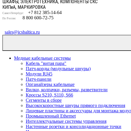
ШКАФЫ, ЭЛЕКТРОТЕХНИКА, КОМПОНЕНТЫ СКС
КИП
и
А, МАРКИРОВКА
+7 812 385-14-64
Санкт-Петербург:
8 800 600-72-75
По России:
sales@icsbaltica.ru
Медные кабельные системы
Кабель "витая пара"
Патч-корды (модульные шнуры)
Модули RJ45
Патч-панели
Органайзеры кабельные
Вилки, колпачки, разъемы, разветвители
Кроссы S210, S110, S66
Сегменты в сборе
Высокоскоростные шнуры прямого подключения
Лицевые пластины и аксессуары для монтажа моду
Промышленный Ethernet
Интеллектуальные системы управления
Настенные розетки и консолидационные точки