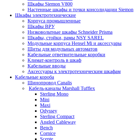
Шкафы Siemon V800
Настенные шкафы и точки консолидации Siemon
Шкафы электротехнические
Корпуса промышленные
Шкафы ВРУ
Низковольтные шкафы Schneider Prisma
Шкафы, стойки, рамы NSY SAREL
Модульные корпуса Hensel Mi и аксессуары
Щиты для модульных автоматов
Кабельные ответвительные коробки
Климат-контроль в шкаф
Кабельные вводы
Аксессуары к электротехническим шкафам
Кабельные короба
Шинопровод Canalis
Кабель-каналы Marshall Tufflex
Sterling Mono
Mini
Maxi
Odyssey
Sterling Compact
Angled Cableway
Bench
Cornice
Scepte