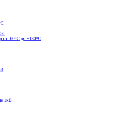
ᴼС
ары
р от -60ᴼC до +180ᴼС
кВ
ше 1кВ