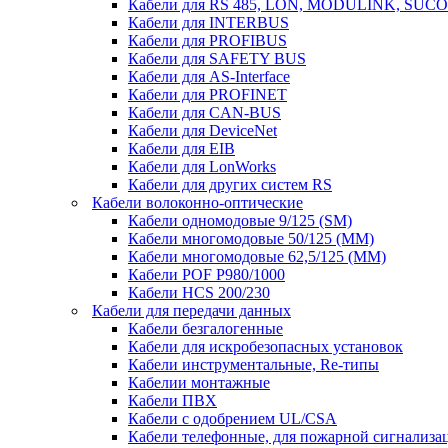
Кабели для RS 485, LON, MODULINK, SUCO
Кабели для INTERBUS
Кабели для PROFIBUS
Кабели для SAFETY BUS
Кабели для AS-Interface
Кабели для PROFINET
Кабели для CAN-BUS
Кабели для DeviceNet
Кабели для EIB
Кабели для LonWorks
Кабели для других систем RS
Кабели волоконно-оптические
Кабели одномодовые 9/125 (SM)
Кабели многомодовые 50/125 (ММ)
Кабели многомодовые 62,5/125 (ММ)
Кабели POF P980/1000
Кабели HCS 200/230
Кабели для передачи данных
Кабели безгалогенные
Кабели для искробезопасных установок
Кабели инструментальные, Re-типы
Кабелии монтажные
Кабели ПВХ
Кабели с одобрением UL/CSA
Кабели телефонные, для пожарной сигнализа