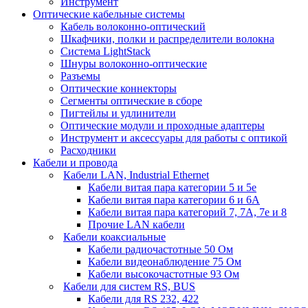
Инструмент
Оптические кабельные системы
Кабель волоконно-оптический
Шкафчики, полки и распределители волокна
Система LightStack
Шнуры волоконно-оптические
Разъемы
Оптические коннекторы
Сегменты оптические в сборе
Пигтейлы и удлинители
Оптические модули и проходные адаптеры
Инструмент и аксессуары для работы с оптикой
Расходники
Кабели и провода
Кабели LAN, Industrial Ethernet
Кабели витая пара категории 5 и 5е
Кабели витая пара категории 6 и 6A
Кабели витая пара категорий 7, 7А, 7е и 8
Прочие LAN кабели
Кабели коаксиальные
Кабели радиочастотные 50 Ом
Кабели видеонаблюдение 75 Ом
Кабели высокочастотные 93 Ом
Кабели для систем RS, BUS
Кабели для RS 232, 422