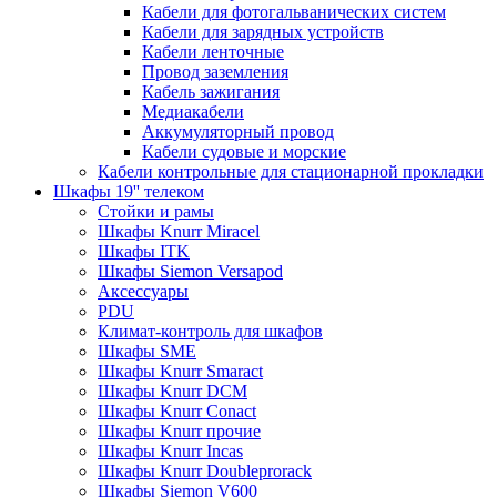
Кабели для фотогальванических систем
Кабели для зарядных устройств
Кабели ленточные
Провод заземления
Кабель зажигания
Медиакабели
Аккумуляторный провод
Кабели судовые и морские
Кабели контрольные для стационарной прокладки
Шкафы 19'' телеком
Стойки и рамы
Шкафы Knurr Miracel
Шкафы ITK
Шкафы Siemon Versapod
Аксессуары
PDU
Климат-контроль для шкафов
Шкафы SME
Шкафы Knurr Smaract
Шкафы Knurr DCM
Шкафы Knurr Conact
Шкафы Knurr прочие
Шкафы Knurr Incas
Шкафы Knurr Doubleprorack
Шкафы Siemon V600