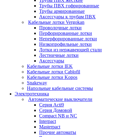
Трубы ПВХ жесткие
Трубы ПВХ гофрированные
Трубы армированные
Аксессуары к трубам ПВХ
Кабельные лотки Vergokan
Проволочные лотки
Перфорированные лотки
Неперфорированные лотки
Низкопрофильные лотки
Лотки из нержавеющей стали
Лестничные лотки
Аксессуары
Кабельные лотки IEK
Кабельные лотки Cablofil
Кабельные лотки Kopos
Snakeway
Напольные кабельные системы
Электротехника
Автоматические выключатели
Серия Acti9
Серия Домовой
Compact NB и NC
Interpact
Masterpact
Прочие автоматы