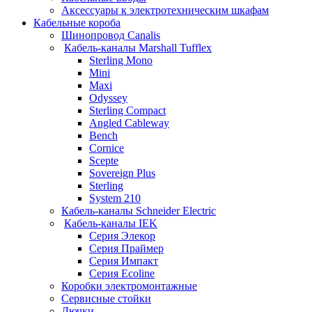
Аксессуары к электротехническим шкафам
Кабельные короба
Шинопровод Canalis
Кабель-каналы Marshall Tufflex
Sterling Mono
Mini
Maxi
Odyssey
Sterling Compact
Angled Cableway
Bench
Cornice
Scepte
Sovereign Plus
Sterling
System 210
Кабель-каналы Schneider Electric
Кабель-каналы IEK
Серия Элекор
Серия Праймер
Серия Импакт
Серия Ecoline
Коробки электромонтажные
Сервисные стойки
Лючки