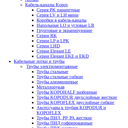
Кабель-каналы Kopos
Серия PK парапетные
Серия LV и LH мини
Коробки в кабель-каналы
Напольные LO и угловые LR
Грунтовые и экранирующие
Серии RK
Серии LP и LPK
Серии LHD
Серии Elegant LE
Серии Elegant EKE и EKD
Кабельные лотки и трубы
Трубы электромонтажные
Трубы стальные
Трубы стальные гибкие
Трубы алюминиевые
Металлорукав
Трубы KOPOHALF разборные
Трубы KOPODUR двухслойные жесткие
Трубы KOPOFLEX двуслойные гибкие
Аксессуары к трубам KOPODUR и
KOPOFLEX
Трубы ПНД, РР, РА жесткие
Трубы ПНД гофрированные