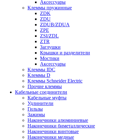
Аксессуары
Клеммы пружинные
ZDK
ZDU
ZDUB/ZDUA
ZPE
ZSI/ZDL
ZTR
Заглушки
Крышки и разделители
Мостики
Аксессуары
Клеммы IDC
Клеммы D
Клеммы Schneider Electric
Прочие клеммы
Кабельные соединители
Кабельные муфты
Удлинители
Гильзы
Зажимы
Наконечники алюминиевые
Наконечники биметаллические
Наконечники винтовые
Наконечники медные