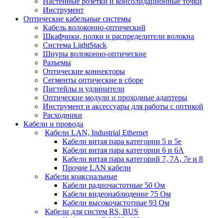
Настенные розетки и консолидационные точки
Инструмент
Оптические кабельные системы
Кабель волоконно-оптический
Шкафчики, полки и распределители волокна
Система LightStack
Шнуры волоконно-оптические
Разъемы
Оптические коннекторы
Сегменты оптические в сборе
Пигтейлы и удлинители
Оптические модули и проходные адаптеры
Инструмент и аксессуары для работы с оптикой
Расходники
Кабели и провода
Кабели LAN, Industrial Ethernet
Кабели витая пара категории 5 и 5е
Кабели витая пара категории 6 и 6A
Кабели витая пара категорий 7, 7А, 7е и 8
Прочие LAN кабели
Кабели коаксиальные
Кабели радиочастотные 50 Ом
Кабели видеонаблюдение 75 Ом
Кабели высокочастотные 93 Ом
Кабели для систем RS, BUS