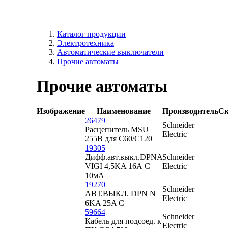
Каталог продукции
Электротехника
Автоматические выключатели
Прочие автоматы
Прочие автоматы
Изображение
Наименование
Производитель
Ск
26479
Schneider
Расцепитель MSU
Electric
255В для C60/C120
19305
Дифф.авт.выкл.DPNA
Schneider
VIGI 4,5KA 16А C
Electric
10мА
19270
Schneider
АВТ.ВЫКЛ. DPN N
Electric
6KA 25A C
59664
Schneider
Кабель для подсоед. к
Electric