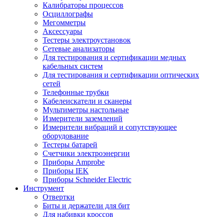
Калибраторы процессов
Осциллографы
Мегомметры
Аксессуары
Тестеры электроустановок
Сетевые анализаторы
Для тестирования и сертификации медных
кабельных систем
Для тестирования и сертификации оптических
сетей
Телефонные трубки
Кабелеискатели и сканеры
Мультиметры настольные
Измерители заземлений
Измерители вибраций и сопутствующее
оборудование
Тестеры батарей
Счетчики электроэнергии
Приборы Amprobe
Приборы IEK
Приборы Schneider Electric
Инструмент
Отвертки
Биты и держатели для бит
Для набивки кроссов