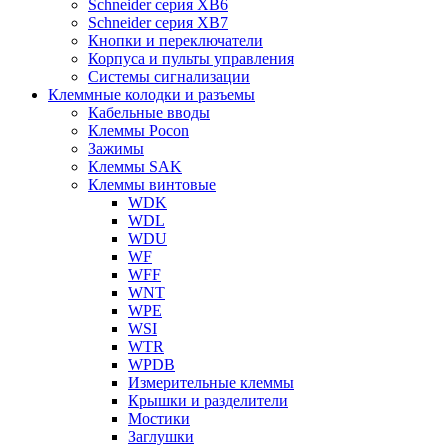
Schneider серия XB6
Schneider серия XB7
Кнопки и переключатели
Корпуса и пульты управления
Системы сигнализации
Клеммные колодки и разъемы
Кабельные вводы
Клеммы Pocon
Зажимы
Клеммы SAK
Клеммы винтовые
WDK
WDL
WDU
WF
WFF
WNT
WPE
WSI
WTR
WPDB
Измерительные клеммы
Крышки и разделители
Мостики
Заглушки