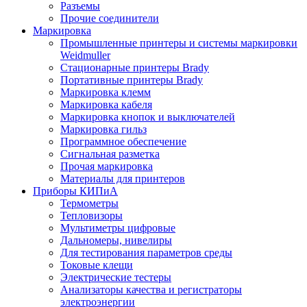
Разъемы
Прочие соединители
Маркировка
Промышленные принтеры и системы маркировки
Weidmuller
Стационарные принтеры Brady
Портативные принтеры Brady
Маркировка клемм
Маркировка кабеля
Маркировка кнопок и выключателей
Маркировка гильз
Программное обеспечение
Сигнальная разметка
Прочая маркировка
Материалы для принтеров
Приборы КИПиА
Термометры
Тепловизоры
Мультиметры цифровые
Дальномеры, нивелиры
Для тестирования параметров среды
Токовые клещи
Электрические тестеры
Анализаторы качества и регистраторы
электроэнергии