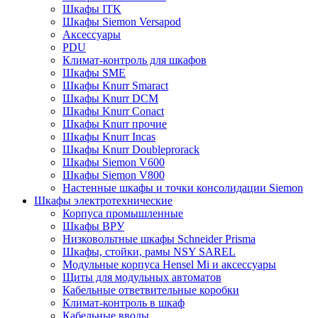
Шкафы ITK
Шкафы Siemon Versapod
Аксессуары
PDU
Климат-контроль для шкафов
Шкафы SME
Шкафы Knurr Smaract
Шкафы Knurr DCM
Шкафы Knurr Conact
Шкафы Knurr прочие
Шкафы Knurr Incas
Шкафы Knurr Doubleprorack
Шкафы Siemon V600
Шкафы Siemon V800
Настенные шкафы и точки консолидации Siemon
Шкафы электротехнические
Корпуса промышленные
Шкафы ВРУ
Низковольтные шкафы Schneider Prisma
Шкафы, стойки, рамы NSY SAREL
Модульные корпуса Hensel Mi и аксессуары
Щиты для модульных автоматов
Кабельные ответвительные коробки
Климат-контроль в шкаф
Кабельные вводы