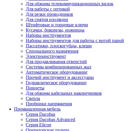
Для обжима телекоммуникационных вилок
Для работы с оптикой
Для резки проводников
Для снятия изоляции
Штифтовые и торцевые ключи
Кусачки, бокорезы, ножницы
Наборы инструментов
Наборы инструментов для работы с витой парой
Пассатижи, плоскогубцы, клещи
Специального назначения
Электроинструмент
Для продавливания отверстий
Системы комбинированных жал
Автоматическое оборудование
Прочий инструмент и аксессуары
Гидравлическое оборудование
Пинцеты
Для обжима кабельных наконечников
Сверла
Пробники напряжения
Промышленная мебель
Серия Dacobas
Серия Dacobas Advanced
Серия Elicon
Операторские пульты