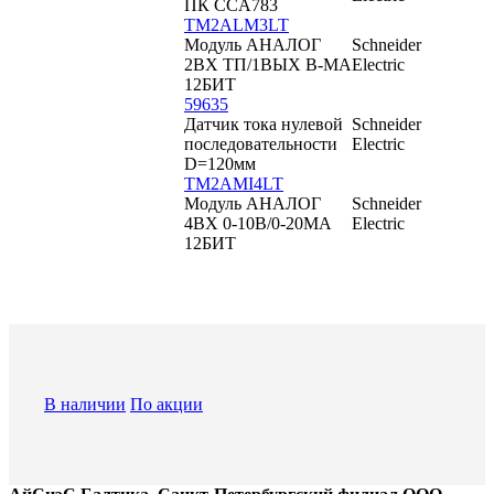
ПК CCA783
TM2ALM3LT
Модуль АНАЛОГ
Schneider
2ВХ ТП/1ВЫХ В-МА
Electric
12БИТ
59635
Датчик тока нулевой
Schneider
последовательности
Electric
D=120мм
TM2AMI4LT
Модуль АНАЛОГ
Schneider
4ВХ 0-10В/0-20МА
Electric
12БИТ
В наличии
По акции