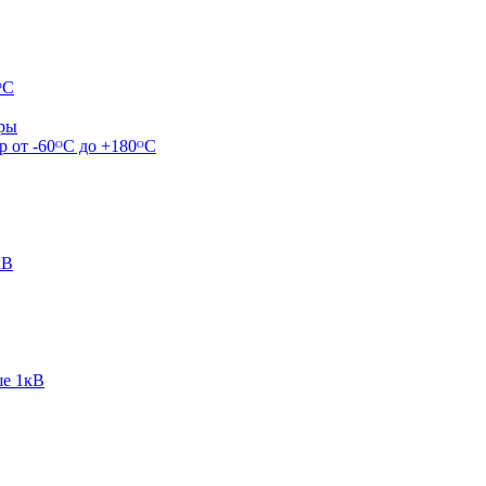
ᴼС
ары
р от -60ᴼC до +180ᴼС
кВ
ше 1кВ