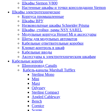
Шкафы Siemon V800
Настенные шкафы и точки консолидации Siemon
Шкафы электротехнические
Корпуса промышленные
Шкафы ВРУ
Низковольтные шкафы Schneider Prisma
Шкафы, стойки, рамы NSY SAREL
Модульные корпуса Hensel Mi и аксессуары
Щиты для модульных автоматов
Кабельные ответвительные коробки
Климат-контроль в шкаф
Кабельные вводы
Аксессуары к электротехническим шкафам
Кабельные короба
Шинопровод Canalis
Кабель-каналы Marshall Tufflex
Sterling Mono
Mini
Maxi
Odyssey
Sterling Compact
Angled Cableway
Bench
Cornice
Scepte