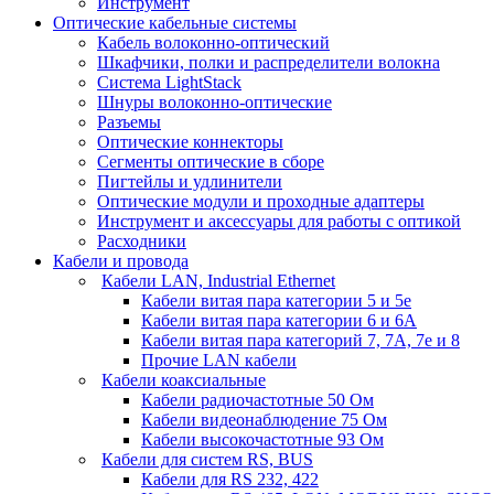
Инструмент
Оптические кабельные системы
Кабель волоконно-оптический
Шкафчики, полки и распределители волокна
Система LightStack
Шнуры волоконно-оптические
Разъемы
Оптические коннекторы
Сегменты оптические в сборе
Пигтейлы и удлинители
Оптические модули и проходные адаптеры
Инструмент и аксессуары для работы с оптикой
Расходники
Кабели и провода
Кабели LAN, Industrial Ethernet
Кабели витая пара категории 5 и 5е
Кабели витая пара категории 6 и 6A
Кабели витая пара категорий 7, 7А, 7е и 8
Прочие LAN кабели
Кабели коаксиальные
Кабели радиочастотные 50 Ом
Кабели видеонаблюдение 75 Ом
Кабели высокочастотные 93 Ом
Кабели для систем RS, BUS
Кабели для RS 232, 422