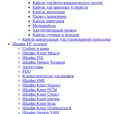
Кабели для фотогальванических систем
Кабели для зарядных устройств
Кабели ленточные
Провод заземления
Кабель зажигания
Медиакабели
Аккумуляторный провод
Кабели судовые и морские
Кабели контрольные для стационарной прокладки
Шкафы 19'' телеком
Стойки и рамы
Шкафы Knurr Miracel
Шкафы ITK
Шкафы Siemon Versapod
Аксессуары
PDU
Климат-контроль для шкафов
Шкафы SME
Шкафы Knurr Smaract
Шкафы Knurr DCM
Шкафы Knurr Conact
Шкафы Knurr прочие
Шкафы Knurr Incas
Шкафы Knurr Doubleprorack
Шкафы Siemon V600