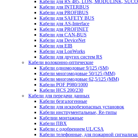
Кабели для RS 485, LON, MODULINK, SUCO
Кабели для INTERBUS
Кабели для PROFIBUS
Кабели для SAFETY BUS
Кабели для AS-Interface
Кабели для PROFINET
Кабели для CAN-BUS
Кабели для DeviceNet
Кабели для EIB
Кабели для LonWorks
Кабели для других систем RS
Кабели волоконно-оптические
Кабели одномодовые 9/125 (SM)
Кабели многомодовые 50/125 (ММ)
Кабели многомодовые 62,5/125 (ММ)
Кабели POF P980/1000
Кабели HCS 200/230
Кабели для передачи данных
Кабели безгалогенные
Кабели для искробезопасных установок
Кабели инструментальные, Re-типы
Кабелии монтажные
Кабели ПВХ
Кабели с одобрением UL/CSA
Кабели телефонные, для пожарной сигнализа