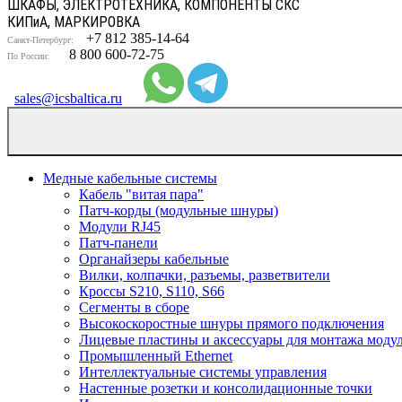
ШКАФЫ, ЭЛЕКТРОТЕХНИКА, КОМПОНЕНТЫ СКС
КИП
и
А, МАРКИРОВКА
+7 812 385-14-64
Санкт-Петербург:
8 800 600-72-75
По России:
sales@icsbaltica.ru
Медные кабельные системы
Кабель "витая пара"
Патч-корды (модульные шнуры)
Модули RJ45
Патч-панели
Органайзеры кабельные
Вилки, колпачки, разъемы, разветвители
Кроссы S210, S110, S66
Сегменты в сборе
Высокоскоростные шнуры прямого подключения
Лицевые пластины и аксессуары для монтажа моду
Промышленный Ethernet
Интеллектуальные системы управления
Настенные розетки и консолидационные точки