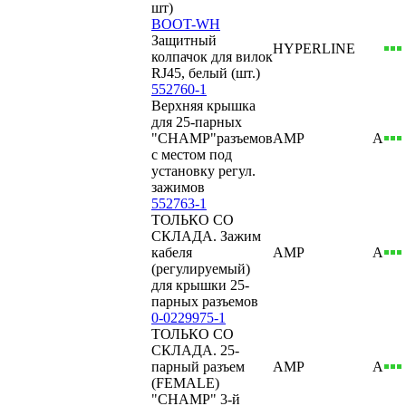
шт)
BOOT-WH
Защитный
HYPERLINE
колпачок для вилок
RJ45, белый (шт.)
552760-1
Верхняя крышка
для 25-парных
"CHAMP"разъемов
AMP
А
с местом под
установку регул.
зажимов
552763-1
ТОЛЬКО СО
СКЛАДА. Зажим
кабеля
AMP
А
(регулируемый)
для крышки 25-
парных разъемов
0-0229975-1
ТОЛЬКО СО
СКЛАДА. 25-
парный разъем
AMP
А
(FEMALE)
"CHAMP" 3-й