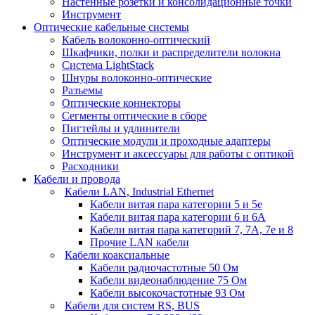
Настенные розетки и консолидационные точки
Инструмент
Оптические кабельные системы
Кабель волоконно-оптический
Шкафчики, полки и распределители волокна
Система LightStack
Шнуры волоконно-оптические
Разъемы
Оптические коннекторы
Сегменты оптические в сборе
Пигтейлы и удлинители
Оптические модули и проходные адаптеры
Инструмент и аксессуары для работы с оптикой
Расходники
Кабели и провода
Кабели LAN, Industrial Ethernet
Кабели витая пара категории 5 и 5е
Кабели витая пара категории 6 и 6A
Кабели витая пара категорий 7, 7А, 7е и 8
Прочие LAN кабели
Кабели коаксиальные
Кабели радиочастотные 50 Ом
Кабели видеонаблюдение 75 Ом
Кабели высокочастотные 93 Ом
Кабели для систем RS, BUS