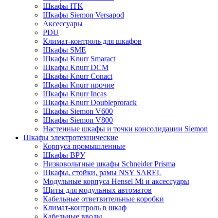
Шкафы ITK
Шкафы Siemon Versapod
Аксессуары
PDU
Климат-контроль для шкафов
Шкафы SME
Шкафы Knurr Smaract
Шкафы Knurr DCM
Шкафы Knurr Conact
Шкафы Knurr прочие
Шкафы Knurr Incas
Шкафы Knurr Doubleprorack
Шкафы Siemon V600
Шкафы Siemon V800
Настенные шкафы и точки консолидации Siemon
Шкафы электротехнические
Корпуса промышленные
Шкафы ВРУ
Низковольтные шкафы Schneider Prisma
Шкафы, стойки, рамы NSY SAREL
Модульные корпуса Hensel Mi и аксессуары
Щиты для модульных автоматов
Кабельные ответвительные коробки
Климат-контроль в шкаф
Кабельные вводы