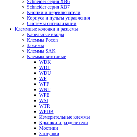
Schneider серия XB6
Schneider серия XB7
Кнопки и переключатели
Корпуса и пульты управления
Системы сигнализации
Клеммные колодки и разъемы
Кабельные вводы
Клеммы Pocon
Зажимы
Клеммы SAK
Клеммы винтовые
WDK
WDL
WDU
WF
WFF
WNT
WPE
WSI
WTR
WPDB
Измерительные клеммы
Крышки и разделители
Мостики
Заглушки