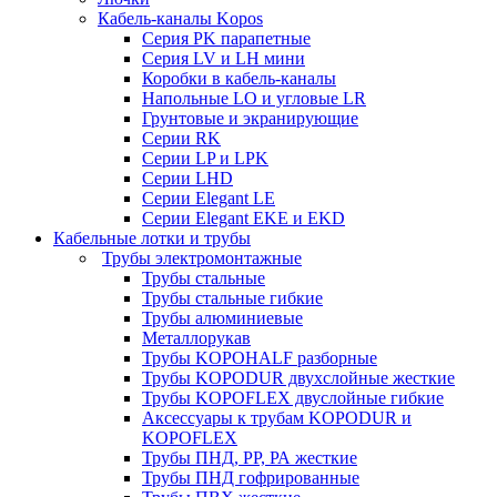
Кабель-каналы Kopos
Серия PK парапетные
Серия LV и LH мини
Коробки в кабель-каналы
Напольные LO и угловые LR
Грунтовые и экранирующие
Серии RK
Серии LP и LPK
Серии LHD
Серии Elegant LE
Серии Elegant EKE и EKD
Кабельные лотки и трубы
Трубы электромонтажные
Трубы стальные
Трубы стальные гибкие
Трубы алюминиевые
Металлорукав
Трубы KOPOHALF разборные
Трубы KOPODUR двухслойные жесткие
Трубы KOPOFLEX двуслойные гибкие
Аксессуары к трубам KOPODUR и
KOPOFLEX
Трубы ПНД, РР, РА жесткие
Трубы ПНД гофрированные