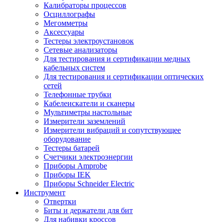
Калибраторы процессов
Осциллографы
Мегомметры
Аксессуары
Тестеры электроустановок
Сетевые анализаторы
Для тестирования и сертификации медных
кабельных систем
Для тестирования и сертификации оптических
сетей
Телефонные трубки
Кабелеискатели и сканеры
Мультиметры настольные
Измерители заземлений
Измерители вибраций и сопутствующее
оборудование
Тестеры батарей
Счетчики электроэнергии
Приборы Amprobe
Приборы IEK
Приборы Schneider Electric
Инструмент
Отвертки
Биты и держатели для бит
Для набивки кроссов