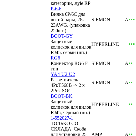
категории, style RP
P-6-6
Вилка 6Р/6С для
витой пары, 26-
SIEMON
А
23AWG, (упаковка
250шт.)
BOOT-GY
Защитный
HYPERLINE
колпачок для вилок
RJ45, серый (шт.)
RG6
Коннектор RG6 F-
SIEMON
А
тип
YA4-U2-U2
Разветвитель
SIEMON
А
4Pr.T568B -> 2 x
2Pr.USOC
BOOT-BK
Защитный
HYPERLINE
колпачок для вилок
RJ45, чёрный (шт.)
1-552027-1
ТОЛЬКО СО
СКЛАДА. Скоба
для установки 25-
AMP
А