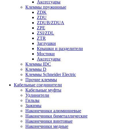
Аксессуары
Клеммы пружинные
ZDK
ZDU
ZDUB/ZDUA
ZPE
ZSI/ZDL
ZTR
Заглушки
Крышки и разделители
Мостики
Аксессуары
Клеммы IDC
Клеммы D
Клеммы Schneider Electric
Прочие клеммы
Кабельные соединители
Кабельные муфты
Удлинители
Гильзы
Зажимы
Наконечники алюминиевые
Наконечники биметаллические
Наконечники винтовые
Наконечники медные