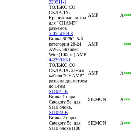
229911-1
ТОЛЬКО СО
СКЛАДА.
AMP
А
Крепежные винты
для "CHAMP"
разъемов
5-0554169-3
Вилка 8P/8C, 5-й
категории 28-24
AMP
AWG, Stranded
Wire (100шт.) AMP
4-229910-1
ТОЛЬКО СО
СКЛАДА. Зажим
AMP
А
кабеля "CHAMP"
разъема диаметром
до 14мм
S110P1-B
Вилка 1 пара
SIEMON
А
Category 5е, для
S110 блока,
S110P2-B
Вилка 2 пары
Category 5е, для
SIEMON
А
S110 блока (100