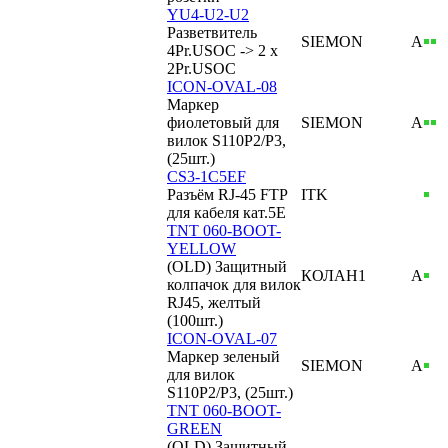
YU4-U2-U2
Разветвитель
SIEMON
А
4Pr.USOC -> 2 x
2Pr.USOC
ICON-OVAL-08
Маркер
фиолетовый для
SIEMON
А
вилок S110P2/P3,
(25шт.)
CS3-1C5EF
Разъём RJ-45 FTP
ITK
для кабеля кат.5Е
TNT 060-BOOT-
YELLOW
(OLD) Защитный
КОЛАН1
А
колпачок для вилок
RJ45, желтый
(100шт.)
ICON-OVAL-07
Маркер зеленый
SIEMON
А
для вилок
S110P2/P3, (25шт.)
TNT 060-BOOT-
GREEN
(OLD) Защитный