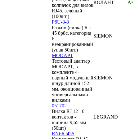
КОЛАН1
А
колпачок для вилок
RJ45, зеленый
(100шт.)
P6U-8-8
Разъем (вилка) RJ-
45 8p8c, категория
SIEMON
6,
неэкранированный
(упак 50шт.)
MODAPT
Тестовый адаптер
MODAPT, в
комплекте 4-
парный модульный
SIEMON
шнур длиной 152
мм, оконцованный
универсальными
вилками
051702
Вилка RJ 12 - 6
контактов -
LEGRAND
ширина 9,65 мм
(50шт)
RN6RJ45S