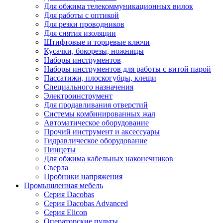
Для обжима телекоммуникационных вилок
Для работы с оптикой
Для резки проводников
Для снятия изоляции
Штифтовые и торцевые ключи
Кусачки, бокорезы, ножницы
Наборы инструментов
Наборы инструментов для работы с витой парой
Пассатижи, плоскогубцы, клещи
Специального назначения
Электроинструмент
Для продавливания отверстий
Системы комбинированных жал
Автоматическое оборудование
Прочий инструмент и аксессуары
Гидравлическое оборудование
Пинцеты
Для обжима кабельных наконечников
Сверла
Пробники напряжения
Промышленная мебель
Серия Dacobas
Серия Dacobas Advanced
Серия Elicon
Операторские пульты