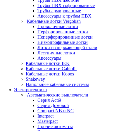
Трубы ПВХ жесткие
Трубы ПВХ гофрированные
Трубы армированные
Аксессуары к трубам ПВХ
Кабельные лотки Vergokan
Проволочные лотки
Перфорированные лотки
Неперфорированные лотки
Низкопрофильные лотки
Лотки из нержавеющей стали
Лестничные лотки
Аксессуары
Кабельные лотки IEK
Кабельные лотки Cablofil
Кабельные лотки Kopos
Snakeway
Напольные кабельные системы
Электротехника
Автоматические выключатели
Серия Acti9
Серия Домовой
Compact NB и NC
Interpact
Masterpact
Прочие автоматы