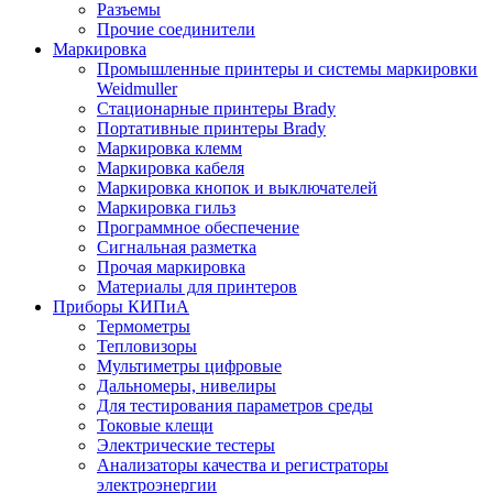
Разъемы
Прочие соединители
Маркировка
Промышленные принтеры и системы маркировки
Weidmuller
Стационарные принтеры Brady
Портативные принтеры Brady
Маркировка клемм
Маркировка кабеля
Маркировка кнопок и выключателей
Маркировка гильз
Программное обеспечение
Сигнальная разметка
Прочая маркировка
Материалы для принтеров
Приборы КИПиА
Термометры
Тепловизоры
Мультиметры цифровые
Дальномеры, нивелиры
Для тестирования параметров среды
Токовые клещи
Электрические тестеры
Анализаторы качества и регистраторы
электроэнергии