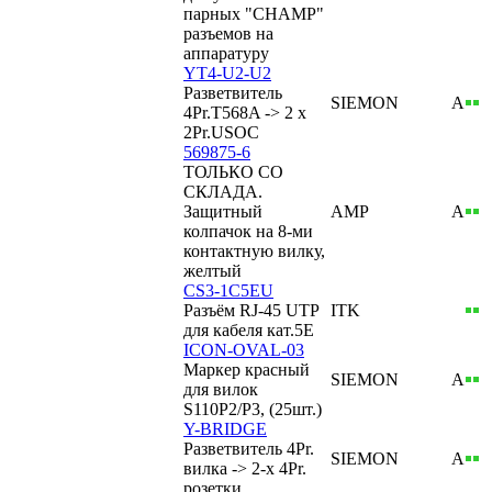
парных "CHAMP"
разъемов на
аппаратуру
YT4-U2-U2
Разветвитель
SIEMON
А
4Pr.T568A -> 2 x
2Pr.USOC
569875-6
ТОЛЬКО СО
СКЛАДА.
Защитный
AMP
А
колпачок на 8-ми
контактную вилку,
желтый
CS3-1C5EU
Разъём RJ-45 UTP
ITK
для кабеля кат.5Е
ICON-OVAL-03
Маркер красный
SIEMON
А
для вилок
S110P2/P3, (25шт.)
Y-BRIDGE
Разветвитель 4Pr.
SIEMON
А
вилка -> 2-x 4Pr.
розетки