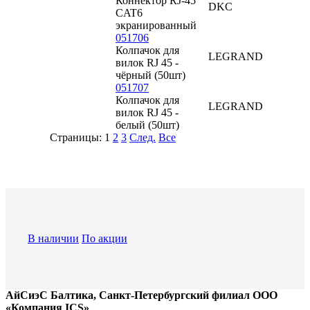
Коннектор RJ-45
DKC
CAT6
экранированный
051706
Колпачок для
LEGRAND
вилок RJ 45 -
чёрный (50шт)
051707
Колпачок для
LEGRAND
вилок RJ 45 -
белый (50шт)
Страницы:
1
2
3
След.
Все
В наличии
По акции
АйСиэС Балтика, Санкт-Петербургский филиал ООО
«Компания ICS»