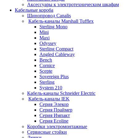
Аксессуары к электротехническим шкафам
Кабельные короба
Шинопровод Canalis
Кабель-каналы Marshall Tufflex
Sterling Mono
Mini
Maxi
Odyssey
Sterling Compact
Angled Cableway
Bench
Cornice
Scepte
Sovereign Plus
Sterling
System 210
Кабель-каналы Schneider Electric
Кабель-каналы IEK
Серия Элекор
Серия Праймер
Серия Импакт
Серия Ecoline
Коробки электромонтажные
Сервисные стойки
Лючки