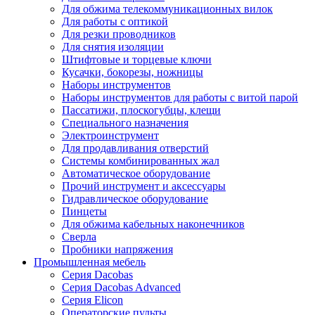
Для обжима телекоммуникационных вилок
Для работы с оптикой
Для резки проводников
Для снятия изоляции
Штифтовые и торцевые ключи
Кусачки, бокорезы, ножницы
Наборы инструментов
Наборы инструментов для работы с витой парой
Пассатижи, плоскогубцы, клещи
Специального назначения
Электроинструмент
Для продавливания отверстий
Системы комбинированных жал
Автоматическое оборудование
Прочий инструмент и аксессуары
Гидравлическое оборудование
Пинцеты
Для обжима кабельных наконечников
Сверла
Пробники напряжения
Промышленная мебель
Серия Dacobas
Серия Dacobas Advanced
Серия Elicon
Операторские пульты