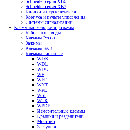
Schneider серия XB6
Schneider серия XB7
Кнопки и переключатели
Корпуса и пульты управления
Системы сигнализации
Клеммные колодки и разъемы
Кабельные вводы
Клеммы Pocon
Зажимы
Клеммы SAK
Клеммы винтовые
WDK
WDL
WDU
WF
WFF
WNT
WPE
WSI
WTR
WPDB
Измерительные клеммы
Крышки и разделители
Мостики
Заглушки