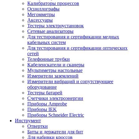
Калибраторы процессов
Осциллографы
Мегомметры
Аксессуары
Тестеры электроустановок
Сетевые анализаторы
Для тестирования и сертификации медных
кабельных систем
Для тестирования и сертификации оптических
сетей
Телефонные трубки
Кабелеискатели и сканеры
Мультиметры настольные
Измерители заземлений
Измерители вибраций и сопутствующее
оборудование
Тестеры батарей
Счетчики электроэнергии
Приборы Amprobe
Приборы IEK
Приборы Schneider Electric
Инструмент
Отвертки
Биты и держатели для бит
Для набивки кроссов