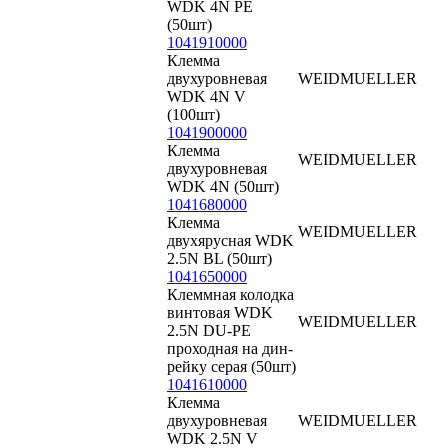
WDK 4N PE
(50шт)
1041910000
Клемма
двухуровневая
WEIDMUELLER
WDK 4N V
(100шт)
1041900000
Клемма
WEIDMUELLER
двухуровневая
WDK 4N (50шт)
1041680000
Клемма
WEIDMUELLER
двухярусная WDK
2.5N BL (50шт)
1041650000
Клеммная колодка
винтовая WDK
WEIDMUELLER
2.5N DU-PE
проходная на дин-
рейку серая (50шт)
1041610000
Клемма
двухуровневая
WEIDMUELLER
WDK 2.5N V