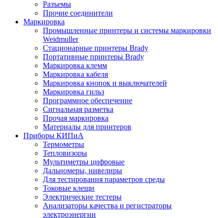
Разъемы
Прочие соединители
Маркировка
Промышленные принтеры и системы маркировки
Weidmuller
Стационарные принтеры Brady
Портативные принтеры Brady
Маркировка клемм
Маркировка кабеля
Маркировка кнопок и выключателей
Маркировка гильз
Программное обеспечение
Сигнальная разметка
Прочая маркировка
Материалы для принтеров
Приборы КИПиА
Термометры
Тепловизоры
Мультиметры цифровые
Дальномеры, нивелиры
Для тестирования параметров среды
Токовые клещи
Электрические тестеры
Анализаторы качества и регистраторы
электроэнергии