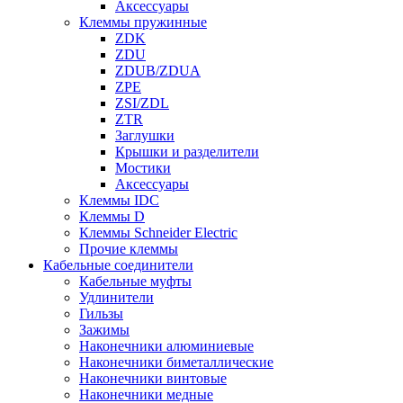
Аксессуары
Клеммы пружинные
ZDK
ZDU
ZDUB/ZDUA
ZPE
ZSI/ZDL
ZTR
Заглушки
Крышки и разделители
Мостики
Аксессуары
Клеммы IDC
Клеммы D
Клеммы Schneider Electric
Прочие клеммы
Кабельные соединители
Кабельные муфты
Удлинители
Гильзы
Зажимы
Наконечники алюминиевые
Наконечники биметаллические
Наконечники винтовые
Наконечники медные