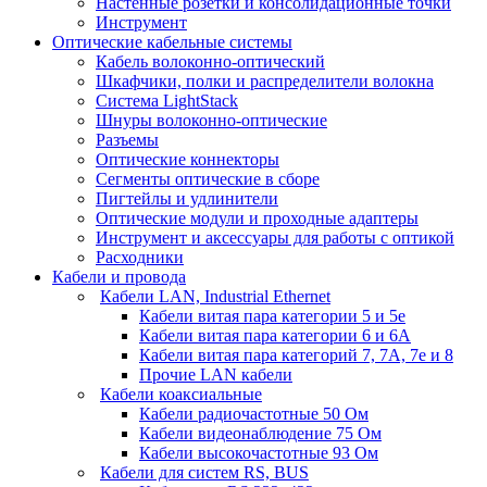
Настенные розетки и консолидационные точки
Инструмент
Оптические кабельные системы
Кабель волоконно-оптический
Шкафчики, полки и распределители волокна
Система LightStack
Шнуры волоконно-оптические
Разъемы
Оптические коннекторы
Сегменты оптические в сборе
Пигтейлы и удлинители
Оптические модули и проходные адаптеры
Инструмент и аксессуары для работы с оптикой
Расходники
Кабели и провода
Кабели LAN, Industrial Ethernet
Кабели витая пара категории 5 и 5е
Кабели витая пара категории 6 и 6A
Кабели витая пара категорий 7, 7А, 7е и 8
Прочие LAN кабели
Кабели коаксиальные
Кабели радиочастотные 50 Ом
Кабели видеонаблюдение 75 Ом
Кабели высокочастотные 93 Ом
Кабели для систем RS, BUS