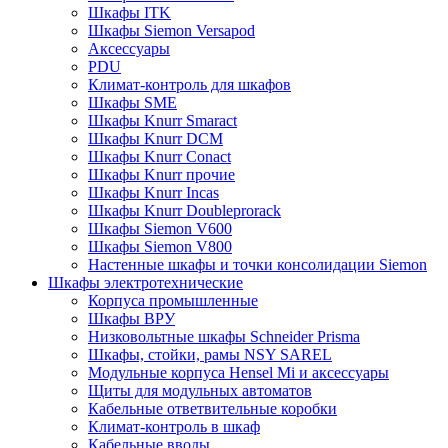
Шкафы ITK
Шкафы Siemon Versapod
Аксессуары
PDU
Климат-контроль для шкафов
Шкафы SME
Шкафы Knurr Smaract
Шкафы Knurr DCM
Шкафы Knurr Conact
Шкафы Knurr прочие
Шкафы Knurr Incas
Шкафы Knurr Doubleprorack
Шкафы Siemon V600
Шкафы Siemon V800
Настенные шкафы и точки консолидации Siemon
Шкафы электротехнические
Корпуса промышленные
Шкафы ВРУ
Низковольтные шкафы Schneider Prisma
Шкафы, стойки, рамы NSY SAREL
Модульные корпуса Hensel Mi и аксессуары
Щиты для модульных автоматов
Кабельные ответвительные коробки
Климат-контроль в шкаф
Кабельные вводы