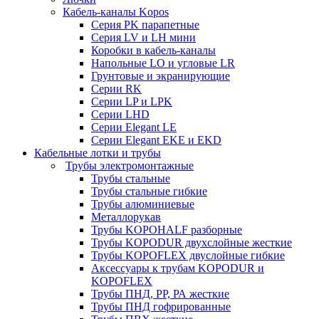
Кабель-каналы Kopos
Серия PK парапетные
Серия LV и LH мини
Коробки в кабель-каналы
Напольные LO и угловые LR
Грунтовые и экранирующие
Серии RK
Серии LP и LPK
Серии LHD
Серии Elegant LE
Серии Elegant EKE и EKD
Кабельные лотки и трубы
Трубы электромонтажные
Трубы стальные
Трубы стальные гибкие
Трубы алюминиевые
Металлорукав
Трубы KOPOHALF разборные
Трубы KOPODUR двухслойные жесткие
Трубы KOPOFLEX двуслойные гибкие
Аксессуары к трубам KOPODUR и
KOPOFLEX
Трубы ПНД, РР, РА жесткие
Трубы ПНД гофрированные