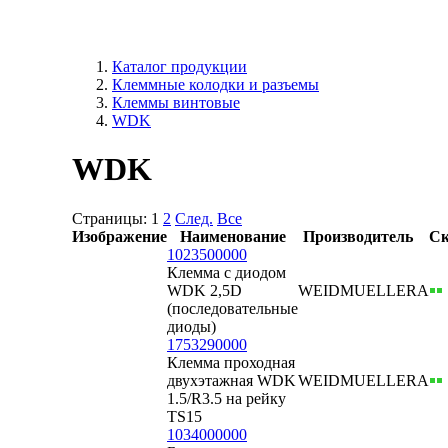
Каталог продукции
Клеммные колодки и разъемы
Клеммы винтовые
WDK
WDK
Страницы:
1
2
След.
Все
Изображение
Наименование
Производитель
Ск
1023500000
Клемма с диодом
WDK 2,5D
WEIDMUELLER
А
(последовательные
диоды)
1753290000
Клемма проходная
двухэтажная WDK
WEIDMUELLER
А
1.5/R3.5 на рейку
TS15
1034000000