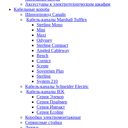
Аксессуары к электротехническим шкафам
Кабельные короба
Шинопровод Canalis
Кабель-каналы Marshall Tufflex
Sterling Mono
Mini
Maxi
Odyssey
Sterling Compact
Angled Cableway
Bench
Cornice
Scepte
Sovereign Plus
Sterling
System 210
Кабель-каналы Schneider Electric
Кабель-каналы IEK
Серия Элекор
Серия Праймер
Серия Импакт
Серия Ecoline
Коробки электромонтажные
Сервисные стойки
Лючки