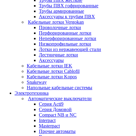
Трубы ПВХ жесткие
Трубы ПВХ гофрированные
Трубы армированные
Аксессуары к трубам ПВХ
Кабельные лотки Vergokan
Проволочные лотки
Перфорированные лотки
Неперфорированные лотки
Низкопрофильные лотки
Лотки из нержавеющей стали
Лестничные лотки
Аксессуары
Кабельные лотки IEK
Кабельные лотки Cablofil
Кабельные лотки Kopos
Snakeway
Напольные кабельные системы
Электротехника
Автоматические выключатели
Серия Acti9
Серия Домовой
Compact NB и NC
Interpact
Masterpact
Прочие автоматы