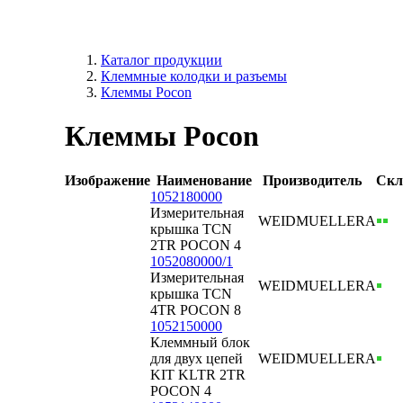
Каталог продукции
Клеммные колодки и разъемы
Клеммы Pocon
Клеммы Pocon
Изображение
Наименование
Производитель
Скл
1052180000
Измерительная
WEIDMUELLER
А
крышка TCN
2TR POCON 4
1052080000/1
Измерительная
WEIDMUELLER
А
крышка TCN
4TR POCON 8
1052150000
Клеммный блок
для двух цепей
WEIDMUELLER
А
KIT KLTR 2TR
POCON 4