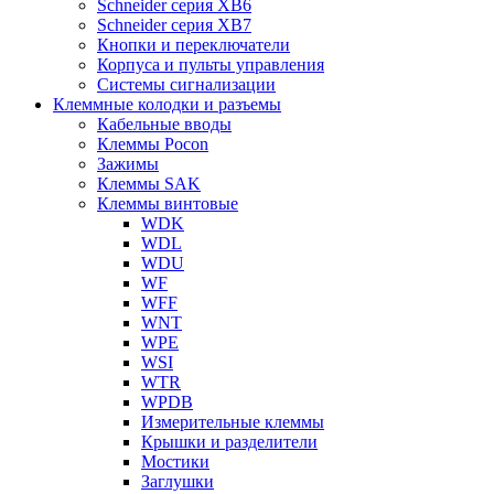
Schneider серия XB6
Schneider серия XB7
Кнопки и переключатели
Корпуса и пульты управления
Системы сигнализации
Клеммные колодки и разъемы
Кабельные вводы
Клеммы Pocon
Зажимы
Клеммы SAK
Клеммы винтовые
WDK
WDL
WDU
WF
WFF
WNT
WPE
WSI
WTR
WPDB
Измерительные клеммы
Крышки и разделители
Мостики
Заглушки