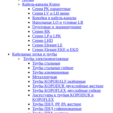
Кабель-каналы Kopos
Серия PK парапетные
Серия LV и LH мини
Коробки в кабель-каналы
Напольные LO и угловые LR
Грунтовые и экранирующие
Серии RK
Серии LP и LPK
Серии LHD
Серии Elegant LE
Серии Elegant EKE и EKD
Кабельные лотки и трубы
Трубы электромонтажные
Трубы стальные
Трубы стальные гибкие
Трубы алюминиевые
Металлорукав
Трубы KOPOHALF разборные
Трубы KOPODUR двухслойные жесткие
Трубы KOPOFLEX двуслойные гибкие
Аксессуары к трубам KOPODUR и
KOPOFLEX
Трубы ПНД, РР, РА жесткие
Трубы ПНД гофрированные