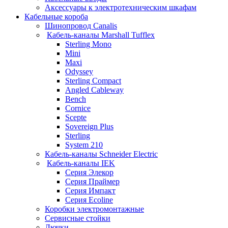
Аксессуары к электротехническим шкафам
Кабельные короба
Шинопровод Canalis
Кабель-каналы Marshall Tufflex
Sterling Mono
Mini
Maxi
Odyssey
Sterling Compact
Angled Cableway
Bench
Cornice
Scepte
Sovereign Plus
Sterling
System 210
Кабель-каналы Schneider Electric
Кабель-каналы IEK
Серия Элекор
Серия Праймер
Серия Импакт
Серия Ecoline
Коробки электромонтажные
Сервисные стойки
Лючки