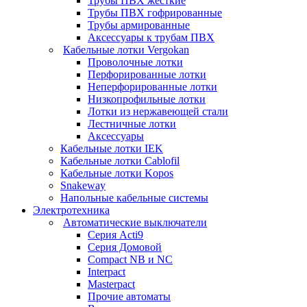
Трубы ПВХ жесткие
Трубы ПВХ гофрированные
Трубы армированные
Аксессуары к трубам ПВХ
Кабельные лотки Vergokan
Проволочные лотки
Перфорированные лотки
Неперфорированные лотки
Низкопрофильные лотки
Лотки из нержавеющей стали
Лестничные лотки
Аксессуары
Кабельные лотки IEK
Кабельные лотки Cablofil
Кабельные лотки Kopos
Snakeway
Напольные кабельные системы
Электротехника
Автоматические выключатели
Серия Acti9
Серия Домовой
Compact NB и NC
Interpact
Masterpact
Прочие автоматы