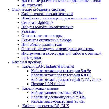
Настенные розетки и консолидационные точки
Инструмент
Оптические кабельные системы
Кабель волоконно-оптический
Шкафчики, полки и распределители волокна
Система LightStack
Шнуры волоконно-оптические
Разъемы
Оптические коннекторы
Сегменты оптические в сборе
Пигтейлы и удлинители
Оптические модули и проходные адаптеры
Инструмент и аксессуары для работы с оптикой
Расходники
Кабели и провода
Кабели LAN, Industrial Ethernet
Кабели витая пара категории 5 и 5е
Кабели витая пара категории 6 и 6A
Кабели витая пара категорий 7, 7А, 7е и 8
Прочие LAN кабели
Кабели коаксиальные
Кабели радиочастотные 50 Ом
Кабели видеонаблюдение 75 Ом
Кабели высокочастотные 93 Ом
Кабели для систем RS, BUS