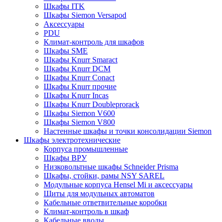
Шкафы ITK
Шкафы Siemon Versapod
Аксессуары
PDU
Климат-контроль для шкафов
Шкафы SME
Шкафы Knurr Smaract
Шкафы Knurr DCM
Шкафы Knurr Conact
Шкафы Knurr прочие
Шкафы Knurr Incas
Шкафы Knurr Doubleprorack
Шкафы Siemon V600
Шкафы Siemon V800
Настенные шкафы и точки консолидации Siemon
Шкафы электротехнические
Корпуса промышленные
Шкафы ВРУ
Низковольтные шкафы Schneider Prisma
Шкафы, стойки, рамы NSY SAREL
Модульные корпуса Hensel Mi и аксессуары
Щиты для модульных автоматов
Кабельные ответвительные коробки
Климат-контроль в шкаф
Кабельные вводы