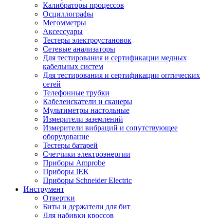
Калибраторы процессов
Осциллографы
Мегомметры
Аксессуары
Тестеры электроустановок
Сетевые анализаторы
Для тестирования и сертификации медных
кабельных систем
Для тестирования и сертификации оптических
сетей
Телефонные трубки
Кабелеискатели и сканеры
Мультиметры настольные
Измерители заземлений
Измерители вибраций и сопутствующее
оборудование
Тестеры батарей
Счетчики электроэнергии
Приборы Amprobe
Приборы IEK
Приборы Schneider Electric
Инструмент
Отвертки
Биты и держатели для бит
Для набивки кроссов