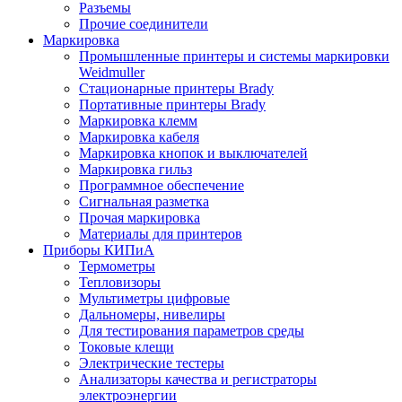
Разъемы
Прочие соединители
Маркировка
Промышленные принтеры и системы маркировки
Weidmuller
Стационарные принтеры Brady
Портативные принтеры Brady
Маркировка клемм
Маркировка кабеля
Маркировка кнопок и выключателей
Маркировка гильз
Программное обеспечение
Сигнальная разметка
Прочая маркировка
Материалы для принтеров
Приборы КИПиА
Термометры
Тепловизоры
Мультиметры цифровые
Дальномеры, нивелиры
Для тестирования параметров среды
Токовые клещи
Электрические тестеры
Анализаторы качества и регистраторы
электроэнергии