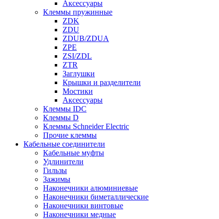
Аксессуары
Клеммы пружинные
ZDK
ZDU
ZDUB/ZDUA
ZPE
ZSI/ZDL
ZTR
Заглушки
Крышки и разделители
Мостики
Аксессуары
Клеммы IDC
Клеммы D
Клеммы Schneider Electric
Прочие клеммы
Кабельные соединители
Кабельные муфты
Удлинители
Гильзы
Зажимы
Наконечники алюминиевые
Наконечники биметаллические
Наконечники винтовые
Наконечники медные