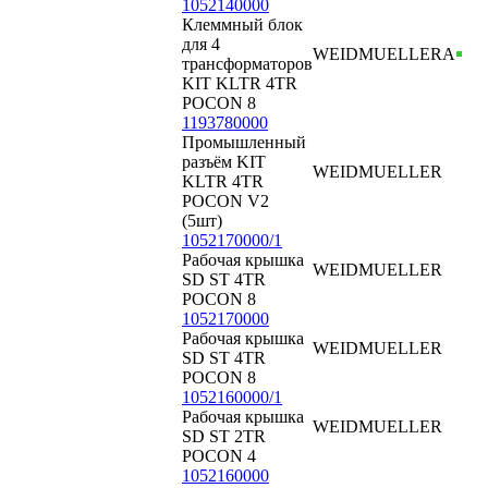
1052140000
Клеммный блок
для 4
WEIDMUELLER
А
трансформаторов
KIT KLTR 4TR
POCON 8
1193780000
Промышленный
разъём KIT
WEIDMUELLER
KLTR 4TR
POCON V2
(5шт)
1052170000/1
Рабочая крышка
WEIDMUELLER
SD ST 4TR
POCON 8
1052170000
Рабочая крышка
WEIDMUELLER
SD ST 4TR
POCON 8
1052160000/1
Рабочая крышка
WEIDMUELLER
SD ST 2TR
POCON 4
1052160000