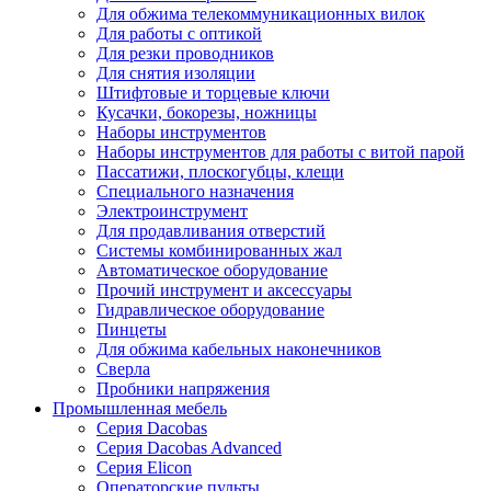
Для обжима телекоммуникационных вилок
Для работы с оптикой
Для резки проводников
Для снятия изоляции
Штифтовые и торцевые ключи
Кусачки, бокорезы, ножницы
Наборы инструментов
Наборы инструментов для работы с витой парой
Пассатижи, плоскогубцы, клещи
Специального назначения
Электроинструмент
Для продавливания отверстий
Системы комбинированных жал
Автоматическое оборудование
Прочий инструмент и аксессуары
Гидравлическое оборудование
Пинцеты
Для обжима кабельных наконечников
Сверла
Пробники напряжения
Промышленная мебель
Серия Dacobas
Серия Dacobas Advanced
Серия Elicon
Операторские пульты