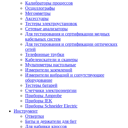
Калибраторы процессов
Осциллографы
Мегомметры
Аксессуары
Тестеры электроустановок
Сетевые анализаторы
Для тестирования и сертификации медных
кабельных систем
Для тестирования и сертификации оптических
сетей
Телефонные трубки
Кабелеискатели и сканеры
Мультиметры настольные
Измерители заземлений
Измерители вибраций и сопутствующее
оборудование
Тестеры батарей
Счетчики электроэнергии
Приборы Amprobe
Приборы IEK
Приборы Schneider Electric
Инструмент
Отвертки
Биты и держатели для бит
Для набивки кроссов