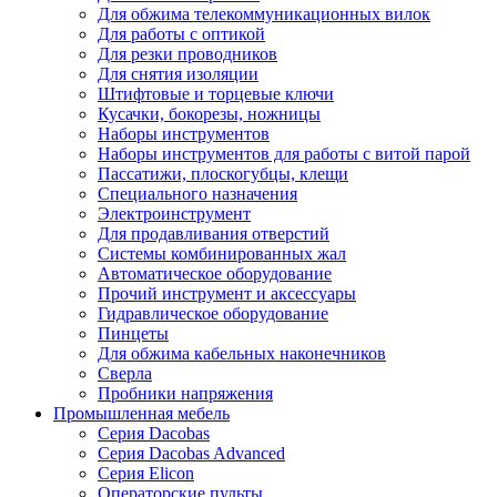
Для обжима телекоммуникационных вилок
Для работы с оптикой
Для резки проводников
Для снятия изоляции
Штифтовые и торцевые ключи
Кусачки, бокорезы, ножницы
Наборы инструментов
Наборы инструментов для работы с витой парой
Пассатижи, плоскогубцы, клещи
Специального назначения
Электроинструмент
Для продавливания отверстий
Системы комбинированных жал
Автоматическое оборудование
Прочий инструмент и аксессуары
Гидравлическое оборудование
Пинцеты
Для обжима кабельных наконечников
Сверла
Пробники напряжения
Промышленная мебель
Серия Dacobas
Серия Dacobas Advanced
Серия Elicon
Операторские пульты