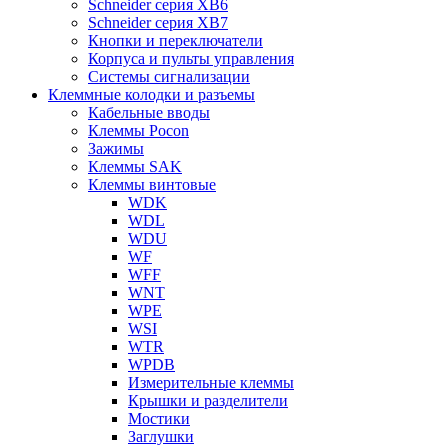
Schneider серия XB6
Schneider серия XB7
Кнопки и переключатели
Корпуса и пульты управления
Системы сигнализации
Клеммные колодки и разъемы
Кабельные вводы
Клеммы Pocon
Зажимы
Клеммы SAK
Клеммы винтовые
WDK
WDL
WDU
WF
WFF
WNT
WPE
WSI
WTR
WPDB
Измерительные клеммы
Крышки и разделители
Мостики
Заглушки