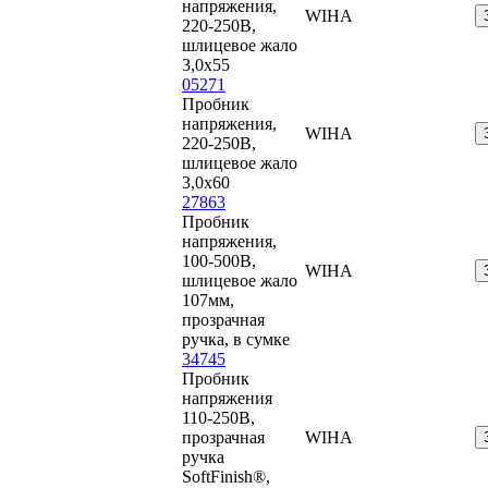
напряжения,
WIHA
220-250В,
шлицевое жало
3,0x55
05271
Пробник
напряжения,
WIHA
220-250В,
шлицевое жало
3,0x60
27863
Пробник
напряжения,
100-500В,
WIHA
шлицевое жало
107мм,
прозрачная
ручка, в сумке
34745
Пробник
напряжения
110-250В,
прозрачная
WIHA
ручка
SoftFinish®,