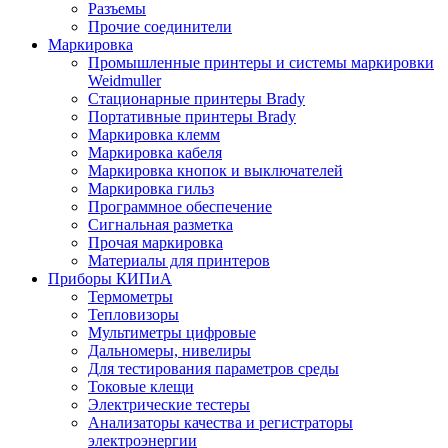
Разъемы
Прочие соединители
Маркировка
Промышленные принтеры и системы маркировки
Weidmuller
Стационарные принтеры Brady
Портативные принтеры Brady
Маркировка клемм
Маркировка кабеля
Маркировка кнопок и выключателей
Маркировка гильз
Программное обеспечение
Сигнальная разметка
Прочая маркировка
Материалы для принтеров
Приборы КИПиА
Термометры
Тепловизоры
Мультиметры цифровые
Дальномеры, нивелиры
Для тестирования параметров среды
Токовые клещи
Электрические тестеры
Анализаторы качества и регистраторы
электроэнергии