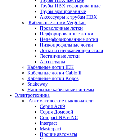
Трубы ПВХ жесткие
Трубы ПВХ гофрированные
Трубы армированные
Аксессуары к трубам ПВХ
Кабельные лотки Vergokan
Проволочные лотки
Перфорированные лотки
Неперфорированные лотки
Низкопрофильные лотки
Лотки из нержавеющей стали
Лестничные лотки
Аксессуары
Кабельные лотки IEK
Кабельные лотки Cablofil
Кабельные лотки Kopos
Snakeway
Напольные кабельные системы
Электротехника
Автоматические выключатели
Серия Acti9
Серия Домовой
Compact NB и NC
Interpact
Masterpact
Прочие автоматы