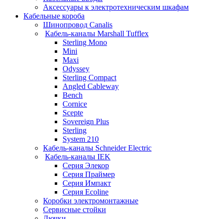
Аксессуары к электротехническим шкафам
Кабельные короба
Шинопровод Canalis
Кабель-каналы Marshall Tufflex
Sterling Mono
Mini
Maxi
Odyssey
Sterling Compact
Angled Cableway
Bench
Cornice
Scepte
Sovereign Plus
Sterling
System 210
Кабель-каналы Schneider Electric
Кабель-каналы IEK
Серия Элекор
Серия Праймер
Серия Импакт
Серия Ecoline
Коробки электромонтажные
Сервисные стойки
Лючки