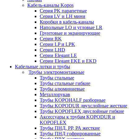
Кабель-каналы Kopos
Серия PK парапетные
Серия LV и LH мини
Коробки в кабель-каналы
Напольные LO и угловые LR
Грунтовые и экранирующие
Серии RK
Серии LP и LPK
Серии LHD
Серии Elegant LE
Серии Elegant EKE и EKD
Кабельные лотки и трубы
Трубы электромонтажные
Трубы стальные
Трубы стальные гибкие
Трубы алюминиевые
Металлорукав
Трубы KOPOHALF разборные
Трубы KOPODUR двухслойные жесткие
Трубы KOPOFLEX двуслойные гибкие
Аксессуары к трубам KOPODUR и
KOPOFLEX
Трубы ПНД, РР, РА жесткие
Трубы ПНД гофрированные