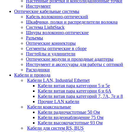
Настенные розетки и консолидационные точки
Инструмент
Оптические кабельные системы
Кабель волоконно-оптический
Шкафчики, полки и распределители волокна
Система LightStack
Шнуры волоконно-оптические
Разъемы
Оптические коннекторы
Сегменты оптические в сборе
Пигтейлы и удлинители
Оптические модули и проходные адаптеры
Инструмент и аксессуары для работы с оптикой
Расходники
Кабели и провода
Кабели LAN, Industrial Ethernet
Кабели витая пара категории 5 и 5е
Кабели витая пара категории 6 и 6A
Кабели витая пара категорий 7, 7А, 7е и 8
Прочие LAN кабели
Кабели коаксиальные
Кабели радиочастотные 50 Ом
Кабели видеонаблюдение 75 Ом
Кабели высокочастотные 93 Ом
Кабели для систем RS, BUS