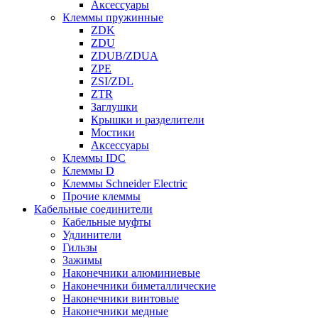
Аксессуары
Клеммы пружинные
ZDK
ZDU
ZDUB/ZDUA
ZPE
ZSI/ZDL
ZTR
Заглушки
Крышки и разделители
Мостики
Аксессуары
Клеммы IDC
Клеммы D
Клеммы Schneider Electric
Прочие клеммы
Кабельные соединители
Кабельные муфты
Удлинители
Гильзы
Зажимы
Наконечники алюминиевые
Наконечники биметаллические
Наконечники винтовые
Наконечники медные