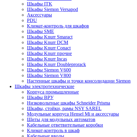
Шкафы ITK
Шкафы Siemon Versapod
Аксессуары
PDU
Климат-контроль для шкафов
Шкафы SME
Шкафы Knurr Smaract
Шкафы Knurr DCM
Шкафы Knurr Conact
Шкафы Knurr прочие
Шкафы Knurr Incas
Шкафы Knurr Doubleprorack
Шкафы Siemon V600
Шкафы Siemon V800
Настенные шкафы и точки консолидации Siemon
Шкафы электротехнические
Корпуса промышленные
Шкафы ВРУ
Низковольтные шкафы Schneider Prisma
Шкафы, стойки, рамы NSY SAREL
Модульные корпуса Hensel Mi и аксессуары
Щиты для модульных автоматов
Кабельные ответвительные коробки
Климат-контроль в шкаф
Кабельные вводы