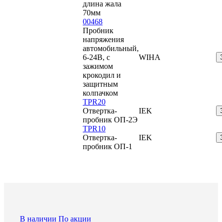
длина жала
70мм
00468
Пробник
напряжения
автомобильный,
6-24В, с
WIHA
зажимом
крокодил и
защитным
колпачком
TPR20
Отвертка-
IEK
пробник ОП-2Э
TPR10
Отвертка-
IEK
пробник ОП-1
В наличии
По акции