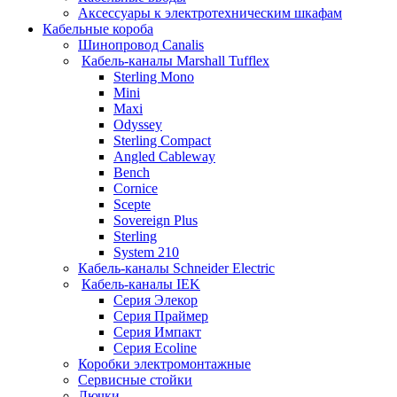
Аксессуары к электротехническим шкафам
Кабельные короба
Шинопровод Canalis
Кабель-каналы Marshall Tufflex
Sterling Mono
Mini
Maxi
Odyssey
Sterling Compact
Angled Cableway
Bench
Cornice
Scepte
Sovereign Plus
Sterling
System 210
Кабель-каналы Schneider Electric
Кабель-каналы IEK
Серия Элекор
Серия Праймер
Серия Импакт
Серия Ecoline
Коробки электромонтажные
Сервисные стойки
Лючки