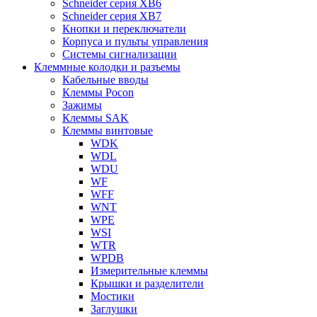
Schneider серия XB6
Schneider серия XB7
Кнопки и переключатели
Корпуса и пульты управления
Системы сигнализации
Клеммные колодки и разъемы
Кабельные вводы
Клеммы Pocon
Зажимы
Клеммы SAK
Клеммы винтовые
WDK
WDL
WDU
WF
WFF
WNT
WPE
WSI
WTR
WPDB
Измерительные клеммы
Крышки и разделители
Мостики
Заглушки