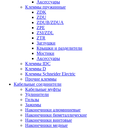
Аксессуары
Клеммы пружинные
ZDK
ZDU
ZDUB/ZDUA
ZPE
ZSI/ZDL
ZTR
Заглушки
Крышки и разделители
Мостики
Аксессуары
Клеммы IDC
Клеммы D
Клеммы Schneider Electric
Прочие клеммы
Кабельные соединители
Кабельные муфты
Удлинители
Гильзы
Зажимы
Наконечники алюминиевые
Наконечники биметаллические
Наконечники винтовые
Наконечники медные