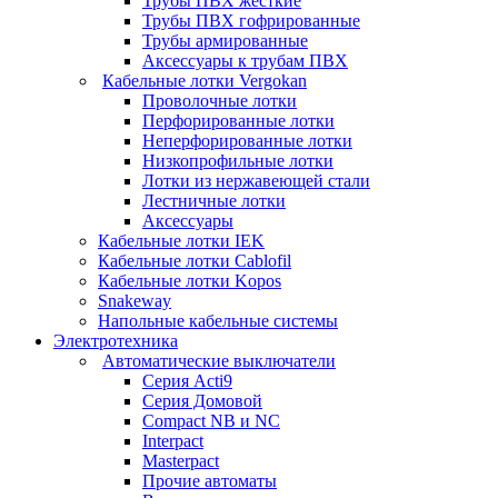
Трубы ПВХ жесткие
Трубы ПВХ гофрированные
Трубы армированные
Аксессуары к трубам ПВХ
Кабельные лотки Vergokan
Проволочные лотки
Перфорированные лотки
Неперфорированные лотки
Низкопрофильные лотки
Лотки из нержавеющей стали
Лестничные лотки
Аксессуары
Кабельные лотки IEK
Кабельные лотки Cablofil
Кабельные лотки Kopos
Snakeway
Напольные кабельные системы
Электротехника
Автоматические выключатели
Серия Acti9
Серия Домовой
Compact NB и NC
Interpact
Masterpact
Прочие автоматы