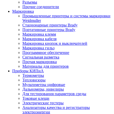
Разъемы
Прочие соединители
Маркировка
Промышленные принтеры и системы маркировки
Weidmuller
Стационарные принтеры Brady
Портативные принтеры Brady
Маркировка клемм
Маркировка кабеля
Маркировка кнопок и выключателей
Маркировка гильз
Программное обеспечение
Сигнальная разметка
Прочая маркировка
Материалы для принтеров
Приборы КИПиА
Термометры
Тепловизоры
Мультиметры цифровые
Дальномеры, нивелиры
Для тестирования параметров среды
Токовые клещи
Электрические тестеры
Анализаторы качества и регистраторы
электроэнергии