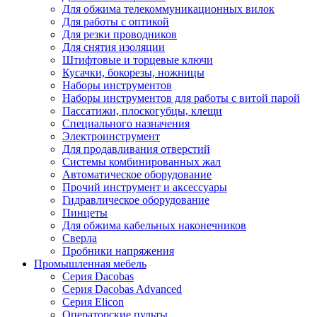
Для обжима телекоммуникационных вилок
Для работы с оптикой
Для резки проводников
Для снятия изоляции
Штифтовые и торцевые ключи
Кусачки, бокорезы, ножницы
Наборы инструментов
Наборы инструментов для работы с витой парой
Пассатижи, плоскогубцы, клещи
Специального назначения
Электроинструмент
Для продавливания отверстий
Системы комбинированных жал
Автоматическое оборудование
Прочий инструмент и аксессуары
Гидравлическое оборудование
Пинцеты
Для обжима кабельных наконечников
Сверла
Пробники напряжения
Промышленная мебель
Серия Dacobas
Серия Dacobas Advanced
Серия Elicon
Операторские пульты