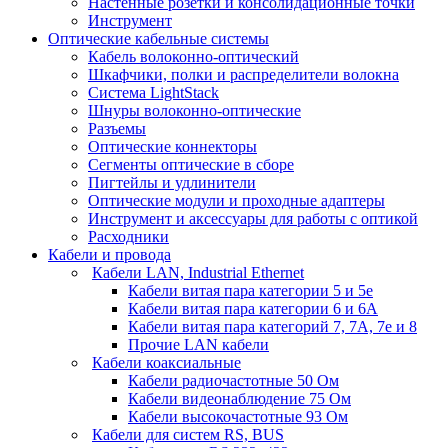
Настенные розетки и консолидационные точки
Инструмент
Оптические кабельные системы
Кабель волоконно-оптический
Шкафчики, полки и распределители волокна
Система LightStack
Шнуры волоконно-оптические
Разъемы
Оптические коннекторы
Сегменты оптические в сборе
Пигтейлы и удлинители
Оптические модули и проходные адаптеры
Инструмент и аксессуары для работы с оптикой
Расходники
Кабели и провода
Кабели LAN, Industrial Ethernet
Кабели витая пара категории 5 и 5е
Кабели витая пара категории 6 и 6A
Кабели витая пара категорий 7, 7А, 7е и 8
Прочие LAN кабели
Кабели коаксиальные
Кабели радиочастотные 50 Ом
Кабели видеонаблюдение 75 Ом
Кабели высокочастотные 93 Ом
Кабели для систем RS, BUS