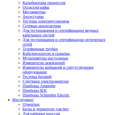
Калибраторы процессов
Осциллографы
Мегомметры
Аксессуары
Тестеры электроустановок
Сетевые анализаторы
Для тестирования и сертификации медных
кабельных систем
Для тестирования и сертификации оптических
сетей
Телефонные трубки
Кабелеискатели и сканеры
Мультиметры настольные
Измерители заземлений
Измерители вибраций и сопутствующее
оборудование
Тестеры батарей
Счетчики электроэнергии
Приборы Amprobe
Приборы IEK
Приборы Schneider Electric
Инструмент
Отвертки
Биты и держатели для бит
Для набивки кроссов