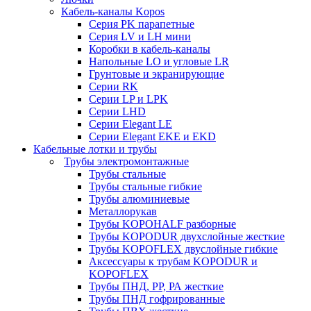
Кабель-каналы Kopos
Серия PK парапетные
Серия LV и LH мини
Коробки в кабель-каналы
Напольные LO и угловые LR
Грунтовые и экранирующие
Серии RK
Серии LP и LPK
Серии LHD
Серии Elegant LE
Серии Elegant EKE и EKD
Кабельные лотки и трубы
Трубы электромонтажные
Трубы стальные
Трубы стальные гибкие
Трубы алюминиевые
Металлорукав
Трубы KOPOHALF разборные
Трубы KOPODUR двухслойные жесткие
Трубы KOPOFLEX двуслойные гибкие
Аксессуары к трубам KOPODUR и
KOPOFLEX
Трубы ПНД, РР, РА жесткие
Трубы ПНД гофрированные