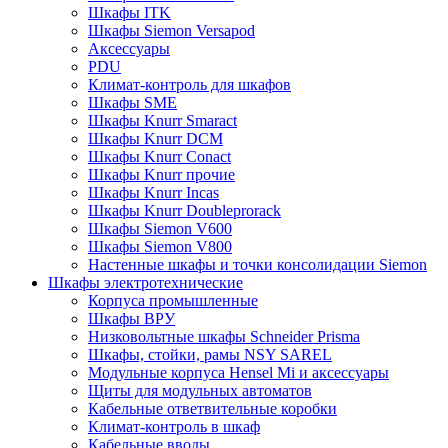
Шкафы ITK
Шкафы Siemon Versapod
Аксессуары
PDU
Климат-контроль для шкафов
Шкафы SME
Шкафы Knurr Smaract
Шкафы Knurr DCM
Шкафы Knurr Conact
Шкафы Knurr прочие
Шкафы Knurr Incas
Шкафы Knurr Doubleprorack
Шкафы Siemon V600
Шкафы Siemon V800
Настенные шкафы и точки консолидации Siemon
Шкафы электротехнические
Корпуса промышленные
Шкафы ВРУ
Низковольтные шкафы Schneider Prisma
Шкафы, стойки, рамы NSY SAREL
Модульные корпуса Hensel Mi и аксессуары
Щиты для модульных автоматов
Кабельные ответвительные коробки
Климат-контроль в шкаф
Кабельные вводы