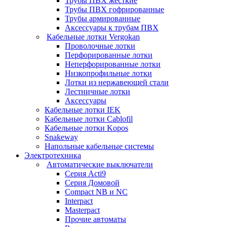
Трубы ПВХ жесткие
Трубы ПВХ гофрированные
Трубы армированные
Аксессуары к трубам ПВХ
Кабельные лотки Vergokan
Проволочные лотки
Перфорированные лотки
Неперфорированные лотки
Низкопрофильные лотки
Лотки из нержавеющей стали
Лестничные лотки
Аксессуары
Кабельные лотки IEK
Кабельные лотки Cablofil
Кабельные лотки Kopos
Snakeway
Напольные кабельные системы
Электротехника
Автоматические выключатели
Серия Acti9
Серия Домовой
Compact NB и NC
Interpact
Masterpact
Прочие автоматы