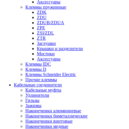
Аксессуары
Клеммы пружинные
ZDK
ZDU
ZDUB/ZDUA
ZPE
ZSI/ZDL
ZTR
Заглушки
Крышки и разделители
Мостики
Аксессуары
Клеммы IDC
Клеммы D
Клеммы Schneider Electric
Прочие клеммы
Кабельные соединители
Кабельные муфты
Удлинители
Гильзы
Зажимы
Наконечники алюминиевые
Наконечники биметаллические
Наконечники винтовые
Наконечники медные