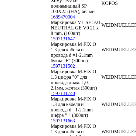
Хомут PA6.6
KOPOS
полиамидный SP
100X2.5 (HA), белый
1689470004
Маркировка VT SF 5/21
WEIDMUELLE
NEUTRAL GE V0 21 x
8 mm, (160шт)
1597131647
Маркировка M-FIX O
1.3 для кабеля и
WEIDMUELLE
провода d =1-2.1mm
буква "F" (300шт)
1597131502
Маркировка M-FIX O
1.3 цифра "0" для
WEIDMUELLE
провода диам. 1,0-
2,1мм, желтая (300шт)
1597131740
Маркировка M-FIX O
1.3 для кабеля и
WEIDMUELLE
провода d =1-2.1mm
цифра "-" (300шт)
1597131663
Маркировка M-FIX O
1.3 для кабеля и
WEIDMUELLE