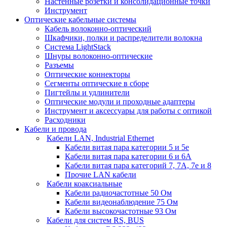
Настенные розетки и консолидационные точки
Инструмент
Оптические кабельные системы
Кабель волоконно-оптический
Шкафчики, полки и распределители волокна
Система LightStack
Шнуры волоконно-оптические
Разъемы
Оптические коннекторы
Сегменты оптические в сборе
Пигтейлы и удлинители
Оптические модули и проходные адаптеры
Инструмент и аксессуары для работы с оптикой
Расходники
Кабели и провода
Кабели LAN, Industrial Ethernet
Кабели витая пара категории 5 и 5е
Кабели витая пара категории 6 и 6A
Кабели витая пара категорий 7, 7А, 7е и 8
Прочие LAN кабели
Кабели коаксиальные
Кабели радиочастотные 50 Ом
Кабели видеонаблюдение 75 Ом
Кабели высокочастотные 93 Ом
Кабели для систем RS, BUS