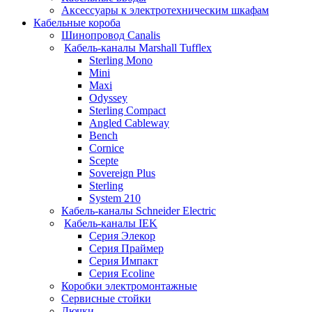
Аксессуары к электротехническим шкафам
Кабельные короба
Шинопровод Canalis
Кабель-каналы Marshall Tufflex
Sterling Mono
Mini
Maxi
Odyssey
Sterling Compact
Angled Cableway
Bench
Cornice
Scepte
Sovereign Plus
Sterling
System 210
Кабель-каналы Schneider Electric
Кабель-каналы IEK
Серия Элекор
Серия Праймер
Серия Импакт
Серия Ecoline
Коробки электромонтажные
Сервисные стойки
Лючки