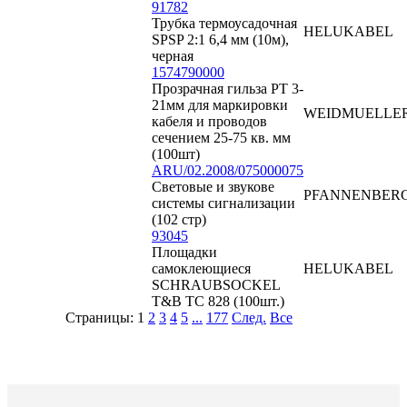
91782
Трубка термоусадочная
HELUKABEL
SPSP 2:1 6,4 мм (10м),
черная
1574790000
Прозрачная гильза PT 3-
21мм для маркировки
WEIDMUELLE
кабеля и проводов
сечением 25-75 кв. мм
(100шт)
ARU/02.2008/075000075
Световые и звукове
PFANNENBER
системы сигнализации
(102 стр)
93045
Площадки
самоклеющиеся
HELUKABEL
SCHRAUBSOCKEL
T&B TC 828 (100шт.)
Страницы:
1
2
3
4
5
...
177
След.
Все