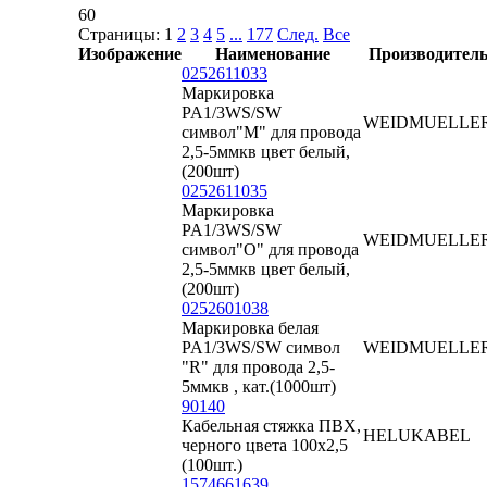
60
Страницы:
1
2
3
4
5
...
177
След.
Все
Изображение
Наименование
Производител
0252611033
Маркировка
PA1/3WS/SW
WEIDMUELLE
символ"M" для провода
2,5-5ммкв цвет белый,
(200шт)
0252611035
Маркировка
PA1/3WS/SW
WEIDMUELLE
символ"O" для провода
2,5-5ммкв цвет белый,
(200шт)
0252601038
Маркировка белая
PA1/3WS/SW символ
WEIDMUELLE
"R" для провода 2,5-
5ммкв , кат.(1000шт)
90140
Кабельная стяжка ПВХ,
HELUKABEL
черного цвета 100х2,5
(100шт.)
1574661639