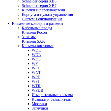
Schneider серия XB6
Schneider серия XB7
Кнопки и переключатели
Корпуса и пульты управления
Системы сигнализации
Клеммные колодки и разъемы
Кабельные вводы
Клеммы Pocon
Зажимы
Клеммы SAK
Клеммы винтовые
WDK
WDL
WDU
WF
WFF
WNT
WPE
WSI
WTR
WPDB
Измерительные клеммы
Крышки и разделители
Мостики
Заглушки