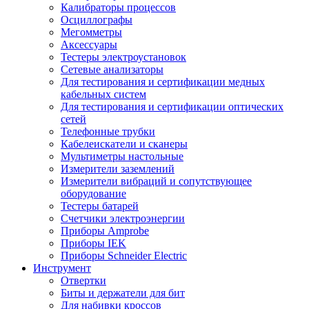
Калибраторы процессов
Осциллографы
Мегомметры
Аксессуары
Тестеры электроустановок
Сетевые анализаторы
Для тестирования и сертификации медных
кабельных систем
Для тестирования и сертификации оптических
сетей
Телефонные трубки
Кабелеискатели и сканеры
Мультиметры настольные
Измерители заземлений
Измерители вибраций и сопутствующее
оборудование
Тестеры батарей
Счетчики электроэнергии
Приборы Amprobe
Приборы IEK
Приборы Schneider Electric
Инструмент
Отвертки
Биты и держатели для бит
Для набивки кроссов