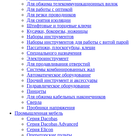
Для обжима телекоммуникационных вилок
Для работы с оптикой
Для резки проводников
Для снятия изоляции
Штифтовые и торцевые ключи
Кусачки, бокорезы, ножницы
Наборы инструментов
Наборы инструментов для работы с витой парой
Пассатижи, плоскогубцы, клещи
Специального назначения
Электроинструмент
Для продавливания отверстий
Системы комбинированных жал
Автоматическое оборудование
Прочий инструмент и аксессуары
Гидравлическое оборудование
Пинцеты
Для обжима кабельных наконечников
Сверла
Пробники напряжения
Промышленная мебель
Серия Dacobas
Серия Dacobas Advanced
Серия Elicon
Операторские пульты