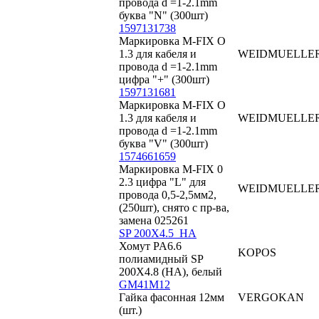
провода d =1-2.1mm
буква "N" (300шт)
1597131738
Маркировка M-FIX O
1.3 для кабеля и
WEIDMUELLE
провода d =1-2.1mm
цифра "+" (300шт)
1597131681
Маркировка M-FIX O
1.3 для кабеля и
WEIDMUELLE
провода d =1-2.1mm
буква "V" (300шт)
1574661659
Маркировка M-FIX 0
2.3 цифра "L" для
WEIDMUELLE
провода 0,5-2,5мм2,
(250шт), снято с пр-ва,
замена 025261
SP 200X4.5_HA
Хомут PA6.6
KOPOS
полиамидный SP
200X4.8 (HA), белый
GM41M12
Гайка фасонная 12мм
VERGOKAN
(шт.)