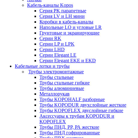
Кабель-каналы Kopos
Серия PK парапетные
Серия LV и LH мини
Коробки в кабель-каналы
Напольные LO и угловые LR
Грунтовые и экранирующие
Серии RK
Серии LP и LPK
Серии LHD
Серии Elegant LE
Серии Elegant EKE и EKD
Кабельные лотки и трубы
Трубы электромонтажные
Трубы стальные
Трубы стальные гибкие
Трубы алюминиевые
Металлорукав
Трубы KOPOHALF разборные
Трубы KOPODUR двухслойные жесткие
Трубы KOPOFLEX двуслойные гибкие
Аксессуары к трубам KOPODUR и
KOPOFLEX
Трубы ПНД, РР, РА жесткие
Трубы ПНД гофрированные