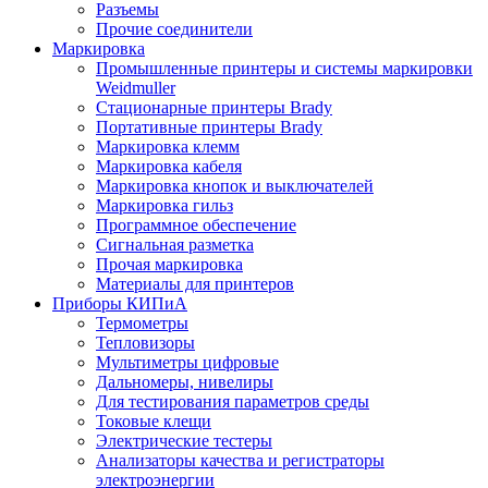
Разъемы
Прочие соединители
Маркировка
Промышленные принтеры и системы маркировки
Weidmuller
Стационарные принтеры Brady
Портативные принтеры Brady
Маркировка клемм
Маркировка кабеля
Маркировка кнопок и выключателей
Маркировка гильз
Программное обеспечение
Сигнальная разметка
Прочая маркировка
Материалы для принтеров
Приборы КИПиА
Термометры
Тепловизоры
Мультиметры цифровые
Дальномеры, нивелиры
Для тестирования параметров среды
Токовые клещи
Электрические тестеры
Анализаторы качества и регистраторы
электроэнергии