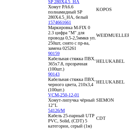
SP 280X4.5_HA
Хомут PA6.6
KOPOS
полиамидный SP
280X4.5_HA, белый
1574661661
Маркировка M-FIX 0
2.3 цифра "M" для
WEIDMUELLE
провода 0,5-2,5ммкв уп.
250шт, снято с пр-ва,
замена 025261
90159
Кабельная стяжка ПВХ,
HELUKABEL
365х7.8, прозрачная
(100шт.)
90143
Кабельная стяжка ПВХ,
HELUKABEL
черного цвета, 210х3,4
(100шт.)
VCM-250-12-01
Хомут-липучка чёрный
SIEMON
12"L
54126/М
Кабель 25-парный UTP
CDT
PVC, Solid, (CDT) 5
категории, серый (1м)