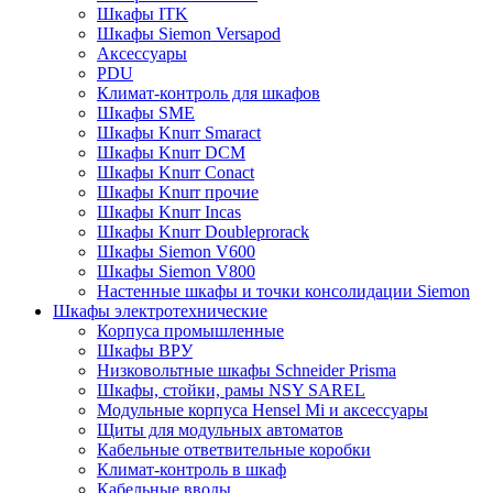
Шкафы ITK
Шкафы Siemon Versapod
Аксессуары
PDU
Климат-контроль для шкафов
Шкафы SME
Шкафы Knurr Smaract
Шкафы Knurr DCM
Шкафы Knurr Conact
Шкафы Knurr прочие
Шкафы Knurr Incas
Шкафы Knurr Doubleprorack
Шкафы Siemon V600
Шкафы Siemon V800
Настенные шкафы и точки консолидации Siemon
Шкафы электротехнические
Корпуса промышленные
Шкафы ВРУ
Низковольтные шкафы Schneider Prisma
Шкафы, стойки, рамы NSY SAREL
Модульные корпуса Hensel Mi и аксессуары
Щиты для модульных автоматов
Кабельные ответвительные коробки
Климат-контроль в шкаф
Кабельные вводы