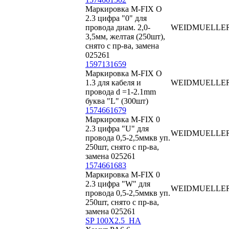
Маркировка M-FIX O
2.3 цифра "0" для
провода диам. 2,0-
WEIDMUELLE
3,5мм, желтая (250шт),
снято с пр-ва, замена
025261
1597131659
Маркировка M-FIX O
1.3 для кабеля и
WEIDMUELLE
провода d =1-2.1mm
буква "L" (300шт)
1574661679
Маркировка M-FIX 0
2.3 цифра "U" для
WEIDMUELLE
провода 0,5-2,5ммкв уп.
250шт, снято с пр-ва,
замена 025261
1574661683
Маркировка M-FIX 0
2.3 цифра "W" для
WEIDMUELLE
провода 0,5-2,5ммкв уп.
250шт, снято с пр-ва,
замена 025261
SP 100X2.5_HA