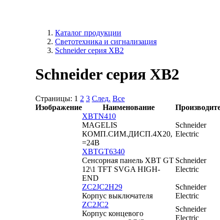
Каталог продукции
Светотехника и сигнализация
Schneider серия XB2
Schneider серия XB2
Страницы:
1
2
3
След.
Все
Изображение
Наименование
Производит
XBTN410
MAGELIS
Schneider
КОМП.СИМ.ДИСП.4X20,
Electric
=24В
XBTGT6340
Сенсорная панель XBT GT
Schneider
12\1 TFT SVGA HIGH-
Electric
END
ZC2JC2H29
Schneider
Корпус выключателя
Electric
ZC2JC2
Schneider
Корпус концевого
Electric