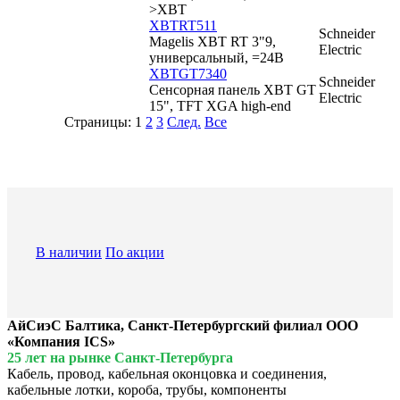
>XBT
XBTRT511
Schneider
Magelis XBT RT 3"9,
Electric
универсальный, =24В
XBTGT7340
Schneider
Сенсорная панель XBT GT
Electric
15", TFT XGA high-end
Страницы:
1
2
3
След.
Все
В наличии
По акции
АйСиэС Балтика, Санкт-Петербургский филиал ООО
«Компания ICS»
25 лет на рынке Санкт-Петербурга
Кабель, провод, кабельная оконцовка и соединения,
кабельные лотки, короба, трубы, компоненты