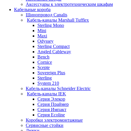
Аксессуары к электротехническим шкафам
Кабельные короба
Шинопровод Canalis
Кабель-каналы Marshall Tufflex
Sterling Mono
Mini
Maxi
Odyssey
Sterling Compact
Angled Cableway
Bench
Cornice
Scepte
Sovereign Plus
Sterling
System 210
Кабель-каналы Schneider Electric
Кабель-каналы IEK
Серия Элекор
Серия Праймер
Серия Импакт
Серия Ecoline
Коробки электромонтажные
Сервисные стойки
Лючки