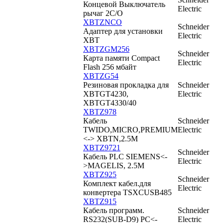
Концевой Выключатель
Electric
рычаг 2C/O
XBTZNCO
Schneider
Адаптер для установки
Electric
XBT
XBTZGM256
Schneider
Карта памяти Compact
Electric
Flash 256 мбайт
XBTZG54
Резиновая прокладка для
Schneider
XBTGT4230,
Electric
XBTGT4330/40
XBTZ978
Кабель
Schneider
TWIDO,MICRO,PREMIUM
Electric
<-> XBTN,2.5M
XBTZ9721
Schneider
Кабель PLC SIEMENS<-
Electric
>MAGELIS, 2.5М
XBTZ925
Schneider
Комплект кабел.для
Electric
конвертера TSXCUSB485
XBTZ915
Кабель программ.
Schneider
RS232(SUB-D9) PC<-
Electric