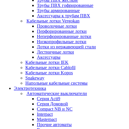
Трубы ПВХ жесткие
Трубы ПВХ гофрированные
Трубы армированные
Аксессуары к трубам ПВХ
Кабельные лотки Vergokan
Проволочные лотки
Перфорированные лотки
Неперфорированные лотки
Низкопрофильные лотки
Лотки из нержавеющей стали
Лестничные лотки
Аксессуары
Кабельные лотки IEK
Кабельные лотки Cablofil
Кабельные лотки Kopos
Snakeway
Напольные кабельные системы
Электротехника
Автоматические выключатели
Серия Acti9
Серия Домовой
Compact NB и NC
Interpact
Masterpact
Прочие автоматы