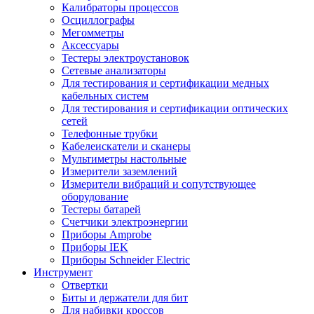
Калибраторы процессов
Осциллографы
Мегомметры
Аксессуары
Тестеры электроустановок
Сетевые анализаторы
Для тестирования и сертификации медных
кабельных систем
Для тестирования и сертификации оптических
сетей
Телефонные трубки
Кабелеискатели и сканеры
Мультиметры настольные
Измерители заземлений
Измерители вибраций и сопутствующее
оборудование
Тестеры батарей
Счетчики электроэнергии
Приборы Amprobe
Приборы IEK
Приборы Schneider Electric
Инструмент
Отвертки
Биты и держатели для бит
Для набивки кроссов