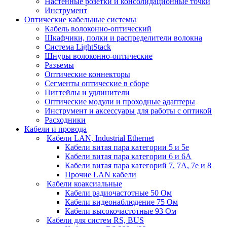
Настенные розетки и консолидационные точки
Инструмент
Оптические кабельные системы
Кабель волоконно-оптический
Шкафчики, полки и распределители волокна
Система LightStack
Шнуры волоконно-оптические
Разъемы
Оптические коннекторы
Сегменты оптические в сборе
Пигтейлы и удлинители
Оптические модули и проходные адаптеры
Инструмент и аксессуары для работы с оптикой
Расходники
Кабели и провода
Кабели LAN, Industrial Ethernet
Кабели витая пара категории 5 и 5е
Кабели витая пара категории 6 и 6A
Кабели витая пара категорий 7, 7А, 7е и 8
Прочие LAN кабели
Кабели коаксиальные
Кабели радиочастотные 50 Ом
Кабели видеонаблюдение 75 Ом
Кабели высокочастотные 93 Ом
Кабели для систем RS, BUS