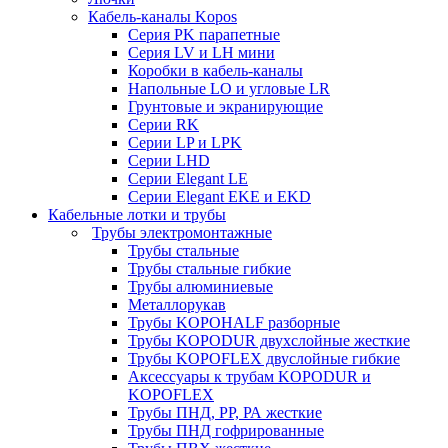
Кабель-каналы Kopos
Серия PK парапетные
Серия LV и LH мини
Коробки в кабель-каналы
Напольные LO и угловые LR
Грунтовые и экранирующие
Серии RK
Серии LP и LPK
Серии LHD
Серии Elegant LE
Серии Elegant EKE и EKD
Кабельные лотки и трубы
Трубы электромонтажные
Трубы стальные
Трубы стальные гибкие
Трубы алюминиевые
Металлорукав
Трубы KOPOHALF разборные
Трубы KOPODUR двухслойные жесткие
Трубы KOPOFLEX двуслойные гибкие
Аксессуары к трубам KOPODUR и
KOPOFLEX
Трубы ПНД, РР, РА жесткие
Трубы ПНД гофрированные