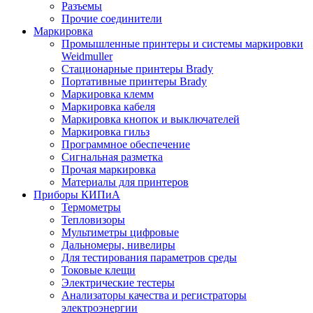
Разъемы
Прочие соединители
Маркировка
Промышленные принтеры и системы маркировки
Weidmuller
Стационарные принтеры Brady
Портативные принтеры Brady
Маркировка клемм
Маркировка кабеля
Маркировка кнопок и выключателей
Маркировка гильз
Программное обеспечение
Сигнальная разметка
Прочая маркировка
Материалы для принтеров
Приборы КИПиА
Термометры
Тепловизоры
Мультиметры цифровые
Дальномеры, нивелиры
Для тестирования параметров среды
Токовые клещи
Электрические тестеры
Анализаторы качества и регистраторы
электроэнергии