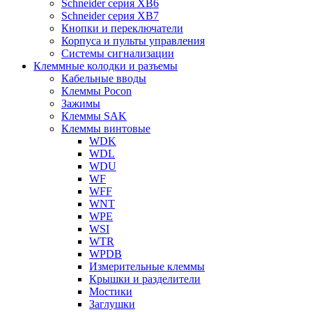
Schneider серия XB6
Schneider серия XB7
Кнопки и переключатели
Корпуса и пульты управления
Системы сигнализации
Клеммные колодки и разъемы
Кабельные вводы
Клеммы Pocon
Зажимы
Клеммы SAK
Клеммы винтовые
WDK
WDL
WDU
WF
WFF
WNT
WPE
WSI
WTR
WPDB
Измерительные клеммы
Крышки и разделители
Мостики
Заглушки