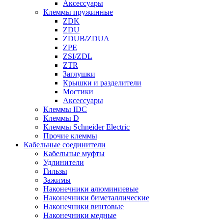
Аксессуары
Клеммы пружинные
ZDK
ZDU
ZDUB/ZDUA
ZPE
ZSI/ZDL
ZTR
Заглушки
Крышки и разделители
Мостики
Аксессуары
Клеммы IDC
Клеммы D
Клеммы Schneider Electric
Прочие клеммы
Кабельные соединители
Кабельные муфты
Удлинители
Гильзы
Зажимы
Наконечники алюминиевые
Наконечники биметаллические
Наконечники винтовые
Наконечники медные