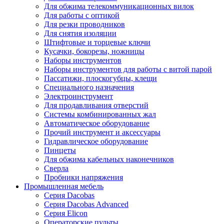
Для обжима телекоммуникационных вилок
Для работы с оптикой
Для резки проводников
Для снятия изоляции
Штифтовые и торцевые ключи
Кусачки, бокорезы, ножницы
Наборы инструментов
Наборы инструментов для работы с витой парой
Пассатижи, плоскогубцы, клещи
Специального назначения
Электроинструмент
Для продавливания отверстий
Системы комбинированных жал
Автоматическое оборудование
Прочий инструмент и аксессуары
Гидравлическое оборудование
Пинцеты
Для обжима кабельных наконечников
Сверла
Пробники напряжения
Промышленная мебель
Серия Dacobas
Серия Dacobas Advanced
Серия Elicon
Операторские пульты