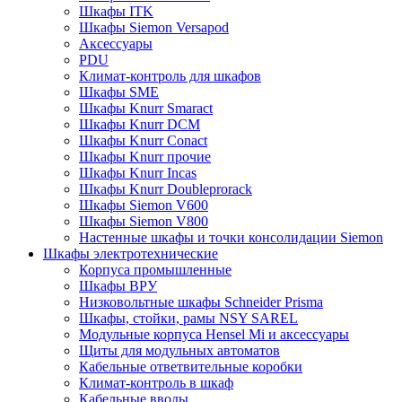
Шкафы ITK
Шкафы Siemon Versapod
Аксессуары
PDU
Климат-контроль для шкафов
Шкафы SME
Шкафы Knurr Smaract
Шкафы Knurr DCM
Шкафы Knurr Conact
Шкафы Knurr прочие
Шкафы Knurr Incas
Шкафы Knurr Doubleprorack
Шкафы Siemon V600
Шкафы Siemon V800
Настенные шкафы и точки консолидации Siemon
Шкафы электротехнические
Корпуса промышленные
Шкафы ВРУ
Низковольтные шкафы Schneider Prisma
Шкафы, стойки, рамы NSY SAREL
Модульные корпуса Hensel Mi и аксессуары
Щиты для модульных автоматов
Кабельные ответвительные коробки
Климат-контроль в шкаф
Кабельные вводы