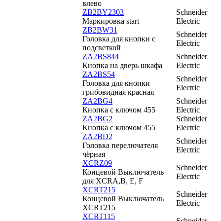
влево
ZB2BY2303
Schneider
Маркировка start
Electric
ZB2BW31
Schneider
Головка для кнопки с
Electric
подсветкой
ZA2BS844
Schneider
Кнопка на дверь шкафа
Electric
ZA2BS54
Schneider
Головка для кнопки
Electric
грибовидная красная
ZA2BG4
Schneider
Кнопка с ключом 455
Electric
ZA2BG2
Schneider
Кнопка с ключом 455
Electric
ZA2BD2
Schneider
Головка перелючателя
Electric
чёрная
XCRZ09
Schneider
Концевой Выключатель
Electric
для XCRA,B, E, F
XCRT215
Schneider
Концевой Выключатель
Electric
XCRT215
XCRT115
Schneider