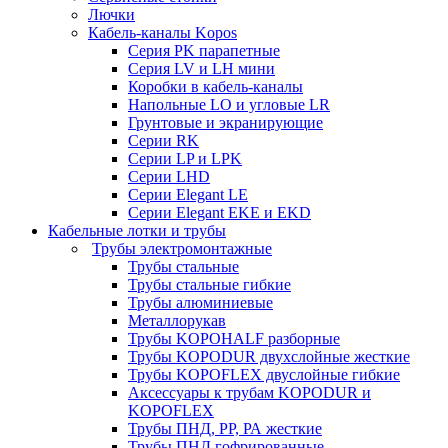
Лючки
Кабель-каналы Kopos
Серия PK парапетные
Серия LV и LH мини
Коробки в кабель-каналы
Напольные LO и угловые LR
Грунтовые и экранирующие
Серии RK
Серии LP и LPK
Серии LHD
Серии Elegant LE
Серии Elegant EKE и EKD
Кабельные лотки и трубы
Трубы электромонтажные
Трубы стальные
Трубы стальные гибкие
Трубы алюминиевые
Металлорукав
Трубы KOPOHALF разборные
Трубы KOPODUR двухслойные жесткие
Трубы KOPOFLEX двуслойные гибкие
Аксессуары к трубам KOPODUR и
KOPOFLEX
Трубы ПНД, РР, РА жесткие
Трубы ПНД гофрированные