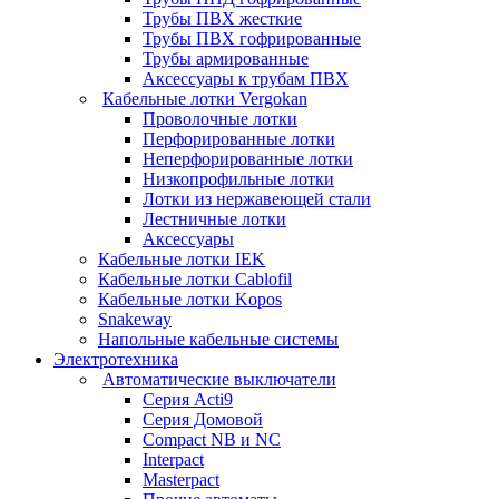
Трубы ПВХ жесткие
Трубы ПВХ гофрированные
Трубы армированные
Аксессуары к трубам ПВХ
Кабельные лотки Vergokan
Проволочные лотки
Перфорированные лотки
Неперфорированные лотки
Низкопрофильные лотки
Лотки из нержавеющей стали
Лестничные лотки
Аксессуары
Кабельные лотки IEK
Кабельные лотки Cablofil
Кабельные лотки Kopos
Snakeway
Напольные кабельные системы
Электротехника
Автоматические выключатели
Серия Acti9
Серия Домовой
Compact NB и NC
Interpact
Masterpact