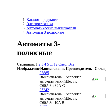
Каталог продукции
Электротехника
Автоматические выключатели
Автоматы 3-полюсные
Автоматы 3-
полюсные
Страницы:
1
2
3
4
5
...
12
След.
Все
Изображение
Наименование
Производитель
Склад
23885
Выключатель
Schneider
А
автоматический
Electric
C60А 3п 32А C
25242
Выключатель
Schneider
А
автоматический
Electric
C60A 3п 10A B