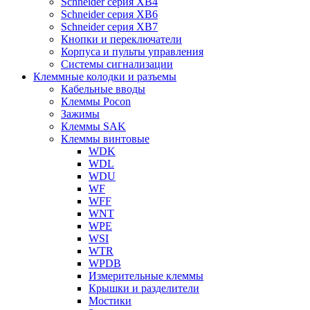
Schneider серия XB4
Schneider серия XB6
Schneider серия XB7
Кнопки и переключатели
Корпуса и пульты управления
Системы сигнализации
Клеммные колодки и разъемы
Кабельные вводы
Клеммы Pocon
Зажимы
Клеммы SAK
Клеммы винтовые
WDK
WDL
WDU
WF
WFF
WNT
WPE
WSI
WTR
WPDB
Измерительные клеммы
Крышки и разделители
Мостики