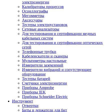
электроэнергии
Калибраторы процессов
Осциллографы
Мегомметры
Аксессуары
Тестеры электроустановок
Сетевые анализаторы
Для тестирования и сертификации медных
кабельных систем
Для тестирования и сертификации оптических
сетей
Телефонные трубки
Кабелеискатели и сканеры
Мультиметры настольные
Измерители заземлений
Измерители вибраций и сопутствующее
оборудование
Тестеры батарей
Счетчики электроэнергии
Приборы Amprobe
Приборы IEK
Приборы Schneider Electric
Инструмент
Отвертки
Биты и держатели для бит