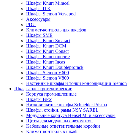
Шкафы Knurr Miracel
Шкафы ITK
Шкафы Siemon Versapod
Аксессуары
PDU
Климат-контроль для шкафов
Шкафы SME
Шкафы Knurr Smaract
Шкафы Knurr DCM
Шкафы Knurr Conact
Шкафы Knurr прочие
Шкафы Knurr Incas
Шкафы Knurr Doubleprorack
Шкафы Siemon V600
Шкафы Siemon V800
Настенные шкафы и точки консолидации Siemon
Шкафы электротехнические
Корпуса промышленные
Шкафы ВРУ
Низковольтные шкафы Schneider Prisma
Шкафы, стойки, рамы NSY SAREL
Модульные корпуса Hensel Mi и аксессуары
Щиты для модульных автоматов
Кабельные ответвительные коробки
Климат-контроль в шкаф