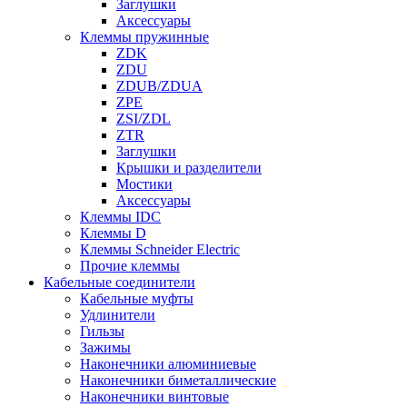
Заглушки
Аксессуары
Клеммы пружинные
ZDK
ZDU
ZDUB/ZDUA
ZPE
ZSI/ZDL
ZTR
Заглушки
Крышки и разделители
Мостики
Аксессуары
Клеммы IDC
Клеммы D
Клеммы Schneider Electric
Прочие клеммы
Кабельные соединители
Кабельные муфты
Удлинители
Гильзы
Зажимы
Наконечники алюминиевые
Наконечники биметаллические
Наконечники винтовые