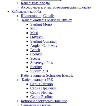
Кабельные вводы
Аксессуары к электротехническим шкафам
Кабельные короба
Шинопровод Canalis
Кабель-каналы Marshall Tufflex
Sterling Mono
Mini
Maxi
Odyssey
Sterling Compact
Angled Cableway
Bench
Cornice
Scepte
Sovereign Plus
Sterling
System 210
Кабель-каналы Schneider Electric
Кабель-каналы IEK
Серия Элекор
Серия Праймер
Серия Импакт
Серия Ecoline
Коробки электромонтажные
Сервисные стойки