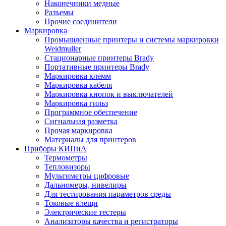
Наконечники медные
Разъемы
Прочие соединители
Маркировка
Промышленные принтеры и системы маркировки
Weidmuller
Стационарные принтеры Brady
Портативные принтеры Brady
Маркировка клемм
Маркировка кабеля
Маркировка кнопок и выключателей
Маркировка гильз
Программное обеспечение
Сигнальная разметка
Прочая маркировка
Материалы для принтеров
Приборы КИПиА
Термометры
Тепловизоры
Мультиметры цифровые
Дальномеры, нивелиры
Для тестирования параметров среды
Токовые клещи
Электрические тестеры
Анализаторы качества и регистраторы