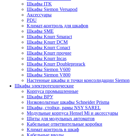
Шкафы ITK
Шкафы Siemon Versapod
Аксессуары
PDU
Климат-контроль для шкафов
Шкафы SME
Шкафы Knurr Smaract
Шкафы Knurr DCM
Шкафы Knurr Conact
Шкафы Knurr прочие
Шкафы Knurr Incas
Шкафы Knurr Doubleprorack
Шкафы Siemon V600
Шкафы Siemon V800
Настенные шкафы и точки консолидации Siemon
Шкафы электротехнические
Корпуса промышленные
Шкафы ВРУ
Низковольтные шкафы Schneider Prisma
Шкафы, стойки, рамы NSY SAREL
Модульные корпуса Hensel Mi и аксессуары
Щиты для модульных автоматов
Кабельные ответвительные коробки
Климат-контроль в шкаф
Кабельные вводы