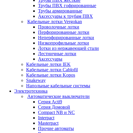
Трубы ПВХ жесткие
Трубы ПВХ гофрированные
Трубы армированные
Аксессуары к трубам ПВХ
Кабельные лотки Vergokan
Проволочные лотки
Перфорированные лотки
Неперфорированные лотки
Низкопрофильные лотки
Лотки из нержавеющей стали
Лестничные лотки
Аксессуары
Кабельные лотки IEK
Кабельные лотки Cablofil
Кабельные лотки Kopos
Snakeway
Напольные кабельные системы
Электротехника
Автоматические выключатели
Серия Acti9
Серия Домовой
Compact NB и NC
Interpact
Masterpact
Прочие автоматы