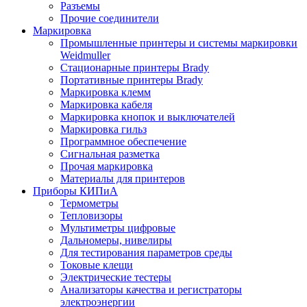
Разъемы
Прочие соединители
Маркировка
Промышленные принтеры и системы маркировки
Weidmuller
Стационарные принтеры Brady
Портативные принтеры Brady
Маркировка клемм
Маркировка кабеля
Маркировка кнопок и выключателей
Маркировка гильз
Программное обеспечение
Сигнальная разметка
Прочая маркировка
Материалы для принтеров
Приборы КИПиА
Термометры
Тепловизоры
Мультиметры цифровые
Дальномеры, нивелиры
Для тестирования параметров среды
Токовые клещи
Электрические тестеры
Анализаторы качества и регистраторы
электроэнергии