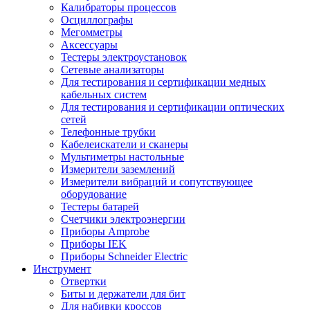
Калибраторы процессов
Осциллографы
Мегомметры
Аксессуары
Тестеры электроустановок
Сетевые анализаторы
Для тестирования и сертификации медных
кабельных систем
Для тестирования и сертификации оптических
сетей
Телефонные трубки
Кабелеискатели и сканеры
Мультиметры настольные
Измерители заземлений
Измерители вибраций и сопутствующее
оборудование
Тестеры батарей
Счетчики электроэнергии
Приборы Amprobe
Приборы IEK
Приборы Schneider Electric
Инструмент
Отвертки
Биты и держатели для бит
Для набивки кроссов