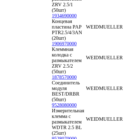
ZRV 2.5/1
(50шт)
1934690000
Концевая
пластина PAP
WEIDMUELLER
PTR2.5/4/3AN
(20шт)
1906970000
Клеммная
колодка с
WEIDMUELLER
размыкателем
ZRV 2.5/2
(50шт)
1878570000
Соединитель
модуля
WEIDMUELLER
BEST/DRBR
(50шт)
9528080000
Измерительная
клемма с
WEIDMUELLER
размыкателем
WDTR 2.5 BL
(25шт)
9528070000