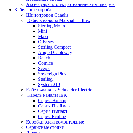
Аксессуары к электротехническим шкафам
Кабельные короба
Шинопровод Canalis
Кабель-каналы Marshall Tufflex
Sterling Mono
Mini
Maxi
Odyssey
Sterling Compact
Angled Cableway
Bench
Cornice
Scepte
Sovereign Plus
Sterling
System 210
Кабель-каналы Schneider Electric
Кабель-каналы IEK
Серия Элекор
Серия Праймер
Серия Импакт
Серия Ecoline
Коробки электромонтажные
Сервисные стойки
Лючки