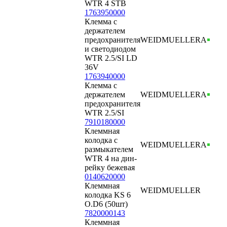
WTR 4 STB
1763950000
Клемма с
держателем
предохранителя
WEIDMUELLER
А
и светодиодом
WTR 2.5/SI LD
36V
1763940000
Клемма с
держателем
WEIDMUELLER
А
предохранителя
WTR 2.5/SI
7910180000
Клеммная
колодка с
WEIDMUELLER
А
размыкателем
WTR 4 на дин-
рейку бежевая
0140620000
Клеммная
WEIDMUELLER
колодка KS 6
O.D6 (50шт)
7820000143
Клеммная