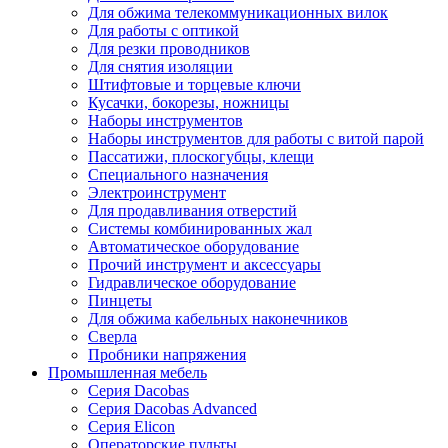
Для обжима телекоммуникационных вилок
Для работы с оптикой
Для резки проводников
Для снятия изоляции
Штифтовые и торцевые ключи
Кусачки, бокорезы, ножницы
Наборы инструментов
Наборы инструментов для работы с витой парой
Пассатижи, плоскогубцы, клещи
Специального назначения
Электроинструмент
Для продавливания отверстий
Системы комбинированных жал
Автоматическое оборудование
Прочий инструмент и аксессуары
Гидравлическое оборудование
Пинцеты
Для обжима кабельных наконечников
Сверла
Пробники напряжения
Промышленная мебель
Серия Dacobas
Серия Dacobas Advanced
Серия Elicon
Операторские пульты