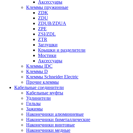
Аксессуары
Клеммы пружинные
ZDK
ZDU
ZDUB/ZDUA
ZPE
ZSI/ZDL
ZTR
Заглушки
Крышки и разделители
Мостики
Аксессуары
Клеммы IDC
Клеммы D
Клеммы Schneider Electric
Прочие клеммы
Кабельные соединители
Кабельные муфты
Удлинители
Гильзы
Зажимы
Наконечники алюминиевые
Наконечники биметаллические
Наконечники винтовые
Наконечники медные