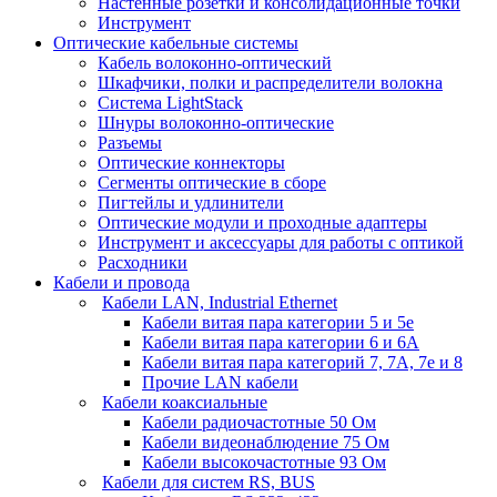
Настенные розетки и консолидационные точки
Инструмент
Оптические кабельные системы
Кабель волоконно-оптический
Шкафчики, полки и распределители волокна
Система LightStack
Шнуры волоконно-оптические
Разъемы
Оптические коннекторы
Сегменты оптические в сборе
Пигтейлы и удлинители
Оптические модули и проходные адаптеры
Инструмент и аксессуары для работы с оптикой
Расходники
Кабели и провода
Кабели LAN, Industrial Ethernet
Кабели витая пара категории 5 и 5е
Кабели витая пара категории 6 и 6A
Кабели витая пара категорий 7, 7А, 7е и 8
Прочие LAN кабели
Кабели коаксиальные
Кабели радиочастотные 50 Ом
Кабели видеонаблюдение 75 Ом
Кабели высокочастотные 93 Ом
Кабели для систем RS, BUS