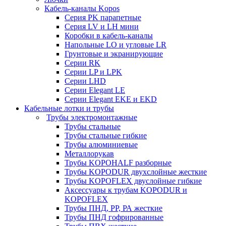
Кабель-каналы Kopos
Серия PK парапетные
Серия LV и LH мини
Коробки в кабель-каналы
Напольные LO и угловые LR
Грунтовые и экранирующие
Серии RK
Серии LP и LPK
Серии LHD
Серии Elegant LE
Серии Elegant EKE и EKD
Кабельные лотки и трубы
Трубы электромонтажные
Трубы стальные
Трубы стальные гибкие
Трубы алюминиевые
Металлорукав
Трубы KOPOHALF разборные
Трубы KOPODUR двухслойные жесткие
Трубы KOPOFLEX двуслойные гибкие
Аксессуары к трубам KOPODUR и
KOPOFLEX
Трубы ПНД, РР, РА жесткие
Трубы ПНД гофрированные