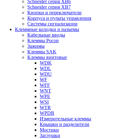
Schneider серия XB6
Schneider серия XB7
Кнопки и переключатели
Корпуса и пульты управления
Системы сигнализации
Клеммные колодки и разъемы
Кабельные вводы
Клеммы Pocon
Зажимы
Клеммы SAK
Клеммы винтовые
WDK
WDL
WDU
WF
WFF
WNT
WPE
WSI
WTR
WPDB
Измерительные клеммы
Крышки и разделители
Мостики
Заглушки