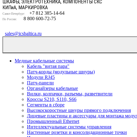
ШКАФЫ, ЭЛЕКТРОТЕХНИКА, КОМПОНЕНТЫ СКС
КИП
и
А, МАРКИРОВКА
+7 812 385-14-64
Санкт-Петербург:
8 800 600-72-75
По России:
sales@icsbaltica.ru
Медные кабельные системы
Кабель "витая пара"
Патч-корды (модульные шнуры)
Модули RJ45
Патч-панели
Органайзеры кабельные
Вилки, колпачки, разъемы, разветвители
Кроссы S210, S110, S66
Сегменты в сборе
Высокоскоростные шнуры прямого подключения
Лицевые пластины и аксессуары для монтажа моду
Промышленный Ethernet
Интеллектуальные системы управления
Настенные розетки и консолидационные точки