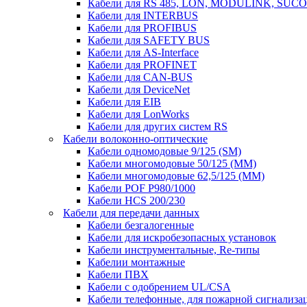
Кабели для RS 485, LON, MODULINK, SUCO
Кабели для INTERBUS
Кабели для PROFIBUS
Кабели для SAFETY BUS
Кабели для AS-Interface
Кабели для PROFINET
Кабели для CAN-BUS
Кабели для DeviceNet
Кабели для EIB
Кабели для LonWorks
Кабели для других систем RS
Кабели волоконно-оптические
Кабели одномодовые 9/125 (SM)
Кабели многомодовые 50/125 (ММ)
Кабели многомодовые 62,5/125 (ММ)
Кабели POF P980/1000
Кабели HCS 200/230
Кабели для передачи данных
Кабели безгалогенные
Кабели для искробезопасных установок
Кабели инструментальные, Re-типы
Кабелии монтажные
Кабели ПВХ
Кабели с одобрением UL/CSA
Кабели телефонные, для пожарной сигнализа