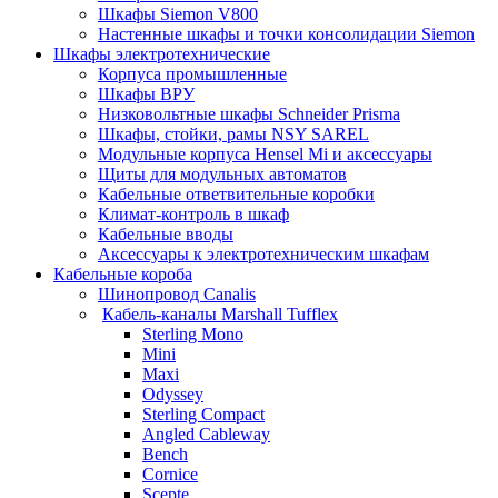
Шкафы Siemon V800
Настенные шкафы и точки консолидации Siemon
Шкафы электротехнические
Корпуса промышленные
Шкафы ВРУ
Низковольтные шкафы Schneider Prisma
Шкафы, стойки, рамы NSY SAREL
Модульные корпуса Hensel Mi и аксессуары
Щиты для модульных автоматов
Кабельные ответвительные коробки
Климат-контроль в шкаф
Кабельные вводы
Аксессуары к электротехническим шкафам
Кабельные короба
Шинопровод Canalis
Кабель-каналы Marshall Tufflex
Sterling Mono
Mini
Maxi
Odyssey
Sterling Compact
Angled Cableway
Bench
Cornice
Scepte