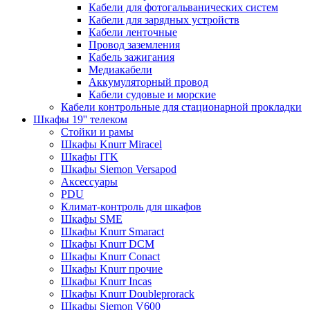
Кабели для фотогальванических систем
Кабели для зарядных устройств
Кабели ленточные
Провод заземления
Кабель зажигания
Медиакабели
Аккумуляторный провод
Кабели судовые и морские
Кабели контрольные для стационарной прокладки
Шкафы 19'' телеком
Стойки и рамы
Шкафы Knurr Miracel
Шкафы ITK
Шкафы Siemon Versapod
Аксессуары
PDU
Климат-контроль для шкафов
Шкафы SME
Шкафы Knurr Smaract
Шкафы Knurr DCM
Шкафы Knurr Conact
Шкафы Knurr прочие
Шкафы Knurr Incas
Шкафы Knurr Doubleprorack
Шкафы Siemon V600