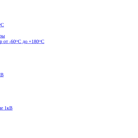
ᴼС
ары
р от -60ᴼC до +180ᴼС
кВ
ше 1кВ