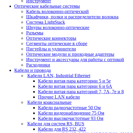
Инструмент
Оптические кабельные системы
Кабель волоконно-оптический
Шкафчики, полки и распределители волокна
Система LightStack
Шнуры волоконно-оптические
Разъемы
Оптические коннекторы
Сегменты оптические в сборе
Пигтейлы и удлинители
Оптические модули и проходные адаптеры
Инструмент и аксессуары для работы с оптикой
Расходники
Кабели и провода
Кабели LAN, Industrial Ethernet
Кабели витая пара категории 5 и 5е
Кабели витая пара категории 6 и 6A
Кабели витая пара категорий 7, 7А, 7е и 8
Прочие LAN кабели
Кабели коаксиальные
Кабели радиочастотные 50 Ом
Кабели видеонаблюдение 75 Ом
Кабели высокочастотные 93 Ом
Кабели для систем RS, BUS
Кабели для RS 232, 422