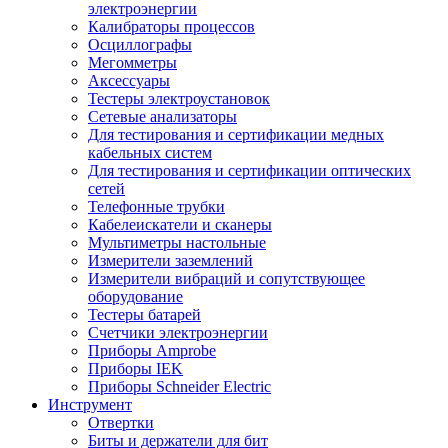
электроэнергии
Калибраторы процессов
Осциллографы
Мегомметры
Аксессуары
Тестеры электроустановок
Сетевые анализаторы
Для тестирования и сертификации медных
кабельных систем
Для тестирования и сертификации оптических
сетей
Телефонные трубки
Кабелеискатели и сканеры
Мультиметры настольные
Измерители заземлений
Измерители вибраций и сопутствующее
оборудование
Тестеры батарей
Счетчики электроэнергии
Приборы Amprobe
Приборы IEK
Приборы Schneider Electric
Инструмент
Отвертки
Биты и держатели для бит