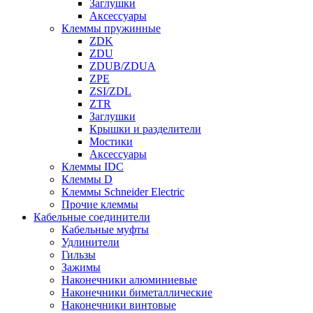
Заглушки
Аксессуары
Клеммы пружинные
ZDK
ZDU
ZDUB/ZDUA
ZPE
ZSI/ZDL
ZTR
Заглушки
Крышки и разделители
Мостики
Аксессуары
Клеммы IDC
Клеммы D
Клеммы Schneider Electric
Прочие клеммы
Кабельные соединители
Кабельные муфты
Удлинители
Гильзы
Зажимы
Наконечники алюминиевые
Наконечники биметаллические
Наконечники винтовые