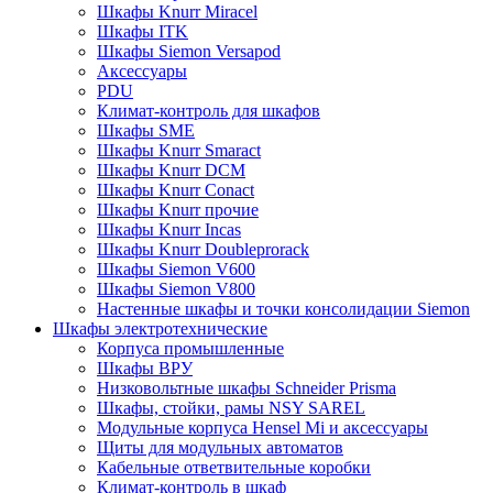
Шкафы Knurr Miracel
Шкафы ITK
Шкафы Siemon Versapod
Аксессуары
PDU
Климат-контроль для шкафов
Шкафы SME
Шкафы Knurr Smaract
Шкафы Knurr DCM
Шкафы Knurr Conact
Шкафы Knurr прочие
Шкафы Knurr Incas
Шкафы Knurr Doubleprorack
Шкафы Siemon V600
Шкафы Siemon V800
Настенные шкафы и точки консолидации Siemon
Шкафы электротехнические
Корпуса промышленные
Шкафы ВРУ
Низковольтные шкафы Schneider Prisma
Шкафы, стойки, рамы NSY SAREL
Модульные корпуса Hensel Mi и аксессуары
Щиты для модульных автоматов
Кабельные ответвительные коробки
Климат-контроль в шкаф