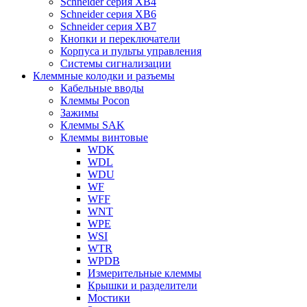
Schneider серия XB4
Schneider серия XB6
Schneider серия XB7
Кнопки и переключатели
Корпуса и пульты управления
Системы сигнализации
Клеммные колодки и разъемы
Кабельные вводы
Клеммы Pocon
Зажимы
Клеммы SAK
Клеммы винтовые
WDK
WDL
WDU
WF
WFF
WNT
WPE
WSI
WTR
WPDB
Измерительные клеммы
Крышки и разделители
Мостики