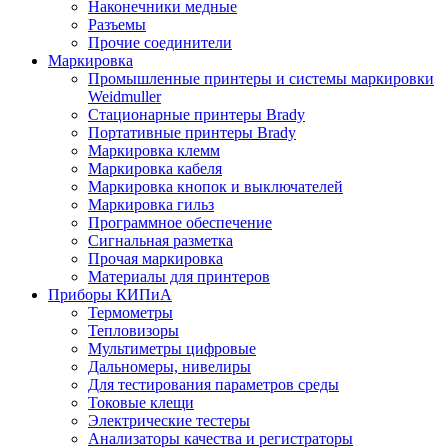
Наконечники медные
Разъемы
Прочие соединители
Маркировка
Промышленные принтеры и системы маркировки
Weidmuller
Стационарные принтеры Brady
Портативные принтеры Brady
Маркировка клемм
Маркировка кабеля
Маркировка кнопок и выключателей
Маркировка гильз
Программное обеспечение
Сигнальная разметка
Прочая маркировка
Материалы для принтеров
Приборы КИПиА
Термометры
Тепловизоры
Мультиметры цифровые
Дальномеры, нивелиры
Для тестирования параметров среды
Токовые клещи
Электрические тестеры
Анализаторы качества и регистраторы