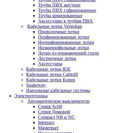
Трубы ПВХ жесткие
Трубы ПВХ гофрированные
Трубы армированные
Аксессуары к трубам ПВХ
Кабельные лотки Vergokan
Проволочные лотки
Перфорированные лотки
Неперфорированные лотки
Низкопрофильные лотки
Лотки из нержавеющей стали
Лестничные лотки
Аксессуары
Кабельные лотки IEK
Кабельные лотки Cablofil
Кабельные лотки Kopos
Snakeway
Напольные кабельные системы
Электротехника
Автоматические выключатели
Серия Acti9
Серия Домовой
Compact NB и NC
Interpact
Masterpact