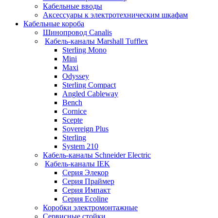
Кабельные вводы
Аксессуары к электротехническим шкафам
Кабельные короба
Шинопровод Canalis
Кабель-каналы Marshall Tufflex
Sterling Mono
Mini
Maxi
Odyssey
Sterling Compact
Angled Cableway
Bench
Cornice
Scepte
Sovereign Plus
Sterling
System 210
Кабель-каналы Schneider Electric
Кабель-каналы IEK
Серия Элекор
Серия Праймер
Серия Импакт
Серия Ecoline
Коробки электромонтажные
Сервисные стойки