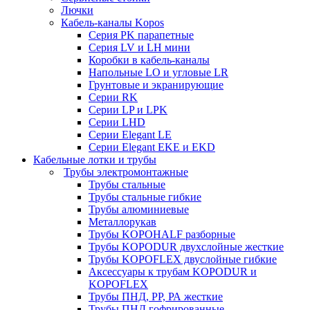
Лючки
Кабель-каналы Kopos
Серия PK парапетные
Серия LV и LH мини
Коробки в кабель-каналы
Напольные LO и угловые LR
Грунтовые и экранирующие
Серии RK
Серии LP и LPK
Серии LHD
Серии Elegant LE
Серии Elegant EKE и EKD
Кабельные лотки и трубы
Трубы электромонтажные
Трубы стальные
Трубы стальные гибкие
Трубы алюминиевые
Металлорукав
Трубы KOPOHALF разборные
Трубы KOPODUR двухслойные жесткие
Трубы KOPOFLEX двуслойные гибкие
Аксессуары к трубам KOPODUR и
KOPOFLEX
Трубы ПНД, РР, РА жесткие
Трубы ПНД гофрированные