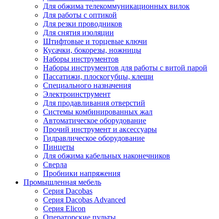
Для обжима телекоммуникационных вилок
Для работы с оптикой
Для резки проводников
Для снятия изоляции
Штифтовые и торцевые ключи
Кусачки, бокорезы, ножницы
Наборы инструментов
Наборы инструментов для работы с витой парой
Пассатижи, плоскогубцы, клещи
Специального назначения
Электроинструмент
Для продавливания отверстий
Системы комбинированных жал
Автоматическое оборудование
Прочий инструмент и аксессуары
Гидравлическое оборудование
Пинцеты
Для обжима кабельных наконечников
Сверла
Пробники напряжения
Промышленная мебель
Серия Dacobas
Серия Dacobas Advanced
Серия Elicon
Операторские пульты