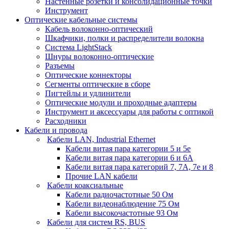
Настенные розетки и консолидационные точки
Инструмент
Оптические кабельные системы
Кабель волоконно-оптический
Шкафчики, полки и распределители волокна
Система LightStack
Шнуры волоконно-оптические
Разъемы
Оптические коннекторы
Сегменты оптические в сборе
Пигтейлы и удлинители
Оптические модули и проходные адаптеры
Инструмент и аксессуары для работы с оптикой
Расходники
Кабели и провода
Кабели LAN, Industrial Ethernet
Кабели витая пара категории 5 и 5е
Кабели витая пара категории 6 и 6A
Кабели витая пара категорий 7, 7А, 7е и 8
Прочие LAN кабели
Кабели коаксиальные
Кабели радиочастотные 50 Ом
Кабели видеонаблюдение 75 Ом
Кабели высокочастотные 93 Ом
Кабели для систем RS, BUS