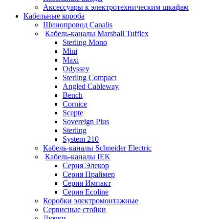
Аксессуары к электротехническим шкафам
Кабельные короба
Шинопровод Canalis
Кабель-каналы Marshall Tufflex
Sterling Mono
Mini
Maxi
Odyssey
Sterling Compact
Angled Cableway
Bench
Cornice
Scepte
Sovereign Plus
Sterling
System 210
Кабель-каналы Schneider Electric
Кабель-каналы IEK
Серия Элекор
Серия Праймер
Серия Импакт
Серия Ecoline
Коробки электромонтажные
Сервисные стойки
Лючки