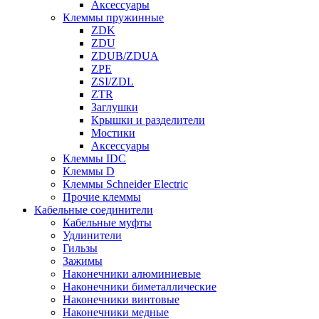
Аксессуары
Клеммы пружинные
ZDK
ZDU
ZDUB/ZDUA
ZPE
ZSI/ZDL
ZTR
Заглушки
Крышки и разделители
Мостики
Аксессуары
Клеммы IDC
Клеммы D
Клеммы Schneider Electric
Прочие клеммы
Кабельные соединители
Кабельные муфты
Удлинители
Гильзы
Зажимы
Наконечники алюминиевые
Наконечники биметаллические
Наконечники винтовые
Наконечники медные