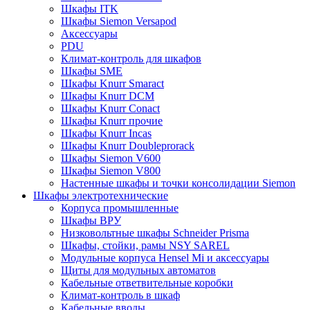
Шкафы ITK
Шкафы Siemon Versapod
Аксессуары
PDU
Климат-контроль для шкафов
Шкафы SME
Шкафы Knurr Smaract
Шкафы Knurr DCM
Шкафы Knurr Conact
Шкафы Knurr прочие
Шкафы Knurr Incas
Шкафы Knurr Doubleprorack
Шкафы Siemon V600
Шкафы Siemon V800
Настенные шкафы и точки консолидации Siemon
Шкафы электротехнические
Корпуса промышленные
Шкафы ВРУ
Низковольтные шкафы Schneider Prisma
Шкафы, стойки, рамы NSY SAREL
Модульные корпуса Hensel Mi и аксессуары
Щиты для модульных автоматов
Кабельные ответвительные коробки
Климат-контроль в шкаф
Кабельные вводы