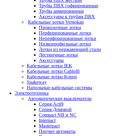
Трубы ПВХ жесткие
Трубы ПВХ гофрированные
Трубы армированные
Аксессуары к трубам ПВХ
Кабельные лотки Vergokan
Проволочные лотки
Перфорированные лотки
Неперфорированные лотки
Низкопрофильные лотки
Лотки из нержавеющей стали
Лестничные лотки
Аксессуары
Кабельные лотки IEK
Кабельные лотки Cablofil
Кабельные лотки Kopos
Snakeway
Напольные кабельные системы
Электротехника
Автоматические выключатели
Серия Acti9
Серия Домовой
Compact NB и NC
Interpact
Masterpact
Прочие автоматы