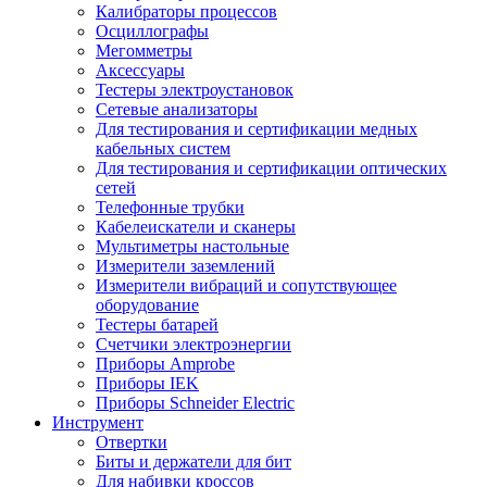
Калибраторы процессов
Осциллографы
Мегомметры
Аксессуары
Тестеры электроустановок
Сетевые анализаторы
Для тестирования и сертификации медных
кабельных систем
Для тестирования и сертификации оптических
сетей
Телефонные трубки
Кабелеискатели и сканеры
Мультиметры настольные
Измерители заземлений
Измерители вибраций и сопутствующее
оборудование
Тестеры батарей
Счетчики электроэнергии
Приборы Amprobe
Приборы IEK
Приборы Schneider Electric
Инструмент
Отвертки
Биты и держатели для бит
Для набивки кроссов