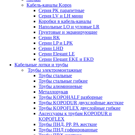
Кабель-каналы Kopos
Серия PK парапетные
Серия LV и LH мини
Коробки в кабель-каналы
Напольные LO и угловые LR
Грунтовые и экранирующие
Серии RK
Серии LP и LPK
Серии LHD
Серии Elegant LE
Серии Elegant EKE и EKD
Кабельные лотки и трубы
Трубы электромонтажные
Трубы стальные
Трубы стальные гибкие
Трубы алюминиевые
Металлорукав
Трубы KOPOHALF разборные
Трубы KOPODUR двухслойные жесткие
Трубы KOPOFLEX двуслойные гибкие
Аксессуары к трубам KOPODUR и
KOPOFLEX
Трубы ПНД, РР, РА жесткие
Трубы ПНД гофрированные