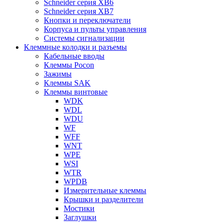
Schneider серия XB6
Schneider серия XB7
Кнопки и переключатели
Корпуса и пульты управления
Системы сигнализации
Клеммные колодки и разъемы
Кабельные вводы
Клеммы Pocon
Зажимы
Клеммы SAK
Клеммы винтовые
WDK
WDL
WDU
WF
WFF
WNT
WPE
WSI
WTR
WPDB
Измерительные клеммы
Крышки и разделители
Мостики
Заглушки