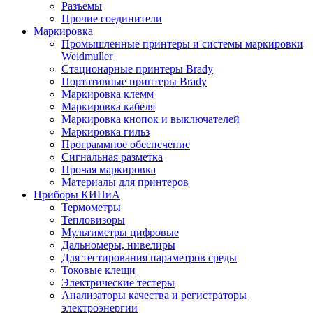
Разъемы
Прочие соединители
Маркировка
Промышленные принтеры и системы маркировки
Weidmuller
Стационарные принтеры Brady
Портативные принтеры Brady
Маркировка клемм
Маркировка кабеля
Маркировка кнопок и выключателей
Маркировка гильз
Программное обеспечение
Сигнальная разметка
Прочая маркировка
Материалы для принтеров
Приборы КИПиА
Термометры
Тепловизоры
Мультиметры цифровые
Дальномеры, нивелиры
Для тестирования параметров среды
Токовые клещи
Электрические тестеры
Анализаторы качества и регистраторы
электроэнергии