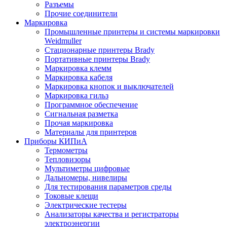
Разъемы
Прочие соединители
Маркировка
Промышленные принтеры и системы маркировки
Weidmuller
Стационарные принтеры Brady
Портативные принтеры Brady
Маркировка клемм
Маркировка кабеля
Маркировка кнопок и выключателей
Маркировка гильз
Программное обеспечение
Сигнальная разметка
Прочая маркировка
Материалы для принтеров
Приборы КИПиА
Термометры
Тепловизоры
Мультиметры цифровые
Дальномеры, нивелиры
Для тестирования параметров среды
Токовые клещи
Электрические тестеры
Анализаторы качества и регистраторы
электроэнергии