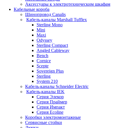
Аксессуары к электротехническим шкафам
Кабельные короба
Шинопровод Canalis
Кабель-каналы Marshall Tufflex
Sterling Mono
Mini
Maxi
Odyssey
Sterling Compact
Angled Cableway
Bench
Cornice
Scepte
Sovereign Plus
Sterling
System 210
Кабель-каналы Schneider Electric
Кабель-каналы IEK
Серия Элекор
Серия Праймер
Серия Импакт
Серия Ecoline
Коробки электромонтажные
Сервисные стойки
Лючки