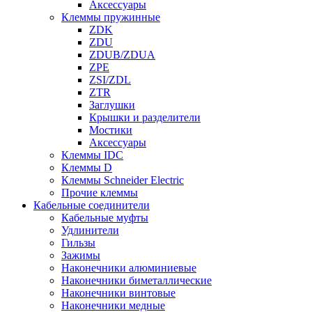
Аксессуары
Клеммы пружинные
ZDK
ZDU
ZDUB/ZDUA
ZPE
ZSI/ZDL
ZTR
Заглушки
Крышки и разделители
Мостики
Аксессуары
Клеммы IDC
Клеммы D
Клеммы Schneider Electric
Прочие клеммы
Кабельные соединители
Кабельные муфты
Удлинители
Гильзы
Зажимы
Наконечники алюминиевые
Наконечники биметаллические
Наконечники винтовые
Наконечники медные