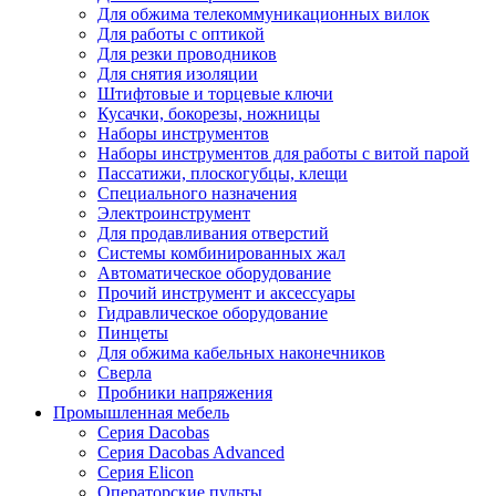
Для обжима телекоммуникационных вилок
Для работы с оптикой
Для резки проводников
Для снятия изоляции
Штифтовые и торцевые ключи
Кусачки, бокорезы, ножницы
Наборы инструментов
Наборы инструментов для работы с витой парой
Пассатижи, плоскогубцы, клещи
Специального назначения
Электроинструмент
Для продавливания отверстий
Системы комбинированных жал
Автоматическое оборудование
Прочий инструмент и аксессуары
Гидравлическое оборудование
Пинцеты
Для обжима кабельных наконечников
Сверла
Пробники напряжения
Промышленная мебель
Серия Dacobas
Серия Dacobas Advanced
Серия Elicon
Операторские пульты