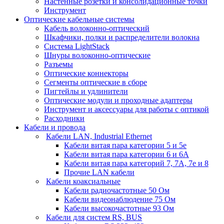
Настенные розетки и консолидационные точки
Инструмент
Оптические кабельные системы
Кабель волоконно-оптический
Шкафчики, полки и распределители волокна
Система LightStack
Шнуры волоконно-оптические
Разъемы
Оптические коннекторы
Сегменты оптические в сборе
Пигтейлы и удлинители
Оптические модули и проходные адаптеры
Инструмент и аксессуары для работы с оптикой
Расходники
Кабели и провода
Кабели LAN, Industrial Ethernet
Кабели витая пара категории 5 и 5е
Кабели витая пара категории 6 и 6A
Кабели витая пара категорий 7, 7А, 7е и 8
Прочие LAN кабели
Кабели коаксиальные
Кабели радиочастотные 50 Ом
Кабели видеонаблюдение 75 Ом
Кабели высокочастотные 93 Ом
Кабели для систем RS, BUS