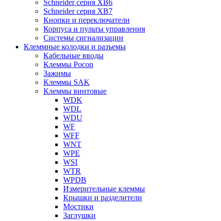
Schneider серия XB6
Schneider серия XB7
Кнопки и переключатели
Корпуса и пульты управления
Системы сигнализации
Клеммные колодки и разъемы
Кабельные вводы
Клеммы Pocon
Зажимы
Клеммы SAK
Клеммы винтовые
WDK
WDL
WDU
WF
WFF
WNT
WPE
WSI
WTR
WPDB
Измерительные клеммы
Крышки и разделители
Мостики
Заглушки