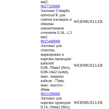
мм2.
9027320000
Автомат Crimpfix
universal K для
снятия изоляции и
WEIDMUELLER
обжима
наконечников
сечением 0,34...1,5
мм2
9025440000
Автомат для
отмотки,
маркировки и
нарезки проводов/
кабелей
WEIDMUELLER
0,08..70мм2 (flex),
0,08-16м2 (solid),
макс. ширина
кабеля - 75мм,
макс. высота -
40мм
9023100000
Автомат для
нарезки проводов
WEIDMUELLER
0,14..10мм2 (flex),