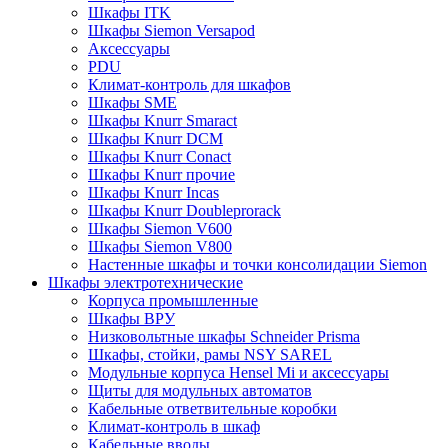
Шкафы ITK
Шкафы Siemon Versapod
Аксессуары
PDU
Климат-контроль для шкафов
Шкафы SME
Шкафы Knurr Smaract
Шкафы Knurr DCM
Шкафы Knurr Conact
Шкафы Knurr прочие
Шкафы Knurr Incas
Шкафы Knurr Doubleprorack
Шкафы Siemon V600
Шкафы Siemon V800
Настенные шкафы и точки консолидации Siemon
Шкафы электротехнические
Корпуса промышленные
Шкафы ВРУ
Низковольтные шкафы Schneider Prisma
Шкафы, стойки, рамы NSY SAREL
Модульные корпуса Hensel Mi и аксессуары
Щиты для модульных автоматов
Кабельные ответвительные коробки
Климат-контроль в шкаф
Кабельные вводы