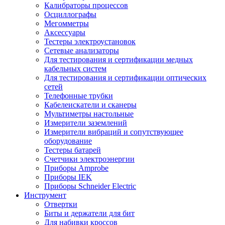
Калибраторы процессов
Осциллографы
Мегомметры
Аксессуары
Тестеры электроустановок
Сетевые анализаторы
Для тестирования и сертификации медных
кабельных систем
Для тестирования и сертификации оптических
сетей
Телефонные трубки
Кабелеискатели и сканеры
Мультиметры настольные
Измерители заземлений
Измерители вибраций и сопутствующее
оборудование
Тестеры батарей
Счетчики электроэнергии
Приборы Amprobe
Приборы IEK
Приборы Schneider Electric
Инструмент
Отвертки
Биты и держатели для бит
Для набивки кроссов