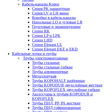
Кабель-каналы Kopos
Серия PK парапетные
Серия LV и LH мини
Коробки в кабель-каналы
Напольные LO и угловые LR
Грунтовые и экранирующие
Серии RK
Серии LP и LPK
Серии LHD
Серии Elegant LE
Серии Elegant EKE и EKD
Кабельные лотки и трубы
Трубы электромонтажные
Трубы стальные
Трубы стальные гибкие
Трубы алюминиевые
Металлорукав
Трубы KOPOHALF разборные
Трубы KOPODUR двухслойные жесткие
Трубы KOPOFLEX двуслойные гибкие
Аксессуары к трубам KOPODUR и
KOPOFLEX
Трубы ПНД, РР, РА жесткие
Трубы ПНД гофрированные