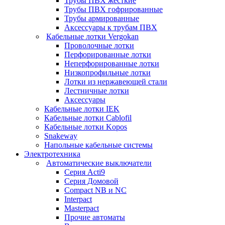
Трубы ПВХ жесткие
Трубы ПВХ гофрированные
Трубы армированные
Аксессуары к трубам ПВХ
Кабельные лотки Vergokan
Проволочные лотки
Перфорированные лотки
Неперфорированные лотки
Низкопрофильные лотки
Лотки из нержавеющей стали
Лестничные лотки
Аксессуары
Кабельные лотки IEK
Кабельные лотки Cablofil
Кабельные лотки Kopos
Snakeway
Напольные кабельные системы
Электротехника
Автоматические выключатели
Серия Acti9
Серия Домовой
Compact NB и NC
Interpact
Masterpact
Прочие автоматы