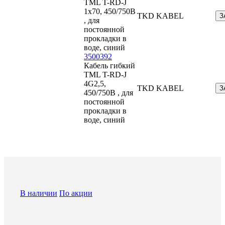
TML T-RD-J
1x70, 450/750В
TKD KABEL
З
, для
постоянной
прокладки в
воде, синий
3500392
Кабель гибкий
TML T-RD-J
4G2,5,
TKD KABEL
З
450/750В , для
постоянной
прокладки в
воде, синий
В наличии
По акции