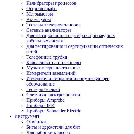
Калибраторы процессов
Осциллографы
Мегомметры
Аксессуары
Тестеры электроустановок
Сетевые анализаторы
Для тестирования и сертификации медных
кабельных систем
Для тестирования и сертификации оптических
сетей
Телефонные трубки
Кабелеискатели и сканеры
Мультиметры настольные
Измерители заземлений
Измерители вибраций и сопутствующее
оборудование
Тестеры батарей
Счетчики электроэнергии
Приборы Amprobe
Приборы IEK
Приборы Schneider Electric
Инструмент
Отвертки
Биты и держатели для бит
Для набивки кроссов