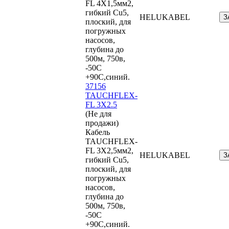
FL 4X1,5мм2,
гибкий Cu5,
HELUKABEL
З
плоский, для
погружных
насосов,
глубина до
500м, 750в,
-50С
+90С,синий.
37156
TAUCHFLEX-
FL 3X2.5
(Не для
продажи)
Кабель
TAUCHFLEX-
FL 3X2,5мм2,
HELUKABEL
З
гибкий Cu5,
плоский, для
погружных
насосов,
глубина до
500м, 750в,
-50С
+90С,синий.