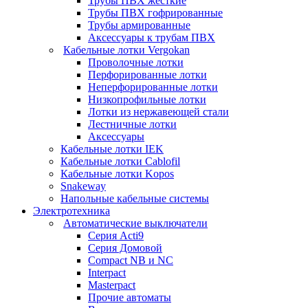
Трубы ПВХ жесткие
Трубы ПВХ гофрированные
Трубы армированные
Аксессуары к трубам ПВХ
Кабельные лотки Vergokan
Проволочные лотки
Перфорированные лотки
Неперфорированные лотки
Низкопрофильные лотки
Лотки из нержавеющей стали
Лестничные лотки
Аксессуары
Кабельные лотки IEK
Кабельные лотки Cablofil
Кабельные лотки Kopos
Snakeway
Напольные кабельные системы
Электротехника
Автоматические выключатели
Серия Acti9
Серия Домовой
Compact NB и NC
Interpact
Masterpact
Прочие автоматы