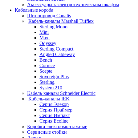
Аксессуары к электротехническим шкафам
Кабельные короба
Шинопровод Canalis
Кабель-каналы Marshall Tufflex
Sterling Mono
Mini
Maxi
Odyssey
Sterling Compact
Angled Cableway
Bench
Cornice
Scepte
Sovereign Plus
Sterling
System 210
Кабель-каналы Schneider Electric
Кабель-каналы IEK
Серия Элекор
Серия Праймер
Серия Импакт
Серия Ecoline
Коробки электромонтажные
Сервисные стойки
Лючки