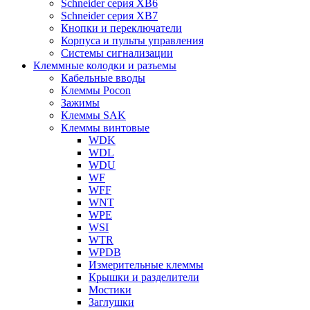
Schneider серия XB6
Schneider серия XB7
Кнопки и переключатели
Корпуса и пульты управления
Системы сигнализации
Клеммные колодки и разъемы
Кабельные вводы
Клеммы Pocon
Зажимы
Клеммы SAK
Клеммы винтовые
WDK
WDL
WDU
WF
WFF
WNT
WPE
WSI
WTR
WPDB
Измерительные клеммы
Крышки и разделители
Мостики
Заглушки