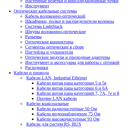
Настенные розетки и консолидационные точки
Инструмент
Оптические кабельные системы
Кабель волоконно-оптический
Шкафчики, полки и распределители волокна
Система LightStack
Шнуры волоконно-оптические
Разъемы
Оптические коннекторы
Сегменты оптические в сборе
Пигтейлы и удлинители
Оптические модули и проходные адаптеры
Инструмент и аксессуары для работы с оптикой
Расходники
Кабели и провода
Кабели LAN, Industrial Ethernet
Кабели витая пара категории 5 и 5е
Кабели витая пара категории 6 и 6A
Кабели витая пара категорий 7, 7А, 7е и 8
Прочие LAN кабели
Кабели коаксиальные
Кабели радиочастотные 50 Ом
Кабели видеонаблюдение 75 Ом
Кабели высокочастотные 93 Ом
Кабели для систем RS, BUS