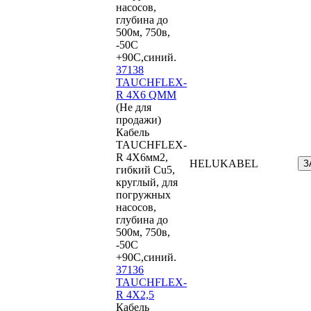
насосов,
глубина до
500м, 750в,
-50С
+90С,синий.
37138
TAUCHFLEX-
R 4X6 QMM
(Не для
продажи)
Кабель
TAUCHFLEX-
R 4X6мм2,
HELUKABEL
З
гибкий Cu5,
круглый, для
погружных
насосов,
глубина до
500м, 750в,
-50С
+90С,синий.
37136
TAUCHFLEX-
R 4X2,5
Кабель