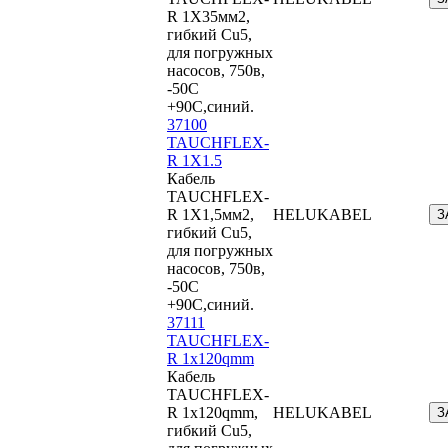
R 1X35мм2,
гибкий Cu5,
для погружных
насосов, 750в,
-50С
+90С,синий.
37100
TAUCHFLEX-
R 1X1.5
Кабель
TAUCHFLEX-
R 1X1,5мм2,
HELUKABEL
З
гибкий Cu5,
для погружных
насосов, 750в,
-50С
+90С,синий.
37111
TAUCHFLEX-
R 1x120qmm
Кабель
TAUCHFLEX-
R 1x120qmm,
HELUKABEL
З
гибкий Cu5,