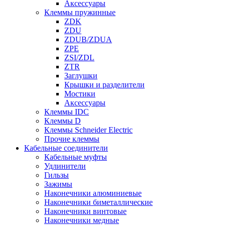
Аксессуары
Клеммы пружинные
ZDK
ZDU
ZDUB/ZDUA
ZPE
ZSI/ZDL
ZTR
Заглушки
Крышки и разделители
Мостики
Аксессуары
Клеммы IDC
Клеммы D
Клеммы Schneider Electric
Прочие клеммы
Кабельные соединители
Кабельные муфты
Удлинители
Гильзы
Зажимы
Наконечники алюминиевые
Наконечники биметаллические
Наконечники винтовые
Наконечники медные