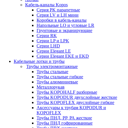
Кабель-каналы Kopos
Серия PK парапетные
Серия LV и LH мини
Коробки в кабель-каналы
Напольные LO и угловые LR
Грунтовые и экранирующие
Серии RK
Серии LP и LPK
Серии LHD
Серии Elegant LE
Серии Elegant EKE и EKD
Кабельные лотки и трубы
Трубы электромонтажные
Трубы стальные
Трубы стальные гибкие
Трубы алюминиевые
Металлорукав
Трубы KOPOHALF разборные
Трубы KOPODUR двухслойные жесткие
Трубы KOPOFLEX двуслойные гибкие
Аксессуары к трубам KOPODUR и
KOPOFLEX
Трубы ПНД, РР, РА жесткие
Трубы ПНД гофрированные