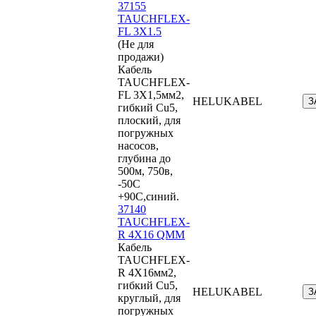
37155
TAUCHFLEX-
FL 3X1.5
(Не для
продажи)
Кабель
TAUCHFLEX-
FL 3X1,5мм2,
HELUKABEL
З
гибкий Cu5,
плоский, для
погружных
насосов,
глубина до
500м, 750в,
-50С
+90С,синий.
37140
TAUCHFLEX-
R 4X16 QMM
Кабель
TAUCHFLEX-
R 4X16мм2,
гибкий Cu5,
HELUKABEL
З
круглый, для
погружных