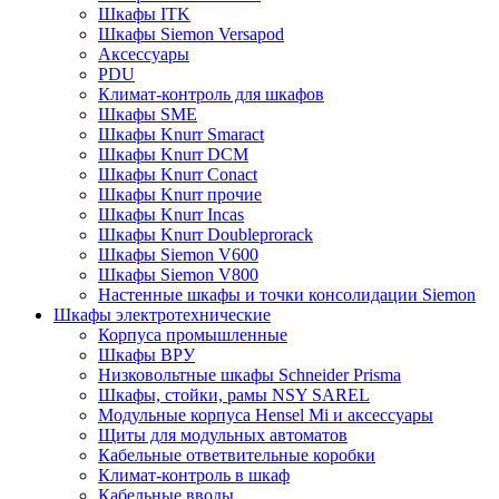
Шкафы ITK
Шкафы Siemon Versapod
Аксессуары
PDU
Климат-контроль для шкафов
Шкафы SME
Шкафы Knurr Smaract
Шкафы Knurr DCM
Шкафы Knurr Conact
Шкафы Knurr прочие
Шкафы Knurr Incas
Шкафы Knurr Doubleprorack
Шкафы Siemon V600
Шкафы Siemon V800
Настенные шкафы и точки консолидации Siemon
Шкафы электротехнические
Корпуса промышленные
Шкафы ВРУ
Низковольтные шкафы Schneider Prisma
Шкафы, стойки, рамы NSY SAREL
Модульные корпуса Hensel Mi и аксессуары
Щиты для модульных автоматов
Кабельные ответвительные коробки
Климат-контроль в шкаф
Кабельные вводы