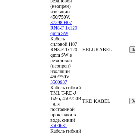
резиновой
(неопрен)
изоляции
450/750V.
37298 H07
RN8-F 1x120
qmm SW
Кабель
силовой H07
RN8-F 1x120
HELUKABEL
З
qmm SW в
резиновой
(неопрен)
изоляции
450/750V.
3500937
Кабель гибкий
TML T-RD-J
1x95, 450/750В
TKD KABEL
З
, для
постоянной
прокладки в
воде, синий
3500631
Кабель гибкий