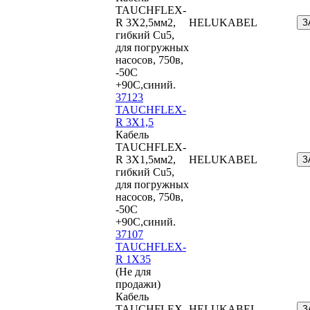
TAUCHFLEX-
R 3X2,5мм2,
HELUKABEL
З
гибкий Cu5,
для погружных
насосов, 750в,
-50С
+90С,синий.
37123
TAUCHFLEX-
R 3X1,5
Кабель
TAUCHFLEX-
R 3X1,5мм2,
HELUKABEL
З
гибкий Cu5,
для погружных
насосов, 750в,
-50С
+90С,синий.
37107
TAUCHFLEX-
R 1X35
(Не для
продажи)
Кабель
TAUCHFLEX-
HELUKABEL
З