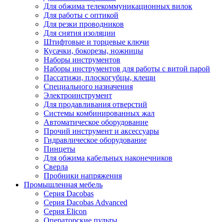
Для обжима телекоммуникационных вилок
Для работы с оптикой
Для резки проводников
Для снятия изоляции
Штифтовые и торцевые ключи
Кусачки, бокорезы, ножницы
Наборы инструментов
Наборы инструментов для работы с витой парой
Пассатижи, плоскогубцы, клещи
Специального назначения
Электроинструмент
Для продавливания отверстий
Системы комбинированных жал
Автоматическое оборудование
Прочий инструмент и аксессуары
Гидравлическое оборудование
Пинцеты
Для обжима кабельных наконечников
Сверла
Пробники напряжения
Промышленная мебель
Серия Dacobas
Серия Dacobas Advanced
Серия Elicon
Операторские пульты