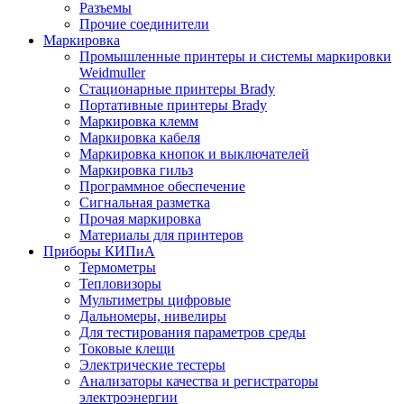
Разъемы
Прочие соединители
Маркировка
Промышленные принтеры и системы маркировки
Weidmuller
Стационарные принтеры Brady
Портативные принтеры Brady
Маркировка клемм
Маркировка кабеля
Маркировка кнопок и выключателей
Маркировка гильз
Программное обеспечение
Сигнальная разметка
Прочая маркировка
Материалы для принтеров
Приборы КИПиА
Термометры
Тепловизоры
Мультиметры цифровые
Дальномеры, нивелиры
Для тестирования параметров среды
Токовые клещи
Электрические тестеры
Анализаторы качества и регистраторы
электроэнергии