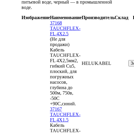
питьевой воде, черный — в промышленной
воде.
Изображение
Наименование
Производитель
Склад
37168
TAUCHFLEX-
FL 4X2.5
(Не для
продажи)
Кабель
TAUCHFLEX-
FL 4X2,5мм2,
HELUKABEL
З
гибкий Cu5,
плоский, для
погружных
насосов,
глубина до
500м, 750в,
-50С
+90С,синий.
37167
TAUCHFLEX-
FL 4X1.5
Кабель
TAUCHFLEX-