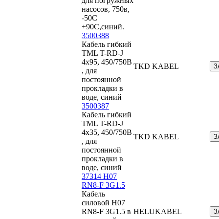
для погружных
насосов, 750в,
-50С
+90С,синий.
3500388
Кабель гибкий
TML T-RD-J
4x95, 450/750В
TKD KABEL
З
, для
постоянной
прокладки в
воде, синий
3500387
Кабель гибкий
TML T-RD-J
4x35, 450/750В
TKD KABEL
З
, для
постоянной
прокладки в
воде, синий
37314 H07
RN8-F 3G1.5
Кабель
силовой H07
RN8-F 3G1.5 в
HELUKABEL
З