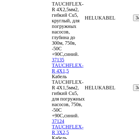
TAUCHFLEX-
R 4X2,5мм2,
гибкий Cu5,
HELUKABEL
З
круглый, для
погружных
насосов,
глубина до
300м, 750в,
-50С
+90С,синий.
37135
TAUCHFLEX-
R 4X1,5
Кабель
TAUCHFLEX-
R 4X1,5мм2,
HELUKABEL
З
гибкий Cu5,
для погружных
насосов, 750в,
-50С
+90С,синий.
37124
TAUCHFLEX-
R 3X2,5
Кабель