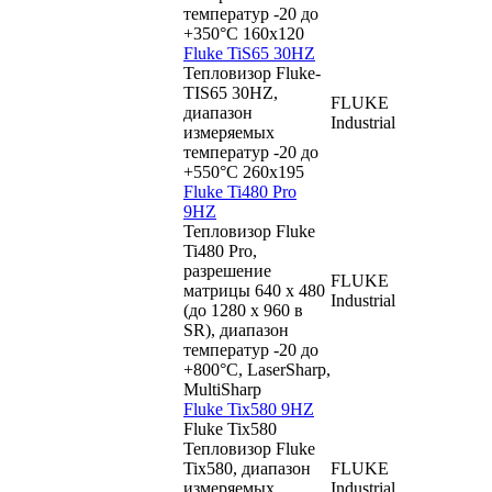
температур -20 до
+350°C 160x120
Fluke TiS65 30HZ
Тепловизор Fluke-
TIS65 30HZ,
FLUKE
диапазон
Industrial
измеряемых
температур -20 до
+550°C 260x195
Fluke Ti480 Pro
9HZ
Тепловизор Fluke
Ti480 Pro,
разрешение
FLUKE
матрицы 640 x 480
Industrial
(до 1280 x 960 в
SR), диапазон
температур -20 до
+800°C, LaserSharp,
MultiSharp
Fluke Tix580 9HZ
Fluke Tix580
Тепловизор Fluke
Tix580, диапазон
FLUKE
измеряемых
Industrial