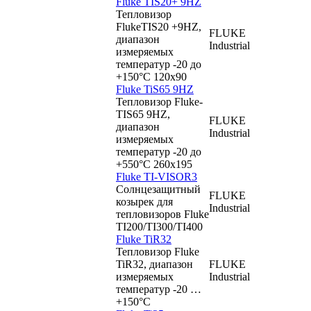
Fluke TIS20+ 9HZ
Тепловизор
FlukeTIS20 +9HZ,
FLUKE
диапазон
Industrial
измеряемых
температур -20 до
+150°C 120x90
Fluke TiS65 9HZ
Тепловизор Fluke-
TIS65 9HZ,
FLUKE
диапазон
Industrial
измеряемых
температур -20 до
+550°C 260x195
Fluke TI-VISOR3
Солнцезащитный
FLUKE
козырек для
Industrial
тепловизоров Fluke
TI200/TI300/TI400
Fluke TiR32
Тепловизор Fluke
TiR32, диапазон
FLUKE
измеряемых
Industrial
температур -20 …
+150°C