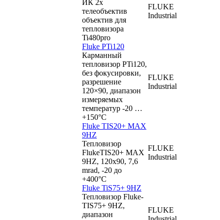
ИК 2х
FLUKE
телеобъектив
Industrial
объектив для
тепловизора
Ti480pro
Fluke PTi120
Карманный
тепловизор PTi120,
без фокусировки,
FLUKE
разрешение
Industrial
120×90, диапазон
измеряемых
температур -20 …
+150°C
Fluke TIS20+ MAX
9HZ
Тепловизор
FLUKE
FlukeTIS20+ MAX
Industrial
9HZ, 120x90, 7,6
mrad, -20 до
+400°C
Fluke TiS75+ 9HZ
Тепловизор Fluke-
TIS75+ 9HZ,
FLUKE
диапазон
Industrial