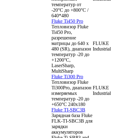
температур от
-20°C до +800°C /
640*480
Fluke Ti450 Pro
Тепловизор Fluke
Ti450 Pro,
разрешение
матрицы до 640 x
FLUKE
480 (SR), диапазон
Industrial
температур -20 до
+1200°C,
LaserSharp,
MultiSharp
Fluke Ti300 Pro
Тепловизор Fluke
Ti300Pro, диапазон
FLUKE
измеряемых
Industrial
температур -20 до
+650°C 240х180
Fluke TI-SBC3B
Зарядная база Fluke
FLK-TI-SBC3B для
зарядки
аккумуляторов
Fluke Ti-SBP3 and