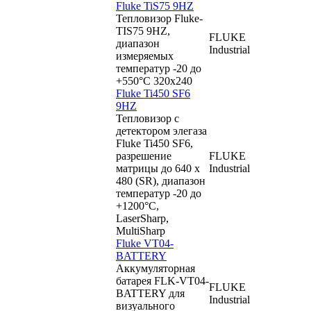
Fluke TiS75 9HZ
Тепловизор Fluke-
TIS75 9HZ,
FLUKE
диапазон
Industrial
измеряемых
температур -20 до
+550°C 320x240
Fluke Ti450 SF6
9HZ
Тепловизор с
детектором элегаза
Fluke Ti450 SF6,
разрешение
FLUKE
матрицы до 640 x
Industrial
480 (SR), диапазон
температур -20 до
+1200°C,
LaserSharp,
MultiSharp
Fluke VT04-
BATTERY
Аккумуляторная
батарея FLK-VT04-
FLUKE
BATTERY для
Industrial
визуального