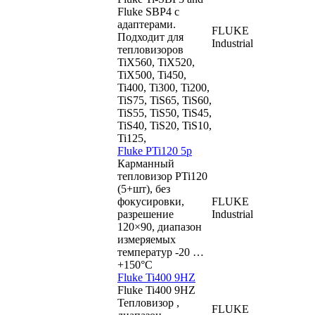
Fluke SBP4 с
адаптерами.
FLUKE
Подходит для
Industrial
тепловизоров
TiX560, TiX520,
TiX500, Ti450,
Ti400, Ti300, Ti200,
TiS75, TiS65, TiS60,
TiS55, TiS50, TiS45,
TiS40, TiS20, TiS10,
Ti125,
Fluke PTi120 5p
Карманный
тепловизор PTi120
(5+шт), без
фокусировки,
FLUKE
разрешение
Industrial
120×90, диапазон
измеряемых
температур -20 …
+150°C
Fluke Ti400 9HZ
Fluke Ti400 9HZ
Тепловизор ,
FLUKE