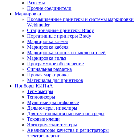
Разъемы
Прочие соединители
Маркировка
Промышленные принтеры и системы маркировки
Weidmuller
Стационарные принтеры Brady
Портативные принтеры Brady
Маркировка клемм
Маркировка кабеля
Маркировка кнопок и выключателей
Маркировка гильз
Программное обеспечение
Сигнальная разметка
Прочая маркировка
Материалы для принтеров
Приборы КИПиА
Термометры
Тепловизоры
Мультиметры цифровые
Дальномеры, нивелиры
Для тестирования параметров среды
Токовые клещи
Электрические тестеры
Анализаторы качества и регистраторы
электроэнергии