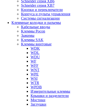
Schneider серия XB6
Schneider серия XB7
Кнопки и переключатели
Корпуса и пульты управления
Системы сигнализации
Клеммные колодки и разъемы
Кабельные вводы
Клеммы Pocon
Зажимы
Клеммы SAK
Клеммы винтовые
WDK
WDL
WDU
WF
WFF
WNT
WPE
WSI
WTR
WPDB
Измерительные клеммы
Крышки и разделители
Мостики
Заглушки