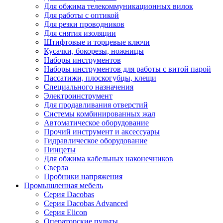
Для обжима телекоммуникационных вилок
Для работы с оптикой
Для резки проводников
Для снятия изоляции
Штифтовые и торцевые ключи
Кусачки, бокорезы, ножницы
Наборы инструментов
Наборы инструментов для работы с витой парой
Пассатижи, плоскогубцы, клещи
Специального назначения
Электроинструмент
Для продавливания отверстий
Системы комбинированных жал
Автоматическое оборудование
Прочий инструмент и аксессуары
Гидравлическое оборудование
Пинцеты
Для обжима кабельных наконечников
Сверла
Пробники напряжения
Промышленная мебель
Серия Dacobas
Серия Dacobas Advanced
Серия Elicon
Операторские пульты