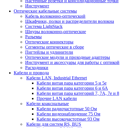
Настенные розетки и консолидационные точки
Инструмент
Оптические кабельные системы
Кабель волоконно-оптический
Шкафчики, полки и распределители волокна
Система LightStack
Шнуры волоконно-оптические
Разъемы
Оптические коннекторы
Сегменты оптические в сборе
Пигтейлы и удлинители
Оптические модули и проходные адаптеры
Инструмент и аксессуары для работы с оптикой
Расходники
Кабели и провода
Кабели LAN, Industrial Ethernet
Кабели витая пара категории 5 и 5е
Кабели витая пара категории 6 и 6A
Кабели витая пара категорий 7, 7А, 7е и 8
Прочие LAN кабели
Кабели коаксиальные
Кабели радиочастотные 50 Ом
Кабели видеонаблюдение 75 Ом
Кабели высокочастотные 93 Ом
Кабели для систем RS, BUS