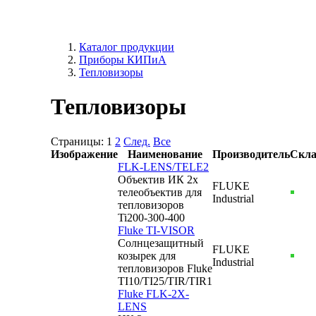
Каталог продукции
Приборы КИПиА
Тепловизоры
Тепловизоры
Страницы:
1
2
След.
Все
Изображение
Наименование
Производитель
Скла
FLK-LENS/TELE2
Объектив ИК 2x
FLUKE
телеобъектив для
Industrial
тепловизоров
Ti200-300-400
Fluke TI-VISOR
Солнцезащитный
FLUKE
козырек для
Industrial
тепловизоров Fluke
TI10/TI25/TIR/TIR1
Fluke FLK-2X-
LENS