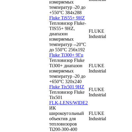
измеряемых
температур -20 до
+550°C 384x288
Fluke TiS55+ 9HZ
Тепловизор Fluke-
TIS55+ 9HZ,
FLUKE
диапазон
Industrial
измеряемых
температур --20°C
до 550°C 256x192
Fluke Ti300+ 9Гц
Тепловизор Fluke
Ti300+ диапазон
FLUKE
измеряемых
Industrial
температур -20 до
+650°C 320x240
Fluke Tix501 9HZ
FLUKE
Тепловизор Fluke
Industrial
Tix501
FLK-LENS/WIDE2
ИК
широкоугольный
FLUKE
объектив для
Industrial
тепловизоров
Ti200-300-400