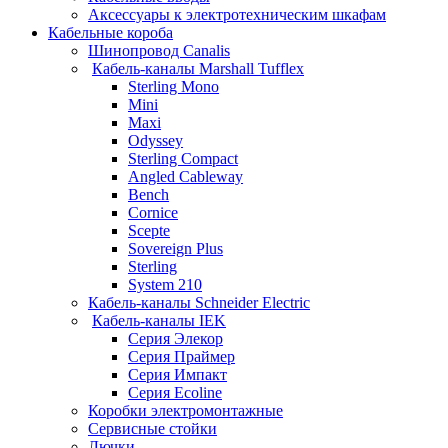
Аксессуары к электротехническим шкафам
Кабельные короба
Шинопровод Canalis
Кабель-каналы Marshall Tufflex
Sterling Mono
Mini
Maxi
Odyssey
Sterling Compact
Angled Cableway
Bench
Cornice
Scepte
Sovereign Plus
Sterling
System 210
Кабель-каналы Schneider Electric
Кабель-каналы IEK
Серия Элекор
Серия Праймер
Серия Импакт
Серия Ecoline
Коробки электромонтажные
Сервисные стойки
Лючки