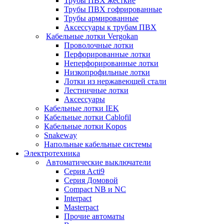
Трубы ПВХ жесткие
Трубы ПВХ гофрированные
Трубы армированные
Аксессуары к трубам ПВХ
Кабельные лотки Vergokan
Проволочные лотки
Перфорированные лотки
Неперфорированные лотки
Низкопрофильные лотки
Лотки из нержавеющей стали
Лестничные лотки
Аксессуары
Кабельные лотки IEK
Кабельные лотки Cablofil
Кабельные лотки Kopos
Snakeway
Напольные кабельные системы
Электротехника
Автоматические выключатели
Серия Acti9
Серия Домовой
Compact NB и NC
Interpact
Masterpact
Прочие автоматы