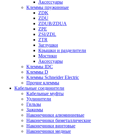
Аксессуары
Клеммы пружинные
ZDK
ZDU
ZDUB/ZDUA
ZPE
ZSI/ZDL
ZTR
Заглушки
Крышки и разделители
Мостики
Аксессуары
Клеммы IDC
Клеммы D
Клеммы Schneider Electric
Прочие клеммы
Кабельные соединители
Кабельные муфты
Удлинители
Гильзы
Зажимы
Наконечники алюминиевые
Наконечники биметаллические
Наконечники винтовые
Наконечники медные