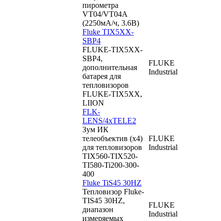
пирометра
VT04/VT04A
(2250мА/ч, 3.6В)
Fluke TIX5XX-
SBP4
FLUKE-TIX5XX-
SBP4,
FLUKE
дополнительная
Industrial
батарея для
тепловизоров
FLUKE-TIX5XX,
LIION
FLK-
LENS/4xTELE2
Зум ИК
телеобъектив (х4)
FLUKE
для тепловизоров
Industrial
TIX560-TIX520-
TI580-Ti200-300-
400
Fluke TiS45 30HZ
Тепловизор Fluke-
TIS45 30HZ,
FLUKE
диапазон
Industrial
измеряемых