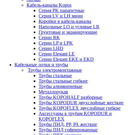
Кабель-каналы Kopos
Серия PK парапетные
Серия LV и LH мини
Коробки в кабель-каналы
Напольные LO и угловые LR
Грунтовые и экранирующие
Серии RK
Серии LP и LPK
Серии LHD
Серии Elegant LE
Серии Elegant EKE и EKD
Кабельные лотки и трубы
Трубы электромонтажные
Трубы стальные
Трубы стальные гибкие
Трубы алюминиевые
Металлорукав
Трубы KOPOHALF разборные
Трубы KOPODUR двухслойные жесткие
Трубы KOPOFLEX двуслойные гибкие
Аксессуары к трубам KOPODUR и
KOPOFLEX
Трубы ПНД, РР, РА жесткие
Трубы ПНД гофрированные