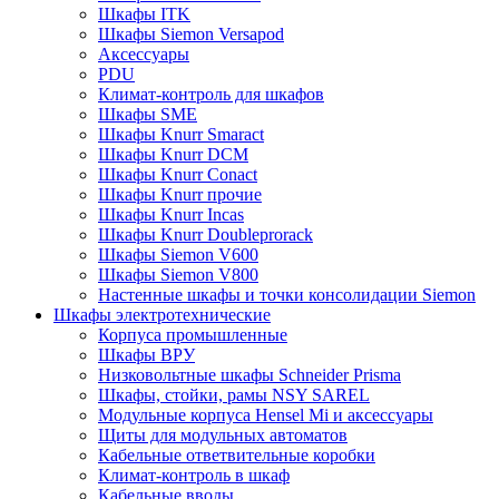
Шкафы ITK
Шкафы Siemon Versapod
Аксессуары
PDU
Климат-контроль для шкафов
Шкафы SME
Шкафы Knurr Smaract
Шкафы Knurr DCM
Шкафы Knurr Conact
Шкафы Knurr прочие
Шкафы Knurr Incas
Шкафы Knurr Doubleprorack
Шкафы Siemon V600
Шкафы Siemon V800
Настенные шкафы и точки консолидации Siemon
Шкафы электротехнические
Корпуса промышленные
Шкафы ВРУ
Низковольтные шкафы Schneider Prisma
Шкафы, стойки, рамы NSY SAREL
Модульные корпуса Hensel Mi и аксессуары
Щиты для модульных автоматов
Кабельные ответвительные коробки
Климат-контроль в шкаф
Кабельные вводы