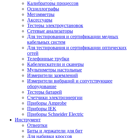
Калибраторы процессов
Осциллографы
Мегомметры
Аксессуары
Тестеры электроустановок
Сетевые анализаторы
Для тестирования и сертификации медных
кабельных систем
Для тестирования и сертификации оптических
сетей
Телефонные трубки
Кабелеискатели и сканеры
Мультиметры настольные
Измерители заземлений
Измерители вибраций и сопутствующее
оборудование
Тестеры батарей
Счетчики электроэнергии
Приборы Amprobe
Приборы IEK
Приборы Schneider Electric
Инструмент
Отвертки
Биты и держатели для бит
Для набивки кроссов