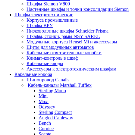
Шкафы Siemon V800
Настенные шкафы и точки консолидации Siemon
Шкафы электротехнические
Корпуса промышленные
Шкафы ВРУ
Низковольтные шкафы Schneider Prisma
Шкафы, стойки, рамы NSY SAREL
Модульные корпуса Hensel Mi и аксессуары
Щиты для модульных автоматов
Кабельные ответвительные коробки
Климат-контроль в шкаф
Кабельные вводы
Аксессуары к электротехническим шкафам
Кабельные короба
Шинопровод Canalis
Кабель-каналы Marshall Tufflex
Sterling Mono
Mini
Maxi
Odyssey
Sterling Compact
Angled Cableway
Bench
Cornice
Scepte