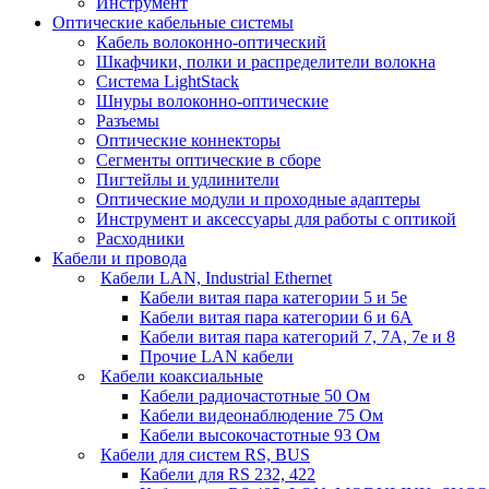
Инструмент
Оптические кабельные системы
Кабель волоконно-оптический
Шкафчики, полки и распределители волокна
Система LightStack
Шнуры волоконно-оптические
Разъемы
Оптические коннекторы
Сегменты оптические в сборе
Пигтейлы и удлинители
Оптические модули и проходные адаптеры
Инструмент и аксессуары для работы с оптикой
Расходники
Кабели и провода
Кабели LAN, Industrial Ethernet
Кабели витая пара категории 5 и 5е
Кабели витая пара категории 6 и 6A
Кабели витая пара категорий 7, 7А, 7е и 8
Прочие LAN кабели
Кабели коаксиальные
Кабели радиочастотные 50 Ом
Кабели видеонаблюдение 75 Ом
Кабели высокочастотные 93 Ом
Кабели для систем RS, BUS
Кабели для RS 232, 422