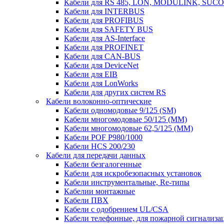
Кабели для RS 485, LON, MODULINK, SUCO
Кабели для INTERBUS
Кабели для PROFIBUS
Кабели для SAFETY BUS
Кабели для AS-Interface
Кабели для PROFINET
Кабели для CAN-BUS
Кабели для DeviceNet
Кабели для EIB
Кабели для LonWorks
Кабели для других систем RS
Кабели волоконно-оптические
Кабели одномодовые 9/125 (SM)
Кабели многомодовые 50/125 (ММ)
Кабели многомодовые 62,5/125 (ММ)
Кабели POF P980/1000
Кабели HCS 200/230
Кабели для передачи данных
Кабели безгалогенные
Кабели для искробезопасных установок
Кабели инструментальные, Re-типы
Кабелии монтажные
Кабели ПВХ
Кабели с одобрением UL/CSA
Кабели телефонные, для пожарной сигнализа