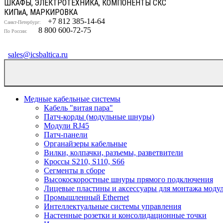
ШКАФЫ, ЭЛЕКТРОТЕХНИКА, КОМПОНЕНТЫ СКС
КИП
и
А, МАРКИРОВКА
+7 812 385-14-64
Санкт-Петербург:
8 800 600-72-75
По России:
sales@icsbaltica.ru
Медные кабельные системы
Кабель "витая пара"
Патч-корды (модульные шнуры)
Модули RJ45
Патч-панели
Органайзеры кабельные
Вилки, колпачки, разъемы, разветвители
Кроссы S210, S110, S66
Сегменты в сборе
Высокоскоростные шнуры прямого подключения
Лицевые пластины и аксессуары для монтажа моду
Промышленный Ethernet
Интеллектуальные системы управления
Настенные розетки и консолидационные точки