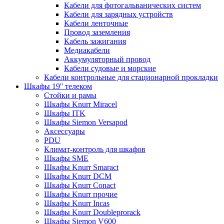
Кабели для фотогальванических систем
Кабели для зарядных устройств
Кабели ленточные
Провод заземления
Кабель зажигания
Медиакабели
Аккумуляторный провод
Кабели судовые и морские
Кабели контрольные для стационарной прокладки
Шкафы 19'' телеком
Стойки и рамы
Шкафы Knurr Miracel
Шкафы ITK
Шкафы Siemon Versapod
Аксессуары
PDU
Климат-контроль для шкафов
Шкафы SME
Шкафы Knurr Smaract
Шкафы Knurr DCM
Шкафы Knurr Conact
Шкафы Knurr прочие
Шкафы Knurr Incas
Шкафы Knurr Doubleprorack
Шкафы Siemon V600