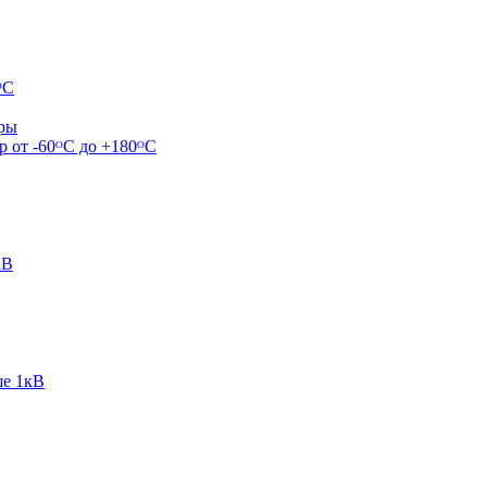
ᴼС
ары
р от -60ᴼC до +180ᴼС
кВ
ше 1кВ