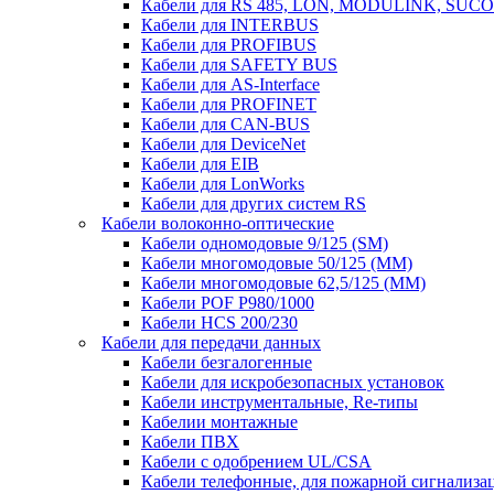
Кабели для RS 485, LON, MODULINK, SUCO
Кабели для INTERBUS
Кабели для PROFIBUS
Кабели для SAFETY BUS
Кабели для AS-Interface
Кабели для PROFINET
Кабели для CAN-BUS
Кабели для DeviceNet
Кабели для EIB
Кабели для LonWorks
Кабели для других систем RS
Кабели волоконно-оптические
Кабели одномодовые 9/125 (SM)
Кабели многомодовые 50/125 (ММ)
Кабели многомодовые 62,5/125 (ММ)
Кабели POF P980/1000
Кабели HCS 200/230
Кабели для передачи данных
Кабели безгалогенные
Кабели для искробезопасных установок
Кабели инструментальные, Re-типы
Кабелии монтажные
Кабели ПВХ
Кабели с одобрением UL/CSA
Кабели телефонные, для пожарной сигнализа