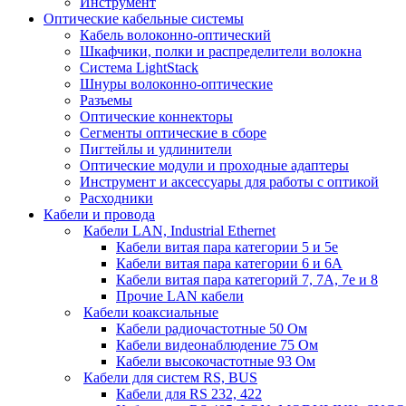
Инструмент
Оптические кабельные системы
Кабель волоконно-оптический
Шкафчики, полки и распределители волокна
Система LightStack
Шнуры волоконно-оптические
Разъемы
Оптические коннекторы
Сегменты оптические в сборе
Пигтейлы и удлинители
Оптические модули и проходные адаптеры
Инструмент и аксессуары для работы с оптикой
Расходники
Кабели и провода
Кабели LAN, Industrial Ethernet
Кабели витая пара категории 5 и 5е
Кабели витая пара категории 6 и 6A
Кабели витая пара категорий 7, 7А, 7е и 8
Прочие LAN кабели
Кабели коаксиальные
Кабели радиочастотные 50 Ом
Кабели видеонаблюдение 75 Ом
Кабели высокочастотные 93 Ом
Кабели для систем RS, BUS
Кабели для RS 232, 422