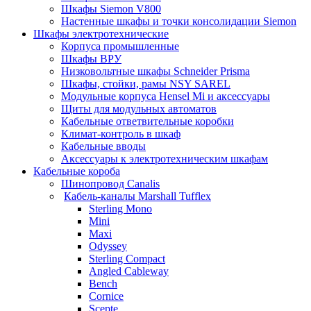
Шкафы Siemon V800
Настенные шкафы и точки консолидации Siemon
Шкафы электротехнические
Корпуса промышленные
Шкафы ВРУ
Низковольтные шкафы Schneider Prisma
Шкафы, стойки, рамы NSY SAREL
Модульные корпуса Hensel Mi и аксессуары
Щиты для модульных автоматов
Кабельные ответвительные коробки
Климат-контроль в шкаф
Кабельные вводы
Аксессуары к электротехническим шкафам
Кабельные короба
Шинопровод Canalis
Кабель-каналы Marshall Tufflex
Sterling Mono
Mini
Maxi
Odyssey
Sterling Compact
Angled Cableway
Bench
Cornice
Scepte