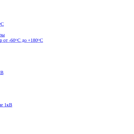
ᴼС
ары
р от -60ᴼC до +180ᴼС
кВ
ше 1кВ