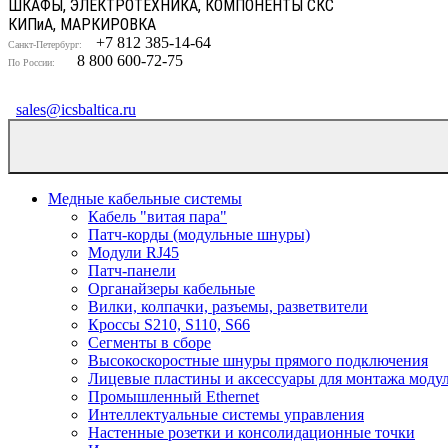
ШКАФЫ, ЭЛЕКТРОТЕХНИКА, КОМПОНЕНТЫ СКС
КИП
и
А, МАРКИРОВКА
+7 812 385-14-64
Санкт-Петербург:
8 800 600-72-75
По России:
sales@icsbaltica.ru
Медные кабельные системы
Кабель "витая пара"
Патч-корды (модульные шнуры)
Модули RJ45
Патч-панели
Органайзеры кабельные
Вилки, колпачки, разъемы, разветвители
Кроссы S210, S110, S66
Сегменты в сборе
Высокоскоростные шнуры прямого подключения
Лицевые пластины и аксессуары для монтажа моду
Промышленный Ethernet
Интеллектуальные системы управления
Настенные розетки и консолидационные точки