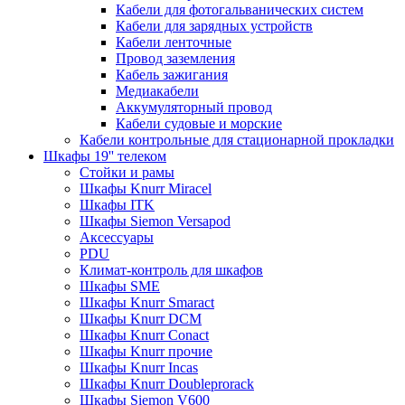
Кабели для фотогальванических систем
Кабели для зарядных устройств
Кабели ленточные
Провод заземления
Кабель зажигания
Медиакабели
Аккумуляторный провод
Кабели судовые и морские
Кабели контрольные для стационарной прокладки
Шкафы 19'' телеком
Стойки и рамы
Шкафы Knurr Miracel
Шкафы ITK
Шкафы Siemon Versapod
Аксессуары
PDU
Климат-контроль для шкафов
Шкафы SME
Шкафы Knurr Smaract
Шкафы Knurr DCM
Шкафы Knurr Conact
Шкафы Knurr прочие
Шкафы Knurr Incas
Шкафы Knurr Doubleprorack
Шкафы Siemon V600