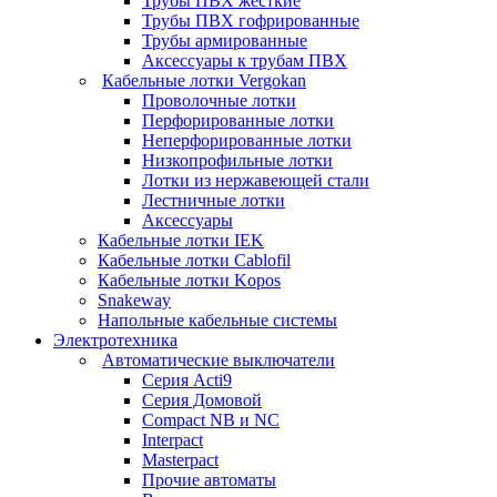
Трубы ПВХ жесткие
Трубы ПВХ гофрированные
Трубы армированные
Аксессуары к трубам ПВХ
Кабельные лотки Vergokan
Проволочные лотки
Перфорированные лотки
Неперфорированные лотки
Низкопрофильные лотки
Лотки из нержавеющей стали
Лестничные лотки
Аксессуары
Кабельные лотки IEK
Кабельные лотки Cablofil
Кабельные лотки Kopos
Snakeway
Напольные кабельные системы
Электротехника
Автоматические выключатели
Серия Acti9
Серия Домовой
Compact NB и NC
Interpact
Masterpact
Прочие автоматы