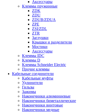
Аксессуары
Клеммы пружинные
ZDK
ZDU
ZDUB/ZDUA
ZPE
ZSI/ZDL
ZTR
Заглушки
Крышки и разделители
Мостики
Аксессуары
Клеммы IDC
Клеммы D
Клеммы Schneider Electric
Прочие клеммы
Кабельные соединители
Кабельные муфты
Удлинители
Гильзы
Зажимы
Наконечники алюминиевые
Наконечники биметаллические
Наконечники винтовые
Наконечники медные