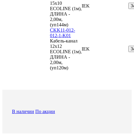
15х10
IEK
З
ECOLINE (1м),
ДЛИНА -
2,00м,
(уп144м)
CKK11-012-
012-1-K01
Кабель-канал
12х12
IEK
З
ECOLINE (1м),
ДЛИНА -
2,00м,
(уп120м)
В наличии
По акции