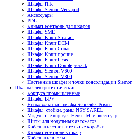
Шкафы ITK
Шкафы Siemon Versapod
Аксессуары
PDU
Климат-контроль для шкафов
Шкафы SME
Шкафы Knurr Smaract
Шкафы Knurr DCM
Шкафы Knurr Conact
Шкафы Knurr прочие
Шкафы Knurr Incas
Шкафы Knurr Doubleprorack
Шкафы Siemon V600
Шкафы Siemon V800
Настенные шкафы и точки консолидации Siemon
Шкафы электротехнические
Корпуса промышленные
Шкафы ВРУ
Низковольтные шкафы Schneider Prisma
Шкафы, стойки, рамы NSY SAREL
Модульные корпуса Hensel Mi и аксессуары
Щиты для модульных автоматов
Кабельные ответвительные коробки
Климат-контроль в шкаф
Кабельные вводы