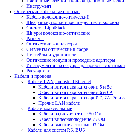
Настенные розетки и консолидационные точки
Инструмент
Оптические кабельные системы
Кабель волоконно-оптический
Шкафчики, полки и распределители волокна
Система LightStack
Шнуры волоконно-оптические
Разъемы
Оптические коннекторы
Сегменты оптические в сборе
Пигтейлы и удлинители
Оптические модули и проходные адаптеры
Инструмент и аксессуары для работы с оптикой
Расходники
Кабели и провода
Кабели LAN, Industrial Ethernet
Кабели витая пара категории 5 и 5е
Кабели витая пара категории 6 и 6A
Кабели витая пара категорий 7, 7А, 7е и 8
Прочие LAN кабели
Кабели коаксиальные
Кабели радиочастотные 50 Ом
Кабели видеонаблюдение 75 Ом
Кабели высокочастотные 93 Ом
Кабели для систем RS, BUS