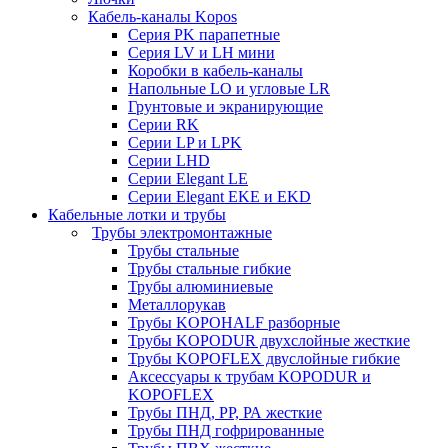
Кабель-каналы Kopos
Серия PK парапетные
Серия LV и LH мини
Коробки в кабель-каналы
Напольные LO и угловые LR
Грунтовые и экранирующие
Серии RK
Серии LP и LPK
Серии LHD
Серии Elegant LE
Серии Elegant EKE и EKD
Кабельные лотки и трубы
Трубы электромонтажные
Трубы стальные
Трубы стальные гибкие
Трубы алюминиевые
Металлорукав
Трубы KOPOHALF разборные
Трубы KOPODUR двухслойные жесткие
Трубы KOPOFLEX двуслойные гибкие
Аксессуары к трубам KOPODUR и
KOPOFLEX
Трубы ПНД, РР, РА жесткие
Трубы ПНД гофрированные