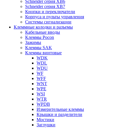
Schneider серия XB6
Schneider серия XB7
Кнопки и переключатели
Корпуса и пульты управления
Системы сигнализации
Клеммные колодки и разъемы
Кабельные вводы
Клеммы Pocon
Зажимы
Клеммы SAK
Клеммы винтовые
WDK
WDL
WDU
WF
WFF
WNT
WPE
WSI
WTR
WPDB
Измерительные клеммы
Крышки и разделители
Мостики
Заглушки