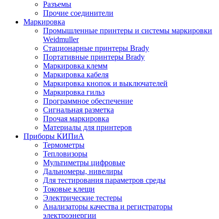
Разъемы
Прочие соединители
Маркировка
Промышленные принтеры и системы маркировки
Weidmuller
Стационарные принтеры Brady
Портативные принтеры Brady
Маркировка клемм
Маркировка кабеля
Маркировка кнопок и выключателей
Маркировка гильз
Программное обеспечение
Сигнальная разметка
Прочая маркировка
Материалы для принтеров
Приборы КИПиА
Термометры
Тепловизоры
Мультиметры цифровые
Дальномеры, нивелиры
Для тестирования параметров среды
Токовые клещи
Электрические тестеры
Анализаторы качества и регистраторы
электроэнергии