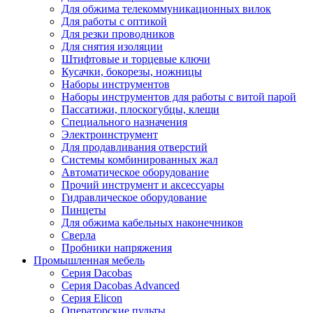
Для обжима телекоммуникационных вилок
Для работы с оптикой
Для резки проводников
Для снятия изоляции
Штифтовые и торцевые ключи
Кусачки, бокорезы, ножницы
Наборы инструментов
Наборы инструментов для работы с витой парой
Пассатижи, плоскогубцы, клещи
Специального назначения
Электроинструмент
Для продавливания отверстий
Системы комбинированных жал
Автоматическое оборудование
Прочий инструмент и аксессуары
Гидравлическое оборудование
Пинцеты
Для обжима кабельных наконечников
Сверла
Пробники напряжения
Промышленная мебель
Серия Dacobas
Серия Dacobas Advanced
Серия Elicon
Операторские пульты