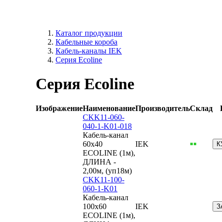
Каталог продукции
Кабельные короба
Кабель-каналы IEK
Серия Ecoline
Серия Ecoline
Изображение
Наименование
Производитель
Склад
CKK11-060-
040-1-K01-018
Кабель-канал
60х40
IEK
К
ECOLINE (1м),
ДЛИНА -
2,00м, (уп18м)
CKK11-100-
060-1-K01
Кабель-канал
100х60
IEK
З
ECOLINE (1м),