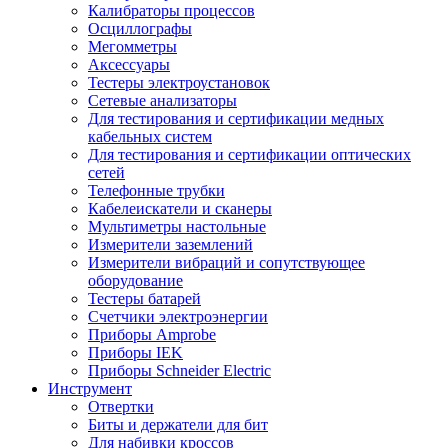
Калибраторы процессов
Осциллографы
Мегомметры
Аксессуары
Тестеры электроустановок
Сетевые анализаторы
Для тестирования и сертификации медных
кабельных систем
Для тестирования и сертификации оптических
сетей
Телефонные трубки
Кабелеискатели и сканеры
Мультиметры настольные
Измерители заземлений
Измерители вибраций и сопутствующее
оборудование
Тестеры батарей
Счетчики электроэнергии
Приборы Amprobe
Приборы IEK
Приборы Schneider Electric
Инструмент
Отвертки
Биты и держатели для бит
Для набивки кроссов