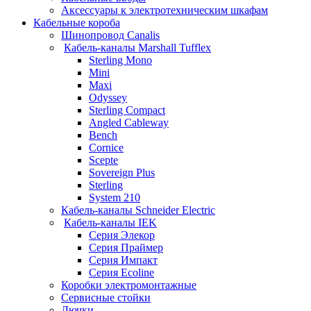
Аксессуары к электротехническим шкафам
Кабельные короба
Шинопровод Canalis
Кабель-каналы Marshall Tufflex
Sterling Mono
Mini
Maxi
Odyssey
Sterling Compact
Angled Cableway
Bench
Cornice
Scepte
Sovereign Plus
Sterling
System 210
Кабель-каналы Schneider Electric
Кабель-каналы IEK
Серия Элекор
Серия Праймер
Серия Импакт
Серия Ecoline
Коробки электромонтажные
Сервисные стойки
Лючки