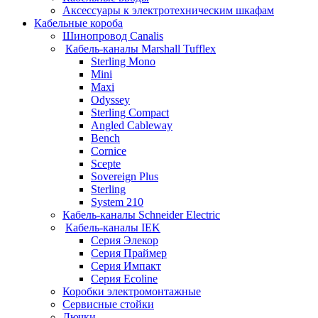
Аксессуары к электротехническим шкафам
Кабельные короба
Шинопровод Canalis
Кабель-каналы Marshall Tufflex
Sterling Mono
Mini
Maxi
Odyssey
Sterling Compact
Angled Cableway
Bench
Cornice
Scepte
Sovereign Plus
Sterling
System 210
Кабель-каналы Schneider Electric
Кабель-каналы IEK
Серия Элекор
Серия Праймер
Серия Импакт
Серия Ecoline
Коробки электромонтажные
Сервисные стойки
Лючки