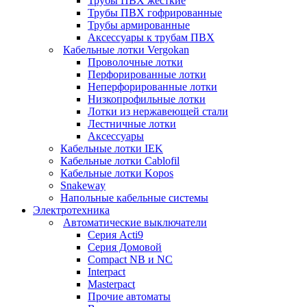
Трубы ПВХ жесткие
Трубы ПВХ гофрированные
Трубы армированные
Аксессуары к трубам ПВХ
Кабельные лотки Vergokan
Проволочные лотки
Перфорированные лотки
Неперфорированные лотки
Низкопрофильные лотки
Лотки из нержавеющей стали
Лестничные лотки
Аксессуары
Кабельные лотки IEK
Кабельные лотки Cablofil
Кабельные лотки Kopos
Snakeway
Напольные кабельные системы
Электротехника
Автоматические выключатели
Серия Acti9
Серия Домовой
Compact NB и NC
Interpact
Masterpact
Прочие автоматы