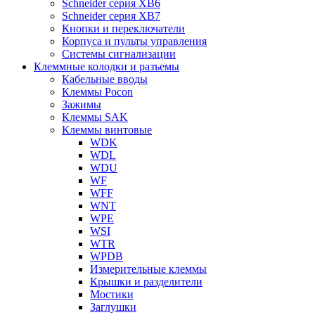
Schneider серия XB6
Schneider серия XB7
Кнопки и переключатели
Корпуса и пульты управления
Системы сигнализации
Клеммные колодки и разъемы
Кабельные вводы
Клеммы Pocon
Зажимы
Клеммы SAK
Клеммы винтовые
WDK
WDL
WDU
WF
WFF
WNT
WPE
WSI
WTR
WPDB
Измерительные клеммы
Крышки и разделители
Мостики
Заглушки