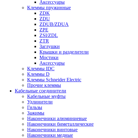
Аксессуары
Клеммы пружинные
ZDK
ZDU
ZDUB/ZDUA
ZPE
ZSI/ZDL
ZTR
Заглушки
Крышки и разделители
Мостики
Аксессуары
Клеммы IDC
Клеммы D
Клеммы Schneider Electric
Прочие клеммы
Кабельные соединители
Кабельные муфты
Удлинители
Гильзы
Зажимы
Наконечники алюминиевые
Наконечники биметаллические
Наконечники винтовые
Наконечники медные