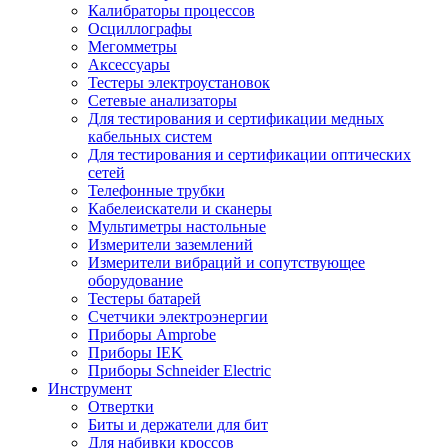
Калибраторы процессов
Осциллографы
Мегомметры
Аксессуары
Тестеры электроустановок
Сетевые анализаторы
Для тестирования и сертификации медных
кабельных систем
Для тестирования и сертификации оптических
сетей
Телефонные трубки
Кабелеискатели и сканеры
Мультиметры настольные
Измерители заземлений
Измерители вибраций и сопутствующее
оборудование
Тестеры батарей
Счетчики электроэнергии
Приборы Amprobe
Приборы IEK
Приборы Schneider Electric
Инструмент
Отвертки
Биты и держатели для бит
Для набивки кроссов