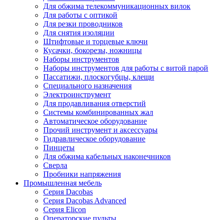
Для обжима телекоммуникационных вилок
Для работы с оптикой
Для резки проводников
Для снятия изоляции
Штифтовые и торцевые ключи
Кусачки, бокорезы, ножницы
Наборы инструментов
Наборы инструментов для работы с витой парой
Пассатижи, плоскогубцы, клещи
Специального назначения
Электроинструмент
Для продавливания отверстий
Системы комбинированных жал
Автоматическое оборудование
Прочий инструмент и аксессуары
Гидравлическое оборудование
Пинцеты
Для обжима кабельных наконечников
Сверла
Пробники напряжения
Промышленная мебель
Серия Dacobas
Серия Dacobas Advanced
Серия Elicon
Операторские пульты