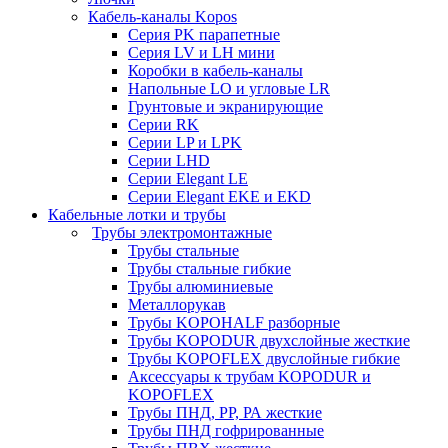
Кабель-каналы Kopos
Серия PK парапетные
Серия LV и LH мини
Коробки в кабель-каналы
Напольные LO и угловые LR
Грунтовые и экранирующие
Серии RK
Серии LP и LPK
Серии LHD
Серии Elegant LE
Серии Elegant EKE и EKD
Кабельные лотки и трубы
Трубы электромонтажные
Трубы стальные
Трубы стальные гибкие
Трубы алюминиевые
Металлорукав
Трубы KOPOHALF разборные
Трубы KOPODUR двухслойные жесткие
Трубы KOPOFLEX двуслойные гибкие
Аксессуары к трубам KOPODUR и
KOPOFLEX
Трубы ПНД, РР, РА жесткие
Трубы ПНД гофрированные