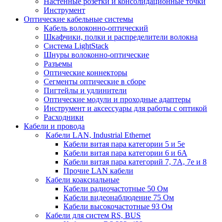
Настенные розетки и консолидационные точки
Инструмент
Оптические кабельные системы
Кабель волоконно-оптический
Шкафчики, полки и распределители волокна
Система LightStack
Шнуры волоконно-оптические
Разъемы
Оптические коннекторы
Сегменты оптические в сборе
Пигтейлы и удлинители
Оптические модули и проходные адаптеры
Инструмент и аксессуары для работы с оптикой
Расходники
Кабели и провода
Кабели LAN, Industrial Ethernet
Кабели витая пара категории 5 и 5е
Кабели витая пара категории 6 и 6A
Кабели витая пара категорий 7, 7А, 7е и 8
Прочие LAN кабели
Кабели коаксиальные
Кабели радиочастотные 50 Ом
Кабели видеонаблюдение 75 Ом
Кабели высокочастотные 93 Ом
Кабели для систем RS, BUS