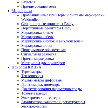
Разъемы
Прочие соединители
Маркировка
Промышленные принтеры и системы маркировки
Weidmuller
Стационарные принтеры Brady
Портативные принтеры Brady
Маркировка клемм
Маркировка кабеля
Маркировка кнопок и выключателей
Маркировка гильз
Программное обеспечение
Сигнальная разметка
Прочая маркировка
Материалы для принтеров
Приборы КИПиА
Термометры
Тепловизоры
Мультиметры цифровые
Дальномеры, нивелиры
Для тестирования параметров среды
Токовые клещи
Электрические тестеры
Анализаторы качества и регистраторы
электроэнергии