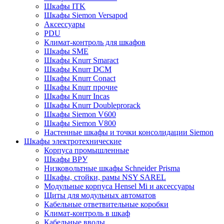
Шкафы ITK
Шкафы Siemon Versapod
Аксессуары
PDU
Климат-контроль для шкафов
Шкафы SME
Шкафы Knurr Smaract
Шкафы Knurr DCM
Шкафы Knurr Conact
Шкафы Knurr прочие
Шкафы Knurr Incas
Шкафы Knurr Doubleprorack
Шкафы Siemon V600
Шкафы Siemon V800
Настенные шкафы и точки консолидации Siemon
Шкафы электротехнические
Корпуса промышленные
Шкафы ВРУ
Низковольтные шкафы Schneider Prisma
Шкафы, стойки, рамы NSY SAREL
Модульные корпуса Hensel Mi и аксессуары
Щиты для модульных автоматов
Кабельные ответвительные коробки
Климат-контроль в шкаф
Кабельные вводы