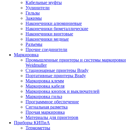
Кабельные муфты
Удлинители
Гильзы
Зажимы
Наконечники алюминиевые
Наконечники биметаллические
Наконечники винтовые
Наконечники медные
Разъемы
Прочие соединители
Маркировка
Промышленные принтеры и системы маркировки
Weidmuller
Стационарные принтеры Brady
Портативные принтеры Brady
Маркировка клемм
Маркировка кабеля
Маркировка кнопок и выключателей
Маркировка гильз
Программное обеспечение
Сигнальная разметка
Прочая маркировка
Материалы для принтеров
Приборы КИПиА
Термометры