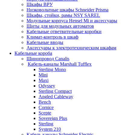
Шкафы ВРУ
Низковольтные шкафы Schneider Prisma
Шкафы, стойки, рамы NSY SAREL
Модульные корпуса Hensel Mi и аксессуары
Щиты для модульных автоматов
Кабельные ответвительные коробки
Климат-контроль в шкаф
Кабельные вводы
Аксессуары к электротехническим шкафам
Кабельные короба
Шинопровод Canalis
Кабель-каналы Marshall Tufflex
Sterling Mono
Mini
Maxi
Odyssey
Sterling Compact
Angled Cableway
Bench
Cornice
Scepte
Sovereign Plus
Sterling
System 210
Кабель-каналы Schneider Electric