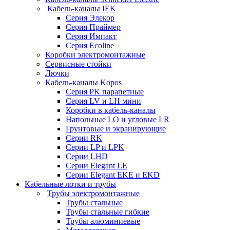
Кабель-каналы IEK
Серия Элекор
Серия Праймер
Серия Импакт
Серия Ecoline
Коробки электромонтажные
Сервисные стойки
Лючки
Кабель-каналы Kopos
Серия PK парапетные
Серия LV и LH мини
Коробки в кабель-каналы
Напольные LO и угловые LR
Грунтовые и экранирующие
Серии RK
Серии LP и LPK
Серии LHD
Серии Elegant LE
Серии Elegant EKE и EKD
Кабельные лотки и трубы
Трубы электромонтажные
Трубы стальные
Трубы стальные гибкие
Трубы алюминиевые