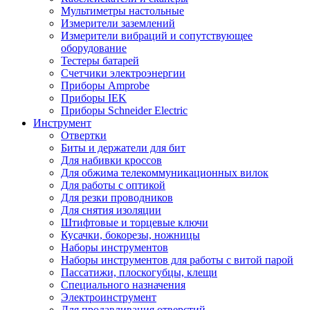
Мультиметры настольные
Измерители заземлений
Измерители вибраций и сопутствующее
оборудование
Тестеры батарей
Счетчики электроэнергии
Приборы Amprobe
Приборы IEK
Приборы Schneider Electric
Инструмент
Отвертки
Биты и держатели для бит
Для набивки кроссов
Для обжима телекоммуникационных вилок
Для работы с оптикой
Для резки проводников
Для снятия изоляции
Штифтовые и торцевые ключи
Кусачки, бокорезы, ножницы
Наборы инструментов
Наборы инструментов для работы с витой парой
Пассатижи, плоскогубцы, клещи
Специального назначения
Электроинструмент
Для продавливания отверстий