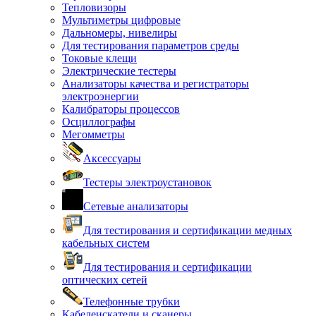
Тепловизоры
Мультиметры цифровые
Дальномеры, нивелиры
Для тестирования параметров среды
Токовые клещи
Электрические тестеры
Анализаторы качества и регистраторы
электроэнергии
Калибраторы процессов
Осциллографы
Мегомметры
Аксессуары
Тестеры электроустановок
Сетевые анализаторы
Для тестирования и сертификации медных
кабельных систем
Для тестирования и сертификации
оптических сетей
Телефонные трубки
Кабелеискатели и сканеры