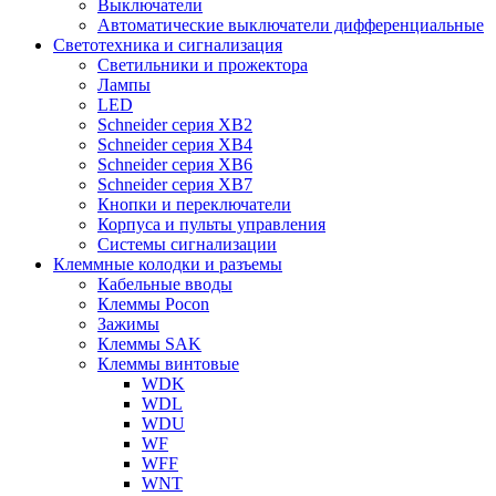
Выключатели
Автоматические выключатели дифференциальные
Светотехника и сигнализация
Светильники и прожектора
Лампы
LED
Schneider серия XB2
Schneider серия XB4
Schneider серия XB6
Schneider серия XB7
Кнопки и переключатели
Корпуса и пульты управления
Системы сигнализации
Клеммные колодки и разъемы
Кабельные вводы
Клеммы Pocon
Зажимы
Клеммы SAK
Клеммы винтовые
WDK
WDL
WDU
WF
WFF
WNT