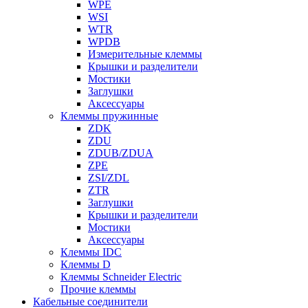
WPE
WSI
WTR
WPDB
Измерительные клеммы
Крышки и разделители
Мостики
Заглушки
Аксессуары
Клеммы пружинные
ZDK
ZDU
ZDUB/ZDUA
ZPE
ZSI/ZDL
ZTR
Заглушки
Крышки и разделители
Мостики
Аксессуары
Клеммы IDC
Клеммы D
Клеммы Schneider Electric
Прочие клеммы
Кабельные соединители