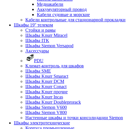
Медиакабели
Аккумуляторный провод
Кабели судовые и морские
Кабели контрольные для стационарной прокладки
Шкафы 19'' телеком
Стойки и рамы
Шкафы Knurr Miracel
Шкафы ITK
Шкафы Siemon Versapod
Аксессуары
PDU
Климат-контроль для шкафов
Шкафы SME
Шкафы Knurr Smaract
Шкафы Knurr DCM
Шкафы Knurr Conact
Шкафы Knurr прочие
Шкафы Knurr Incas
Шкафы Knurr Doubleprorack
Шкафы Siemon V600
Шкафы Siemon V800
Настенные шкафы и точки консолидации Siemon
Шкафы электротехнические
Корпуса промышленные