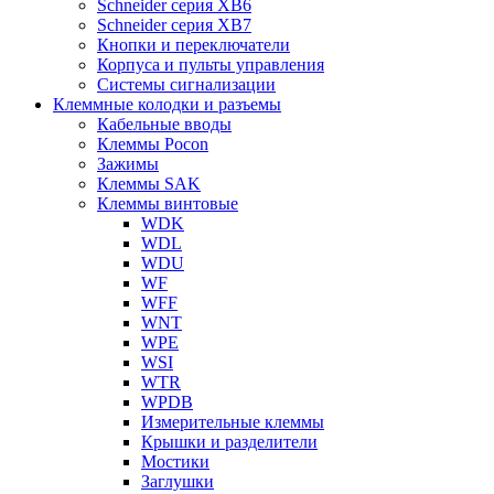
Schneider серия XB6
Schneider серия XB7
Кнопки и переключатели
Корпуса и пульты управления
Системы сигнализации
Клеммные колодки и разъемы
Кабельные вводы
Клеммы Pocon
Зажимы
Клеммы SAK
Клеммы винтовые
WDK
WDL
WDU
WF
WFF
WNT
WPE
WSI
WTR
WPDB
Измерительные клеммы
Крышки и разделители
Мостики
Заглушки