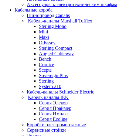
Аксессуары к электротехническим шкафам
Кабельные короба
Шинопровод Canalis
Кабель-каналы Marshall Tufflex
Sterling Mono
Mini
Maxi
Odyssey
Sterling Compact
Angled Cableway
Bench
Cornice
Scepte
Sovereign Plus
Sterling
System 210
Кабель-каналы Schneider Electric
Кабель-каналы IEK
Серия Элекор
Серия Праймер
Серия Импакт
Серия Ecoline
Коробки электромонтажные
Сервисные стойки
Лючки