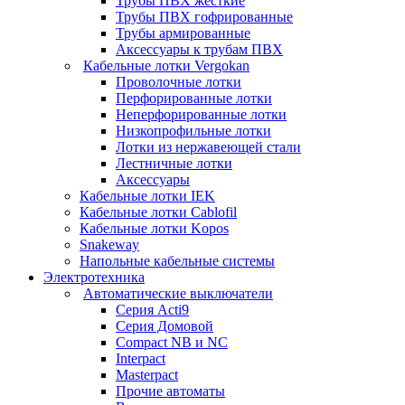
Трубы ПВХ жесткие
Трубы ПВХ гофрированные
Трубы армированные
Аксессуары к трубам ПВХ
Кабельные лотки Vergokan
Проволочные лотки
Перфорированные лотки
Неперфорированные лотки
Низкопрофильные лотки
Лотки из нержавеющей стали
Лестничные лотки
Аксессуары
Кабельные лотки IEK
Кабельные лотки Cablofil
Кабельные лотки Kopos
Snakeway
Напольные кабельные системы
Электротехника
Автоматические выключатели
Серия Acti9
Серия Домовой
Compact NB и NC
Interpact
Masterpact
Прочие автоматы