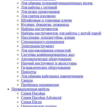
Для обжима телекоммуникационных вилок
Для работы с оптикой
Для резки проводников
Для снятия изоляции
Штифтовые и торцевые ключи
Кусачки, бокорезы, ножницы
Наборы инструментов
Наборы инструментов для работы с витой парой
Пассатижи, плоскогубцы, клещи
Специального назначения
Электроинструмент
Для продавливания отверстий
Системы комбинированных жал
Автоматическое оборудование
Прочий инструмент и аксессуары
Гидравлическое оборудование
Пинцеты
Для обжима кабельных наконечников
Сверла
Пробники напряжения
Промышленная мебель
Серия Dacobas
Серия Dacobas Advanced
Серия Elicon
Операторские пульты