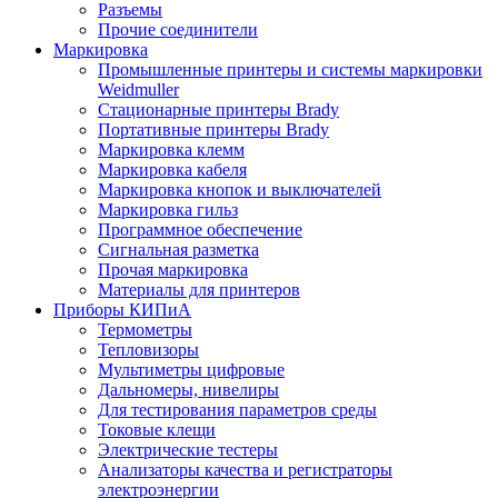
Разъемы
Прочие соединители
Маркировка
Промышленные принтеры и системы маркировки
Weidmuller
Стационарные принтеры Brady
Портативные принтеры Brady
Маркировка клемм
Маркировка кабеля
Маркировка кнопок и выключателей
Маркировка гильз
Программное обеспечение
Сигнальная разметка
Прочая маркировка
Материалы для принтеров
Приборы КИПиА
Термометры
Тепловизоры
Мультиметры цифровые
Дальномеры, нивелиры
Для тестирования параметров среды
Токовые клещи
Электрические тестеры
Анализаторы качества и регистраторы
электроэнергии