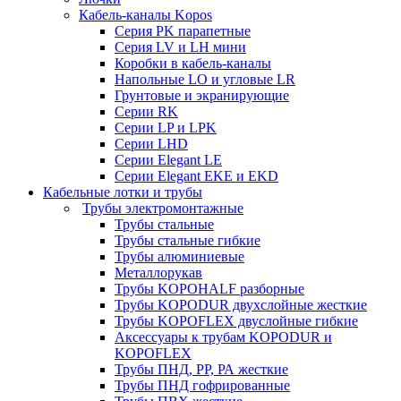
Кабель-каналы Kopos
Серия PK парапетные
Серия LV и LH мини
Коробки в кабель-каналы
Напольные LO и угловые LR
Грунтовые и экранирующие
Серии RK
Серии LP и LPK
Серии LHD
Серии Elegant LE
Серии Elegant EKE и EKD
Кабельные лотки и трубы
Трубы электромонтажные
Трубы стальные
Трубы стальные гибкие
Трубы алюминиевые
Металлорукав
Трубы KOPOHALF разборные
Трубы KOPODUR двухслойные жесткие
Трубы KOPOFLEX двуслойные гибкие
Аксессуары к трубам KOPODUR и
KOPOFLEX
Трубы ПНД, РР, РА жесткие
Трубы ПНД гофрированные