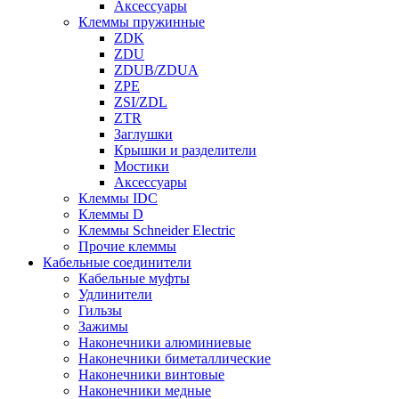
Аксессуары
Клеммы пружинные
ZDK
ZDU
ZDUB/ZDUA
ZPE
ZSI/ZDL
ZTR
Заглушки
Крышки и разделители
Мостики
Аксессуары
Клеммы IDC
Клеммы D
Клеммы Schneider Electric
Прочие клеммы
Кабельные соединители
Кабельные муфты
Удлинители
Гильзы
Зажимы
Наконечники алюминиевые
Наконечники биметаллические
Наконечники винтовые
Наконечники медные