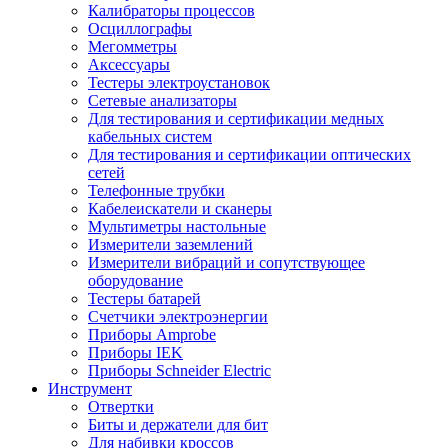
Калибраторы процессов
Осциллографы
Мегомметры
Аксессуары
Тестеры электроустановок
Сетевые анализаторы
Для тестирования и сертификации медных
кабельных систем
Для тестирования и сертификации оптических
сетей
Телефонные трубки
Кабелеискатели и сканеры
Мультиметры настольные
Измерители заземлений
Измерители вибраций и сопутствующее
оборудование
Тестеры батарей
Счетчики электроэнергии
Приборы Amprobe
Приборы IEK
Приборы Schneider Electric
Инструмент
Отвертки
Биты и держатели для бит
Для набивки кроссов