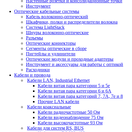
Настенные розетки и консолидационные точки
Инструмент
Оптические кабельные системы
Кабель волоконно-оптический
Шкафчики, полки и распределители волокна
Система LightStack
Шнуры волоконно-оптические
Разъемы
Оптические коннекторы
Сегменты оптические в сборе
Пигтейлы и удлинители
Оптические модули и проходные адаптеры
Инструмент и аксессуары для работы с оптикой
Расходники
Кабели и провода
Кабели LAN, Industrial Ethernet
Кабели витая пара категории 5 и 5е
Кабели витая пара категории 6 и 6A
Кабели витая пара категорий 7, 7А, 7е и 8
Прочие LAN кабели
Кабели коаксиальные
Кабели радиочастотные 50 Ом
Кабели видеонаблюдение 75 Ом
Кабели высокочастотные 93 Ом
Кабели для систем RS, BUS