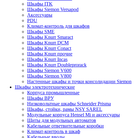
Шкафы ITK
Шкафы Siemon Versapod
Аксессуары
PDU
Климат-контроль для шкафов
Шкафы SME
Шкафы Knurr Smaract
Шкафы Knurr DCM
Шкафы Knurr Conact
Шкафы Knurr прочие
Шкафы Knurr Incas
Шкафы Knurr Doubleprorack
Шкафы Siemon V600
Шкафы Siemon V800
Настенные шкафы и точки консолидации Siemon
Шкафы электротехнические
Корпуса промышленные
Шкафы ВРУ
Низковольтные шкафы Schneider Prisma
Шкафы, стойки, рамы NSY SAREL
Модульные корпуса Hensel Mi и аксессуары
Щиты для модульных автоматов
Кабельные ответвительные коробки
Климат-контроль в шкаф
Кабельные вводы