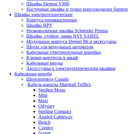
Шкафы Siemon V800
Настенные шкафы и точки консолидации Siemon
Шкафы электротехнические
Корпуса промышленные
Шкафы ВРУ
Низковольтные шкафы Schneider Prisma
Шкафы, стойки, рамы NSY SAREL
Модульные корпуса Hensel Mi и аксессуары
Щиты для модульных автоматов
Кабельные ответвительные коробки
Климат-контроль в шкаф
Кабельные вводы
Аксессуары к электротехническим шкафам
Кабельные короба
Шинопровод Canalis
Кабель-каналы Marshall Tufflex
Sterling Mono
Mini
Maxi
Odyssey
Sterling Compact
Angled Cableway
Bench
Cornice
Scepte