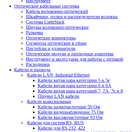
Инструмент
Оптические кабельные системы
Кабель волоконно-оптический
Шкафчики, полки и распределители волокна
Система LightStack
Шнуры волоконно-оптические
Разъемы
Оптические коннекторы
Сегменты оптические в сборе
Пигтейлы и удлинители
Оптические модули и проходные адаптеры
Инструмент и аксессуары для работы с оптикой
Расходники
Кабели и провода
Кабели LAN, Industrial Ethernet
Кабели витая пара категории 5 и 5е
Кабели витая пара категории 6 и 6A
Кабели витая пара категорий 7, 7А, 7е и 8
Прочие LAN кабели
Кабели коаксиальные
Кабели радиочастотные 50 Ом
Кабели видеонаблюдение 75 Ом
Кабели высокочастотные 93 Ом
Кабели для систем RS, BUS
Кабели для RS 232, 422