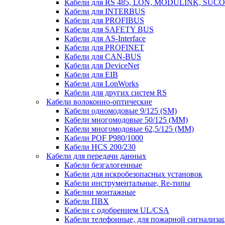
Кабели для RS 485, LON, MODULINK, SUCO
Кабели для INTERBUS
Кабели для PROFIBUS
Кабели для SAFETY BUS
Кабели для AS-Interface
Кабели для PROFINET
Кабели для CAN-BUS
Кабели для DeviceNet
Кабели для EIB
Кабели для LonWorks
Кабели для других систем RS
Кабели волоконно-оптические
Кабели одномодовые 9/125 (SM)
Кабели многомодовые 50/125 (ММ)
Кабели многомодовые 62,5/125 (ММ)
Кабели POF P980/1000
Кабели HCS 200/230
Кабели для передачи данных
Кабели безгалогенные
Кабели для искробезопасных установок
Кабели инструментальные, Re-типы
Кабелии монтажные
Кабели ПВХ
Кабели с одобрением UL/CSA
Кабели телефонные, для пожарной сигнализа