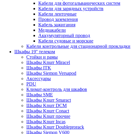
Кабели для фотогальванических систем
Кабели для зарядных устройств
Кабели ленточные
Провод заземления
Кабель зажигания
Медиакабели
Аккумуляторный провод
Кабели судовые и морские
Кабели контрольные для стационарной прокладки
Шкафы 19'' телеком
Стойки и рамы
Шкафы Knurr Miracel
Шкафы ITK
Шкафы Siemon Versapod
Аксессуары
PDU
Климат-контроль для шкафов
Шкафы SME
Шкафы Knurr Smaract
Шкафы Knurr DCM
Шкафы Knurr Conact
Шкафы Knurr прочие
Шкафы Knurr Incas
Шкафы Knurr Doubleprorack
Шкафы Siemon V600