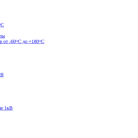
ᴼС
ары
р от -60ᴼC до +180ᴼС
кВ
ше 1кВ