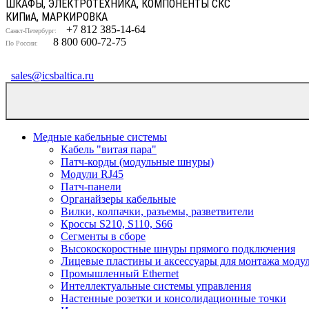
ШКАФЫ, ЭЛЕКТРОТЕХНИКА, КОМПОНЕНТЫ СКС
КИП
и
А, МАРКИРОВКА
+7 812 385-14-64
Санкт-Петербург:
8 800 600-72-75
По России:
sales@icsbaltica.ru
Медные кабельные системы
Кабель "витая пара"
Патч-корды (модульные шнуры)
Модули RJ45
Патч-панели
Органайзеры кабельные
Вилки, колпачки, разъемы, разветвители
Кроссы S210, S110, S66
Сегменты в сборе
Высокоскоростные шнуры прямого подключения
Лицевые пластины и аксессуары для монтажа моду
Промышленный Ethernet
Интеллектуальные системы управления
Настенные розетки и консолидационные точки