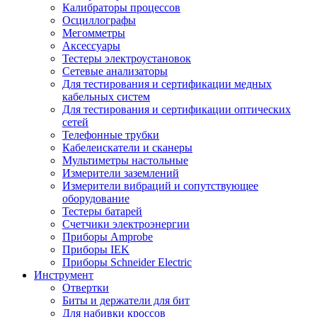
Калибраторы процессов
Осциллографы
Мегомметры
Аксессуары
Тестеры электроустановок
Сетевые анализаторы
Для тестирования и сертификации медных
кабельных систем
Для тестирования и сертификации оптических
сетей
Телефонные трубки
Кабелеискатели и сканеры
Мультиметры настольные
Измерители заземлений
Измерители вибраций и сопутствующее
оборудование
Тестеры батарей
Счетчики электроэнергии
Приборы Amprobe
Приборы IEK
Приборы Schneider Electric
Инструмент
Отвертки
Биты и держатели для бит
Для набивки кроссов