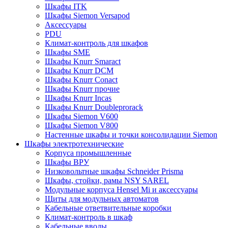
Шкафы ITK
Шкафы Siemon Versapod
Аксессуары
PDU
Климат-контроль для шкафов
Шкафы SME
Шкафы Knurr Smaract
Шкафы Knurr DCM
Шкафы Knurr Conact
Шкафы Knurr прочие
Шкафы Knurr Incas
Шкафы Knurr Doubleprorack
Шкафы Siemon V600
Шкафы Siemon V800
Настенные шкафы и точки консолидации Siemon
Шкафы электротехнические
Корпуса промышленные
Шкафы ВРУ
Низковольтные шкафы Schneider Prisma
Шкафы, стойки, рамы NSY SAREL
Модульные корпуса Hensel Mi и аксессуары
Щиты для модульных автоматов
Кабельные ответвительные коробки
Климат-контроль в шкаф
Кабельные вводы