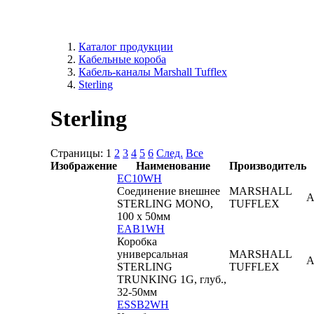
Каталог продукции
Кабельные короба
Кабель-каналы Marshall Tufflex
Sterling
Sterling
Страницы:
1
2
3
4
5
6
След.
Все
Изображение
Наименование
Производитель
EC10WH
Соединение внешнее
MARSHALL
STERLING MONO,
TUFFLEX
100 x 50мм
EAB1WH
Коробка
универсальная
MARSHALL
STERLING
TUFFLEX
TRUNKING 1G, глуб.,
32-50мм
ESSB2WH