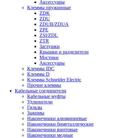
Аксессуары
Клеммы пружинные
ZDK
ZDU
ZDUB/ZDUA
ZPE
ZSI/ZDL
ZTR
Заглушки
Крышки и разделители
Мостики
Аксессуары
Клеммы IDC
Клеммы D
Клеммы Schneider Electric
Прочие клеммы
Кабельные соединители
Кабельные муфты
Удлинители
Гильзы
Зажимы
Наконечники алюминиевые
Наконечники биметаллические
Наконечники винтовые
Наконечники медные