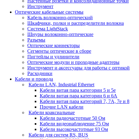
Настенные розетки и консолидационные точки
Инструмент
Оптические кабельные системы
Кабель волоконно-оптический
Шкафчики, полки и распределители волокна
Система LightStack
Шнуры волоконно-оптические
Разъемы
Оптические коннекторы
Сегменты оптические в сборе
Пигтейлы и удлинители
Оптические модули и проходные адаптеры
Инструмент и аксессуары для работы с оптикой
Расходники
Кабели и провода
Кабели LAN, Industrial Ethernet
Кабели витая пара категории 5 и 5е
Кабели витая пара категории 6 и 6A
Кабели витая пара категорий 7, 7А, 7е и 8
Прочие LAN кабели
Кабели коаксиальные
Кабели радиочастотные 50 Ом
Кабели видеонаблюдение 75 Ом
Кабели высокочастотные 93 Ом
Кабели для систем RS, BUS