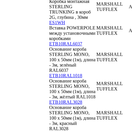
Коробка монтажная
MARSHALL
STERLING
TUFFLEX
TRUNKING в короб
2G, глубина , 30мм
ES1WH
Вставка POWERPOLE
MARSHALL
между установочными
TUFFLEX
коробками
ETB10RAL6037
Основание короба
STERLING MONO,
MARSHALL
100 x 50мм (1м), длина
TUFFLEX
- 3м, зелёный
RAL6037
ETB10RAL1018
Основание короба
MARSHALL
STERLING MONO,
TUFFLEX
100 x 50мм (1м), длина
- 3м, жёлтый RAL1018
ETB10RAL3028
Основание короба
STERLING MONO,
MARSHALL
100 x 50мм (1м), длина
TUFFLEX
- 3м, красный
RAL3028