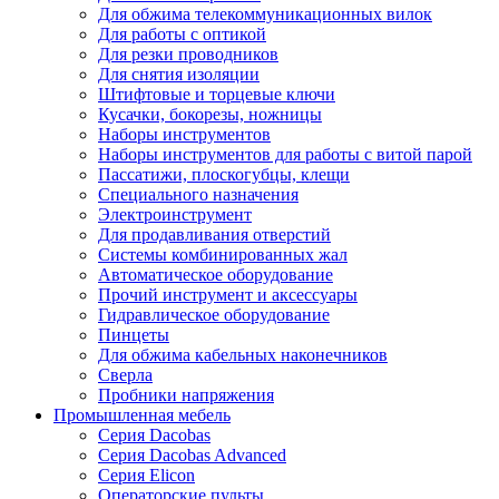
Для обжима телекоммуникационных вилок
Для работы с оптикой
Для резки проводников
Для снятия изоляции
Штифтовые и торцевые ключи
Кусачки, бокорезы, ножницы
Наборы инструментов
Наборы инструментов для работы с витой парой
Пассатижи, плоскогубцы, клещи
Специального назначения
Электроинструмент
Для продавливания отверстий
Системы комбинированных жал
Автоматическое оборудование
Прочий инструмент и аксессуары
Гидравлическое оборудование
Пинцеты
Для обжима кабельных наконечников
Сверла
Пробники напряжения
Промышленная мебель
Серия Dacobas
Серия Dacobas Advanced
Серия Elicon
Операторские пульты