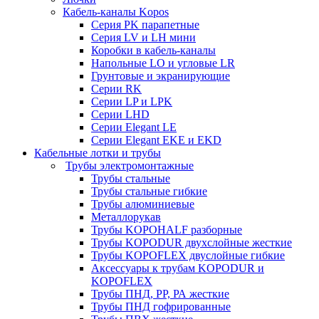
Кабель-каналы Kopos
Серия PK парапетные
Серия LV и LH мини
Коробки в кабель-каналы
Напольные LO и угловые LR
Грунтовые и экранирующие
Серии RK
Серии LP и LPK
Серии LHD
Серии Elegant LE
Серии Elegant EKE и EKD
Кабельные лотки и трубы
Трубы электромонтажные
Трубы стальные
Трубы стальные гибкие
Трубы алюминиевые
Металлорукав
Трубы KOPOHALF разборные
Трубы KOPODUR двухслойные жесткие
Трубы KOPOFLEX двуслойные гибкие
Аксессуары к трубам KOPODUR и
KOPOFLEX
Трубы ПНД, РР, РА жесткие
Трубы ПНД гофрированные