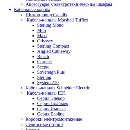
Аксессуары к электротехническим шкафам
Кабельные короба
Шинопровод Canalis
Кабель-каналы Marshall Tufflex
Sterling Mono
Mini
Maxi
Odyssey
Sterling Compact
Angled Cableway
Bench
Cornice
Scepte
Sovereign Plus
Sterling
System 210
Кабель-каналы Schneider Electric
Кабель-каналы IEK
Серия Элекор
Серия Праймер
Серия Импакт
Серия Ecoline
Коробки электромонтажные
Сервисные стойки
Лючки