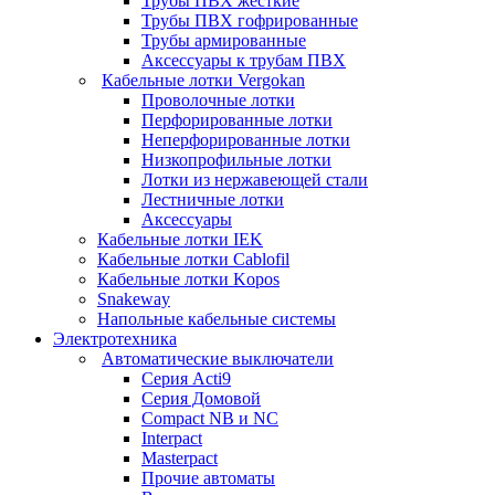
Трубы ПВХ жесткие
Трубы ПВХ гофрированные
Трубы армированные
Аксессуары к трубам ПВХ
Кабельные лотки Vergokan
Проволочные лотки
Перфорированные лотки
Неперфорированные лотки
Низкопрофильные лотки
Лотки из нержавеющей стали
Лестничные лотки
Аксессуары
Кабельные лотки IEK
Кабельные лотки Cablofil
Кабельные лотки Kopos
Snakeway
Напольные кабельные системы
Электротехника
Автоматические выключатели
Серия Acti9
Серия Домовой
Compact NB и NC
Interpact
Masterpact
Прочие автоматы