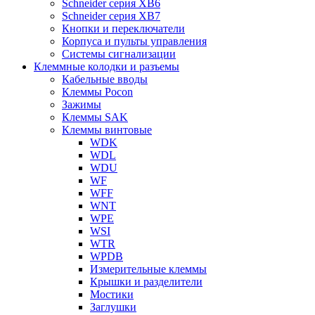
Schneider серия XB6
Schneider серия XB7
Кнопки и переключатели
Корпуса и пульты управления
Системы сигнализации
Клеммные колодки и разъемы
Кабельные вводы
Клеммы Pocon
Зажимы
Клеммы SAK
Клеммы винтовые
WDK
WDL
WDU
WF
WFF
WNT
WPE
WSI
WTR
WPDB
Измерительные клеммы
Крышки и разделители
Мостики
Заглушки