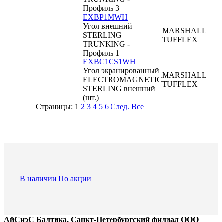
Профиль 3
EXBP1MWH
Угол внешний
MARSHALL
STERLING
TUFFLEX
TRUNKING -
Профиль 1
EXBC1CS1WH
Угол экранированный
MARSHALL
ELECTROMAGNETIC
TUFFLEX
STERLING внешний
(шт.)
Страницы:
1
2
3
4
5
6
След.
Все
В наличии
По акции
АйСиэС Балтика, Санкт-Петербургский филиал ООО