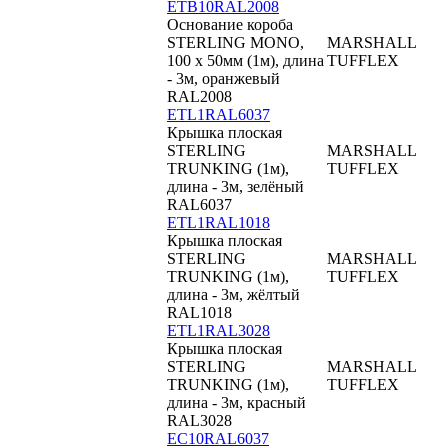
ETB10RAL2008
Основание короба
STERLING MONO,
MARSHALL
100 x 50мм (1м), длина
TUFFLEX
- 3м, оранжевый
RAL2008
ETL1RAL6037
Крышка плоская
STERLING
MARSHALL
TRUNKING (1м),
TUFFLEX
длина - 3м, зелёный
RAL6037
ETL1RAL1018
Крышка плоская
STERLING
MARSHALL
TRUNKING (1м),
TUFFLEX
длина - 3м, жёлтый
RAL1018
ETL1RAL3028
Крышка плоская
STERLING
MARSHALL
TRUNKING (1м),
TUFFLEX
длина - 3м, красный
RAL3028
EC10RAL6037