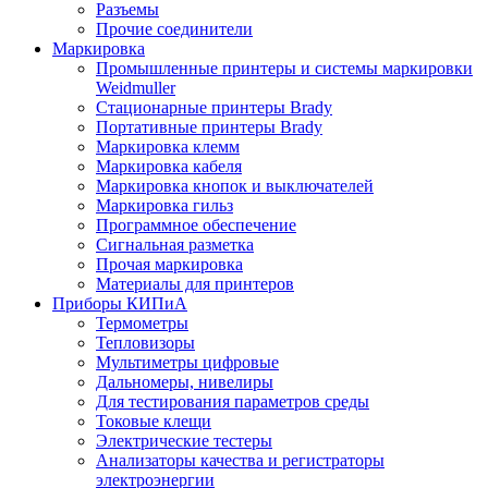
Разъемы
Прочие соединители
Маркировка
Промышленные принтеры и системы маркировки
Weidmuller
Стационарные принтеры Brady
Портативные принтеры Brady
Маркировка клемм
Маркировка кабеля
Маркировка кнопок и выключателей
Маркировка гильз
Программное обеспечение
Сигнальная разметка
Прочая маркировка
Материалы для принтеров
Приборы КИПиА
Термометры
Тепловизоры
Мультиметры цифровые
Дальномеры, нивелиры
Для тестирования параметров среды
Токовые клещи
Электрические тестеры
Анализаторы качества и регистраторы
электроэнергии