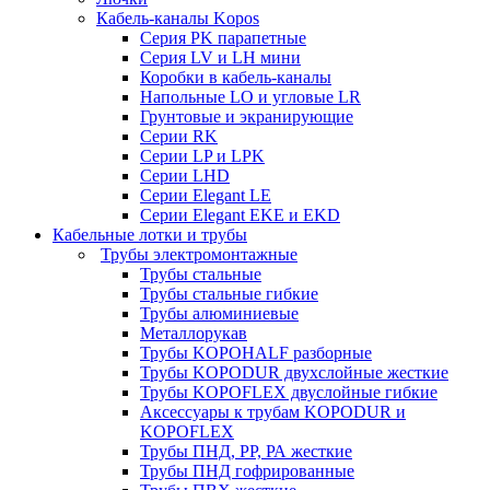
Кабель-каналы Kopos
Серия PK парапетные
Серия LV и LH мини
Коробки в кабель-каналы
Напольные LO и угловые LR
Грунтовые и экранирующие
Серии RK
Серии LP и LPK
Серии LHD
Серии Elegant LE
Серии Elegant EKE и EKD
Кабельные лотки и трубы
Трубы электромонтажные
Трубы стальные
Трубы стальные гибкие
Трубы алюминиевые
Металлорукав
Трубы KOPOHALF разборные
Трубы KOPODUR двухслойные жесткие
Трубы KOPOFLEX двуслойные гибкие
Аксессуары к трубам KOPODUR и
KOPOFLEX
Трубы ПНД, РР, РА жесткие
Трубы ПНД гофрированные