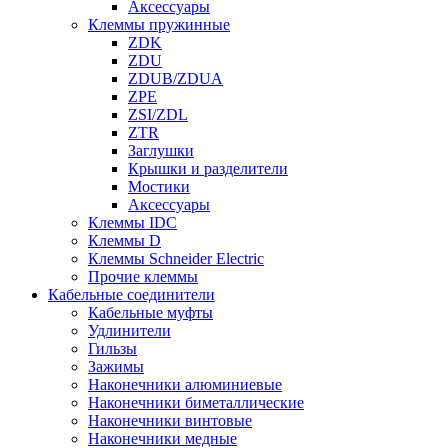
Аксессуары
Клеммы пружинные
ZDK
ZDU
ZDUB/ZDUA
ZPE
ZSI/ZDL
ZTR
Заглушки
Крышки и разделители
Мостики
Аксессуары
Клеммы IDC
Клеммы D
Клеммы Schneider Electric
Прочие клеммы
Кабельные соединители
Кабельные муфты
Удлинители
Гильзы
Зажимы
Наконечники алюминиевые
Наконечники биметаллические
Наконечники винтовые
Наконечники медные