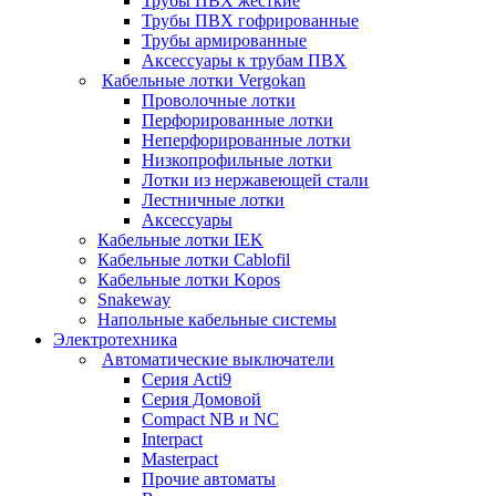
Трубы ПВХ жесткие
Трубы ПВХ гофрированные
Трубы армированные
Аксессуары к трубам ПВХ
Кабельные лотки Vergokan
Проволочные лотки
Перфорированные лотки
Неперфорированные лотки
Низкопрофильные лотки
Лотки из нержавеющей стали
Лестничные лотки
Аксессуары
Кабельные лотки IEK
Кабельные лотки Cablofil
Кабельные лотки Kopos
Snakeway
Напольные кабельные системы
Электротехника
Автоматические выключатели
Серия Acti9
Серия Домовой
Compact NB и NC
Interpact
Masterpact
Прочие автоматы