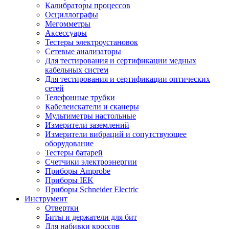
Калибраторы процессов
Осциллографы
Мегомметры
Аксессуары
Тестеры электроустановок
Сетевые анализаторы
Для тестирования и сертификации медных
кабельных систем
Для тестирования и сертификации оптических
сетей
Телефонные трубки
Кабелеискатели и сканеры
Мультиметры настольные
Измерители заземлений
Измерители вибраций и сопутствующее
оборудование
Тестеры батарей
Счетчики электроэнергии
Приборы Amprobe
Приборы IEK
Приборы Schneider Electric
Инструмент
Отвертки
Биты и держатели для бит
Для набивки кроссов