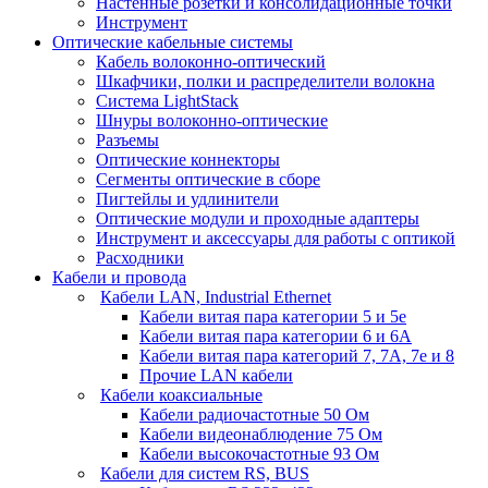
Настенные розетки и консолидационные точки
Инструмент
Оптические кабельные системы
Кабель волоконно-оптический
Шкафчики, полки и распределители волокна
Система LightStack
Шнуры волоконно-оптические
Разъемы
Оптические коннекторы
Сегменты оптические в сборе
Пигтейлы и удлинители
Оптические модули и проходные адаптеры
Инструмент и аксессуары для работы с оптикой
Расходники
Кабели и провода
Кабели LAN, Industrial Ethernet
Кабели витая пара категории 5 и 5е
Кабели витая пара категории 6 и 6A
Кабели витая пара категорий 7, 7А, 7е и 8
Прочие LAN кабели
Кабели коаксиальные
Кабели радиочастотные 50 Ом
Кабели видеонаблюдение 75 Ом
Кабели высокочастотные 93 Ом
Кабели для систем RS, BUS