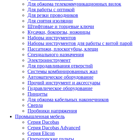
Для обжима телекоммуникационных вилок
Для работы с оптикой
Для резки проводников
Для снятия изоляции
Штифтовые и торцевые ключи
Кусачки, бокорезы, ножницы
Наборы инструментов
Наборы инструментов для работы с витой парой
Пассатижи, плоскогубцы, клещи
Специального назначения
Электроинструмент
Для продавливания отверстий
Системы комбинированных жал
Автоматическое оборудование
Прочий инструмент и аксессуары
Гидравлическое оборудование
Пинцеты
Для обжима кабельных наконечников
Сверла
Пробники напряжения
Промышленная мебель
Серия Dacobas
Серия Dacobas Advanced
Серия Elicon
Операторские пульты