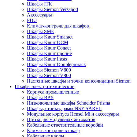
Шкафы ITK
Шкафы Siemon Versapod
Аксессуары
PDU
Климат-контроль для шкафов
Шкафы SME
Шкафы Knurr Smaract
Шкафы Knurr DCM
Шкафы Knurr Conact
Шкафы Knurr прочие
Шкафы Knurr Incas
Шкафы Knurr Doubleprorack
Шкафы Siemon V600
Шкафы Siemon V800
Настенные шкафы и точки консолидации Siemon
Шкафы электротехнические
Корпуса промышленные
Шкафы ВРУ
Низковольтные шкафы Schneider Prisma
Шкафы, стойки, рамы NSY SAREL
Модульные корпуса Hensel Mi и аксессуары
Щиты для модульных автоматов
Кабельные ответвительные коробки
Климат-контроль в шкаф
Кабельные вводы