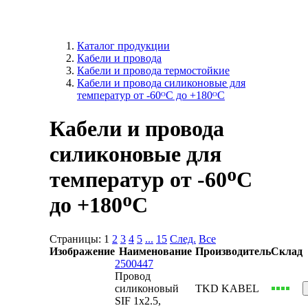
Каталог продукции
Кабели и провода
Кабели и провода термостойкие
Кабели и провода силиконовые для
температур от -60ᴼC до +180ᴼС
Кабели и провода
силиконовые для
температур от -60ᴼC
до +180ᴼС
Страницы:
1
2
3
4
5
...
15
След.
Все
Изображение
Наименование
Производитель
Склад
2500447
Провод
силиконовый
TKD KABEL
SIF 1x2.5,