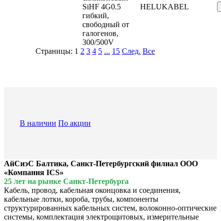
SiHF 4G0.5
HELUKABEL
гибкий,
свободный от
галогенов,
300/500V
Страницы:
1
2
3
4
5
...
15
След.
Все
В наличии
По акции
АйСиэС Балтика, Санкт-Петербургский филиал ООО
«Компания ICS»
25 лет на рынке Санкт-Петербурга
Кабель, провод, кабельная оконцовка и соединения,
кабельные лотки, короба, трубы, компоненты
структурированных кабельных систем, волоконно-оптические
системы, комплектация электрощитовых, измерительные