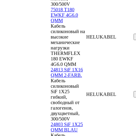
300/500V
75018 T180
EWKF 4G6.0
QMM
Кабель
силиконовый на
высокие
HELUKABEL
механические
нагрузки
THERMFLEX
180 EWKF
4G6.0 QMM
24813 SiF 1X16
QMM 2-FARB.
Кабель
силиконовый
SiF 1X25
HELUKABEL
гибкий,
свободный от
галогенов,
двухцветный,
300/500V
24803 SiF 1X25
QMM BLAU
Кабель