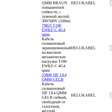
QMM BRAUN
HELUKABEL
повышенной
гибкости, с
луженой жилой,
300/500V (100m)
79825 T180
EWKF-C 4G4
qmm
Кабель
силиконовый
экранированный
HELUKABEL
на высокие
механические
нагрузки T180
EWKF-C 4G4
qmm
23808 SIF 1X4
QMM GELB
Кабель
силиконовый
SIF 1X4 QMM
HELUKABEL
GELB гибкий,
свободный от
галогенов,
жёлтый,