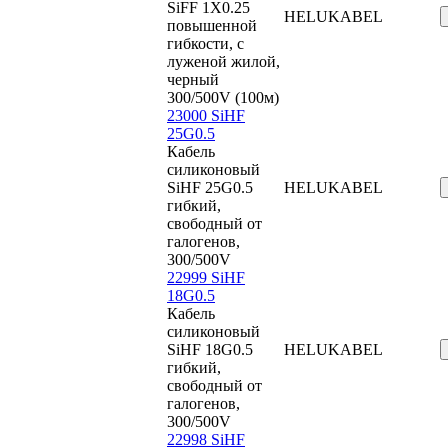
SiFF 1X0.25
HELUKABEL
повышенной
гибкости, с
луженой жилой,
черный
300/500V (100м)
23000 SiHF
25G0.5
Кабель
силиконовый
SiHF 25G0.5
HELUKABEL
гибкий,
свободный от
галогенов,
300/500V
22999 SiHF
18G0.5
Кабель
силиконовый
SiHF 18G0.5
HELUKABEL
гибкий,
свободный от
галогенов,
300/500V
22998 SiHF