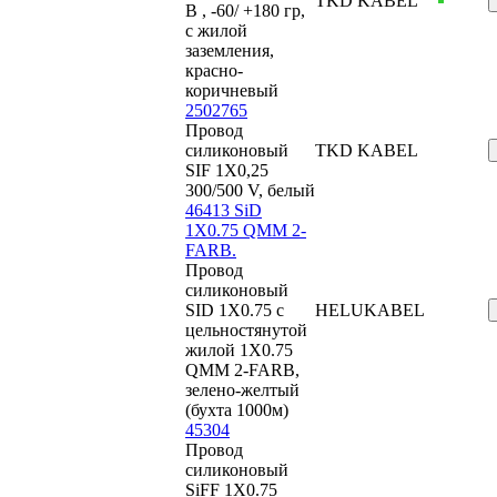
TKD KABEL
В , -60/ +180 гр,
с жилой
заземления,
красно-
коричневый
2502765
Провод
силиконовый
TKD KABEL
SIF 1X0,25
300/500 V, белый
46413 SiD
1X0.75 QMM 2-
FARB.
Провод
силиконовый
SID 1X0.75 с
HELUKABEL
цельностянутой
жилой 1X0.75
QMM 2-FARB,
зелено-желтый
(бухта 1000м)
45304
Провод
силиконовый
SiFF 1X0.75