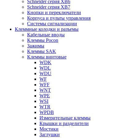
Schneider серия XB6
Schneider серия XB7
Кнопки и переключатели
Корпуса и пульты управления
Системы сигнализации
Клеммные колодки и разъемы
Кабельные вводы
Клеммы Pocon
Зажимы
Клеммы SAK
Клеммы винтовые
WDK
WDL
WDU
WF
WFF
WNT
WPE
WSI
WTR
WPDB
Измерительные клеммы
Крышки и разделители
Мостики
Заглушки