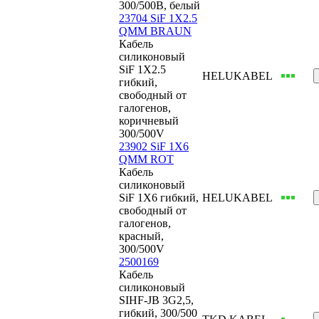
300/500В, белый
23704 SiF 1X2.5
QMM BRAUN
Кабель
силиконовый
SiF 1X2.5
HELUKABEL
гибкий,
свободный от
галогенов,
коричневый
300/500V
23902 SiF 1X6
QMM ROT
Кабель
силиконовый
SiF 1X6 гибкий,
HELUKABEL
свободный от
галогенов,
красный,
300/500V
2500169
Кабель
силиконовый
SIHF-JB 3G2,5,
гибкий, 300/500