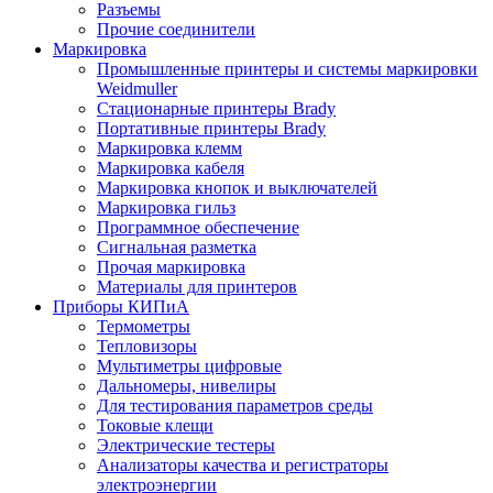
Разъемы
Прочие соединители
Маркировка
Промышленные принтеры и системы маркировки
Weidmuller
Стационарные принтеры Brady
Портативные принтеры Brady
Маркировка клемм
Маркировка кабеля
Маркировка кнопок и выключателей
Маркировка гильз
Программное обеспечение
Сигнальная разметка
Прочая маркировка
Материалы для принтеров
Приборы КИПиА
Термометры
Тепловизоры
Мультиметры цифровые
Дальномеры, нивелиры
Для тестирования параметров среды
Токовые клещи
Электрические тестеры
Анализаторы качества и регистраторы
электроэнергии