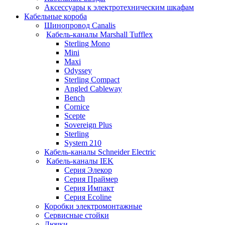
Аксессуары к электротехническим шкафам
Кабельные короба
Шинопровод Canalis
Кабель-каналы Marshall Tufflex
Sterling Mono
Mini
Maxi
Odyssey
Sterling Compact
Angled Cableway
Bench
Cornice
Scepte
Sovereign Plus
Sterling
System 210
Кабель-каналы Schneider Electric
Кабель-каналы IEK
Серия Элекор
Серия Праймер
Серия Импакт
Серия Ecoline
Коробки электромонтажные
Сервисные стойки
Лючки