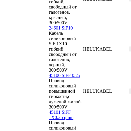
гибкий,
свободный от
галогенов,
красный,
300/500V
24601 SiF10
Кабель
силиконовый
SiF 1X10
гибкий,
HELUKABEL
свободный от
галогенов,
черный,
300/500V
45106 SiFF 0.25
Провод
силиконовый
повышенной
HELUKABEL
гибкости,с
луженой жилой.
300/500V
45101 SiFF
1X0.25 qmm
Провод
силиконовый