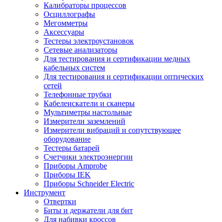
Калибраторы процессов
Осциллографы
Мегомметры
Аксессуары
Тестеры электроустановок
Сетевые анализаторы
Для тестирования и сертификации медных
кабельных систем
Для тестирования и сертификации оптических
сетей
Телефонные трубки
Кабелеискатели и сканеры
Мультиметры настольные
Измерители заземлений
Измерители вибраций и сопутствующее
оборудование
Тестеры батарей
Счетчики электроэнергии
Приборы Amprobe
Приборы IEK
Приборы Schneider Electric
Инструмент
Отвертки
Биты и держатели для бит
Для набивки кроссов