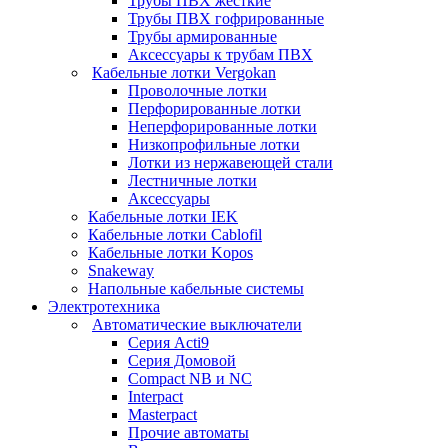
Трубы ПВХ жесткие
Трубы ПВХ гофрированные
Трубы армированные
Аксессуары к трубам ПВХ
Кабельные лотки Vergokan
Проволочные лотки
Перфорированные лотки
Неперфорированные лотки
Низкопрофильные лотки
Лотки из нержавеющей стали
Лестничные лотки
Аксессуары
Кабельные лотки IEK
Кабельные лотки Cablofil
Кабельные лотки Kopos
Snakeway
Напольные кабельные системы
Электротехника
Автоматические выключатели
Серия Acti9
Серия Домовой
Compact NB и NC
Interpact
Masterpact
Прочие автоматы