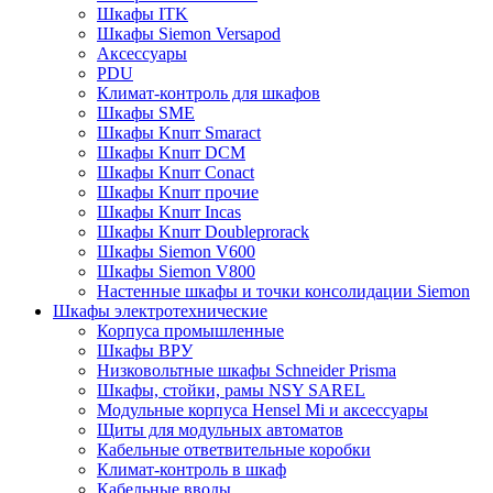
Шкафы ITK
Шкафы Siemon Versapod
Аксессуары
PDU
Климат-контроль для шкафов
Шкафы SME
Шкафы Knurr Smaract
Шкафы Knurr DCM
Шкафы Knurr Conact
Шкафы Knurr прочие
Шкафы Knurr Incas
Шкафы Knurr Doubleprorack
Шкафы Siemon V600
Шкафы Siemon V800
Настенные шкафы и точки консолидации Siemon
Шкафы электротехнические
Корпуса промышленные
Шкафы ВРУ
Низковольтные шкафы Schneider Prisma
Шкафы, стойки, рамы NSY SAREL
Модульные корпуса Hensel Mi и аксессуары
Щиты для модульных автоматов
Кабельные ответвительные коробки
Климат-контроль в шкаф
Кабельные вводы