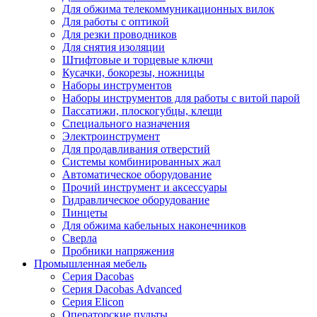
Для обжима телекоммуникационных вилок
Для работы с оптикой
Для резки проводников
Для снятия изоляции
Штифтовые и торцевые ключи
Кусачки, бокорезы, ножницы
Наборы инструментов
Наборы инструментов для работы с витой парой
Пассатижи, плоскогубцы, клещи
Специального назначения
Электроинструмент
Для продавливания отверстий
Системы комбинированных жал
Автоматическое оборудование
Прочий инструмент и аксессуары
Гидравлическое оборудование
Пинцеты
Для обжима кабельных наконечников
Сверла
Пробники напряжения
Промышленная мебель
Серия Dacobas
Серия Dacobas Advanced
Серия Elicon
Операторские пульты