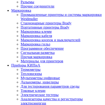
Разъемы
Прочие соединители
Маркировка
Промышленные принтеры и системы маркировки
Weidmuller
Стационарные принтеры Brady
Портативные принтеры Brady
Маркировка клемм
Маркировка кабеля
Маркировка кнопок и выключателей
Маркировка гильз
Программное обеспечение
Сигнальная разметка
Прочая маркировка
Материалы для принтеров
Приборы КИПиА
Термометры
Тепловизоры
Мультиметры цифровые
Дальномеры, нивелиры
Для тестирования параметров среды
Токовые клещи
Электрические тестеры
Анализаторы качества и регистраторы
электроэнергии