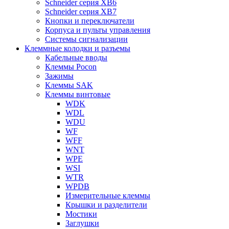
Schneider серия XB6
Schneider серия XB7
Кнопки и переключатели
Корпуса и пульты управления
Системы сигнализации
Клеммные колодки и разъемы
Кабельные вводы
Клеммы Pocon
Зажимы
Клеммы SAK
Клеммы винтовые
WDK
WDL
WDU
WF
WFF
WNT
WPE
WSI
WTR
WPDB
Измерительные клеммы
Крышки и разделители
Мостики
Заглушки