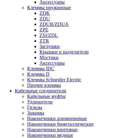
Аксессуары
Клеммы пружинные
ZDK
ZDU
ZDUB/ZDUA
ZPE
ZSI/ZDL
ZTR
Заглушки
Крышки и разделители
Мостики
Аксессуары
Клеммы IDC
Клеммы D
Клеммы Schneider Electric
Прочие клеммы
Кабельные соединители
Кабельные муфты
Удлинители
Гильзы
Зажимы
Наконечники алюминиевые
Наконечники биметаллические
Наконечники винтовые
Наконечники медные