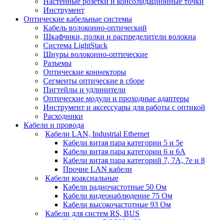
Настенные розетки и консолидационные точки
Инструмент
Оптические кабельные системы
Кабель волоконно-оптический
Шкафчики, полки и распределители волокна
Система LightStack
Шнуры волоконно-оптические
Разъемы
Оптические коннекторы
Сегменты оптические в сборе
Пигтейлы и удлинители
Оптические модули и проходные адаптеры
Инструмент и аксессуары для работы с оптикой
Расходники
Кабели и провода
Кабели LAN, Industrial Ethernet
Кабели витая пара категории 5 и 5е
Кабели витая пара категории 6 и 6A
Кабели витая пара категорий 7, 7А, 7е и 8
Прочие LAN кабели
Кабели коаксиальные
Кабели радиочастотные 50 Ом
Кабели видеонаблюдение 75 Ом
Кабели высокочастотные 93 Ом
Кабели для систем RS, BUS