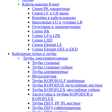
Кабель-каналы Kopos
Серия PK парапетные
Серия LV и LH мини
Коробки в кабель-каналы
Напольные LO и угловые LR
Грунтовые и экранирующие
Серии RK
Серии LP и LPK
Серии LHD
Серии Elegant LE
Серии Elegant EKE и EKD
Кабельные лотки и трубы
Трубы электромонтажные
Трубы стальные
Трубы стальные гибкие
Трубы алюминиевые
Металлорукав
Трубы KOPOHALF разборные
Трубы KOPODUR двухслойные жесткие
Трубы KOPOFLEX двуслойные гибкие
Аксессуары к трубам KOPODUR и
KOPOFLEX
Трубы ПНД, РР, РА жесткие
Трубы ПНД гофрированные