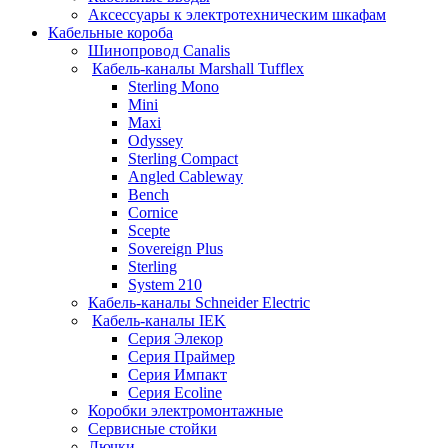
Аксессуары к электротехническим шкафам
Кабельные короба
Шинопровод Canalis
Кабель-каналы Marshall Tufflex
Sterling Mono
Mini
Maxi
Odyssey
Sterling Compact
Angled Cableway
Bench
Cornice
Scepte
Sovereign Plus
Sterling
System 210
Кабель-каналы Schneider Electric
Кабель-каналы IEK
Серия Элекор
Серия Праймер
Серия Импакт
Серия Ecoline
Коробки электромонтажные
Сервисные стойки
Лючки