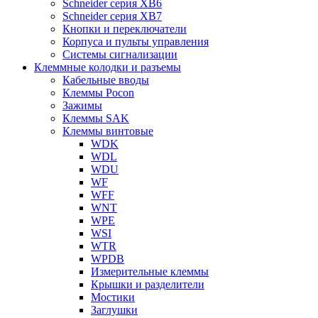
Schneider серия XB6
Schneider серия XB7
Кнопки и переключатели
Корпуса и пульты управления
Системы сигнализации
Клеммные колодки и разъемы
Кабельные вводы
Клеммы Pocon
Зажимы
Клеммы SAK
Клеммы винтовые
WDK
WDL
WDU
WF
WFF
WNT
WPE
WSI
WTR
WPDB
Измерительные клеммы
Крышки и разделители
Мостики
Заглушки