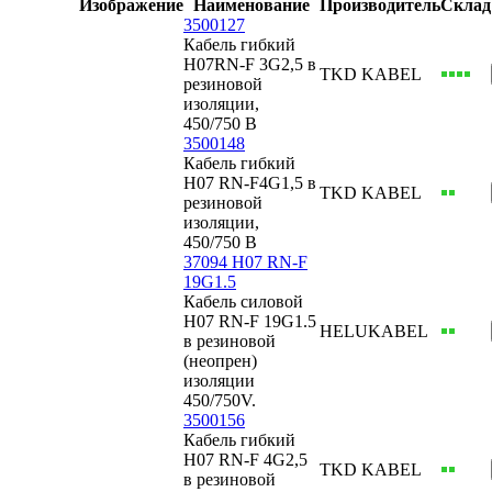
Изображение
Наименование
Производитель
Склад
3500127
Кабель гибкий
H07RN-F 3G2,5 в
TKD KABEL
резиновой
изоляции,
450/750 В
3500148
Кабель гибкий
H07 RN-F4G1,5 в
TKD KABEL
резиновой
изоляции,
450/750 В
37094 H07 RN-F
19G1.5
Кабель силовой
H07 RN-F 19G1.5
HELUKABEL
в резиновой
(неопрен)
изоляции
450/750V.
3500156
Кабель гибкий
H07 RN-F 4G2,5
TKD KABEL
в резиновой