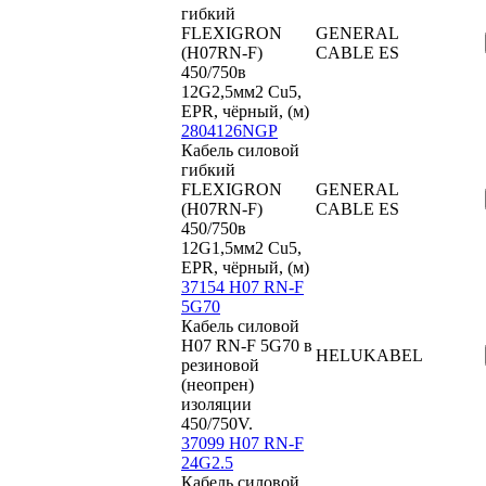
гибкий
FLEXIGRON
GENERAL
(H07RN-F)
CABLE ES
450/750в
12G2,5мм2 Cu5,
EPR, чёрный, (м)
2804126NGP
Кабель силовой
гибкий
FLEXIGRON
GENERAL
(H07RN-F)
CABLE ES
450/750в
12G1,5мм2 Cu5,
EPR, чёрный, (м)
37154 H07 RN-F
5G70
Кабель силовой
H07 RN-F 5G70 в
HELUKABEL
резиновой
(неопрен)
изоляции
450/750V.
37099 H07 RN-F
24G2.5
Кабель силовой