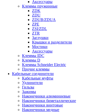
Аксессуары
Клеммы пружинные
ZDK
ZDU
ZDUB/ZDUA
ZPE
ZSI/ZDL
ZTR
Заглушки
Крышки и разделители
Мостики
Аксессуары
Клеммы IDC
Клеммы D
Клеммы Schneider Electric
Прочие клеммы
Кабельные соединители
Кабельные муфты
Удлинители
Гильзы
Зажимы
Наконечники алюминиевые
Наконечники биметаллические
Наконечники винтовые
Наконечники медные