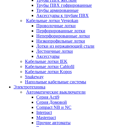
Трубы ПВХ жесткие
Трубы ПВХ гофрированные
Трубы армированные
Аксессуары к трубам ПВХ
Кабельные лотки Vergokan
Проволочные лотки
Перфорированные лотки
Неперфорированные лотки
Низкопрофильные лотки
Лотки из нержавеющей стали
Лестничные лотки
Аксессуары
Кабельные лотки IEK
Кабельные лотки Cablofil
Кабельные лотки Kopos
Snakeway
Напольные кабельные системы
Электротехника
Автоматические выключатели
Серия Acti9
Серия Домовой
Compact NB и NC
Interpact
Masterpact
Прочие автоматы