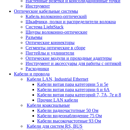
Настенные розетки и консолидационные точки
Инструмент
Оптические кабельные системы
Кабель волоконно-оптический
Шкафчики, полки и распределители волокна
Система LightStack
Шнуры волоконно-оптические
Разъемы
Оптические коннекторы
Сегменты оптические в сборе
Пигтейлы и удлинители
Оптические модули и проходные адаптеры
Инструмент и аксессуары для работы с оптикой
Расходники
Кабели и провода
Кабели LAN, Industrial Ethernet
Кабели витая пара категории 5 и 5е
Кабели витая пара категории 6 и 6A
Кабели витая пара категорий 7, 7А, 7е и 8
Прочие LAN кабели
Кабели коаксиальные
Кабели радиочастотные 50 Ом
Кабели видеонаблюдение 75 Ом
Кабели высокочастотные 93 Ом
Кабели для систем RS, BUS