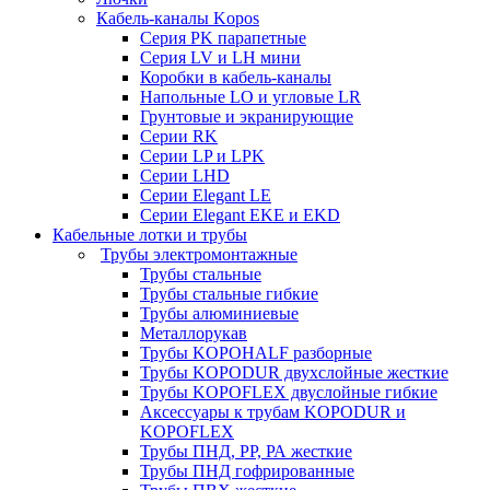
Кабель-каналы Kopos
Серия PK парапетные
Серия LV и LH мини
Коробки в кабель-каналы
Напольные LO и угловые LR
Грунтовые и экранирующие
Серии RK
Серии LP и LPK
Серии LHD
Серии Elegant LE
Серии Elegant EKE и EKD
Кабельные лотки и трубы
Трубы электромонтажные
Трубы стальные
Трубы стальные гибкие
Трубы алюминиевые
Металлорукав
Трубы KOPOHALF разборные
Трубы KOPODUR двухслойные жесткие
Трубы KOPOFLEX двуслойные гибкие
Аксессуары к трубам KOPODUR и
KOPOFLEX
Трубы ПНД, РР, РА жесткие
Трубы ПНД гофрированные