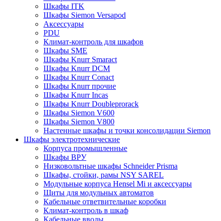
Шкафы ITK
Шкафы Siemon Versapod
Аксессуары
PDU
Климат-контроль для шкафов
Шкафы SME
Шкафы Knurr Smaract
Шкафы Knurr DCM
Шкафы Knurr Conact
Шкафы Knurr прочие
Шкафы Knurr Incas
Шкафы Knurr Doubleprorack
Шкафы Siemon V600
Шкафы Siemon V800
Настенные шкафы и точки консолидации Siemon
Шкафы электротехнические
Корпуса промышленные
Шкафы ВРУ
Низковольтные шкафы Schneider Prisma
Шкафы, стойки, рамы NSY SAREL
Модульные корпуса Hensel Mi и аксессуары
Щиты для модульных автоматов
Кабельные ответвительные коробки
Климат-контроль в шкаф
Кабельные вводы