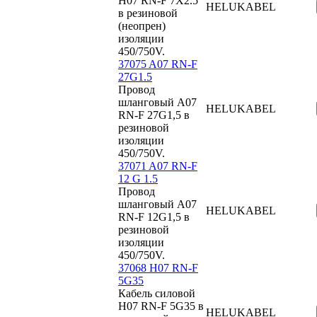
H07 RN-F 7X2.5
HELUKABEL
в резиновой
(неопрен)
изоляции
450/750V.
37075 A07 RN-F
27G1.5
Провод
шланговый A07
HELUKABEL
RN-F 27G1,5 в
резиновой
изоляции
450/750V.
37071 A07 RN-F
12 G 1.5
Провод
шланговый A07
HELUKABEL
RN-F 12G1,5 в
резиновой
изоляции
450/750V.
37068 H07 RN-F
5G35
Кабель силовой
H07 RN-F 5G35 в
HELUKABEL