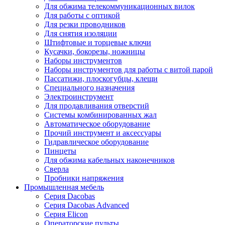
Для обжима телекоммуникационных вилок
Для работы с оптикой
Для резки проводников
Для снятия изоляции
Штифтовые и торцевые ключи
Кусачки, бокорезы, ножницы
Наборы инструментов
Наборы инструментов для работы с витой парой
Пассатижи, плоскогубцы, клещи
Специального назначения
Электроинструмент
Для продавливания отверстий
Системы комбинированных жал
Автоматическое оборудование
Прочий инструмент и аксессуары
Гидравлическое оборудование
Пинцеты
Для обжима кабельных наконечников
Сверла
Пробники напряжения
Промышленная мебель
Серия Dacobas
Серия Dacobas Advanced
Серия Elicon
Операторские пульты