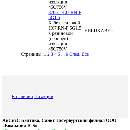
изоляции
450/750V.
37061 H07 RN-F
5G1.5
Кабель силовой
H07 RN-F 5G1.5
HELUKABEL
в резиновой
(неопрен)
изоляции
450/750V.
Страницы:
1
2
3
4
5
...
9
След.
Все
В наличии
По акции
АйСиэС Балтика, Санкт-Петербургский филиал ООО
«Компания ICS»