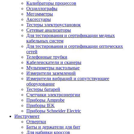
Калибраторы процессов
Осциллографы
Мегомметры
Аксессуары
Тестеры электроустановок
Сетевые анализаторы
Для тестирования и сертификации медных
кабельных систем
Для тестирования и сертификации оптических
сетей
Телефонные трубки
Кабелеискатели и сканеры
Мультиметры настольные
Измерители заземлений
Измерители вибраций и сопутствующее
оборудование
Тестеры батарей
Счетчики электроэнергии
Приборы Amprobe
Приборы IEK
Приборы Schneider Electric
Инструмент
Отвертки
Биты и держатели для бит
Для набивки кроссов