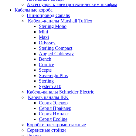
Аксессуары к электротехническим шкафам
Кабельные короба
Шинопровод Canalis
Кабель-каналы Marshall Tufflex
Sterling Mono
Mini
Maxi
Odyssey
Sterling Compact
Angled Cableway
Bench
Cornice
Scepte
Sovereign Plus
Sterling
System 210
Кабель-каналы Schneider Electric
Кабель-каналы IEK
Серия Элекор
Серия Праймер
Серия Импакт
Серия Ecoline
Коробки электромонтажные
Сервисные стойки
Лючки