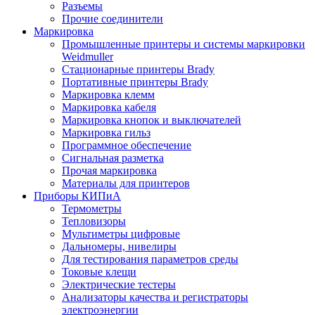
Разъемы
Прочие соединители
Маркировка
Промышленные принтеры и системы маркировки
Weidmuller
Стационарные принтеры Brady
Портативные принтеры Brady
Маркировка клемм
Маркировка кабеля
Маркировка кнопок и выключателей
Маркировка гильз
Программное обеспечение
Сигнальная разметка
Прочая маркировка
Материалы для принтеров
Приборы КИПиА
Термометры
Тепловизоры
Мультиметры цифровые
Дальномеры, нивелиры
Для тестирования параметров среды
Токовые клещи
Электрические тестеры
Анализаторы качества и регистраторы
электроэнергии