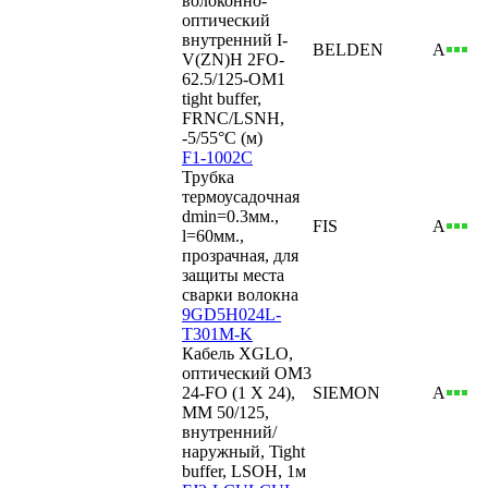
волоконно-
оптический
внутренний I-
BELDEN
А
V(ZN)H 2FO-
62.5/125-OM1
tight buffer,
FRNC/LSNH,
-5/55°C (м)
F1-1002C
Трубка
термоусадочная
dmin=0.3мм.,
FIS
А
l=60мм.,
прозрачная, для
защиты места
сварки волокна
9GD5H024L-
T301M-K
Кабель XGLO,
оптический OM3
24-FO (1 Х 24),
SIEMON
А
MM 50/125,
внутренний/
наружный, Tight
buffer, LSOH, 1м