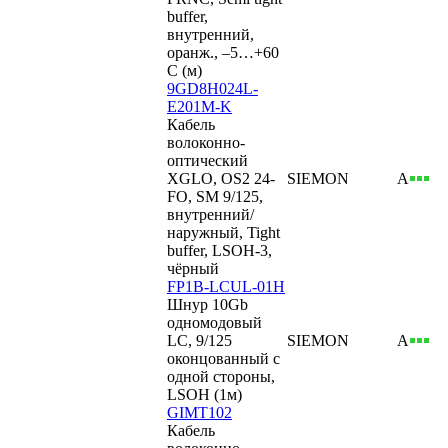
buffer,
внутренний,
оранж., –5…+60
C (м)
9GD8H024L-
E201M-K
Кабель
волоконно-
оптический
XGLO, OS2 24-
SIEMON
А
FO, SM 9/125,
внутренний/
наружный, Tight
buffer, LSOH-3,
чёрный
FP1B-LCUL-01H
Шнур 10Gb
одномодовый
LC, 9/125
SIEMON
А
оконцованный с
одной стороны,
LSOH (1м)
GIMT102
Кабель