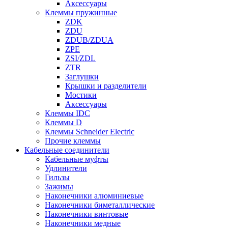
Аксессуары
Клеммы пружинные
ZDK
ZDU
ZDUB/ZDUA
ZPE
ZSI/ZDL
ZTR
Заглушки
Крышки и разделители
Мостики
Аксессуары
Клеммы IDC
Клеммы D
Клеммы Schneider Electric
Прочие клеммы
Кабельные соединители
Кабельные муфты
Удлинители
Гильзы
Зажимы
Наконечники алюминиевые
Наконечники биметаллические
Наконечники винтовые
Наконечники медные