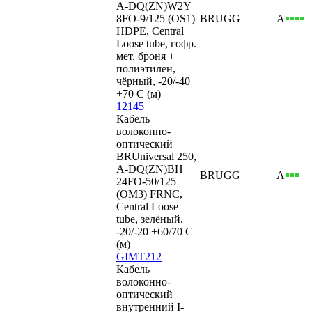
A-DQ(ZN)W2Y
8FO-9/125 (OS1)
BRUGG
А
HDPE, Central
Loose tube, гофр.
мет. броня +
полиэтилен,
чёрный, -20/-40
+70 С (м)
12145
Кабель
волоконно-
оптический
BRUniversal 250,
A-DQ(ZN)BH
BRUGG
А
24FO-50/125
(OM3) FRNC,
Central Loose
tube, зелёный,
-20/-20 +60/70 С
(м)
GIMT212
Кабель
волоконно-
оптический
внутренний I-