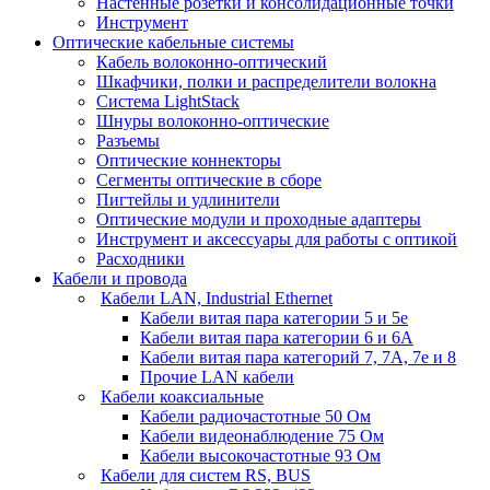
Настенные розетки и консолидационные точки
Инструмент
Оптические кабельные системы
Кабель волоконно-оптический
Шкафчики, полки и распределители волокна
Система LightStack
Шнуры волоконно-оптические
Разъемы
Оптические коннекторы
Сегменты оптические в сборе
Пигтейлы и удлинители
Оптические модули и проходные адаптеры
Инструмент и аксессуары для работы с оптикой
Расходники
Кабели и провода
Кабели LAN, Industrial Ethernet
Кабели витая пара категории 5 и 5е
Кабели витая пара категории 6 и 6A
Кабели витая пара категорий 7, 7А, 7е и 8
Прочие LAN кабели
Кабели коаксиальные
Кабели радиочастотные 50 Ом
Кабели видеонаблюдение 75 Ом
Кабели высокочастотные 93 Ом
Кабели для систем RS, BUS