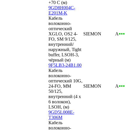
+70 С (м)
9GD8H004C-
E201M-K
Кабель
волоконно-
оптический
XGLO, OS2 4-
SIEMON
А
FO, SM 9/125,
внутренний/
наружный, Tight
buffer, LSOH-3,
чёрный (м)
9F5LB3-24B1.00
Кабель
волоконно-
оптический 10G,
24-FO, MM
SIEMON
А
50/125,
внутренний (4 х
6 волокон),
LSOH, (м)
9GD5L008E-
T306M
Кабель
волоконно-