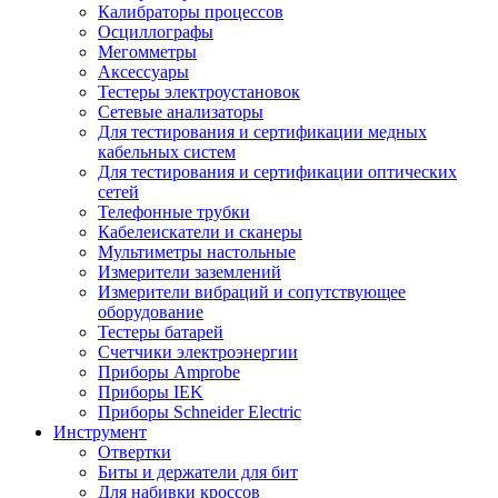
Калибраторы процессов
Осциллографы
Мегомметры
Аксессуары
Тестеры электроустановок
Сетевые анализаторы
Для тестирования и сертификации медных
кабельных систем
Для тестирования и сертификации оптических
сетей
Телефонные трубки
Кабелеискатели и сканеры
Мультиметры настольные
Измерители заземлений
Измерители вибраций и сопутствующее
оборудование
Тестеры батарей
Счетчики электроэнергии
Приборы Amprobe
Приборы IEK
Приборы Schneider Electric
Инструмент
Отвертки
Биты и держатели для бит
Для набивки кроссов