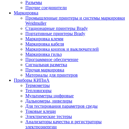
Разъемы
Прочие соединители
Маркировка
Промышленные принтеры и системы маркировки
Weidmuller
Стационарные принтеры Brady
Портативные принтеры Brady
Маркировка клемм
Маркировка кабеля
Маркировка кнопок и выключателей
Маркировка гильз
Программное обеспечение
Сигнальная разметка
Прочая маркировка
Материалы для принтеров
Приборы КИПиА
Термометры
Тепловизоры
Мультиметры цифровые
Дальномеры, нивелиры
Для тестирования параметров среды
Токовые клещи
Электрические тестеры
Анализаторы качества и регистраторы
электроэнергии