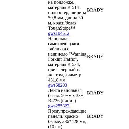
на подложке,
материал В-514
BRADY
полиэстер, ширина
50,8 мм, длина 30
м, красн/белая,
ToughStripe™
gws104512
Напольная
самоклеющаяся
табличка с
надписью "Warning
BRADY
Forklift Traffic",
материал В-534,
цвет - черный на
желтом, диаметр
431,8 мм
gws58203
Лента напольная,
BRADY
белая, 50мм х 33м,
B-726 (винил)
gws255322
Предупреждающие
панели, красно-
BRADY
белые, 286*428 мм,
(10 шт)