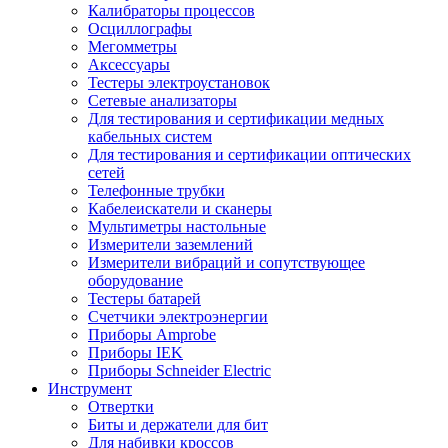
Калибраторы процессов
Осциллографы
Мегомметры
Аксессуары
Тестеры электроустановок
Сетевые анализаторы
Для тестирования и сертификации медных
кабельных систем
Для тестирования и сертификации оптических
сетей
Телефонные трубки
Кабелеискатели и сканеры
Мультиметры настольные
Измерители заземлений
Измерители вибраций и сопутствующее
оборудование
Тестеры батарей
Счетчики электроэнергии
Приборы Amprobe
Приборы IEK
Приборы Schneider Electric
Инструмент
Отвертки
Биты и держатели для бит
Для набивки кроссов