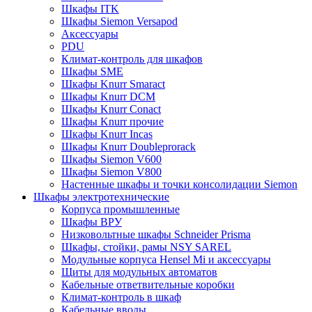
Шкафы ITK
Шкафы Siemon Versapod
Аксессуары
PDU
Климат-контроль для шкафов
Шкафы SME
Шкафы Knurr Smaract
Шкафы Knurr DCM
Шкафы Knurr Conact
Шкафы Knurr прочие
Шкафы Knurr Incas
Шкафы Knurr Doubleprorack
Шкафы Siemon V600
Шкафы Siemon V800
Настенные шкафы и точки консолидации Siemon
Шкафы электротехнические
Корпуса промышленные
Шкафы ВРУ
Низковольтные шкафы Schneider Prisma
Шкафы, стойки, рамы NSY SAREL
Модульные корпуса Hensel Mi и аксессуары
Щиты для модульных автоматов
Кабельные ответвительные коробки
Климат-контроль в шкаф
Кабельные вводы