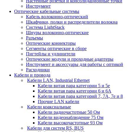
Настенные розетки и консолидационные точки
Инструмент
Оптические кабельные системы
Кабель волоконно-оптический
Шкафчики, полки и распределители волокна
Система LightStack
Шнуры волоконно-оптические
Разъемы
Оптические коннекторы
Сегменты оптические в сборе
Пигтейлы и удлинители
Оптические модули и проходные адаптеры
Инструмент и аксессуары для работы с оптикой
Расходники
Кабели и провода
Кабели LAN, Industrial Ethernet
Кабели витая пара категории 5 и 5е
Кабели витая пара категории 6 и 6A
Кабели витая пара категорий 7, 7А, 7е и 8
Прочие LAN кабели
Кабели коаксиальные
Кабели радиочастотные 50 Ом
Кабели видеонаблюдение 75 Ом
Кабели высокочастотные 93 Ом
Кабели для систем RS, BUS