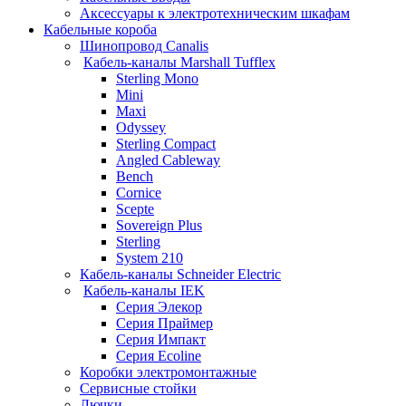
Аксессуары к электротехническим шкафам
Кабельные короба
Шинопровод Canalis
Кабель-каналы Marshall Tufflex
Sterling Mono
Mini
Maxi
Odyssey
Sterling Compact
Angled Cableway
Bench
Cornice
Scepte
Sovereign Plus
Sterling
System 210
Кабель-каналы Schneider Electric
Кабель-каналы IEK
Серия Элекор
Серия Праймер
Серия Импакт
Серия Ecoline
Коробки электромонтажные
Сервисные стойки
Лючки