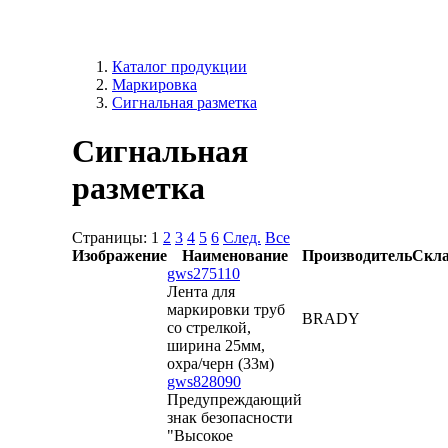
Каталог продукции
Маркировка
Сигнальная разметка
Сигнальная
разметка
Страницы:
1
2
3
4
5
6
След.
Все
Изображение
Наименование
Производитель
Скл
gws275110
Лента для
маркировки труб
BRADY
со стрелкой,
ширина 25мм,
охра/черн (33м)
gws828090
Предупреждающий
знак безопасности
"Высокое