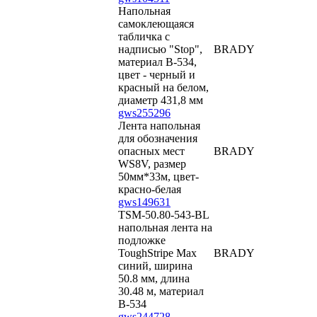
Напольная
самоклеющаяся
табличка с
надписью "Stop",
BRADY
материал В-534,
цвет - черный и
красный на белом,
диаметр 431,8 мм
gws255296
Лента напольная
для обозначения
опасных мест
BRADY
WS8V, размер
50мм*33м, цвет-
красно-белая
gws149631
TSM-50.80-543-BL
напольная лента на
подложке
ToughStripe Max
BRADY
синий, ширина
50.8 мм, длина
30.48 м, материал
В-534
gws244728