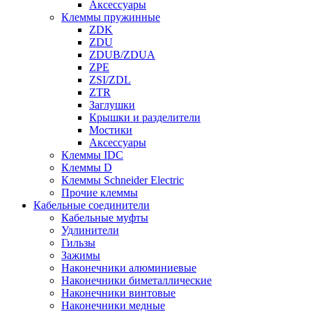
Аксессуары
Клеммы пружинные
ZDK
ZDU
ZDUB/ZDUA
ZPE
ZSI/ZDL
ZTR
Заглушки
Крышки и разделители
Мостики
Аксессуары
Клеммы IDC
Клеммы D
Клеммы Schneider Electric
Прочие клеммы
Кабельные соединители
Кабельные муфты
Удлинители
Гильзы
Зажимы
Наконечники алюминиевые
Наконечники биметаллические
Наконечники винтовые
Наконечники медные