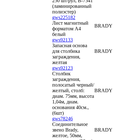
250 шт/рул, B-7541
(ламинированный
полиэстер)
gws225182
Лист магнитный
BRADY
форматом А4
белый
gws92133
Запасная основа
для столбика
BRADY
заграждения,
желтая
gws92123
Столбик
заграждения,
полосатый черный/
желтый, столб:
BRADY
диам. 75мм, высота
1,04м, диам.
основания 40см.,
(6шт)
gws78246
Соединительное
звено Brady,
BRADY
желтое, 50мм,