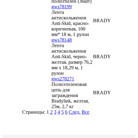
полиэтилен (36шт)
gws78199
Лента
антискольжения
BRADY
Anti-Skid, красно-
коричневая, 100
мм* 18 м, 1 рулон
gws78148
Лента
антискольжения
Anti-Skid, черно-
BRADY
желтая, размер 76,2
мм х 18,29 м, 1
рулон
gws278271
Полиэтиленовая
цепь для
BRADY
заграждения
Bradylink, желтая,
25м, 2,7 кг
Страницы:
1
2
3
4
5
6
След.
Все