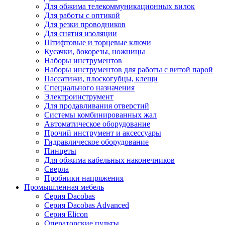
Для обжима телекоммуникационных вилок
Для работы с оптикой
Для резки проводников
Для снятия изоляции
Штифтовые и торцевые ключи
Кусачки, бокорезы, ножницы
Наборы инструментов
Наборы инструментов для работы с витой парой
Пассатижи, плоскогубцы, клещи
Специального назначения
Электроинструмент
Для продавливания отверстий
Системы комбинированных жал
Автоматическое оборудование
Прочий инструмент и аксессуары
Гидравлическое оборудование
Пинцеты
Для обжима кабельных наконечников
Сверла
Пробники напряжения
Промышленная мебель
Серия Dacobas
Серия Dacobas Advanced
Серия Elicon
Операторские пульты