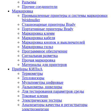
Разъемы
Прочие соединители
Маркировка
Промышленные принтеры и системы маркировки
Weidmuller
Стационарные принтеры Brady
Портативные принтеры Brady
Маркировка клемм
Маркировка кабеля
Маркировка кнопок и выключателей
Маркировка гильз
Программное обеспечение
Сигнальная разметка
Прочая маркировка
Материалы для принтеров
Приборы КИПиА
Термометры
Тепловизоры
Мультиметры цифровые
Дальномеры, нивелиры
Для тестирования параметров среды
Токовые клещи
Электрические тестеры
Анализаторы качества и регистраторы
электроэнергии