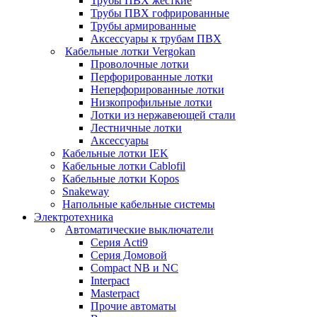
Трубы ПВХ жесткие
Трубы ПВХ гофрированные
Трубы армированные
Аксессуары к трубам ПВХ
Кабельные лотки Vergokan
Проволочные лотки
Перфорированные лотки
Неперфорированные лотки
Низкопрофильные лотки
Лотки из нержавеющей стали
Лестничные лотки
Аксессуары
Кабельные лотки IEK
Кабельные лотки Cablofil
Кабельные лотки Kopos
Snakeway
Напольные кабельные системы
Электротехника
Автоматические выключатели
Серия Acti9
Серия Домовой
Compact NB и NC
Interpact
Masterpact
Прочие автоматы