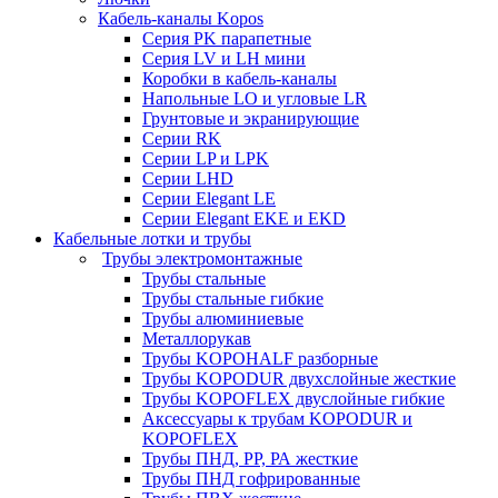
Кабель-каналы Kopos
Серия PK парапетные
Серия LV и LH мини
Коробки в кабель-каналы
Напольные LO и угловые LR
Грунтовые и экранирующие
Серии RK
Серии LP и LPK
Серии LHD
Серии Elegant LE
Серии Elegant EKE и EKD
Кабельные лотки и трубы
Трубы электромонтажные
Трубы стальные
Трубы стальные гибкие
Трубы алюминиевые
Металлорукав
Трубы KOPOHALF разборные
Трубы KOPODUR двухслойные жесткие
Трубы KOPOFLEX двуслойные гибкие
Аксессуары к трубам KOPODUR и
KOPOFLEX
Трубы ПНД, РР, РА жесткие
Трубы ПНД гофрированные