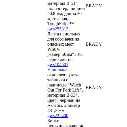
материал В-514
BRADY
полиэстер, ширина
50,8 мм, длина 30
м, зеленая,
ToughStripe™
gws255312
Лента напольная
для обозначения
опасных мест
BRADY
WS8V,
размер-50мм*33м,
чёрно-жёлтая
gws104501
Напольная
самоклеющаяся
табличка с
надписью "Watch
BRADY
Out For Fork Lift ",
материал В-534,
цвет - черный на
желтом, диаметр
431,8 мм
gws225400
Бирки
предупреждающие