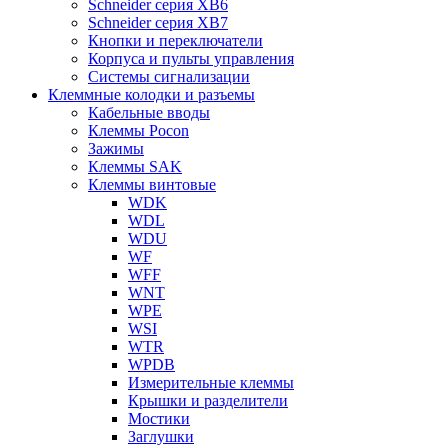
Schneider серия XB6
Schneider серия XB7
Кнопки и переключатели
Корпуса и пульты управления
Системы сигнализации
Клеммные колодки и разъемы
Кабельные вводы
Клеммы Pocon
Зажимы
Клеммы SAK
Клеммы винтовые
WDK
WDL
WDU
WF
WFF
WNT
WPE
WSI
WTR
WPDB
Измерительные клеммы
Крышки и разделители
Мостики
Заглушки