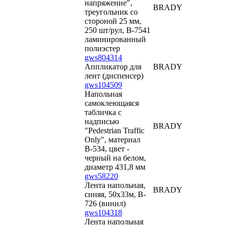
напряжение",
BRADY
треугольник со
стороной 25 мм,
250 шт/рул, B-7541
ламинированный
полиэстер
gws804314
Аппликатор для
BRADY
лент (диспенсер)
gws104509
Напольная
самоклеющаяся
табличка с
надписью
BRADY
"Pedestrian Traffic
Only", материал
В-534, цвет -
черный на белом,
диаметр 431,8 мм
gws58220
Лента напольная,
BRADY
синяя, 50х33м, B-
726 (винил)
gws104318
Лента напольная