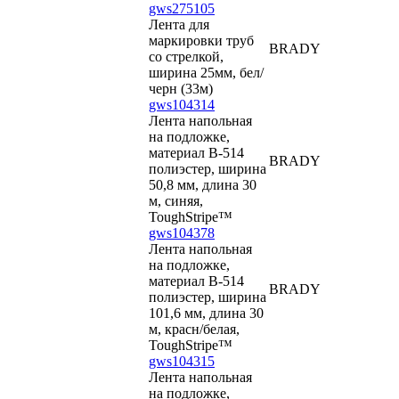
gws275105
Лента для
маркировки труб
BRADY
со стрелкой,
ширина 25мм, бел/
черн (33м)
gws104314
Лента напольная
на подложке,
материал В-514
BRADY
полиэстер, ширина
50,8 мм, длина 30
м, синяя,
ToughStripe™
gws104378
Лента напольная
на подложке,
материал В-514
BRADY
полиэстер, ширина
101,6 мм, длина 30
м, красн/белая,
ToughStripe™
gws104315
Лента напольная
на подложке,