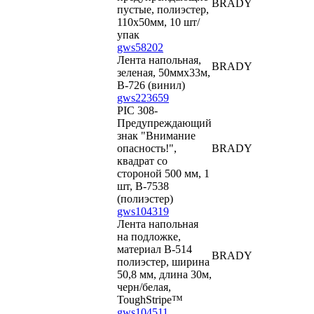
BRADY
пустые, полиэстер,
110х50мм, 10 шт/
упак
gws58202
Лента напольная,
BRADY
зеленая, 50ммх33м,
B-726 (винил)
gws223659
PIC 308-
Предупреждающий
знак "Внимание
опасность!",
BRADY
квадрат со
стороной 500 мм, 1
шт, B-7538
(полиэстер)
gws104319
Лента напольная
на подложке,
материал В-514
BRADY
полиэстер, ширина
50,8 мм, длина 30м,
черн/белая,
ToughStripe™
gws104511