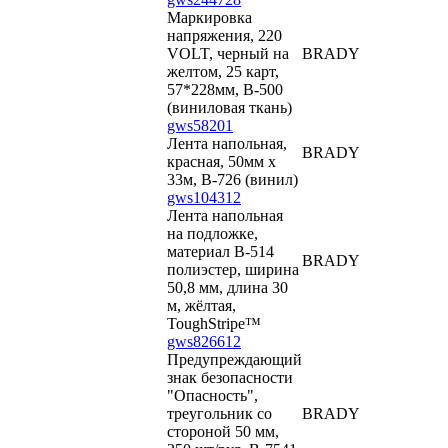
Маркировка
напряжения, 220
VOLT, черный на
BRADY
желтом, 25 карт,
57*228мм, B-500
(виниловая ткань)
gws58201
Лента напольная,
BRADY
красная, 50мм х
33м, B-726 (винил)
gws104312
Лента напольная
на подложке,
материал В-514
BRADY
полиэстер, ширина
50,8 мм, длина 30
м, жёлтая,
ToughStripe™
gws826612
Предупреждающий
знак безопасности
"Опасность",
треугольник со
BRADY
стороной 50 мм,