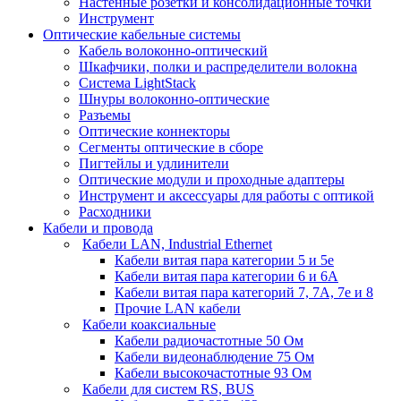
Настенные розетки и консолидационные точки
Инструмент
Оптические кабельные системы
Кабель волоконно-оптический
Шкафчики, полки и распределители волокна
Система LightStack
Шнуры волоконно-оптические
Разъемы
Оптические коннекторы
Сегменты оптические в сборе
Пигтейлы и удлинители
Оптические модули и проходные адаптеры
Инструмент и аксессуары для работы с оптикой
Расходники
Кабели и провода
Кабели LAN, Industrial Ethernet
Кабели витая пара категории 5 и 5е
Кабели витая пара категории 6 и 6A
Кабели витая пара категорий 7, 7А, 7е и 8
Прочие LAN кабели
Кабели коаксиальные
Кабели радиочастотные 50 Ом
Кабели видеонаблюдение 75 Ом
Кабели высокочастотные 93 Ом
Кабели для систем RS, BUS