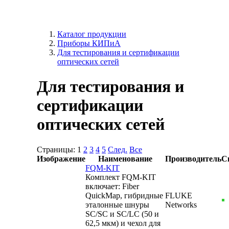
Каталог продукции
Приборы КИПиА
Для тестирования и сертификации
оптических сетей
Для тестирования и
сертификации
оптических сетей
Страницы:
1
2
3
4
5
След.
Все
Изображение
Наименование
Производитель
С
FQM-KIT
Комплект FQM-KIT
включает: Fiber
QuickMap, гибридные
FLUKE
эталонные шнуры
Networks
SC/SC и SC/LC (50 и
62,5 мкм) и чехол для