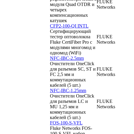
FLUKE
модуля Quad OTDR и
Networks
четырех
компенсационных
катушек
CFP2-100-QI INTL
Сертифицирующий
тестер оптоволокна
FLUKE
Fluke CertiFiber Pro c
Networks
модулями многомод и
одномод (WiFi)
NFC-IBC-2.5mm
Очистители OneClick
для разъемов SC, ST и
FLUKE
FC 2,5 мм и
Networks
коммутационных
кабелей (5 шт.)
NFC-IBC-1.25mm
Очистители OneClick
для разъемов LC и
FLUKE
MU 1,25 мм и
Networks
коммутационных
кабелей (5 шт.)
FOS-100-S-VFL
Fluke Networks FOS-
100-S-VFL набор