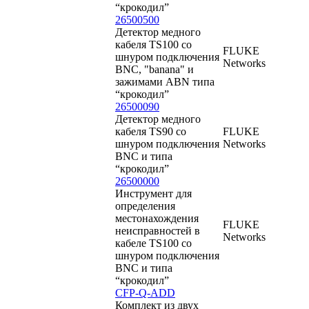
“крокодил”
26500500
Детектор медного
кабеля TS100 со
FLUKE
шнуром подключения
Networks
BNC, "banana" и
зажимами ABN типа
“крокодил”
26500090
Детектор медного
кабеля TS90 со
FLUKE
шнуром подключения
Networks
BNC и типа
“крокодил”
26500000
Инструмент для
определения
местонахождения
FLUKE
неисправностей в
Networks
кабеле TS100 со
шнуром подключения
BNC и типа
“крокодил”
CFP-Q-ADD
Комплект из двух