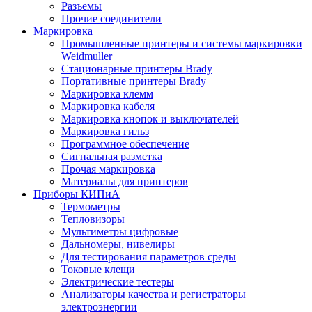
Разъемы
Прочие соединители
Маркировка
Промышленные принтеры и системы маркировки
Weidmuller
Стационарные принтеры Brady
Портативные принтеры Brady
Маркировка клемм
Маркировка кабеля
Маркировка кнопок и выключателей
Маркировка гильз
Программное обеспечение
Сигнальная разметка
Прочая маркировка
Материалы для принтеров
Приборы КИПиА
Термометры
Тепловизоры
Мультиметры цифровые
Дальномеры, нивелиры
Для тестирования параметров среды
Токовые клещи
Электрические тестеры
Анализаторы качества и регистраторы
электроэнергии