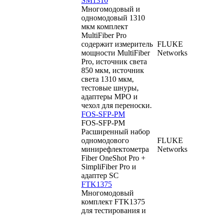
SM1310
Многомодовый и
одномодовый 1310
мкм комплект
MultiFiber Pro
содержит измеритель
FLUKE
мощности MultiFiber
Networks
Pro, источник света
850 мкм, источник
света 1310 мкм,
тестовые шнуры,
адаптеры MPO и
чехол для переноски.
FOS-SFP-PM
FOS-SFP-PM
Расширенный набор
одномодового
FLUKE
минирефлектометра
Networks
Fiber OneShot Pro +
SimpliFiber Pro и
адаптер SC
FTK1375
Многомодовый
комплект FTK1375
для тестирования и