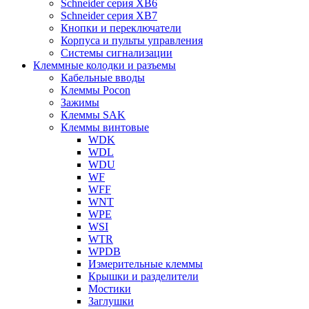
Schneider серия XB6
Schneider серия XB7
Кнопки и переключатели
Корпуса и пульты управления
Системы сигнализации
Клеммные колодки и разъемы
Кабельные вводы
Клеммы Pocon
Зажимы
Клеммы SAK
Клеммы винтовые
WDK
WDL
WDU
WF
WFF
WNT
WPE
WSI
WTR
WPDB
Измерительные клеммы
Крышки и разделители
Мостики
Заглушки