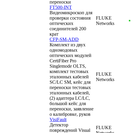
переноски
FT500-INT
Видеомикроскоп для
проверки состояния
FLUKE
оптических
Networks
соединителей 200
крат
CFP-SM-ADD
Комплект из двух
одномодовых
оптических модулей
CertiFiber Pro
Singlemode OLTS,
комплект тестовых
FLUKE
эталонных кабелей
Networks
SC/LC SM, кейс для
переноски тестовых
эталонных кабелей,
(2) адаптера LC/LC,
большой кейс для
переноски, заявление
о калибровке, руков
VisiFault
Детектор
FLUKE
повреждений Visual
Networks