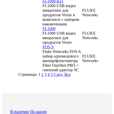
FI-1000-KIT
FI-1000 USB видео
микроскоп для
FLUKE
продуктов Versiv в
Networks
комплекте с набором
наконечников
FI-1000
FI-1000 USB видео
FLUKE
микроскоп для
Networks
продуктов Versiv
FOS-S
Fluke Networks FOS-S,
набор одномодового
FLUKE
минирефлектометра
Networks
Fiber OneShot PRO +
сменный адаптер SC
Страницы:
1
2
3
4
5
След.
Все
В наличии
По акции