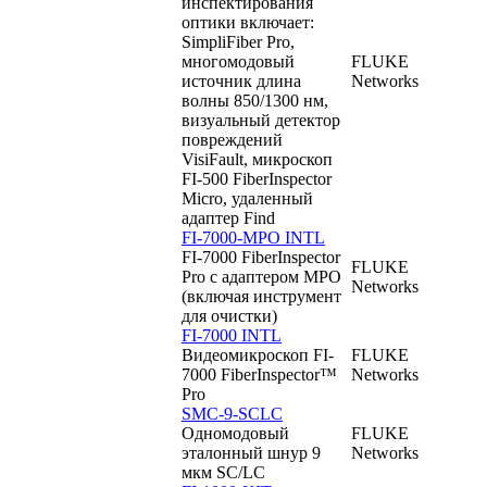
инспектирования
оптики включает:
SimpliFiber Pro,
многомодовый
FLUKE
источник длина
Networks
волны 850/1300 нм,
визуальный детектор
повреждений
VisiFault, микроскоп
FI-500 FiberInspector
Micro, удаленный
адаптер Find
FI-7000-MPO INTL
FI-7000 FiberInspector
FLUKE
Pro с адаптером MPO
Networks
(включая инструмент
для очистки)
FI-7000 INTL
Видеомикроскоп FI-
FLUKE
7000 FiberInspector™
Networks
Pro
SMC-9-SCLC
Одномодовый
FLUKE
эталонный шнур 9
Networks
мкм SC/LC