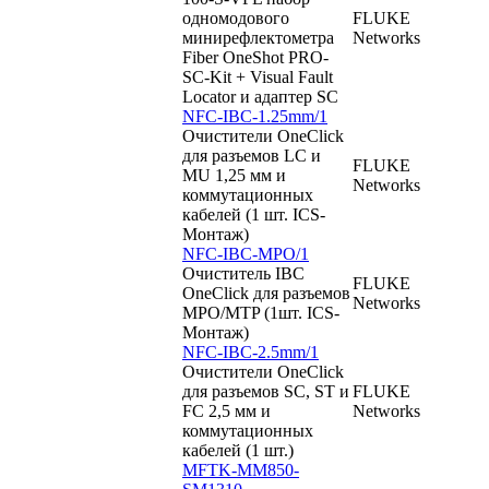
одномодового
FLUKE
минирефлектометра
Networks
Fiber OneShot PRO-
SC-Kit + Visual Fault
Locator и адаптер SC
NFC-IBC-1.25mm/1
Очистители OneClick
для разъемов LC и
FLUKE
MU 1,25 мм и
Networks
коммутационных
кабелей (1 шт. ICS-
Монтаж)
NFC-IBC-MPO/1
Очиститель IBC
FLUKE
OneClick для разъемов
Networks
MPO/MTP (1шт. ICS-
Монтаж)
NFC-IBC-2.5mm/1
Очистители OneClick
для разъемов SC, ST и
FLUKE
FC 2,5 мм и
Networks
коммутационных
кабелей (1 шт.)
MFTK-MM850-