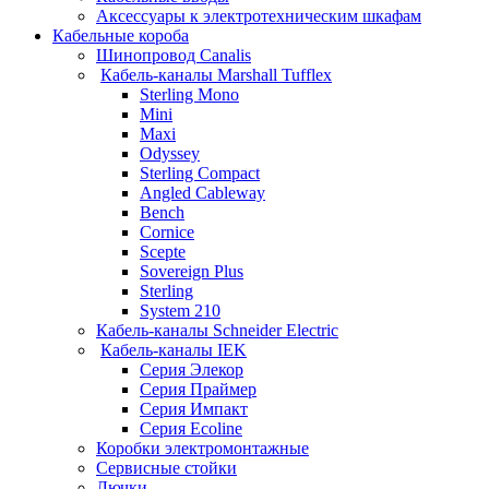
Аксессуары к электротехническим шкафам
Кабельные короба
Шинопровод Canalis
Кабель-каналы Marshall Tufflex
Sterling Mono
Mini
Maxi
Odyssey
Sterling Compact
Angled Cableway
Bench
Cornice
Scepte
Sovereign Plus
Sterling
System 210
Кабель-каналы Schneider Electric
Кабель-каналы IEK
Серия Элекор
Серия Праймер
Серия Импакт
Серия Ecoline
Коробки электромонтажные
Сервисные стойки
Лючки