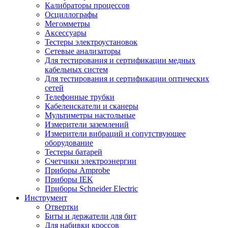
Калибраторы процессов
Осциллографы
Мегомметры
Аксессуары
Тестеры электроустановок
Сетевые анализаторы
Для тестирования и сертификации медных
кабельных систем
Для тестирования и сертификации оптических
сетей
Телефонные трубки
Кабелеискатели и сканеры
Мультиметры настольные
Измерители заземлений
Измерители вибраций и сопутствующее
оборудование
Тестеры батарей
Счетчики электроэнергии
Приборы Amprobe
Приборы IEK
Приборы Schneider Electric
Инструмент
Отвертки
Биты и держатели для бит
Для набивки кроссов