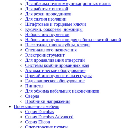
Для обжима телекоммуникационных вилок
Для работы с оптикой
Для резки проводников
Для снятия изоляции
Штифтовые и торцевые ключи
Кусачки, бокорезы, ножницы
Наборы инструментов
Наборы инструментов для работы с витой парой
Пассатижи, плоскогубцы, клещи
Специального назначения
Электроинструмент
Для продавливания отверстий
Системы комбинированных жал
Автоматическое оборудование
Прочий инструмент и аксессуары
Гидравлическое оборудование
Пинцеты
Для обжима кабельных наконечников
Сверла
Пробники напряжения
Промышленная мебель
Серия Dacobas
Серия Dacobas Advanced
Серия Elicon
Операторские пульты