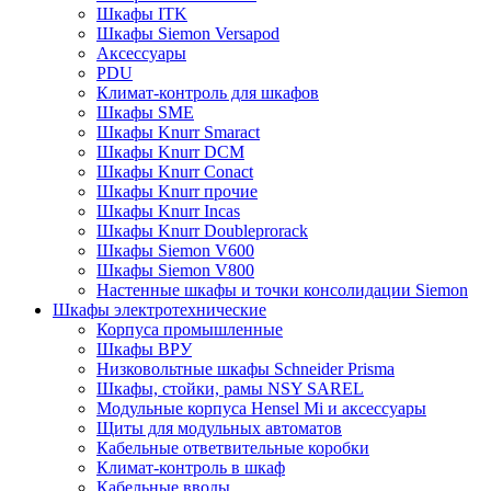
Шкафы ITK
Шкафы Siemon Versapod
Аксессуары
PDU
Климат-контроль для шкафов
Шкафы SME
Шкафы Knurr Smaract
Шкафы Knurr DCM
Шкафы Knurr Conact
Шкафы Knurr прочие
Шкафы Knurr Incas
Шкафы Knurr Doubleprorack
Шкафы Siemon V600
Шкафы Siemon V800
Настенные шкафы и точки консолидации Siemon
Шкафы электротехнические
Корпуса промышленные
Шкафы ВРУ
Низковольтные шкафы Schneider Prisma
Шкафы, стойки, рамы NSY SAREL
Модульные корпуса Hensel Mi и аксессуары
Щиты для модульных автоматов
Кабельные ответвительные коробки
Климат-контроль в шкаф
Кабельные вводы