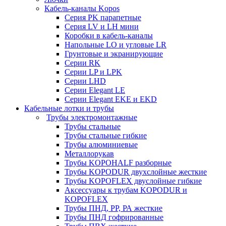
Кабель-каналы Kopos
Серия PK парапетные
Серия LV и LH мини
Коробки в кабель-каналы
Напольные LO и угловые LR
Грунтовые и экранирующие
Серии RK
Серии LP и LPK
Серии LHD
Серии Elegant LE
Серии Elegant EKE и EKD
Кабельные лотки и трубы
Трубы электромонтажные
Трубы стальные
Трубы стальные гибкие
Трубы алюминиевые
Металлорукав
Трубы KOPOHALF разборные
Трубы KOPODUR двухслойные жесткие
Трубы KOPOFLEX двуслойные гибкие
Аксессуары к трубам KOPODUR и
KOPOFLEX
Трубы ПНД, РР, РА жесткие
Трубы ПНД гофрированные