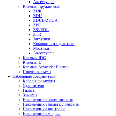
Аксессуары
Клеммы пружинные
ZDK
ZDU
ZDUB/ZDUA
ZPE
ZSI/ZDL
ZTR
Заглушки
Крышки и разделители
Мостики
Аксессуары
Клеммы IDC
Клеммы D
Клеммы Schneider Electric
Прочие клеммы
Кабельные соединители
Кабельные муфты
Удлинители
Гильзы
Зажимы
Наконечники алюминиевые
Наконечники биметаллические
Наконечники винтовые
Наконечники медные