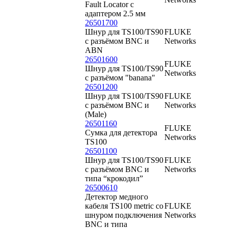
Fault Locator с
адаптером 2.5 мм
26501700
Шнур для TS100/TS90
FLUKE
с разъёмом BNC и
Networks
ABN
26501600
FLUKE
Шнур для TS100/TS90
Networks
с разъёмом "banana"
26501200
Шнур для TS100/TS90
FLUKE
с разъёмом BNC и
Networks
(Male)
26501160
FLUKE
Сумка для детектора
Networks
TS100
26501100
Шнур для TS100/TS90
FLUKE
с разъёмом BNC и
Networks
типа “крокодил”
26500610
Детектор медного
кабеля TS100 metric со
FLUKE
шнуром подключения
Networks
BNC и типа