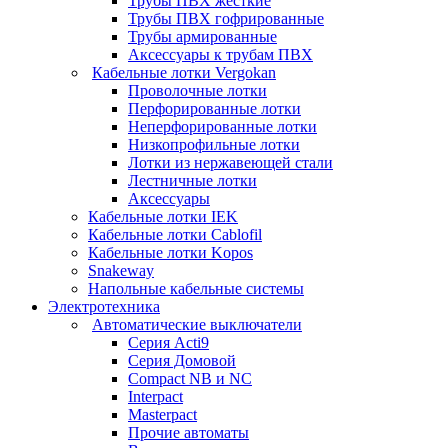
Трубы ПВХ жесткие
Трубы ПВХ гофрированные
Трубы армированные
Аксессуары к трубам ПВХ
Кабельные лотки Vergokan
Проволочные лотки
Перфорированные лотки
Неперфорированные лотки
Низкопрофильные лотки
Лотки из нержавеющей стали
Лестничные лотки
Аксессуары
Кабельные лотки IEK
Кабельные лотки Cablofil
Кабельные лотки Kopos
Snakeway
Напольные кабельные системы
Электротехника
Автоматические выключатели
Серия Acti9
Серия Домовой
Compact NB и NC
Interpact
Masterpact
Прочие автоматы