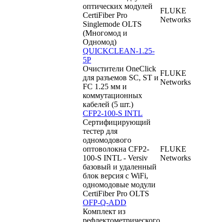
оптических модулей
FLUKE
CertiFiber Pro
Networks
Singlemode OLTS
(Многомод и
Одномод)
QUICKCLEAN-1.25-
5P
Очистители OneClick
FLUKE
для разъемов SC, ST и
Networks
FC 1.25 мм и
коммутационных
кабелей (5 шт.)
CFP2-100-S INTL
Сертифицирующий
тестер для
одномодового
оптоволокна CFP2-
FLUKE
100-S INTL - Versiv
Networks
базовый и удаленный
блок версия c WiFi,
одномодовые модули
CertiFiber Pro OLTS
OFP-Q-ADD
Комплект из
рефлектометрического