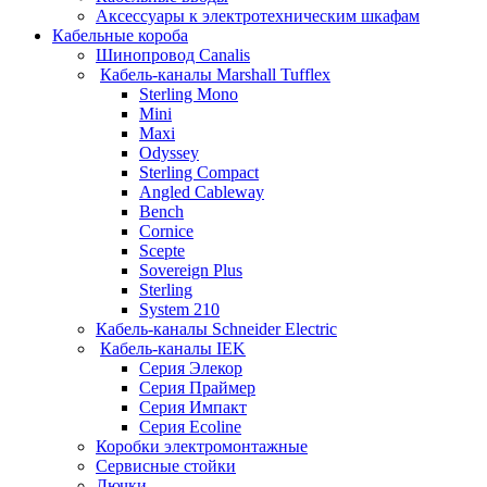
Аксессуары к электротехническим шкафам
Кабельные короба
Шинопровод Canalis
Кабель-каналы Marshall Tufflex
Sterling Mono
Mini
Maxi
Odyssey
Sterling Compact
Angled Cableway
Bench
Cornice
Scepte
Sovereign Plus
Sterling
System 210
Кабель-каналы Schneider Electric
Кабель-каналы IEK
Серия Элекор
Серия Праймер
Серия Импакт
Серия Ecoline
Коробки электромонтажные
Сервисные стойки
Лючки