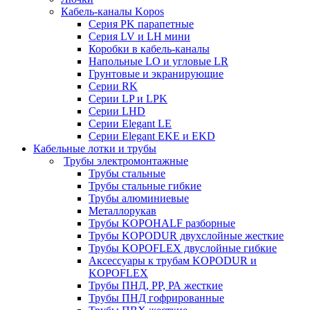
Кабель-каналы Kopos
Серия PK парапетные
Серия LV и LH мини
Коробки в кабель-каналы
Напольные LO и угловые LR
Грунтовые и экранирующие
Серии RK
Серии LP и LPK
Серии LHD
Серии Elegant LE
Серии Elegant EKE и EKD
Кабельные лотки и трубы
Трубы электромонтажные
Трубы стальные
Трубы стальные гибкие
Трубы алюминиевые
Металлорукав
Трубы KOPOHALF разборные
Трубы KOPODUR двухслойные жесткие
Трубы KOPOFLEX двуслойные гибкие
Аксессуары к трубам KOPODUR и
KOPOFLEX
Трубы ПНД, РР, РА жесткие
Трубы ПНД гофрированные