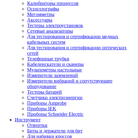
Калибраторы процессов
Осциллографы
Мегомметры
Аксессуары
Тестеры электроустановок
Сетевые анализаторы
Для тестирования и сертификации медных
кабельных систем
Для тестирования и сертификации оптических
сетей
Телефонные трубки
Кабелеискатели и сканеры
Мультиметры настольные
Измерители заземлений
Измерители вибраций и сопутствующее
оборудование
Тестеры батарей
Счетчики электроэнергии
Приборы Amprobe
Приборы IEK
Приборы Schneider Electric
Инструмент
Отвертки
Биты и держатели для бит
Для набивки кроссов