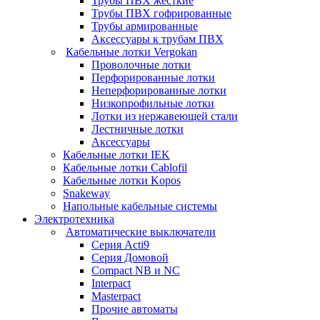
Трубы ПВХ жесткие
Трубы ПВХ гофрированные
Трубы армированные
Аксессуары к трубам ПВХ
Кабельные лотки Vergokan
Проволочные лотки
Перфорированные лотки
Неперфорированные лотки
Низкопрофильные лотки
Лотки из нержавеющей стали
Лестничные лотки
Аксессуары
Кабельные лотки IEK
Кабельные лотки Cablofil
Кабельные лотки Kopos
Snakeway
Напольные кабельные системы
Электротехника
Автоматические выключатели
Серия Acti9
Серия Домовой
Compact NB и NC
Interpact
Masterpact
Прочие автоматы