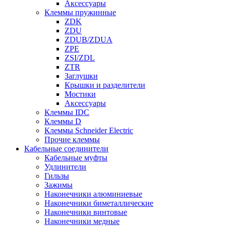
Аксессуары
Клеммы пружинные
ZDK
ZDU
ZDUB/ZDUA
ZPE
ZSI/ZDL
ZTR
Заглушки
Крышки и разделители
Мостики
Аксессуары
Клеммы IDC
Клеммы D
Клеммы Schneider Electric
Прочие клеммы
Кабельные соединители
Кабельные муфты
Удлинители
Гильзы
Зажимы
Наконечники алюминиевые
Наконечники биметаллические
Наконечники винтовые
Наконечники медные