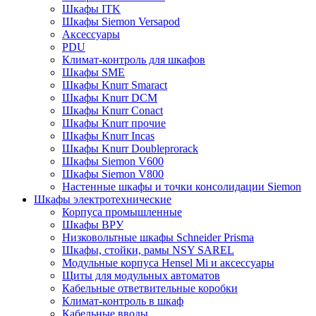
Шкафы ITK
Шкафы Siemon Versapod
Аксессуары
PDU
Климат-контроль для шкафов
Шкафы SME
Шкафы Knurr Smaract
Шкафы Knurr DCM
Шкафы Knurr Conact
Шкафы Knurr прочие
Шкафы Knurr Incas
Шкафы Knurr Doubleprorack
Шкафы Siemon V600
Шкафы Siemon V800
Настенные шкафы и точки консолидации Siemon
Шкафы электротехнические
Корпуса промышленные
Шкафы ВРУ
Низковольтные шкафы Schneider Prisma
Шкафы, стойки, рамы NSY SAREL
Модульные корпуса Hensel Mi и аксессуары
Щиты для модульных автоматов
Кабельные ответвительные коробки
Климат-контроль в шкаф
Кабельные вводы