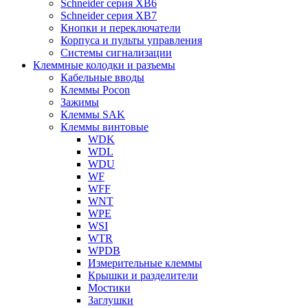
Schneider серия XB6
Schneider серия XB7
Кнопки и переключатели
Корпуса и пульты управления
Системы сигнализации
Клеммные колодки и разъемы
Кабельные вводы
Клеммы Pocon
Зажимы
Клеммы SAK
Клеммы винтовые
WDK
WDL
WDU
WF
WFF
WNT
WPE
WSI
WTR
WPDB
Измерительные клеммы
Крышки и разделители
Мостики
Заглушки