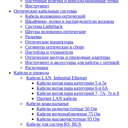
Настенные розетки и консолидационные точки
Инструмент
Оптические кабельные системы
Кабель волоконно-оптический
Шкафчики, полки и распределители волокна
Система LightStack
Шнуры волоконно-оптические
Разъемы
Оптические коннекторы
Сегменты оптические в сборе
Пигтейлы и удлинители
Оптические модули и проходные адаптеры
Инструмент и аксессуары для работы с оптикой
Расходники
Кабели и провода
Кабели LAN, Industrial Ethernet
Кабели витая пара категории 5 и 5е
Кабели витая пара категории 6 и 6A
Кабели витая пара категорий 7, 7А, 7е и 8
Прочие LAN кабели
Кабели коаксиальные
Кабели радиочастотные 50 Ом
Кабели видеонаблюдение 75 Ом
Кабели высокочастотные 93 Ом
Кабели для систем RS, BUS