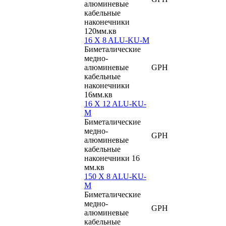
алюминевые
кабельные
наконечники
120мм.кв
16 X 8 ALU-KU-M
Биметалические
медно-
алюминевые
GPH
кабельные
наконечники
16мм.кв
16 X 12 ALU-KU-
M
Биметалические
медно-
GPH
алюминевые
кабельные
наконечники 16
мм.кв
150 X 8 ALU-KU-
M
Биметалические
медно-
GPH
алюминевые
кабельные