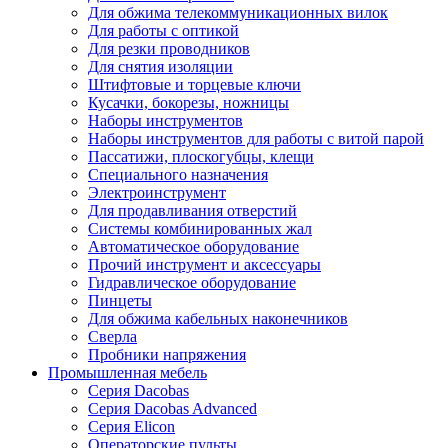
Для обжима телекоммуникационных вилок
Для работы с оптикой
Для резки проводников
Для снятия изоляции
Штифтовые и торцевые ключи
Кусачки, бокорезы, ножницы
Наборы инструментов
Наборы инструментов для работы с витой парой
Пассатижи, плоскогубцы, клещи
Специального назначения
Электроинструмент
Для продавливания отверстий
Системы комбинированных жал
Автоматическое оборудование
Прочий инструмент и аксессуары
Гидравлическое оборудование
Пинцеты
Для обжима кабельных наконечников
Сверла
Пробники напряжения
Промышленная мебель
Серия Dacobas
Серия Dacobas Advanced
Серия Elicon
Операторские пульты