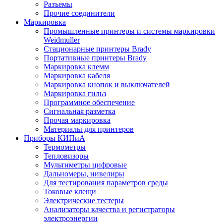
Разъемы
Прочие соединители
Маркировка
Промышленные принтеры и системы маркировки
Weidmuller
Стационарные принтеры Brady
Портативные принтеры Brady
Маркировка клемм
Маркировка кабеля
Маркировка кнопок и выключателей
Маркировка гильз
Программное обеспечение
Сигнальная разметка
Прочая маркировка
Материалы для принтеров
Приборы КИПиА
Термометры
Тепловизоры
Мультиметры цифровые
Дальномеры, нивелиры
Для тестирования параметров среды
Токовые клещи
Электрические тестеры
Анализаторы качества и регистраторы
электроэнергии