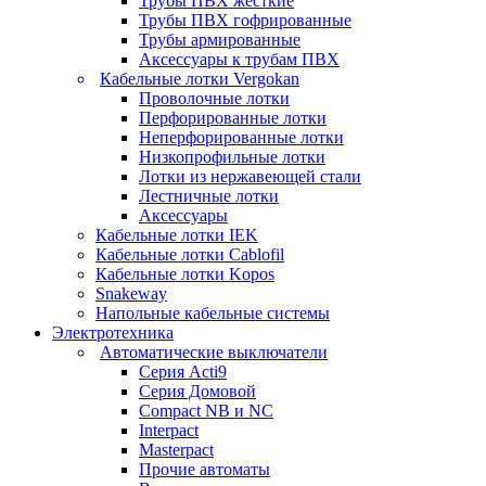
Трубы ПВХ жесткие
Трубы ПВХ гофрированные
Трубы армированные
Аксессуары к трубам ПВХ
Кабельные лотки Vergokan
Проволочные лотки
Перфорированные лотки
Неперфорированные лотки
Низкопрофильные лотки
Лотки из нержавеющей стали
Лестничные лотки
Аксессуары
Кабельные лотки IEK
Кабельные лотки Cablofil
Кабельные лотки Kopos
Snakeway
Напольные кабельные системы
Электротехника
Автоматические выключатели
Серия Acti9
Серия Домовой
Compact NB и NC
Interpact
Masterpact
Прочие автоматы