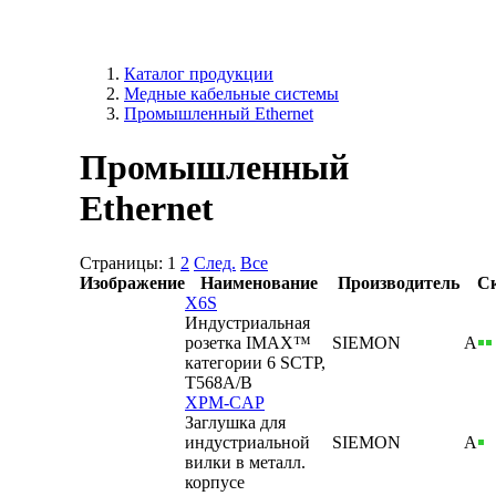
Каталог продукции
Медные кабельные системы
Промышленный Ethernet
Промышленный
Ethernet
Страницы:
1
2
След.
Все
Изображение
Наименование
Производитель
С
X6S
Индустриальная
розетка IMAX™
SIEMON
А
категории 6 SCTP,
T568A/B
XPM-CAP
Заглушка для
индустриальной
SIEMON
А
вилки в металл.
корпусе