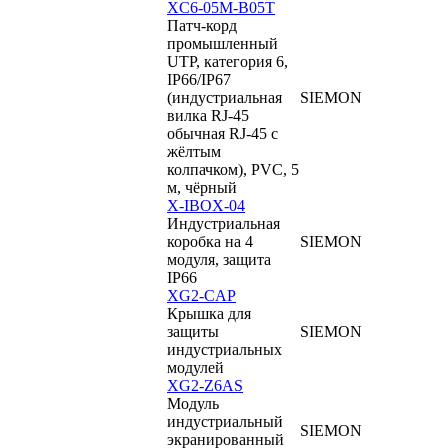
XC6-05M-B05T
Патч-корд
промышленный
UTP, категория 6,
IP66/IP67
(индустриальная
SIEMON
вилка RJ-45
обычная RJ-45 c
жёлтым
колпачком), PVC, 5
м, чёрный
X-IBOX-04
Индустриальная
коробка на 4
SIEMON
модуля, защита
IP66
XG2-CAP
Крышка для
защиты
SIEMON
индустриальных
модулей
XG2-Z6AS
Модуль
индустриальный
SIEMON
экранированный