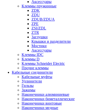
Аксессуары
Клеммы пружинные
ZDK
ZDU
ZDUB/ZDUA
ZPE
ZSI/ZDL
ZTR
Заглушки
Крышки и разделители
Мостики
Аксессуары
Клеммы IDC
Клеммы D
Клеммы Schneider Electric
Прочие клеммы
Кабельные соединители
Кабельные муфты
Удлинители
Гильзы
Зажимы
Наконечники алюминиевые
Наконечники биметаллические
Наконечники винтовые
Наконечники медные