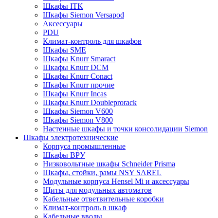
Шкафы ITK
Шкафы Siemon Versapod
Аксессуары
PDU
Климат-контроль для шкафов
Шкафы SME
Шкафы Knurr Smaract
Шкафы Knurr DCM
Шкафы Knurr Conact
Шкафы Knurr прочие
Шкафы Knurr Incas
Шкафы Knurr Doubleprorack
Шкафы Siemon V600
Шкафы Siemon V800
Настенные шкафы и точки консолидации Siemon
Шкафы электротехнические
Корпуса промышленные
Шкафы ВРУ
Низковольтные шкафы Schneider Prisma
Шкафы, стойки, рамы NSY SAREL
Модульные корпуса Hensel Mi и аксессуары
Щиты для модульных автоматов
Кабельные ответвительные коробки
Климат-контроль в шкаф
Кабельные вводы