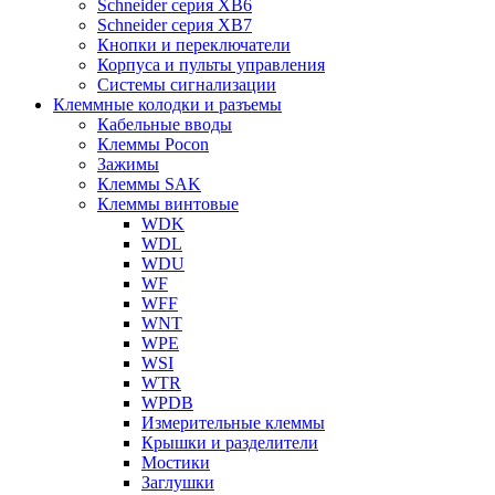
Schneider серия XB6
Schneider серия XB7
Кнопки и переключатели
Корпуса и пульты управления
Системы сигнализации
Клеммные колодки и разъемы
Кабельные вводы
Клеммы Pocon
Зажимы
Клеммы SAK
Клеммы винтовые
WDK
WDL
WDU
WF
WFF
WNT
WPE
WSI
WTR
WPDB
Измерительные клеммы
Крышки и разделители
Мостики
Заглушки