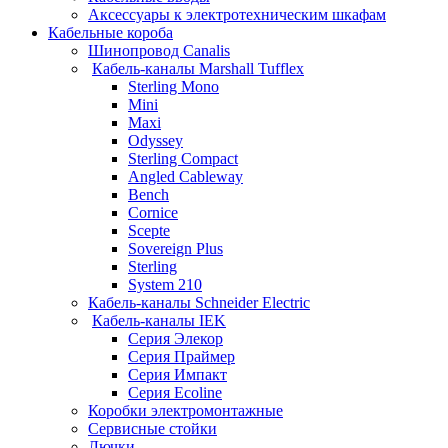
Аксессуары к электротехническим шкафам
Кабельные короба
Шинопровод Canalis
Кабель-каналы Marshall Tufflex
Sterling Mono
Mini
Maxi
Odyssey
Sterling Compact
Angled Cableway
Bench
Cornice
Scepte
Sovereign Plus
Sterling
System 210
Кабель-каналы Schneider Electric
Кабель-каналы IEK
Серия Элекор
Серия Праймер
Серия Импакт
Серия Ecoline
Коробки электромонтажные
Сервисные стойки
Лючки