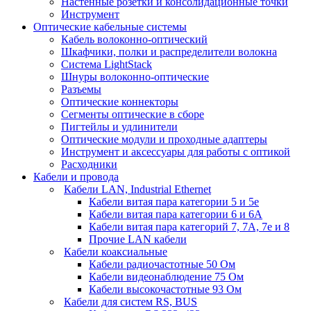
Настенные розетки и консолидационные точки
Инструмент
Оптические кабельные системы
Кабель волоконно-оптический
Шкафчики, полки и распределители волокна
Система LightStack
Шнуры волоконно-оптические
Разъемы
Оптические коннекторы
Сегменты оптические в сборе
Пигтейлы и удлинители
Оптические модули и проходные адаптеры
Инструмент и аксессуары для работы с оптикой
Расходники
Кабели и провода
Кабели LAN, Industrial Ethernet
Кабели витая пара категории 5 и 5е
Кабели витая пара категории 6 и 6A
Кабели витая пара категорий 7, 7А, 7е и 8
Прочие LAN кабели
Кабели коаксиальные
Кабели радиочастотные 50 Ом
Кабели видеонаблюдение 75 Ом
Кабели высокочастотные 93 Ом
Кабели для систем RS, BUS