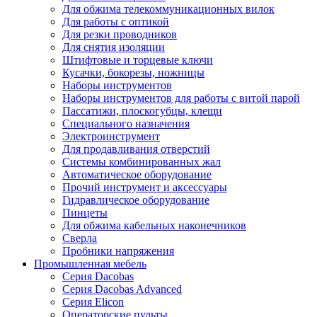
Для обжима телекоммуникационных вилок
Для работы с оптикой
Для резки проводников
Для снятия изоляции
Штифтовые и торцевые ключи
Кусачки, бокорезы, ножницы
Наборы инструментов
Наборы инструментов для работы с витой парой
Пассатижи, плоскогубцы, клещи
Специального назначения
Электроинструмент
Для продавливания отверстий
Системы комбинированных жал
Автоматическое оборудование
Прочий инструмент и аксессуары
Гидравлическое оборудование
Пинцеты
Для обжима кабельных наконечников
Сверла
Пробники напряжения
Промышленная мебель
Серия Dacobas
Серия Dacobas Advanced
Серия Elicon
Операторские пульты