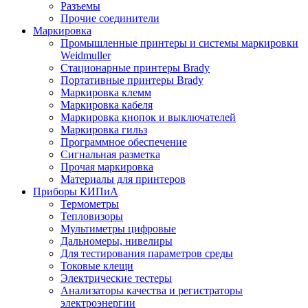
Разъемы
Прочие соединители
Маркировка
Промышленные принтеры и системы маркировки
Weidmuller
Стационарные принтеры Brady
Портативные принтеры Brady
Маркировка клемм
Маркировка кабеля
Маркировка кнопок и выключателей
Маркировка гильз
Программное обеспечение
Сигнальная разметка
Прочая маркировка
Материалы для принтеров
Приборы КИПиА
Термометры
Тепловизоры
Мультиметры цифровые
Дальномеры, нивелиры
Для тестирования параметров среды
Токовые клещи
Электрические тестеры
Анализаторы качества и регистраторы
электроэнергии