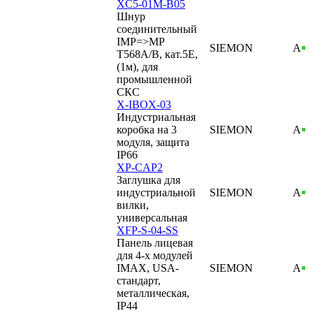
XC5-01M-B05
Шнур
соединительный
IMP=>MP
SIEMON
А
T568A/B, кат.5E,
(1м), для
промышленной
СКС
X-IBOX-03
Индустриальная
коробка на 3
SIEMON
А
модуля, защита
IP66
XP-CAP2
Заглушка для
индустриальной
SIEMON
А
вилки,
универсальная
XFP-S-04-SS
Панель лицевая
для 4-х модулей
IMAX, USA-
SIEMON
А
стандарт,
металлическая,
IP44