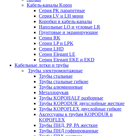
Кабель-каналы Kopos
Серия PK парапетные
Серия LV и LH мини
Коробки в кабель-каналы
Напольные LO и угловые LR
Грунтовые и экранирующие
Серии RK
Серии LP и LPK
Серии LHD
Серии Elegant LE
Серии Elegant EKE и EKD
Кабельные лотки и трубы
Трубы электромонтажные
Трубы стальные
Трубы стальные гибкие
Трубы алюминиевые
Металлорукав
Трубы KOPOHALF разборные
Трубы KOPODUR двухслойные жесткие
Трубы KOPOFLEX двуслойные гибкие
Аксессуары к трубам KOPODUR и
KOPOFLEX
Трубы ПНД, РР, РА жесткие
Трубы ПНД гофрированные