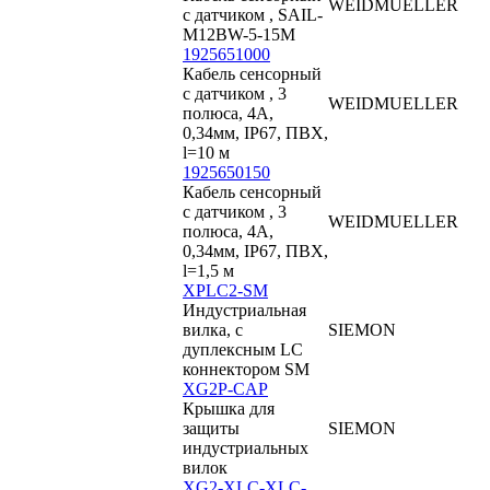
WEIDMUELLER
с датчиком , SAIL-
M12BW-5-15M
1925651000
Кабель сенсорный
с датчиком , 3
WEIDMUELLER
полюса, 4А,
0,34мм, IP67, ПВХ,
l=10 м
1925650150
Кабель сенсорный
с датчиком , 3
WEIDMUELLER
полюса, 4А,
0,34мм, IP67, ПВХ,
l=1,5 м
XPLC2-SM
Индустриальная
вилка, с
SIEMON
дуплексным LC
коннектором SM
XG2P-CAP
Крышка для
защиты
SIEMON
индустриальных
вилок
XG2-XLC-XLC-