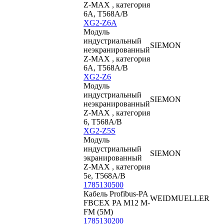
Z-MAX , категория
6А, T568A/B
XG2-Z6A
Модуль
индустриальный
SIEMON
неэкранированный
Z-MAX , категория
6A, T568A/B
XG2-Z6
Модуль
индустриальный
SIEMON
неэкранированный
Z-MAX , категория
6, T568A/B
XG2-Z5S
Модуль
индустриальный
SIEMON
экранированный
Z-MAX , категория
5e, T568A/B
1785130500
Кабель Profibus-PA
WEIDMUELLER
FBCEX PA M12 M-
FM (5M)
1785130200