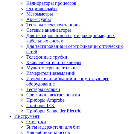
Калибраторы процессов
Осциллографы
Мегомметры
Аксессуары
Тестеры электроустановок
Сетевые анализаторы
Для тестирования и сертификации медных
кабельных систем
Для тестирования и сертификации оптических
сетей
Телефонные трубки
Кабелеискатели и сканеры
Мультиметры настольные
Измерители заземлений
Измерители вибраций и сопутствующее
оборудование
Тестеры батарей
Счетчики электроэнергии
Приборы Amprobe
Приборы IEK
Приборы Schneider Electric
Инструмент
Отвертки
Биты и держатели для бит
Для набивки кроссов