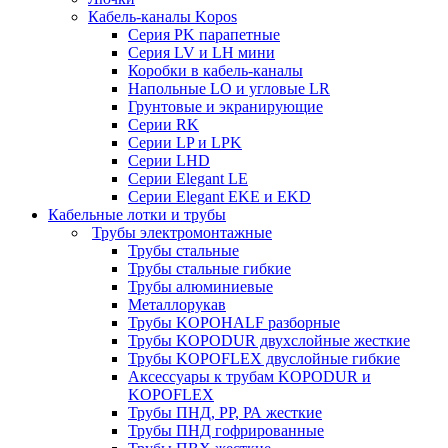
Кабель-каналы Kopos
Серия PK парапетные
Серия LV и LH мини
Коробки в кабель-каналы
Напольные LO и угловые LR
Грунтовые и экранирующие
Серии RK
Серии LP и LPK
Серии LHD
Серии Elegant LE
Серии Elegant EKE и EKD
Кабельные лотки и трубы
Трубы электромонтажные
Трубы стальные
Трубы стальные гибкие
Трубы алюминиевые
Металлорукав
Трубы KOPOHALF разборные
Трубы KOPODUR двухслойные жесткие
Трубы KOPOFLEX двуслойные гибкие
Аксессуары к трубам KOPODUR и
KOPOFLEX
Трубы ПНД, РР, РА жесткие
Трубы ПНД гофрированные