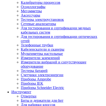
Калибраторы процессов
Осциллографы
Мегомметры
Аксессуары
Тестеры электроустановок
Сетевые анализаторы
Для тестирования и сертификации медных
кабельных систем
Для тестирования и сертификации оптических
сетей
Телефонные трубки
Кабелеискатели и сканеры
Мультиметры настольные
Измерители заземлений
Измерители вибраций и сопутствующее
оборудование
Тестеры батарей
Счетчики электроэнергии
Приборы Amprobe
Приборы IEK
Приборы Schneider Electric
Инструмент
Отвертки
Биты и держатели для бит
Для набивки кроссов