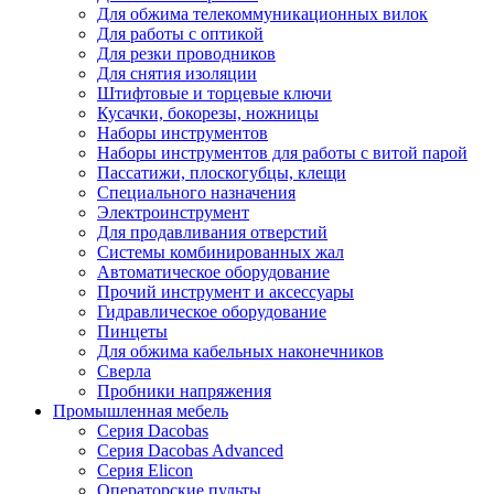
Для обжима телекоммуникационных вилок
Для работы с оптикой
Для резки проводников
Для снятия изоляции
Штифтовые и торцевые ключи
Кусачки, бокорезы, ножницы
Наборы инструментов
Наборы инструментов для работы с витой парой
Пассатижи, плоскогубцы, клещи
Специального назначения
Электроинструмент
Для продавливания отверстий
Системы комбинированных жал
Автоматическое оборудование
Прочий инструмент и аксессуары
Гидравлическое оборудование
Пинцеты
Для обжима кабельных наконечников
Сверла
Пробники напряжения
Промышленная мебель
Серия Dacobas
Серия Dacobas Advanced
Серия Elicon
Операторские пульты