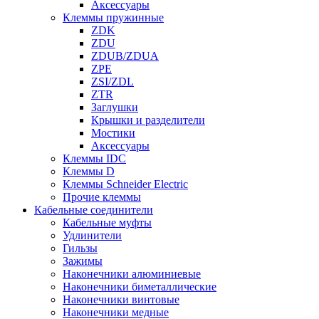
Аксессуары
Клеммы пружинные
ZDK
ZDU
ZDUB/ZDUA
ZPE
ZSI/ZDL
ZTR
Заглушки
Крышки и разделители
Мостики
Аксессуары
Клеммы IDC
Клеммы D
Клеммы Schneider Electric
Прочие клеммы
Кабельные соединители
Кабельные муфты
Удлинители
Гильзы
Зажимы
Наконечники алюминиевые
Наконечники биметаллические
Наконечники винтовые
Наконечники медные