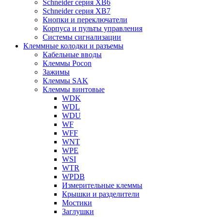
Schneider серия XB6
Schneider серия XB7
Кнопки и переключатели
Корпуса и пульты управления
Системы сигнализации
Клеммные колодки и разъемы
Кабельные вводы
Клеммы Pocon
Зажимы
Клеммы SAK
Клеммы винтовые
WDK
WDL
WDU
WF
WFF
WNT
WPE
WSI
WTR
WPDB
Измерительные клеммы
Крышки и разделители
Мостики
Заглушки