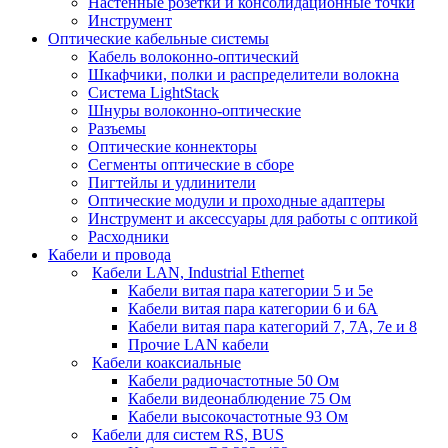
Настенные розетки и консолидационные точки
Инструмент
Оптические кабельные системы
Кабель волоконно-оптический
Шкафчики, полки и распределители волокна
Система LightStack
Шнуры волоконно-оптические
Разъемы
Оптические коннекторы
Сегменты оптические в сборе
Пигтейлы и удлинители
Оптические модули и проходные адаптеры
Инструмент и аксессуары для работы с оптикой
Расходники
Кабели и провода
Кабели LAN, Industrial Ethernet
Кабели витая пара категории 5 и 5е
Кабели витая пара категории 6 и 6A
Кабели витая пара категорий 7, 7А, 7е и 8
Прочие LAN кабели
Кабели коаксиальные
Кабели радиочастотные 50 Ом
Кабели видеонаблюдение 75 Ом
Кабели высокочастотные 93 Ом
Кабели для систем RS, BUS