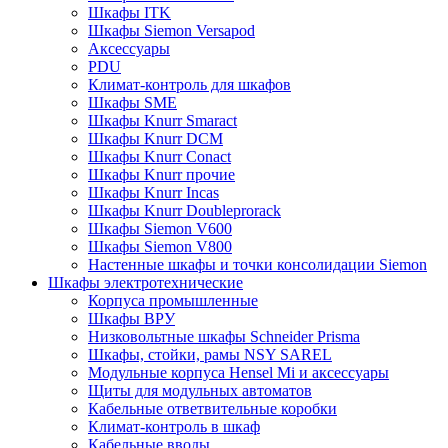
Шкафы ITK
Шкафы Siemon Versapod
Аксессуары
PDU
Климат-контроль для шкафов
Шкафы SME
Шкафы Knurr Smaract
Шкафы Knurr DCM
Шкафы Knurr Conact
Шкафы Knurr прочие
Шкафы Knurr Incas
Шкафы Knurr Doubleprorack
Шкафы Siemon V600
Шкафы Siemon V800
Настенные шкафы и точки консолидации Siemon
Шкафы электротехнические
Корпуса промышленные
Шкафы ВРУ
Низковольтные шкафы Schneider Prisma
Шкафы, стойки, рамы NSY SAREL
Модульные корпуса Hensel Mi и аксессуары
Щиты для модульных автоматов
Кабельные ответвительные коробки
Климат-контроль в шкаф
Кабельные вводы