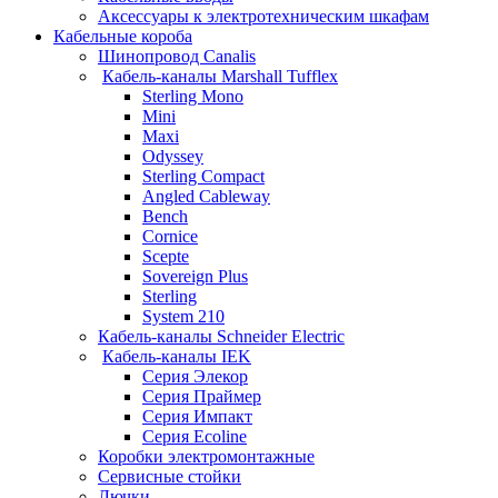
Аксессуары к электротехническим шкафам
Кабельные короба
Шинопровод Canalis
Кабель-каналы Marshall Tufflex
Sterling Mono
Mini
Maxi
Odyssey
Sterling Compact
Angled Cableway
Bench
Cornice
Scepte
Sovereign Plus
Sterling
System 210
Кабель-каналы Schneider Electric
Кабель-каналы IEK
Серия Элекор
Серия Праймер
Серия Импакт
Серия Ecoline
Коробки электромонтажные
Сервисные стойки
Лючки