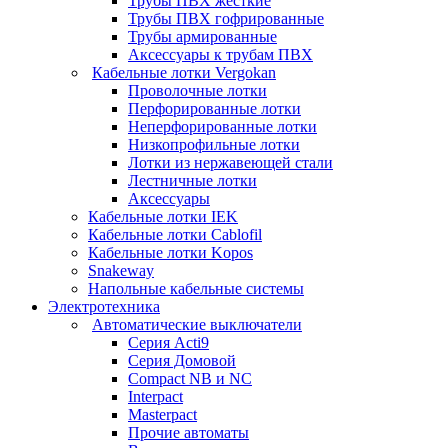
Трубы ПВХ жесткие
Трубы ПВХ гофрированные
Трубы армированные
Аксессуары к трубам ПВХ
Кабельные лотки Vergokan
Проволочные лотки
Перфорированные лотки
Неперфорированные лотки
Низкопрофильные лотки
Лотки из нержавеющей стали
Лестничные лотки
Аксессуары
Кабельные лотки IEK
Кабельные лотки Cablofil
Кабельные лотки Kopos
Snakeway
Напольные кабельные системы
Электротехника
Автоматические выключатели
Серия Acti9
Серия Домовой
Compact NB и NC
Interpact
Masterpact
Прочие автоматы