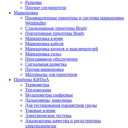
Разъемы
Прочие соединители
Маркировка
Промышленные принтеры и системы маркировки
Weidmuller
Стационарные принтеры Brady
Портативные принтеры Brady
Маркировка клемм
Маркировка кабеля
Маркировка кнопок и выключателей
Маркировка гильз
Программное обеспечение
Сигнальная разметка
Прочая маркировка
Материалы для принтеров
Приборы КИПиА
Термометры
Тепловизоры
Мультиметры цифровые
Дальномеры, нивелиры
Для тестирования параметров среды
Токовые клещи
Электрические тестеры
Анализаторы качества и регистраторы
электроэнергии