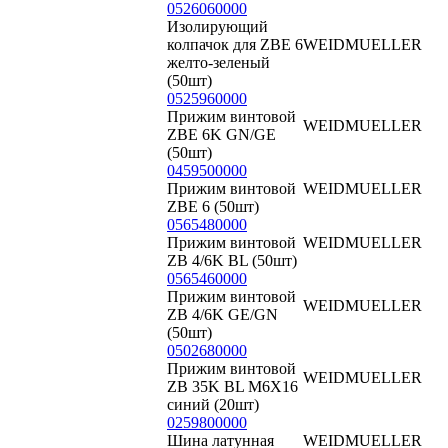
0526060000
Изолирующий
колпачок для ZBE 6
WEIDMUELLER
желто-зеленый
(50шт)
0525960000
Прижим винтовой
WEIDMUELLER
ZBE 6K GN/GE
(50шт)
0459500000
Прижим винтовой
WEIDMUELLER
ZBE 6 (50шт)
0565480000
Прижим винтовой
WEIDMUELLER
ZB 4/6K BL (50шт)
0565460000
Прижим винтовой
WEIDMUELLER
ZB 4/6K GE/GN
(50шт)
0502680000
Прижим винтовой
WEIDMUELLER
ZB 35K BL M6X16
синий (20шт)
0259800000
Шина латунная
WEIDMUELLER