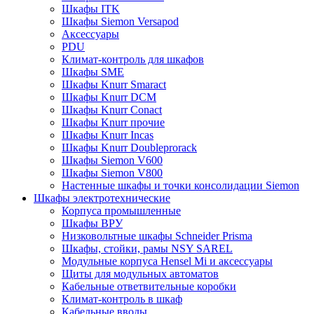
Шкафы ITK
Шкафы Siemon Versapod
Аксессуары
PDU
Климат-контроль для шкафов
Шкафы SME
Шкафы Knurr Smaract
Шкафы Knurr DCM
Шкафы Knurr Conact
Шкафы Knurr прочие
Шкафы Knurr Incas
Шкафы Knurr Doubleprorack
Шкафы Siemon V600
Шкафы Siemon V800
Настенные шкафы и точки консолидации Siemon
Шкафы электротехнические
Корпуса промышленные
Шкафы ВРУ
Низковольтные шкафы Schneider Prisma
Шкафы, стойки, рамы NSY SAREL
Модульные корпуса Hensel Mi и аксессуары
Щиты для модульных автоматов
Кабельные ответвительные коробки
Климат-контроль в шкаф
Кабельные вводы