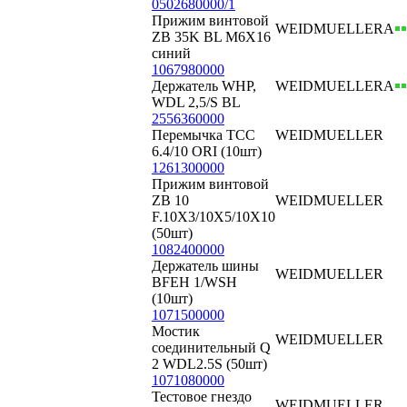
0502680000/1
Прижим винтовой
WEIDMUELLER
А
ZB 35K BL M6X16
синий
1067980000
Держатель WHP,
WEIDMUELLER
А
WDL 2,5/S BL
2556360000
Перемычка TCC
WEIDMUELLER
6.4/10 ORI (10шт)
1261300000
Прижим винтовой
ZB 10
WEIDMUELLER
F.10X3/10X5/10X10
(50шт)
1082400000
Держатель шины
WEIDMUELLER
BFEH 1/WSH
(10шт)
1071500000
Мостик
WEIDMUELLER
соединительный Q
2 WDL2.5S (50шт)
1071080000
Тестовое гнездо
WEIDMUELLER