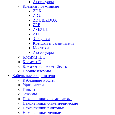
Аксессуары
Клеммы пружинные
ZDK
ZDU
ZDUB/ZDUA
ZPE
ZSI/ZDL
ZTR
Заглушки
Крышки и разделители
Мостики
Аксессуары
Клеммы IDC
Клеммы D
Клеммы Schneider Electric
Прочие клеммы
Кабельные соединители
Кабельные муфты
Удлинители
Гильзы
Зажимы
Наконечники алюминиевые
Наконечники биметаллические
Наконечники винтовые
Наконечники медные