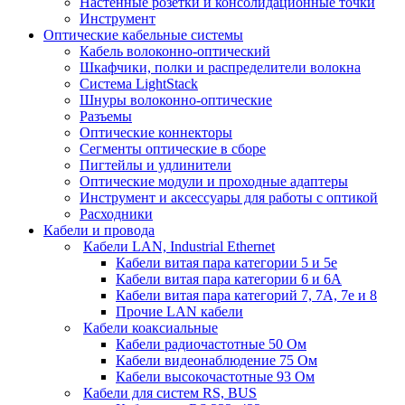
Настенные розетки и консолидационные точки
Инструмент
Оптические кабельные системы
Кабель волоконно-оптический
Шкафчики, полки и распределители волокна
Система LightStack
Шнуры волоконно-оптические
Разъемы
Оптические коннекторы
Сегменты оптические в сборе
Пигтейлы и удлинители
Оптические модули и проходные адаптеры
Инструмент и аксессуары для работы с оптикой
Расходники
Кабели и провода
Кабели LAN, Industrial Ethernet
Кабели витая пара категории 5 и 5е
Кабели витая пара категории 6 и 6A
Кабели витая пара категорий 7, 7А, 7е и 8
Прочие LAN кабели
Кабели коаксиальные
Кабели радиочастотные 50 Ом
Кабели видеонаблюдение 75 Ом
Кабели высокочастотные 93 Ом
Кабели для систем RS, BUS