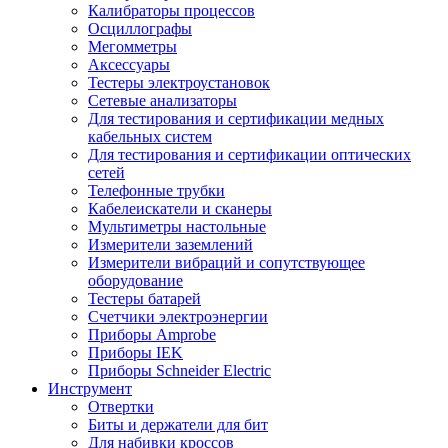
Калибраторы процессов
Осциллографы
Мегомметры
Аксессуары
Тестеры электроустановок
Сетевые анализаторы
Для тестирования и сертификации медных
кабельных систем
Для тестирования и сертификации оптических
сетей
Телефонные трубки
Кабелеискатели и сканеры
Мультиметры настольные
Измерители заземлений
Измерители вибраций и сопутствующее
оборудование
Тестеры батарей
Счетчики электроэнергии
Приборы Amprobe
Приборы IEK
Приборы Schneider Electric
Инструмент
Отвертки
Биты и держатели для бит
Для набивки кроссов