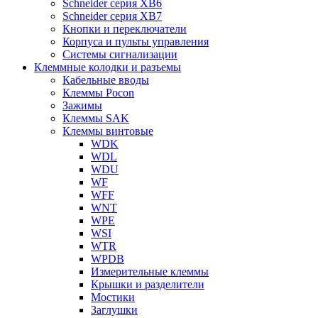
Schneider серия XB6
Schneider серия XB7
Кнопки и переключатели
Корпуса и пульты управления
Системы сигнализации
Клеммные колодки и разъемы
Кабельные вводы
Клеммы Pocon
Зажимы
Клеммы SAK
Клеммы винтовые
WDK
WDL
WDU
WF
WFF
WNT
WPE
WSI
WTR
WPDB
Измерительные клеммы
Крышки и разделители
Мостики
Заглушки