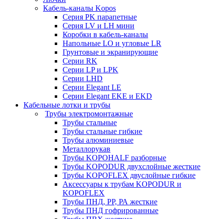
Кабель-каналы Kopos
Серия PK парапетные
Серия LV и LH мини
Коробки в кабель-каналы
Напольные LO и угловые LR
Грунтовые и экранирующие
Серии RK
Серии LP и LPK
Серии LHD
Серии Elegant LE
Серии Elegant EKE и EKD
Кабельные лотки и трубы
Трубы электромонтажные
Трубы стальные
Трубы стальные гибкие
Трубы алюминиевые
Металлорукав
Трубы KOPOHALF разборные
Трубы KOPODUR двухслойные жесткие
Трубы KOPOFLEX двуслойные гибкие
Аксессуары к трубам KOPODUR и
KOPOFLEX
Трубы ПНД, РР, РА жесткие
Трубы ПНД гофрированные