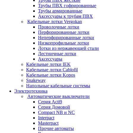
Трубы ПВХ жесткие
Трубы ПВХ гофрированные
Трубы армированные
Аксессуары к трубам ПВХ
Кабельные лотки Vergokan
Проволочные лотки
Перфорированные лотки
Неперфорированные лотки
Низкопрофильные лотки
Лотки из нержавеющей стали
Лестничные лотки
Аксессуары
Кабельные лотки IEK
Кабельные лотки Cablofil
Кабельные лотки Kopos
Snakeway
Напольные кабельные системы
Электротехника
Автоматические выключатели
Серия Acti9
Серия Домовой
Compact NB и NC
Interpact
Masterpact
Прочие автоматы