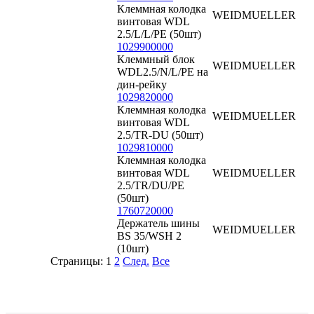
Клеммная колодка
WEIDMUELLER
винтовая WDL
2.5/L/L/PE (50шт)
1029900000
Клеммный блок
WEIDMUELLER
WDL2.5/N/L/PE на
дин-рейку
1029820000
Клеммная колодка
WEIDMUELLER
винтовая WDL
2.5/TR-DU (50шт)
1029810000
Клеммная колодка
винтовая WDL
WEIDMUELLER
2.5/TR/DU/PE
(50шт)
1760720000
Держатель шины
WEIDMUELLER
BS 35/WSH 2
(10шт)
Страницы:
1
2
След.
Все