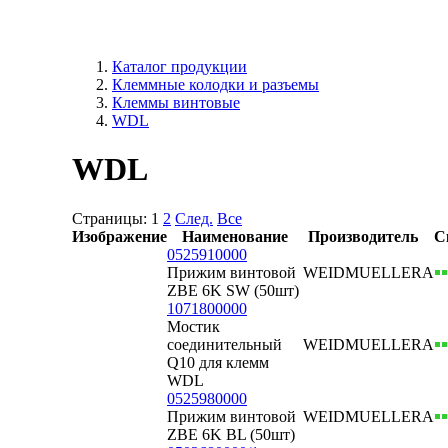
Каталог продукции
Клеммные колодки и разъемы
Клеммы винтовые
WDL
WDL
Страницы:
1
2
След.
Все
Изображение
Наименование
Производитель
С
0525910000
Прижим винтовой
WEIDMUELLER
А
ZBE 6K SW (50шт)
1071800000
Мостик
соединительный
WEIDMUELLER
А
Q10 для клемм
WDL
0525980000
Прижим винтовой
WEIDMUELLER
А
ZBE 6K BL (50шт)