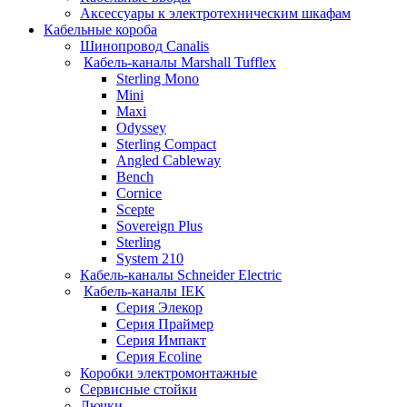
Аксессуары к электротехническим шкафам
Кабельные короба
Шинопровод Canalis
Кабель-каналы Marshall Tufflex
Sterling Mono
Mini
Maxi
Odyssey
Sterling Compact
Angled Cableway
Bench
Cornice
Scepte
Sovereign Plus
Sterling
System 210
Кабель-каналы Schneider Electric
Кабель-каналы IEK
Серия Элекор
Серия Праймер
Серия Импакт
Серия Ecoline
Коробки электромонтажные
Сервисные стойки
Лючки