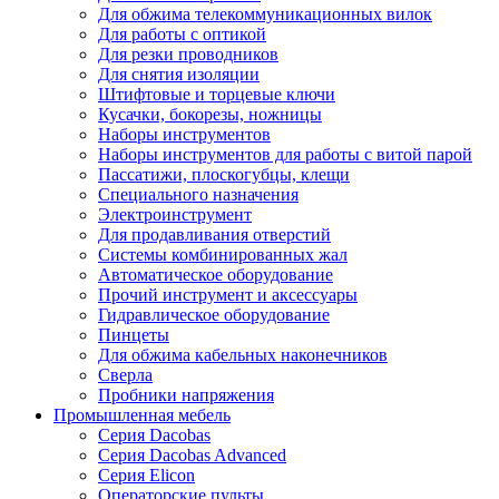
Для обжима телекоммуникационных вилок
Для работы с оптикой
Для резки проводников
Для снятия изоляции
Штифтовые и торцевые ключи
Кусачки, бокорезы, ножницы
Наборы инструментов
Наборы инструментов для работы с витой парой
Пассатижи, плоскогубцы, клещи
Специального назначения
Электроинструмент
Для продавливания отверстий
Системы комбинированных жал
Автоматическое оборудование
Прочий инструмент и аксессуары
Гидравлическое оборудование
Пинцеты
Для обжима кабельных наконечников
Сверла
Пробники напряжения
Промышленная мебель
Серия Dacobas
Серия Dacobas Advanced
Серия Elicon
Операторские пульты