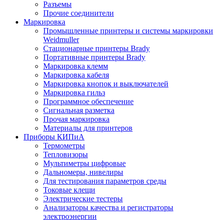
Разъемы
Прочие соединители
Маркировка
Промышленные принтеры и системы маркировки
Weidmuller
Стационарные принтеры Brady
Портативные принтеры Brady
Маркировка клемм
Маркировка кабеля
Маркировка кнопок и выключателей
Маркировка гильз
Программное обеспечение
Сигнальная разметка
Прочая маркировка
Материалы для принтеров
Приборы КИПиА
Термометры
Тепловизоры
Мультиметры цифровые
Дальномеры, нивелиры
Для тестирования параметров среды
Токовые клещи
Электрические тестеры
Анализаторы качества и регистраторы
электроэнергии