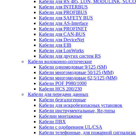
Кабели для RS 485, LON, MODULINK, SUCO
Кабели для INTERBUS
Кабели для PROFIBUS
Кабели для SAFETY BUS
Кабели для AS-Interface
Кабели для PROFINET
Кабели для CAN-BUS
Кабели для DeviceNet
Кабели для EIB
Кабели для LonWorks
Кабели для других систем RS
Кабели волоконно-оптические
Кабели одномодовые 9/125 (SM)
Кабели многомодовые 50/125 (ММ)
Кабели многомодовые 62,5/125 (ММ)
Кабели POF P980/1000
Кабели HCS 200/230
Кабели для передачи данных
Кабели безгалогенные
Кабели для искробезопасных установок
Кабели инструментальные, Re-типы
Кабелии монтажные
Кабели ПВХ
Кабели с одобрением UL/CSA
Кабели телефонные, для пожарной сигнализа