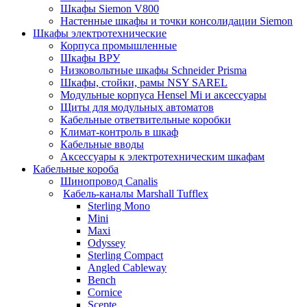
Шкафы Siemon V800
Настенные шкафы и точки консолидации Siemon
Шкафы электротехнические
Корпуса промышленные
Шкафы ВРУ
Низковольтные шкафы Schneider Prisma
Шкафы, стойки, рамы NSY SAREL
Модульные корпуса Hensel Mi и аксессуары
Щиты для модульных автоматов
Кабельные ответвительные коробки
Климат-контроль в шкаф
Кабельные вводы
Аксессуары к электротехническим шкафам
Кабельные короба
Шинопровод Canalis
Кабель-каналы Marshall Tufflex
Sterling Mono
Mini
Maxi
Odyssey
Sterling Compact
Angled Cableway
Bench
Cornice
Scepte