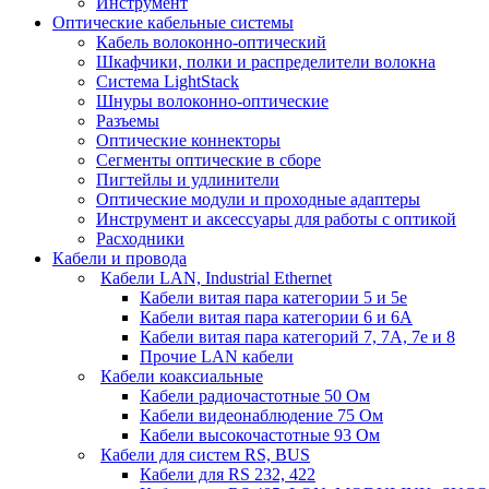
Инструмент
Оптические кабельные системы
Кабель волоконно-оптический
Шкафчики, полки и распределители волокна
Система LightStack
Шнуры волоконно-оптические
Разъемы
Оптические коннекторы
Сегменты оптические в сборе
Пигтейлы и удлинители
Оптические модули и проходные адаптеры
Инструмент и аксессуары для работы с оптикой
Расходники
Кабели и провода
Кабели LAN, Industrial Ethernet
Кабели витая пара категории 5 и 5е
Кабели витая пара категории 6 и 6A
Кабели витая пара категорий 7, 7А, 7е и 8
Прочие LAN кабели
Кабели коаксиальные
Кабели радиочастотные 50 Ом
Кабели видеонаблюдение 75 Ом
Кабели высокочастотные 93 Ом
Кабели для систем RS, BUS
Кабели для RS 232, 422