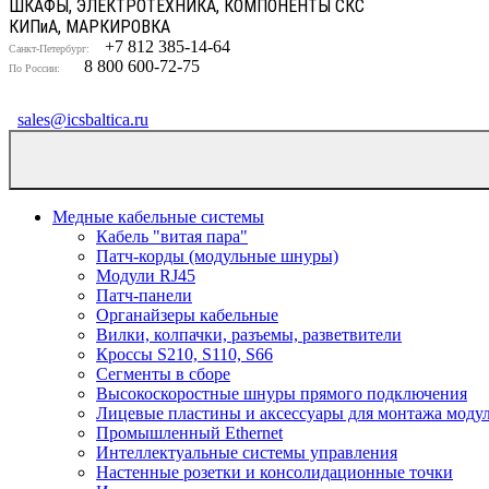
ШКАФЫ, ЭЛЕКТРОТЕХНИКА, КОМПОНЕНТЫ СКС
КИП
и
А, МАРКИРОВКА
+7 812 385-14-64
Санкт-Петербург:
8 800 600-72-75
По России:
sales@icsbaltica.ru
Медные кабельные системы
Кабель "витая пара"
Патч-корды (модульные шнуры)
Модули RJ45
Патч-панели
Органайзеры кабельные
Вилки, колпачки, разъемы, разветвители
Кроссы S210, S110, S66
Сегменты в сборе
Высокоскоростные шнуры прямого подключения
Лицевые пластины и аксессуары для монтажа моду
Промышленный Ethernet
Интеллектуальные системы управления
Настенные розетки и консолидационные точки