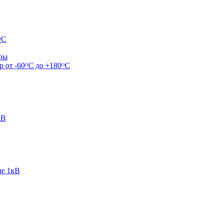
ᴼС
ары
р от -60ᴼC до +180ᴼС
кВ
ше 1кВ