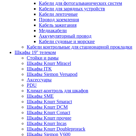
Кабели для фотогальванических систем
Кабели для зарядных устройств
Кабели ленточные
Провод заземления
Кабель зажигания
Медиакабели
Аккумуляторный провод
Кабели судовые и морские
Кабели контрольные для стационарной прокладки
Шкафы 19'' телеком
Стойки и рамы
Шкафы Knurr Miracel
Шкафы ITK
Шкафы Siemon Versapod
Аксессуары
PDU
Климат-контроль для шкафов
Шкафы SME
Шкафы Knurr Smaract
Шкафы Knurr DCM
Шкафы Knurr Conact
Шкафы Knurr прочие
Шкафы Knurr Incas
Шкафы Knurr Doubleprorack
Шкафы Siemon V600