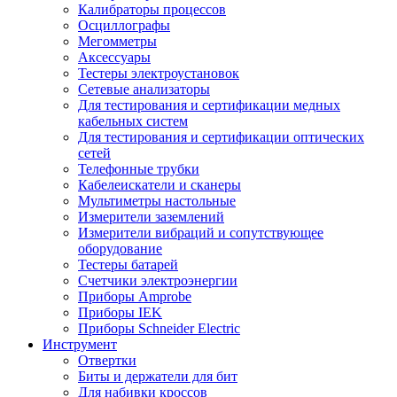
Калибраторы процессов
Осциллографы
Мегомметры
Аксессуары
Тестеры электроустановок
Сетевые анализаторы
Для тестирования и сертификации медных
кабельных систем
Для тестирования и сертификации оптических
сетей
Телефонные трубки
Кабелеискатели и сканеры
Мультиметры настольные
Измерители заземлений
Измерители вибраций и сопутствующее
оборудование
Тестеры батарей
Счетчики электроэнергии
Приборы Amprobe
Приборы IEK
Приборы Schneider Electric
Инструмент
Отвертки
Биты и держатели для бит
Для набивки кроссов