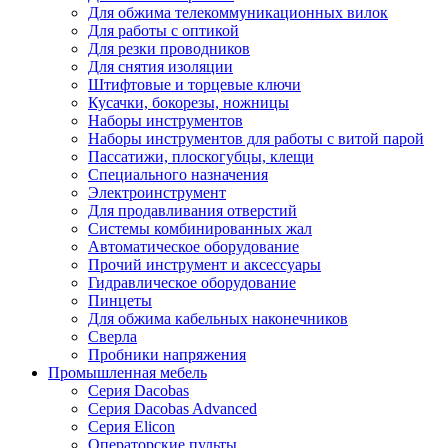
Для обжима телекоммуникационных вилок
Для работы с оптикой
Для резки проводников
Для снятия изоляции
Штифтовые и торцевые ключи
Кусачки, бокорезы, ножницы
Наборы инструментов
Наборы инструментов для работы с витой парой
Пассатижи, плоскогубцы, клещи
Специального назначения
Электроинструмент
Для продавливания отверстий
Системы комбинированных жал
Автоматическое оборудование
Прочий инструмент и аксессуары
Гидравлическое оборудование
Пинцеты
Для обжима кабельных наконечников
Сверла
Пробники напряжения
Промышленная мебель
Серия Dacobas
Серия Dacobas Advanced
Серия Elicon
Операторские пульты