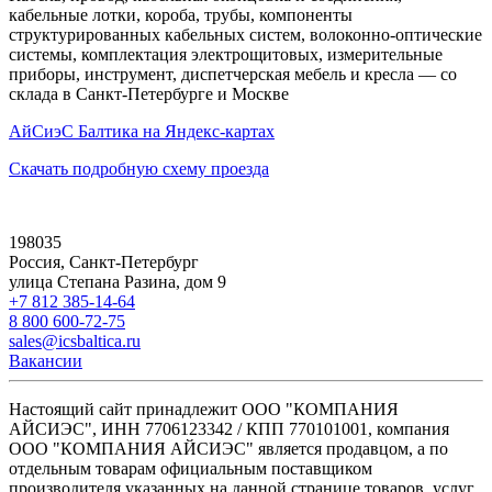
кабельные лотки, короба, трубы, компоненты
структурированных кабельных систем, волоконно-оптические
системы, комплектация электрощитовых, измерительные
приборы, инструмент, диспетчерская мебель и кресла — со
склада в Санкт-Петербурге и Москве
АйСиэС Балтика на Яндекс-картах
Скачать подробную схему проезда
198035
Россия, Санкт-Петербург
улица Степана Разина, дом 9
+7 812 385-14-64
8 800 600-72-75
sales@icsbaltica.ru
Вакансии
Настоящий сайт принадлежит ООО "КОМПАНИЯ
АЙСИЭС", ИНН 7706123342 / КПП 770101001, компания
ООО "КОМПАНИЯ АЙСИЭС" является продавцом, а по
отдельным товарам официальным поставщиком
производителя указанных на данной странице товаров, услуг