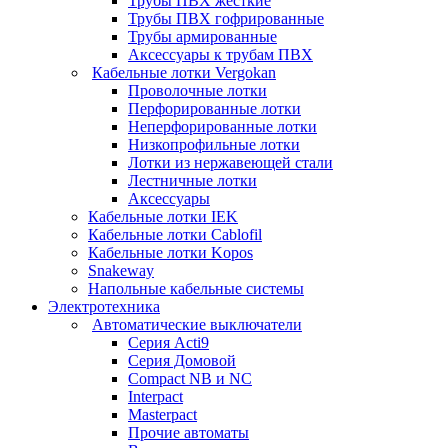
Трубы ПВХ жесткие
Трубы ПВХ гофрированные
Трубы армированные
Аксессуары к трубам ПВХ
Кабельные лотки Vergokan
Проволочные лотки
Перфорированные лотки
Неперфорированные лотки
Низкопрофильные лотки
Лотки из нержавеющей стали
Лестничные лотки
Аксессуары
Кабельные лотки IEK
Кабельные лотки Cablofil
Кабельные лотки Kopos
Snakeway
Напольные кабельные системы
Электротехника
Автоматические выключатели
Серия Acti9
Серия Домовой
Compact NB и NC
Interpact
Masterpact
Прочие автоматы