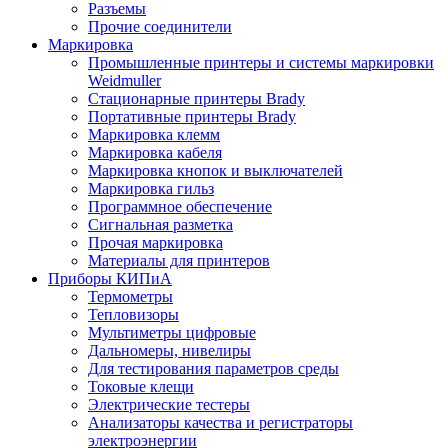
Разъемы
Прочие соединители
Маркировка
Промышленные принтеры и системы маркировки
Weidmuller
Стационарные принтеры Brady
Портативные принтеры Brady
Маркировка клемм
Маркировка кабеля
Маркировка кнопок и выключателей
Маркировка гильз
Программное обеспечение
Сигнальная разметка
Прочая маркировка
Материалы для принтеров
Приборы КИПиА
Термометры
Тепловизоры
Мультиметры цифровые
Дальномеры, нивелиры
Для тестирования параметров среды
Токовые клещи
Электрические тестеры
Анализаторы качества и регистраторы
электроэнергии