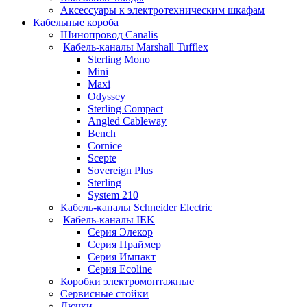
Аксессуары к электротехническим шкафам
Кабельные короба
Шинопровод Canalis
Кабель-каналы Marshall Tufflex
Sterling Mono
Mini
Maxi
Odyssey
Sterling Compact
Angled Cableway
Bench
Cornice
Scepte
Sovereign Plus
Sterling
System 210
Кабель-каналы Schneider Electric
Кабель-каналы IEK
Серия Элекор
Серия Праймер
Серия Импакт
Серия Ecoline
Коробки электромонтажные
Сервисные стойки
Лючки