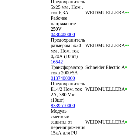
Предохранитель
5х25 мм . Ном .
ток 6,3А .
WEIDMUELLER
А
Рабочее
напряжение
250V
0430400000
Предохранитель
размером 5х20
WEIDMUELLER
А
мм . Ном. ток
0,20А (10шт)
16542
Трансформатор
Schneider Electric
А
тока 2000/5А
0137400000
Предохранитель
E14/2 Ном. ток
WEIDMUELLER
А
2А, 380 Vac
(10шт)
8339510000
Модуль
сменный
защиты от
WEIDMUELLER
А
перенапряжения
15кА для PU