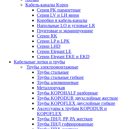
Кабель-каналы Kopos
Серия PK парапетные
Серия LV и LH мини
Коробки в кабель-каналы
Напольные LO и угловые LR
Грунтовые и экранирующие
Серии RK
Серии LP и LPK
Серии LHD
Серии Elegant LE
Серии Elegant EKE и EKD
Кабельные лотки и трубы
Трубы электромонтажные
Трубы стальные
Трубы стальные гибкие
Трубы алюминиевые
Металлорукав
Трубы KOPOHALF разборные
Трубы KOPODUR двухслойные жесткие
Трубы KOPOFLEX двуслойные гибкие
Аксессуары к трубам KOPODUR и
KOPOFLEX
Трубы ПНД, РР, РА жесткие
Трубы ПНД гофрированные