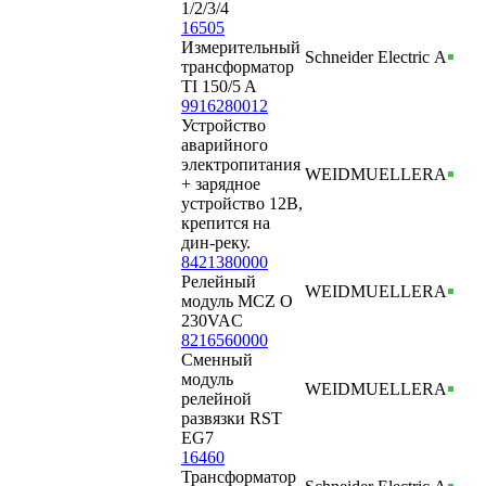
1/2/3/4
16505
Измерительный
Schneider Electric
А
трансформатор
TI 150/5 A
9916280012
Устройство
аварийного
электропитания
WEIDMUELLER
А
+ зарядное
устройство 12В,
крепится на
дин-реку.
8421380000
Релейный
WEIDMUELLER
А
модуль MCZ O
230VAC
8216560000
Сменный
модуль
WEIDMUELLER
А
релейной
развязки RST
EG7
16460
Трансформатор