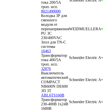
Schneider Electric
А
тока 200/5А
троп. исп.
8021490000
Колодка 3Р для
сменного
модуля от
перенапряжения
WEIDMUELLER
А
PU 3C
230/400VAC
3пол для TN-C
системы
16463
Трансформатор
Schneider Electric
А
тока 400/5А
троп. исп.
32876
Выключатель
автоматический
Schneider Electric
А
COMPACT
NB600N DE600
3П 3T
ABL6TS160B
Трансформатор
Schneider Electric
А
230-400В 1x24В
1600В