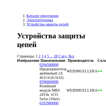
Каталог продукции
Электротехника
Устройства защиты цепей
Устройства защиты
цепей
Страницы:
1
2
3
4
5
...
28
След.
Все
Изображение
Наименование
Производитель
Скл
0294500000
Предохранитель
WEIDMUELLER
А
дюймовый 2А
4х11/4 (6,3х32)
8596060000
Релейный
модуль MRS
WEIDMUELLER
А
24Vdc 1CO
5uAu (10шт)
0192900000