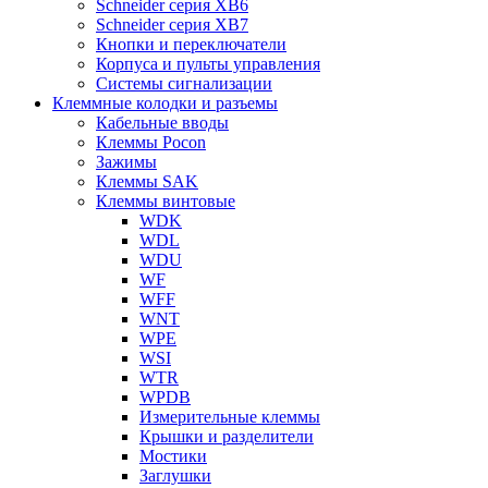
Schneider серия XB6
Schneider серия XB7
Кнопки и переключатели
Корпуса и пульты управления
Системы сигнализации
Клеммные колодки и разъемы
Кабельные вводы
Клеммы Pocon
Зажимы
Клеммы SAK
Клеммы винтовые
WDK
WDL
WDU
WF
WFF
WNT
WPE
WSI
WTR
WPDB
Измерительные клеммы
Крышки и разделители
Мостики
Заглушки