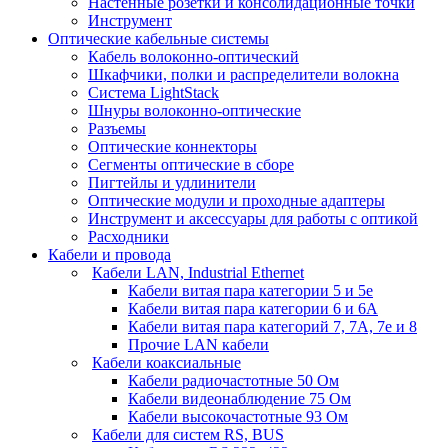
Настенные розетки и консолидационные точки
Инструмент
Оптические кабельные системы
Кабель волоконно-оптический
Шкафчики, полки и распределители волокна
Система LightStack
Шнуры волоконно-оптические
Разъемы
Оптические коннекторы
Сегменты оптические в сборе
Пигтейлы и удлинители
Оптические модули и проходные адаптеры
Инструмент и аксессуары для работы с оптикой
Расходники
Кабели и провода
Кабели LAN, Industrial Ethernet
Кабели витая пара категории 5 и 5е
Кабели витая пара категории 6 и 6A
Кабели витая пара категорий 7, 7А, 7е и 8
Прочие LAN кабели
Кабели коаксиальные
Кабели радиочастотные 50 Ом
Кабели видеонаблюдение 75 Ом
Кабели высокочастотные 93 Ом
Кабели для систем RS, BUS