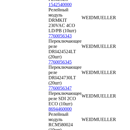
1542540000
Релейный
модуль
WEIDMUELLER
DRMKIT
230VAC 4CO
LD/PB (10шт)
7760056343
Переключающее
реле
WEIDMUELLER
DRI424524LT
(20шт)
7760056345
Переключающее
реле
WEIDMUELLER
DRI424730LT
(20шт)
7760056347
Переключающее
WEIDMUELLER
реле SDI 2CO
ECO (10шт)
8694460000
Релейный
модуль
WEIDMUELLER
RCM580024
(10шт)