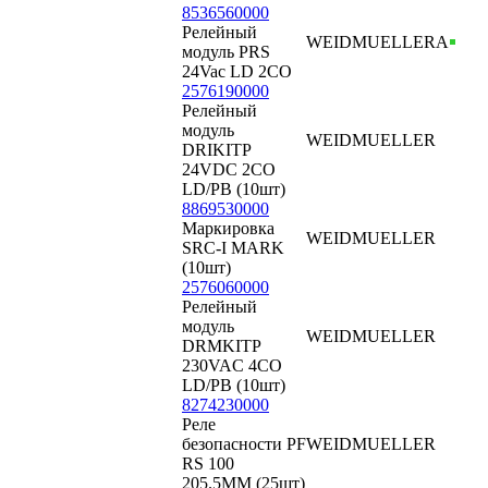
8536560000
Релейный
WEIDMUELLER
А
модуль PRS
24Vac LD 2CO
2576190000
Релейный
модуль
WEIDMUELLER
DRIKITP
24VDC 2CO
LD/PB (10шт)
8869530000
Маркировка
WEIDMUELLER
SRC-I MARK
(10шт)
2576060000
Релейный
модуль
WEIDMUELLER
DRMKITP
230VAC 4CO
LD/PB (10шт)
8274230000
Реле
безопасности PF
WEIDMUELLER
RS 100
205.5MM (25шт)