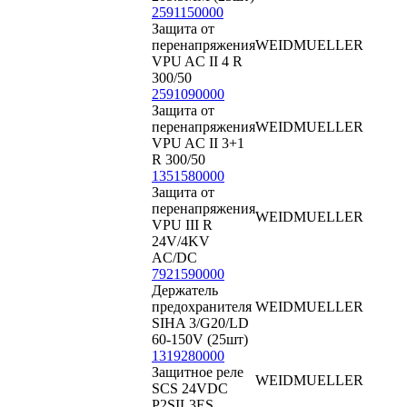
2591150000
Защита от
перенапряжения
WEIDMUELLER
VPU AC II 4 R
300/50
2591090000
Защита от
перенапряжения
WEIDMUELLER
VPU AC II 3+1
R 300/50
1351580000
Защита от
перенапряжения
WEIDMUELLER
VPU III R
24V/4KV
AC/DC
7921590000
Держатель
предохранителя
WEIDMUELLER
SIHA 3/G20/LD
60-150V (25шт)
1319280000
Защитное реле
WEIDMUELLER
SCS 24VDC
P2SIL3ES