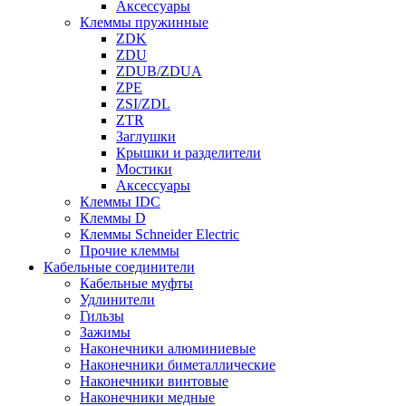
Аксессуары
Клеммы пружинные
ZDK
ZDU
ZDUB/ZDUA
ZPE
ZSI/ZDL
ZTR
Заглушки
Крышки и разделители
Мостики
Аксессуары
Клеммы IDC
Клеммы D
Клеммы Schneider Electric
Прочие клеммы
Кабельные соединители
Кабельные муфты
Удлинители
Гильзы
Зажимы
Наконечники алюминиевые
Наконечники биметаллические
Наконечники винтовые
Наконечники медные