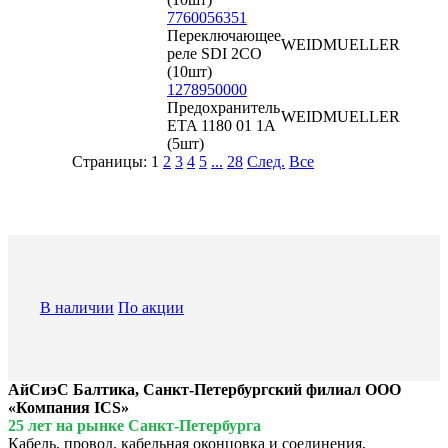
7760056351
Переключающее
WEIDMUELLER
реле SDI 2CO
(10шт)
1278950000
Предохранитель
WEIDMUELLER
ETA 1180 01 1A
(5шт)
Страницы:
1
2
3
4
5
...
28
След.
Все
В наличии
По акции
АйСиэС Балтика, Санкт-Петербургский филиал ООО
«Компания ICS»
25 лет на рынке Санкт-Петербурга
Кабель, провод, кабельная оконцовка и соединения,