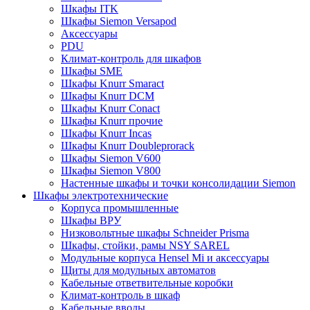
Шкафы ITK
Шкафы Siemon Versapod
Аксессуары
PDU
Климат-контроль для шкафов
Шкафы SME
Шкафы Knurr Smaract
Шкафы Knurr DCM
Шкафы Knurr Conact
Шкафы Knurr прочие
Шкафы Knurr Incas
Шкафы Knurr Doubleprorack
Шкафы Siemon V600
Шкафы Siemon V800
Настенные шкафы и точки консолидации Siemon
Шкафы электротехнические
Корпуса промышленные
Шкафы ВРУ
Низковольтные шкафы Schneider Prisma
Шкафы, стойки, рамы NSY SAREL
Модульные корпуса Hensel Mi и аксессуары
Щиты для модульных автоматов
Кабельные ответвительные коробки
Климат-контроль в шкаф
Кабельные вводы