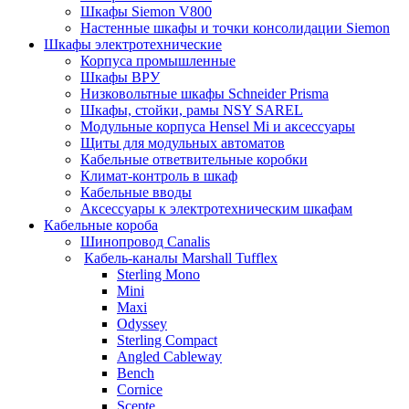
Шкафы Siemon V800
Настенные шкафы и точки консолидации Siemon
Шкафы электротехнические
Корпуса промышленные
Шкафы ВРУ
Низковольтные шкафы Schneider Prisma
Шкафы, стойки, рамы NSY SAREL
Модульные корпуса Hensel Mi и аксессуары
Щиты для модульных автоматов
Кабельные ответвительные коробки
Климат-контроль в шкаф
Кабельные вводы
Аксессуары к электротехническим шкафам
Кабельные короба
Шинопровод Canalis
Кабель-каналы Marshall Tufflex
Sterling Mono
Mini
Maxi
Odyssey
Sterling Compact
Angled Cableway
Bench
Cornice
Scepte