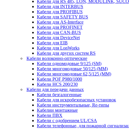
Кабели для RS 485, LON, MODULINK, SUCO
Кабели для INTERBUS
Кабели для PROFIBUS
Кабели для SAFETY BUS
Кабели для AS-Interface
Кабели для PROFINET
Кабели для CAN-BUS
Кабели для DeviceNet
Кабели для EIB
Кабели для LonWorks
Кабели для других систем RS
Кабели волоконно-оптические
Кабели одномодовые 9/125 (SM)
Кабели многомодовые 50/125 (ММ)
Кабели многомодовые 62,5/125 (ММ)
Кабели POF P980/1000
Кабели HCS 200/230
Кабели для передачи данных
Кабели безгалогенные
Кабели для искробезопасных установок
Кабели инструментальные, Re-типы
Кабелии монтажные
Кабели ПВХ
Кабели с одобрением UL/CSA
Кабели телефонные, для пожарной сигнализа