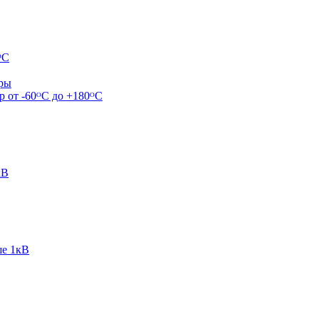
ᴼС
ары
р от -60ᴼC до +180ᴼС
кВ
ше 1кВ