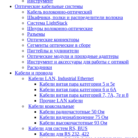
Инструмент
Оптические кабельные системы
Кабель волоконно-оптический
Шкафчики, полки и распределители волокна
Система LightStack
Шнуры волоконно-оптические
Разъемы
Оптические коннекторы
Сегменты оптические в сборе
Пигтейлы и удлинители
Оптические модули и проходные адаптеры
Инструмент и аксессуары для работы с оптикой
Расходники
Кабели и провода
Кабели LAN, Industrial Ethernet
Кабели витая пара категории 5 и 5е
Кабели витая пара категории 6 и 6A
Кабели витая пара категорий 7, 7А, 7е и 8
Прочие LAN кабели
Кабели коаксиальные
Кабели радиочастотные 50 Ом
Кабели видеонаблюдение 75 Ом
Кабели высокочастотные 93 Ом
Кабели для систем RS, BUS
Кабели для RS 232, 422