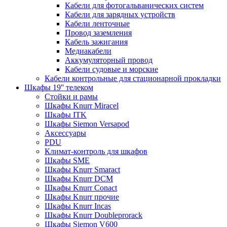
Кабели для фотогальванических систем
Кабели для зарядных устройств
Кабели ленточные
Провод заземления
Кабель зажигания
Медиакабели
Аккумуляторный провод
Кабели судовые и морские
Кабели контрольные для стационарной прокладки
Шкафы 19'' телеком
Стойки и рамы
Шкафы Knurr Miracel
Шкафы ITK
Шкафы Siemon Versapod
Аксессуары
PDU
Климат-контроль для шкафов
Шкафы SME
Шкафы Knurr Smaract
Шкафы Knurr DCM
Шкафы Knurr Conact
Шкафы Knurr прочие
Шкафы Knurr Incas
Шкафы Knurr Doubleprorack
Шкафы Siemon V600