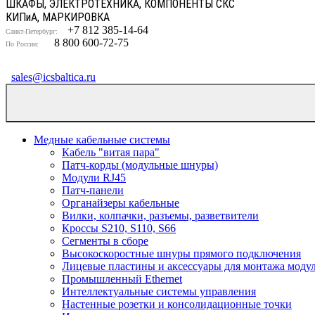
ШКАФЫ, ЭЛЕКТРОТЕХНИКА, КОМПОНЕНТЫ СКС
КИП
и
А, МАРКИРОВКА
+7 812 385-14-64
Санкт-Петербург:
8 800 600-72-75
По России:
sales@icsbaltica.ru
Медные кабельные системы
Кабель "витая пара"
Патч-корды (модульные шнуры)
Модули RJ45
Патч-панели
Органайзеры кабельные
Вилки, колпачки, разъемы, разветвители
Кроссы S210, S110, S66
Сегменты в сборе
Высокоскоростные шнуры прямого подключения
Лицевые пластины и аксессуары для монтажа моду
Промышленный Ethernet
Интеллектуальные системы управления
Настенные розетки и консолидационные точки