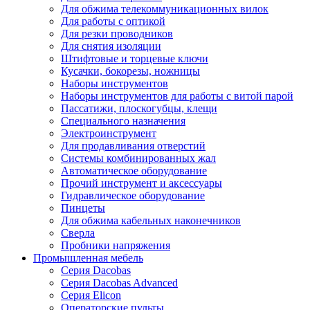
Для обжима телекоммуникационных вилок
Для работы с оптикой
Для резки проводников
Для снятия изоляции
Штифтовые и торцевые ключи
Кусачки, бокорезы, ножницы
Наборы инструментов
Наборы инструментов для работы с витой парой
Пассатижи, плоскогубцы, клещи
Специального назначения
Электроинструмент
Для продавливания отверстий
Системы комбинированных жал
Автоматическое оборудование
Прочий инструмент и аксессуары
Гидравлическое оборудование
Пинцеты
Для обжима кабельных наконечников
Сверла
Пробники напряжения
Промышленная мебель
Серия Dacobas
Серия Dacobas Advanced
Серия Elicon
Операторские пульты