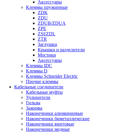
Аксессуары
Клеммы пружинные
ZDK
ZDU
ZDUB/ZDUA
ZPE
ZSI/ZDL
ZTR
Заглушки
Крышки и разделители
Мостики
Аксессуары
Клеммы IDC
Клеммы D
Клеммы Schneider Electric
Прочие клеммы
Кабельные соединители
Кабельные муфты
Удлинители
Гильзы
Зажимы
Наконечники алюминиевые
Наконечники биметаллические
Наконечники винтовые
Наконечники медные