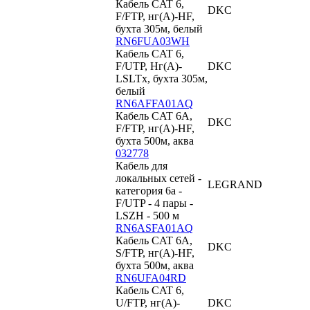
Кабель CAT 6,
DKC
F/FTP, нг(А)-HF,
бухта 305м, белый
RN6FUA03WH
Кабель CAT 6,
F/UTP, Hг(A)-
DKC
LSLTx, бухта 305м,
белый
RN6AFFA01AQ
Кабель CAT 6А,
DKC
F/FTP, нг(А)-HF,
бухта 500м, аква
032778
Кабель для
локальных сетей -
LEGRAND
категория 6a -
F/UTP - 4 пары -
LSZH - 500 м
RN6ASFA01AQ
Кабель CAT 6A,
DKC
S/FTP, нг(А)-HF,
бухта 500м, аква
RN6UFA04RD
Кабель CAT 6,
U/FTP, нг(А)-
DKC