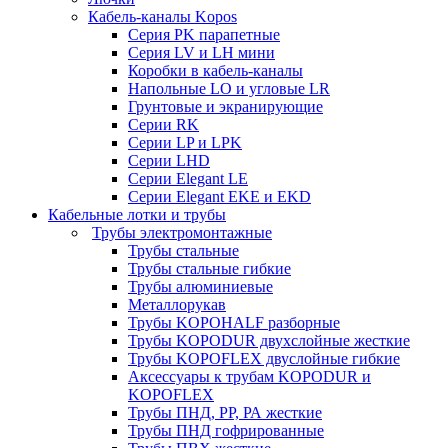
Кабель-каналы Kopos
Серия PK парапетные
Серия LV и LH мини
Коробки в кабель-каналы
Напольные LO и угловые LR
Грунтовые и экранирующие
Серии RK
Серии LP и LPK
Серии LHD
Серии Elegant LE
Серии Elegant EKE и EKD
Кабельные лотки и трубы
Трубы электромонтажные
Трубы стальные
Трубы стальные гибкие
Трубы алюминиевые
Металлорукав
Трубы KOPOHALF разборные
Трубы KOPODUR двухслойные жесткие
Трубы KOPOFLEX двуслойные гибкие
Аксессуары к трубам KOPODUR и
KOPOFLEX
Трубы ПНД, РР, РА жесткие
Трубы ПНД гофрированные