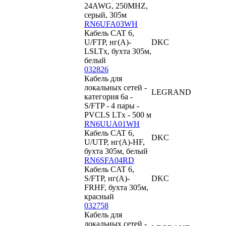
24AWG, 250MHZ,
серый, 305м
RN6UFA03WH
Кабель CAT 6,
U/FTP, нг(А)-
DKC
LSLTx, бухта 305м,
белый
032826
Кабель для
локальных сетей -
LEGRAND
категория 6a -
S/FTP - 4 пары -
PVCLS LTx - 500 м
RN6UUA01WH
Кабель CAT 6,
DKC
U/UTP, нг(А)-HF,
бухта 305м, белый
RN6SFA04RD
Кабель CAT 6,
S/FTP, нг(А)-
DKC
FRHF, бухта 305м,
красный
032758
Кабель для
локальных сетей -