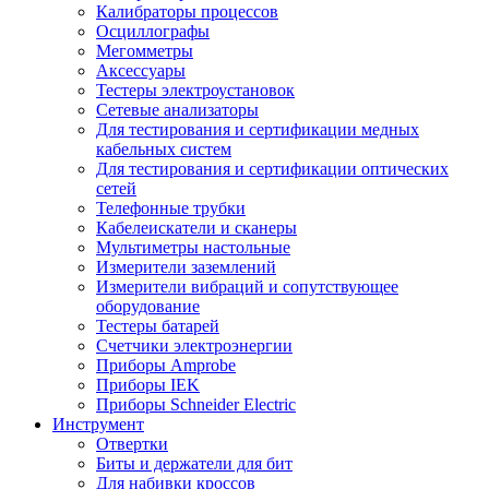
Калибраторы процессов
Осциллографы
Мегомметры
Аксессуары
Тестеры электроустановок
Сетевые анализаторы
Для тестирования и сертификации медных
кабельных систем
Для тестирования и сертификации оптических
сетей
Телефонные трубки
Кабелеискатели и сканеры
Мультиметры настольные
Измерители заземлений
Измерители вибраций и сопутствующее
оборудование
Тестеры батарей
Счетчики электроэнергии
Приборы Amprobe
Приборы IEK
Приборы Schneider Electric
Инструмент
Отвертки
Биты и держатели для бит
Для набивки кроссов