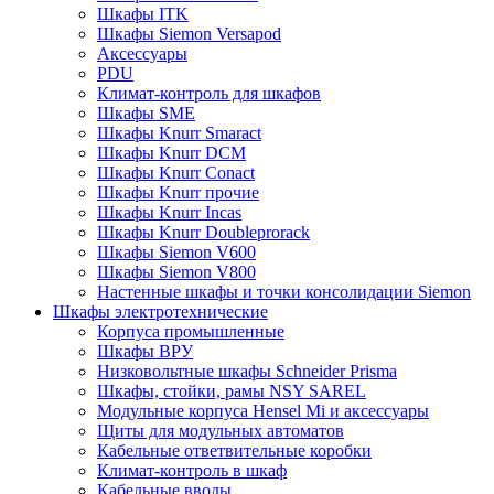
Шкафы ITK
Шкафы Siemon Versapod
Аксессуары
PDU
Климат-контроль для шкафов
Шкафы SME
Шкафы Knurr Smaract
Шкафы Knurr DCM
Шкафы Knurr Conact
Шкафы Knurr прочие
Шкафы Knurr Incas
Шкафы Knurr Doubleprorack
Шкафы Siemon V600
Шкафы Siemon V800
Настенные шкафы и точки консолидации Siemon
Шкафы электротехнические
Корпуса промышленные
Шкафы ВРУ
Низковольтные шкафы Schneider Prisma
Шкафы, стойки, рамы NSY SAREL
Модульные корпуса Hensel Mi и аксессуары
Щиты для модульных автоматов
Кабельные ответвительные коробки
Климат-контроль в шкаф
Кабельные вводы