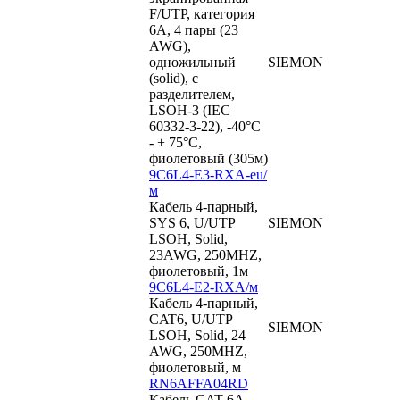
F/UTP, категория
6A, 4 пары (23
AWG),
одножильный
SIEMON
(solid), с
разделителем,
LSOH-3 (IEC
60332-3-22), -40°C
- + 75°C,
фиолетовый (305м)
9C6L4-E3-RXA-eu/
м
Кабель 4-парный,
SYS 6, U/UTP
SIEMON
LSOH, Solid,
23AWG, 250MHZ,
фиолетовый, 1м
9C6L4-E2-RXA/м
Кабель 4-парный,
CAT6, U/UTP
SIEMON
LSOH, Solid, 24
AWG, 250MHZ,
фиолетовый, м
RN6AFFA04RD
Кабель CAT 6A,