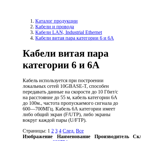
Каталог продукции
Кабели и провода
Кабели LAN, Industrial Ethernet
Кабели витая пара категории 6 и 6A
Кабели витая пара
категории 6 и 6A
Кабель используется при построении
локальных сетей 10GBASE-T, способен
передавать данные на скорости до 10 Гбит/с
на расстояние до 55 м, кабель категории 6А
до 100м., частота пропускаемого сигнала до
600—700МГц. Кабель 6А категории имеет
либо общий экран (F/UTP), либо экраны
вокруг каждой пары (U/FTP).
Страницы:
1
2
3
4
След.
Все
Изображение
Наименование
Производитель
Ск