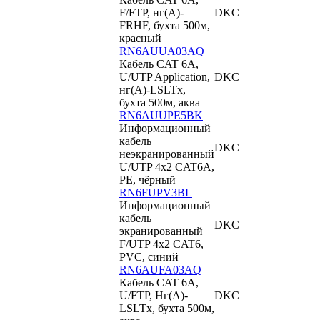
F/FTP, нг(А)-
DKC
FRHF, бухта 500м,
красный
RN6AUUA03AQ
Кабель CAT 6A,
U/UTP Application,
DKC
нг(А)-LSLTx,
бухта 500м, аква
RN6AUUPE5BK
Информационный
кабель
DKC
неэкранированный
U/UTP 4х2 CAT6A,
PE, чёрный
RN6FUPV3BL
Информационный
кабель
DKC
экранированный
F/UTP 4х2 CAT6,
PVC, синий
RN6AUFA03AQ
Кабель CAT 6A,
U/FTP, Hг(A)-
DKC
LSLTx, бухта 500м,