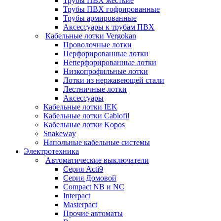
Трубы ПВХ жесткие
Трубы ПВХ гофрированные
Трубы армированные
Аксессуары к трубам ПВХ
Кабельные лотки Vergokan
Проволочные лотки
Перфорированные лотки
Неперфорированные лотки
Низкопрофильные лотки
Лотки из нержавеющей стали
Лестничные лотки
Аксессуары
Кабельные лотки IEK
Кабельные лотки Cablofil
Кабельные лотки Kopos
Snakeway
Напольные кабельные системы
Электротехника
Автоматические выключатели
Серия Acti9
Серия Домовой
Compact NB и NC
Interpact
Masterpact
Прочие автоматы