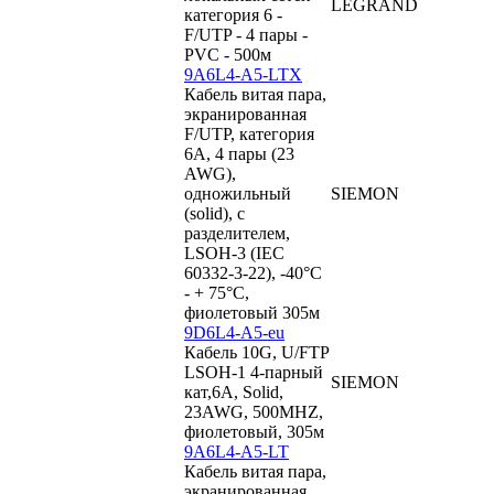
LEGRAND
категория 6 -
F/UTP - 4 пары -
PVC - 500м
9A6L4-A5-LTX
Кабель витая пара,
экранированная
F/UTP, категория
6A, 4 пары (23
AWG),
одножильный
SIEMON
(solid), с
разделителем,
LSOH-3 (IEC
60332-3-22), -40°C
- + 75°C,
фиолетовый 305м
9D6L4-A5-eu
Кабель 10G, U/FTP
LSOH-1 4-парный
SIEMON
кат,6A, Solid,
23AWG, 500MHZ,
фиолетовый, 305м
9A6L4-A5-LT
Кабель витая пара,
экранированная