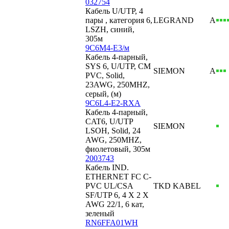
032754
Кабель U/UTP, 4
пары , категория 6,
LEGRAND
А
LSZH, синий,
305м
9C6M4-E3/м
Кабель 4-парный,
SYS 6, U/UTP, CM
SIEMON
А
PVC, Solid,
23AWG, 250MHZ,
серый, (м)
9C6L4-E2-RXA
Кабель 4-парный,
CAT6, U/UTP
SIEMON
LSOH, Solid, 24
AWG, 250MHZ,
фиолетовый, 305м
2003743
Кабель IND.
ETHERNET FC C-
PVC UL/CSA
TKD KABEL
SF/UTP 6, 4 X 2 X
AWG 22/1, 6 кат,
зеленый
RN6FFA01WH