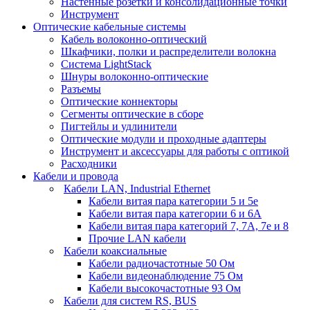
Настенные розетки и консолидационные точки
Инструмент
Оптические кабельные системы
Кабель волоконно-оптический
Шкафчики, полки и распределители волокна
Система LightStack
Шнуры волоконно-оптические
Разъемы
Оптические коннекторы
Сегменты оптические в сборе
Пигтейлы и удлинители
Оптические модули и проходные адаптеры
Инструмент и аксессуары для работы с оптикой
Расходники
Кабели и провода
Кабели LAN, Industrial Ethernet
Кабели витая пара категории 5 и 5е
Кабели витая пара категории 6 и 6A
Кабели витая пара категорий 7, 7А, 7е и 8
Прочие LAN кабели
Кабели коаксиальные
Кабели радиочастотные 50 Ом
Кабели видеонаблюдение 75 Ом
Кабели высокочастотные 93 Ом
Кабели для систем RS, BUS