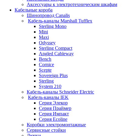
Аксессуары к электротехническим шкафам
Кабельные короба
Шинопровод Canalis
Кабель-каналы Marshall Tufflex
Sterling Mono
Mini
Maxi
Odyssey
Sterling Compact
Angled Cableway
Bench
Cornice
Scepte
Sovereign Plus
Sterling
System 210
Кабель-каналы Schneider Electric
Кабель-каналы IEK
Серия Элекор
Серия Праймер
Серия Импакт
Серия Ecoline
Коробки электромонтажные
Сервисные стойки
Лючки