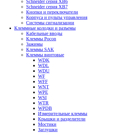
Schneider серия XB6
Schneider серия XB7
Кнопки и переключатели
Корпуса и пульты управления
Системы сигнализации
Клеммные колодки и разъемы
Кабельные вводы
Клеммы Pocon
Зажимы
Клеммы SAK
Клеммы винтовые
WDK
WDL
WDU
WF
WFF
WNT
WPE
WSI
WTR
WPDB
Измерительные клеммы
Крышки и разделители
Мостики
Заглушки