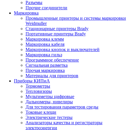
Разъемы
Прочие соединители
Маркировка
Промышленные принтеры и системы маркировки
Weidmuller
Стационарные принтеры Brady
Портативные принтеры Brady
Маркировка клемм
Маркировка кабеля
Маркировка кнопок и выключателей
Маркировка гильз
Программное обеспечение
Сигнальная разметка
Прочая маркировка
Материалы для принтеров
Приборы КИПиА
Термометры
Тепловизоры
Мультиметры цифровые
Дальномеры, нивелиры
Для тестирования параметров среды
Токовые клещи
Электрические тестеры
Анализаторы качества и регистраторы
электроэнергии