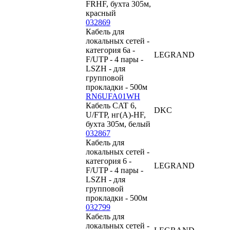
FRHF, бухта 305м,
красный
032869
Кабель для
локальных сетей -
категория 6a -
LEGRAND
F/UTP - 4 пары -
LSZH - для
групповой
прокладки - 500м
RN6UFA01WH
Кабель CAT 6,
DKC
U/FTP, нг(А)-HF,
бухта 305м, белый
032867
Кабель для
локальных сетей -
категория 6 -
LEGRAND
F/UTP - 4 пары -
LSZH - для
групповой
прокладки - 500м
032799
Кабель для
локальных сетей -