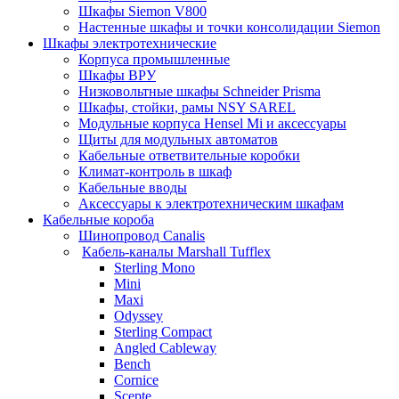
Шкафы Siemon V800
Настенные шкафы и точки консолидации Siemon
Шкафы электротехнические
Корпуса промышленные
Шкафы ВРУ
Низковольтные шкафы Schneider Prisma
Шкафы, стойки, рамы NSY SAREL
Модульные корпуса Hensel Mi и аксессуары
Щиты для модульных автоматов
Кабельные ответвительные коробки
Климат-контроль в шкаф
Кабельные вводы
Аксессуары к электротехническим шкафам
Кабельные короба
Шинопровод Canalis
Кабель-каналы Marshall Tufflex
Sterling Mono
Mini
Maxi
Odyssey
Sterling Compact
Angled Cableway
Bench
Cornice
Scepte