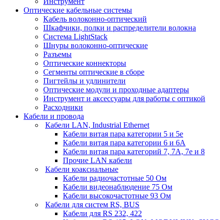
Инструмент
Оптические кабельные системы
Кабель волоконно-оптический
Шкафчики, полки и распределители волокна
Система LightStack
Шнуры волоконно-оптические
Разъемы
Оптические коннекторы
Сегменты оптические в сборе
Пигтейлы и удлинители
Оптические модули и проходные адаптеры
Инструмент и аксессуары для работы с оптикой
Расходники
Кабели и провода
Кабели LAN, Industrial Ethernet
Кабели витая пара категории 5 и 5е
Кабели витая пара категории 6 и 6A
Кабели витая пара категорий 7, 7А, 7е и 8
Прочие LAN кабели
Кабели коаксиальные
Кабели радиочастотные 50 Ом
Кабели видеонаблюдение 75 Ом
Кабели высокочастотные 93 Ом
Кабели для систем RS, BUS
Кабели для RS 232, 422