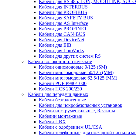
Кабели для RS 485, LON, MODULINK, SUCO
Кабели для INTERBUS
Кабели для PROFIBUS
Кабели для SAFETY BUS
Кабели для AS-Interface
Кабели для PROFINET
Кабели для CAN-BUS
Кабели для DeviceNet
Кабели для EIB
Кабели для LonWorks
Кабели для других систем RS
Кабели волоконно-оптические
Кабели одномодовые 9/125 (SM)
Кабели многомодовые 50/125 (ММ)
Кабели многомодовые 62,5/125 (ММ)
Кабели POF P980/1000
Кабели HCS 200/230
Кабели для передачи данных
Кабели безгалогенные
Кабели для искробезопасных установок
Кабели инструментальные, Re-типы
Кабелии монтажные
Кабели ПВХ
Кабели с одобрением UL/CSA
Кабели телефонные, для пожарной сигнализа