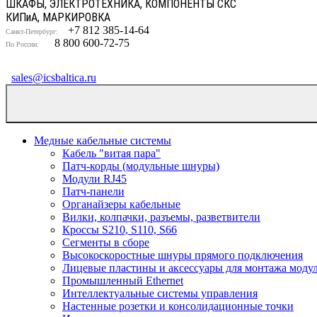
ШКАФЫ, ЭЛЕКТРОТЕХНИКА, КОМПОНЕНТЫ СКС
КИП
и
А, МАРКИРОВКА
+7 812 385-14-64
Санкт-Петербург:
8 800 600-72-75
По России:
sales@icsbaltica.ru
Медные кабельные системы
Кабель "витая пара"
Патч-корды (модульные шнуры)
Модули RJ45
Патч-панели
Органайзеры кабельные
Вилки, колпачки, разъемы, разветвители
Кроссы S210, S110, S66
Сегменты в сборе
Высокоскоростные шнуры прямого подключения
Лицевые пластины и аксессуары для монтажа моду
Промышленный Ethernet
Интеллектуальные системы управления
Настенные розетки и консолидационные точки