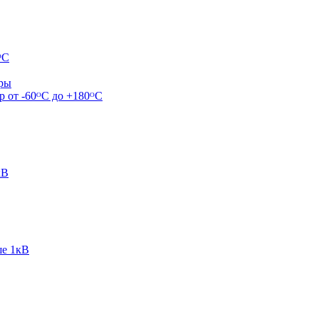
ᴼС
ары
р от -60ᴼC до +180ᴼС
кВ
ше 1кВ