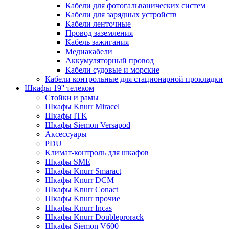
Кабели для фотогальванических систем
Кабели для зарядных устройств
Кабели ленточные
Провод заземления
Кабель зажигания
Медиакабели
Аккумуляторный провод
Кабели судовые и морские
Кабели контрольные для стационарной прокладки
Шкафы 19'' телеком
Стойки и рамы
Шкафы Knurr Miracel
Шкафы ITK
Шкафы Siemon Versapod
Аксессуары
PDU
Климат-контроль для шкафов
Шкафы SME
Шкафы Knurr Smaract
Шкафы Knurr DCM
Шкафы Knurr Conact
Шкафы Knurr прочие
Шкафы Knurr Incas
Шкафы Knurr Doubleprorack
Шкафы Siemon V600