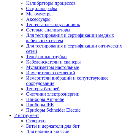
Калибраторы процессов
Осциллографы
Мегомметры
Аксессуары
Тестеры электроустановок
Сетевые анализаторы
Для тестирования и сертификации медных
кабельных систем
Для тестирования и сертификации оптических
сетей
Телефонные трубки
Кабелеискатели и сканеры
Мультиметры настольные
Измерители заземлений
Измерители вибраций и сопутствующее
оборудование
Тестеры батарей
Счетчики электроэнергии
Приборы Amprobe
Приборы IEK
Приборы Schneider Electric
Инструмент
Отвертки
Биты и держатели для бит
Для набивки кроссов