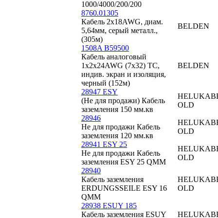
1000/4000/200/200
8760.01305
Кабель 2x18AWG, диам.
BELDEN
5,64мм, серый металл.,
(305м)
1508A B59500
Кабель аналоговый
1х2х24AWG (7х32) TC,
BELDEN
индив. экран и изоляция,
черный (152м)
28947 ESY
HELUKAB
(Не для продажи) Кабель
OLD
заземления 150 мм.кв
28946
HELUKAB
Не для продажи Кабель
OLD
заземления 120 мм.кв
28941 ESY 25
HELUKAB
Не для продажи Кабель
OLD
заземления ESY 25 QMM
28940
Кабель заземления
HELUKAB
ERDUNGSSEILE ESY 16
OLD
QMM
28938 ESUY 185
Кабель заземления ESUY
HELUKAB