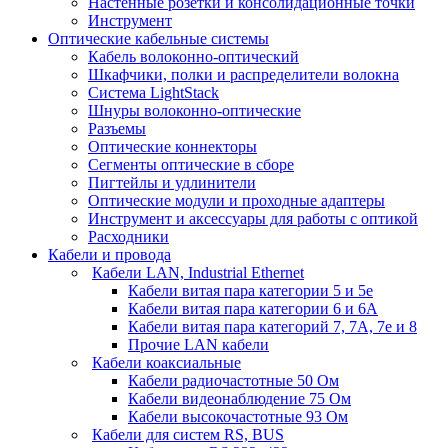
Настенные розетки и консолидационные точки
Инструмент
Оптические кабельные системы
Кабель волоконно-оптический
Шкафчики, полки и распределители волокна
Система LightStack
Шнуры волоконно-оптические
Разъемы
Оптические коннекторы
Сегменты оптические в сборе
Пигтейлы и удлинители
Оптические модули и проходные адаптеры
Инструмент и аксессуары для работы с оптикой
Расходники
Кабели и провода
Кабели LAN, Industrial Ethernet
Кабели витая пара категории 5 и 5е
Кабели витая пара категории 6 и 6A
Кабели витая пара категорий 7, 7А, 7е и 8
Прочие LAN кабели
Кабели коаксиальные
Кабели радиочастотные 50 Ом
Кабели видеонаблюдение 75 Ом
Кабели высокочастотные 93 Ом
Кабели для систем RS, BUS