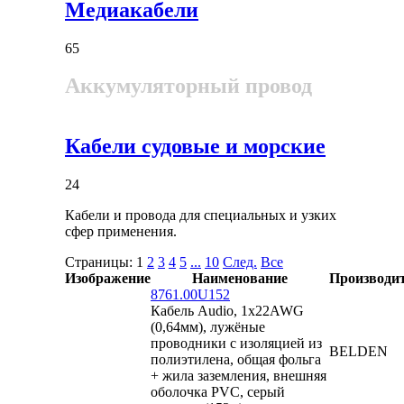
Медиакабели
65
Аккумуляторный провод
Кабели судовые и морские
24
Кабели и провода для специальных и узких
сфер применения.
Страницы:
1
2
3
4
5
...
10
След.
Все
Изображение
Наименование
Производи
8761.00U152
Кабель Audio, 1x22AWG
(0,64мм), лужёные
проводники с изоляцией из
BELDEN
полиэтилена, общая фольга
+ жила заземления, внешняя
оболочка PVC, серый