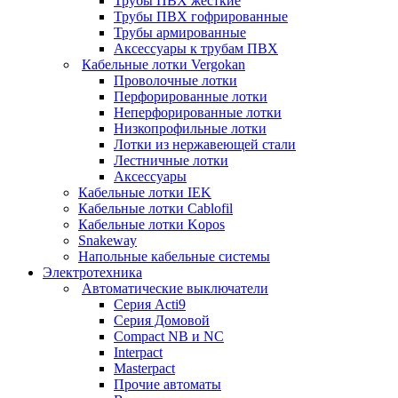
Трубы ПВХ жесткие
Трубы ПВХ гофрированные
Трубы армированные
Аксессуары к трубам ПВХ
Кабельные лотки Vergokan
Проволочные лотки
Перфорированные лотки
Неперфорированные лотки
Низкопрофильные лотки
Лотки из нержавеющей стали
Лестничные лотки
Аксессуары
Кабельные лотки IEK
Кабельные лотки Cablofil
Кабельные лотки Kopos
Snakeway
Напольные кабельные системы
Электротехника
Автоматические выключатели
Серия Acti9
Серия Домовой
Compact NB и NC
Interpact
Masterpact
Прочие автоматы