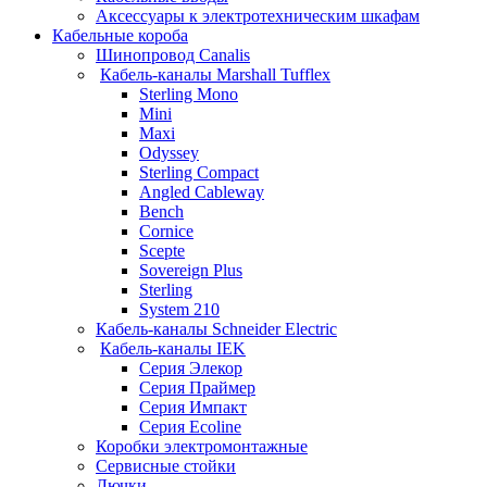
Аксессуары к электротехническим шкафам
Кабельные короба
Шинопровод Canalis
Кабель-каналы Marshall Tufflex
Sterling Mono
Mini
Maxi
Odyssey
Sterling Compact
Angled Cableway
Bench
Cornice
Scepte
Sovereign Plus
Sterling
System 210
Кабель-каналы Schneider Electric
Кабель-каналы IEK
Серия Элекор
Серия Праймер
Серия Импакт
Серия Ecoline
Коробки электромонтажные
Сервисные стойки
Лючки