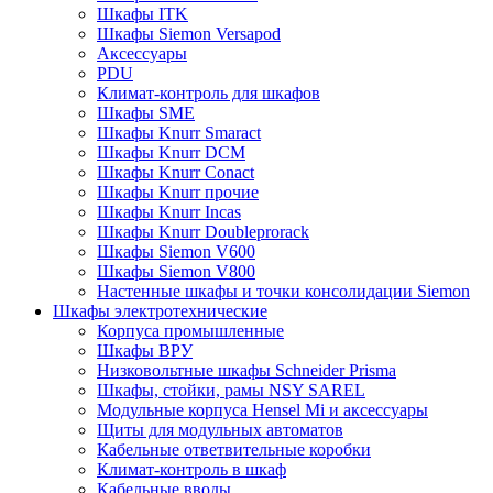
Шкафы ITK
Шкафы Siemon Versapod
Аксессуары
PDU
Климат-контроль для шкафов
Шкафы SME
Шкафы Knurr Smaract
Шкафы Knurr DCM
Шкафы Knurr Conact
Шкафы Knurr прочие
Шкафы Knurr Incas
Шкафы Knurr Doubleprorack
Шкафы Siemon V600
Шкафы Siemon V800
Настенные шкафы и точки консолидации Siemon
Шкафы электротехнические
Корпуса промышленные
Шкафы ВРУ
Низковольтные шкафы Schneider Prisma
Шкафы, стойки, рамы NSY SAREL
Модульные корпуса Hensel Mi и аксессуары
Щиты для модульных автоматов
Кабельные ответвительные коробки
Климат-контроль в шкаф
Кабельные вводы