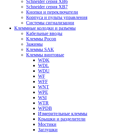
Schneider серия XB6
Schneider серия XB7
Кнопки и переключатели
Корпуса и пульты управления
Системы сигнализации
Клеммные колодки и разъемы
Кабельные вводы
Клеммы Pocon
Зажимы
Клеммы SAK
Клеммы винтовые
WDK
WDL
WDU
WF
WFF
WNT
WPE
WSI
WTR
WPDB
Измерительные клеммы
Крышки и разделители
Мостики
Заглушки