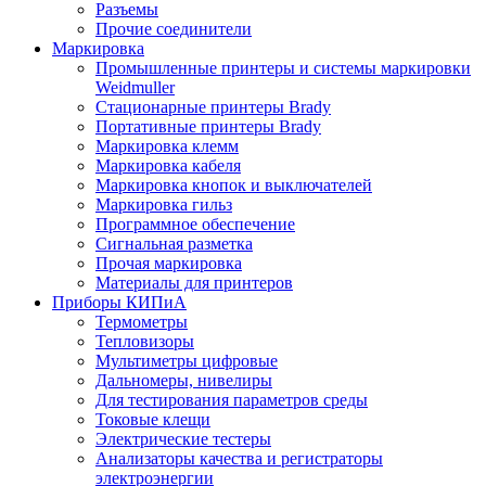
Разъемы
Прочие соединители
Маркировка
Промышленные принтеры и системы маркировки
Weidmuller
Стационарные принтеры Brady
Портативные принтеры Brady
Маркировка клемм
Маркировка кабеля
Маркировка кнопок и выключателей
Маркировка гильз
Программное обеспечение
Сигнальная разметка
Прочая маркировка
Материалы для принтеров
Приборы КИПиА
Термометры
Тепловизоры
Мультиметры цифровые
Дальномеры, нивелиры
Для тестирования параметров среды
Токовые клещи
Электрические тестеры
Анализаторы качества и регистраторы
электроэнергии