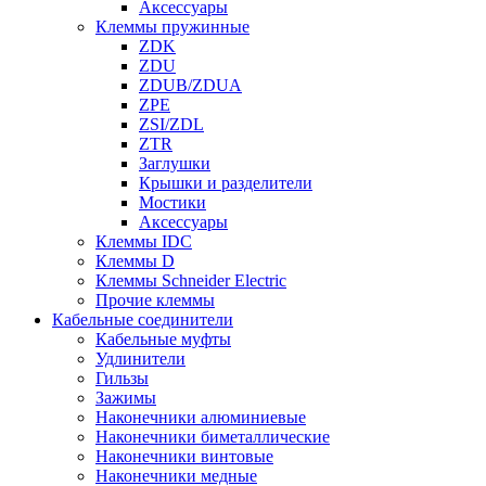
Аксессуары
Клеммы пружинные
ZDK
ZDU
ZDUB/ZDUA
ZPE
ZSI/ZDL
ZTR
Заглушки
Крышки и разделители
Мостики
Аксессуары
Клеммы IDC
Клеммы D
Клеммы Schneider Electric
Прочие клеммы
Кабельные соединители
Кабельные муфты
Удлинители
Гильзы
Зажимы
Наконечники алюминиевые
Наконечники биметаллические
Наконечники винтовые
Наконечники медные