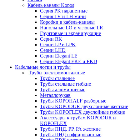
Кабель-каналы Kopos
Серия PK парапетные
Серия LV и LH мини
Коробки в кабель-каналы
Напольные LO и угловые LR
Грунтовые и экранирующие
Серии RK
Серии LP и LPK
Серии LHD
Серии Elegant LE
Серии Elegant EKE и EKD
Кабельные лотки и трубы
Трубы электромонтажные
Трубы стальные
Трубы стальные гибкие
Трубы алюминиевые
Металлорукав
Трубы KOPOHALF разборные
Трубы KOPODUR двухслойные жесткие
Трубы KOPOFLEX двуслойные гибкие
Аксессуары к трубам KOPODUR и
KOPOFLEX
Трубы ПНД, РР, РА жесткие
Трубы ПНД гофрированные