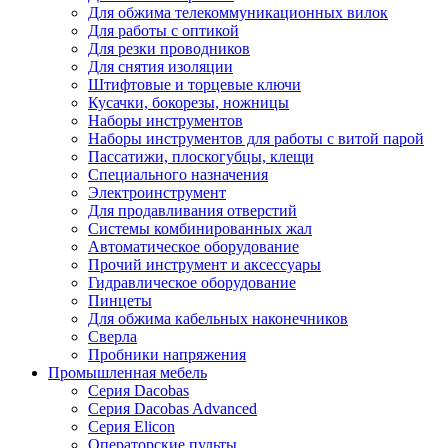
Для обжима телекоммуникационных вилок
Для работы с оптикой
Для резки проводников
Для снятия изоляции
Штифтовые и торцевые ключи
Кусачки, бокорезы, ножницы
Наборы инструментов
Наборы инструментов для работы с витой парой
Пассатижи, плоскогубцы, клещи
Специального назначения
Электроинструмент
Для продавливания отверстий
Системы комбинированных жал
Автоматическое оборудование
Прочий инструмент и аксессуары
Гидравлическое оборудование
Пинцеты
Для обжима кабельных наконечников
Сверла
Пробники напряжения
Промышленная мебель
Серия Dacobas
Серия Dacobas Advanced
Серия Elicon
Операторские пульты