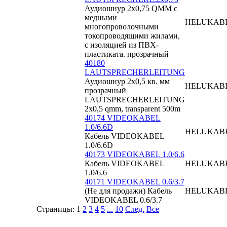
Аудиошнур 2x0,75 QMM с
медными
HELUKAB
многопроволочными
токопроводящими жилами,
с изоляцией из ПВХ-
пластиката. прозрачный
40180
LAUTSPRECHERLEITUNG
Аудиошнур 2х0,5 кв. мм
HELUKAB
прозрачный
LAUTSPRECHERLEITUNG
2x0,5 qmm, transparent 500m
40174 VIDEOKABEL
1.0/6.6D
HELUKAB
Кабель VIDEOKABEL
1.0/6.6D
40173 VIDEOKABEL 1.0/6.6
Кабель VIDEOKABEL
HELUKAB
1.0/6.6
40171 VIDEOKABEL 0.6/3.7
(Не для продажи) Кабель
HELUKAB
VIDEOKABEL 0.6/3.7
Страницы:
1
2
3
4
5
...
10
След.
Все