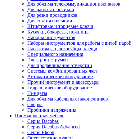
Для обжима телекоммуникационных вилок
Для работы с оптикой
Для резки проводников
Для снятия изоляции
Штифтовые и торцевые ключи
Кусачки, бокорезы, ножницы
Наборы инструментов
Наборы инструментов для работы с витой парой
Пассатижи, плоскогубцы, клещи
Специального назначения
Электроинструмент
Для продавливания отверстий
Системы комбинированных жал
Автоматическое оборудование
Прочий инструмент и аксессуары
Гидравлическое оборудование
Пинцеты
Для обжима кабельных наконечников
Сверла
Пробники напряжения
Промышленная мебель
Серия Dacobas
Серия Dacobas Advanced
Серия Elicon
Операторские пульты