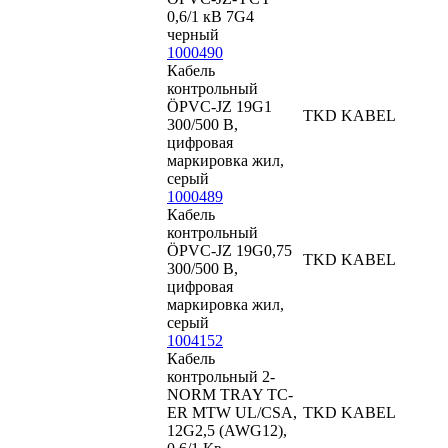
0,6/1 кВ 7G4
черный
1000490
Кабель
контрольный
ÖPVC-JZ 19G1
TKD KABEL
300/500 В,
цифровая
маркировка жил,
серый
1000489
Кабель
контрольный
ÖPVC-JZ 19G0,75
TKD KABEL
300/500 В,
цифровая
маркировка жил,
серый
1004152
Кабель
контрольный 2-
NORM TRAY TC-
ER MTW UL/CSA,
TKD KABEL
12G2,5 (AWG12),