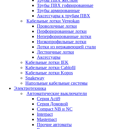
Трубы ПВХ жесткие
Трубы ПВХ гофрированные
Трубы армированные
Аксессуары к трубам ПВХ
Кабельные лотки Vergokan
Проволочные лотки
Перфорированные лотки
Неперфорированные лотки
Низкопрофильные лотки
Лотки из нержавеющей стали
Лестничные лотки
Аксессуары
Кабельные лотки IEK
Кабельные лотки Cablofil
Кабельные лотки Kopos
Snakeway
Напольные кабельные системы
Электротехника
Автоматические выключатели
Серия Acti9
Серия Домовой
Compact NB и NC
Interpact
Masterpact
Прочие автоматы