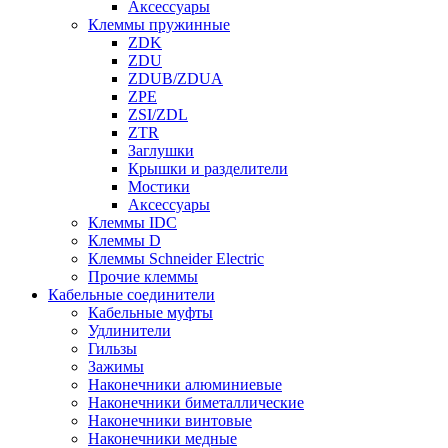
Аксессуары
Клеммы пружинные
ZDK
ZDU
ZDUB/ZDUA
ZPE
ZSI/ZDL
ZTR
Заглушки
Крышки и разделители
Мостики
Аксессуары
Клеммы IDC
Клеммы D
Клеммы Schneider Electric
Прочие клеммы
Кабельные соединители
Кабельные муфты
Удлинители
Гильзы
Зажимы
Наконечники алюминиевые
Наконечники биметаллические
Наконечники винтовые
Наконечники медные