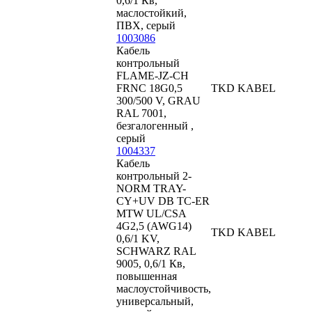
0,6/1 Кв,
маслостойкий,
ПВХ, серый
1003086
Кабель
контрольный
FLAME-JZ-CH
FRNC 18G0,5
TKD KABEL
300/500 V, GRAU
RAL 7001,
безгалогенный ,
серый
1004337
Кабель
контрольный 2-
NORM TRAY-
CY+UV DB TC-ER
MTW UL/CSA
4G2,5 (AWG14)
TKD KABEL
0,6/1 KV,
SCHWARZ RAL
9005, 0,6/1 Кв,
повышенная
маслоустойчивость,
универсальный,