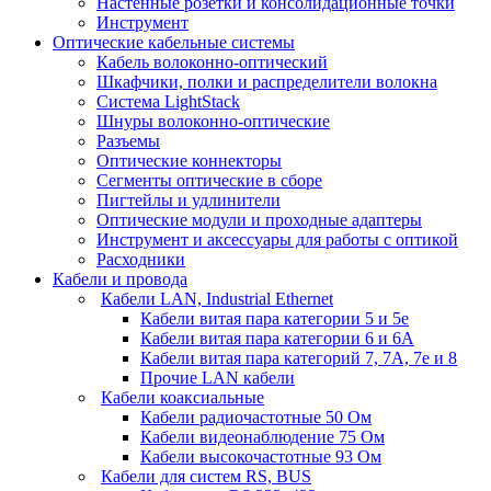
Настенные розетки и консолидационные точки
Инструмент
Оптические кабельные системы
Кабель волоконно-оптический
Шкафчики, полки и распределители волокна
Система LightStack
Шнуры волоконно-оптические
Разъемы
Оптические коннекторы
Сегменты оптические в сборе
Пигтейлы и удлинители
Оптические модули и проходные адаптеры
Инструмент и аксессуары для работы с оптикой
Расходники
Кабели и провода
Кабели LAN, Industrial Ethernet
Кабели витая пара категории 5 и 5е
Кабели витая пара категории 6 и 6A
Кабели витая пара категорий 7, 7А, 7е и 8
Прочие LAN кабели
Кабели коаксиальные
Кабели радиочастотные 50 Ом
Кабели видеонаблюдение 75 Ом
Кабели высокочастотные 93 Ом
Кабели для систем RS, BUS