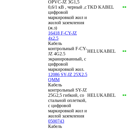
ÖPVC-JZ 3G1,5
0,6/1 кВ , черный ,с
TKD KABEL
цифровой
маркировкой жил и
жилой заземления
(ж.з)
16418 F-CY-JZ
4x2.5
Кабель
контрольный F-CY-
HELUKABEL
JZ 4G2.5
экранированный, с
цифровой
маркировкой жил.
12086 SY-JZ 25X2.5
QMM
Кабель
контрольный SY-JZ
25G2,5 гибкий, со
HELUKABEL
стальной оплеткой,
с цифровой
маркировкой жил и
жилой заземления
0500743
Кабель