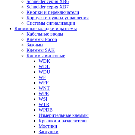
Schneider серия XB6
Schneider серия XB7
Кнопки и переключатели
Корпуса и пульты управления
Системы сигнализации
Клеммные колодки и разъемы
Кабельные вводы
Клеммы Pocon
Зажимы
Клеммы SAK
Клеммы винтовые
WDK
WDL
WDU
WF
WFF
WNT
WPE
WSI
WTR
WPDB
Измерительные клеммы
Крышки и разделители
Мостики
Заглушки