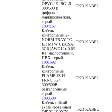
ÖPVC-JZ 19G1,5
TKD KABEL
300/500 В,
цифровая
маркировка жил,
серый
1004167
Кабель
контрольный 2-
NORM TRAY TC-
TKD KABEL
ER MTW UL/CSA,
3G6 (AWG12), 0,6/1
Кв, маслостойкий,
ПВХ, серый
1001692
Кабель
контрольный
FLAME-JZ-H
TKD KABEL
FRNC 5G4
300/500В,
безгалогенный,
серый
1003508
Кабель гибкий
экранированный
TKD KABEL
ÖPVC-JZ-YCY