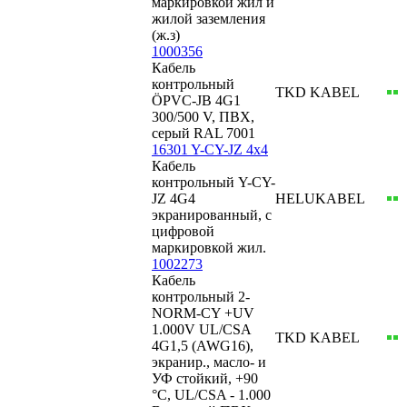
маркировкой жил и
жилой заземления
(ж.з)
1000356
Кабель
контрольный
TKD KABEL
ÖPVC-JB 4G1
300/500 V, ПВХ,
серый RAL 7001
16301 Y-CY-JZ 4x4
Кабель
контрольный Y-CY-
JZ 4G4
HELUKABEL
экранированный, с
цифровой
маркировкой жил.
1002273
Кабель
контрольный 2-
NORM-CY +UV
1.000V UL/CSA
TKD KABEL
4G1,5 (AWG16),
экранир., масло- и
УФ стойкий, +90
°C, UL/CSA - 1.000