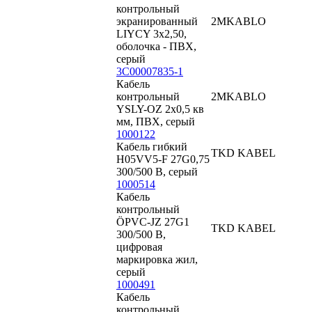
контрольный
экранированный
2MKABLO
LIYCY 3x2,50,
оболочка - ПВХ,
серый
3С00007835-1
Кабель
контрольный
2MKABLO
YSLY-ОZ 2x0,5 кв
мм, ПВХ, серый
1000122
Кабель гибкий
TKD KABEL
H05VV5-F 27G0,75
300/500 В, серый
1000514
Кабель
контрольный
ÖPVC-JZ 27G1
TKD KABEL
300/500 В,
цифровая
маркировка жил,
серый
1000491
Кабель
контрольный