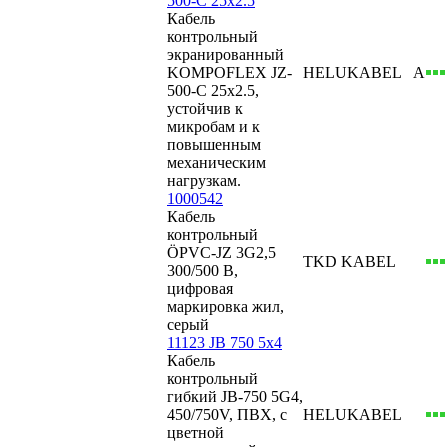
500-C 25x2.5
Кабель
контрольный
экранированный
KOMPOFLEX JZ-
HELUKABEL
А
500-C 25x2.5,
устойчив к
микробам и к
повышенным
механическим
нагрузкам.
1000542
Кабель
контрольный
ÖPVC-JZ 3G2,5
TKD KABEL
300/500 В,
цифровая
маркировка жил,
серый
11123 JB 750 5x4
Кабель
контрольный
гибкий JB-750 5G4,
450/750V, ПВХ, с
HELUKABEL
цветной