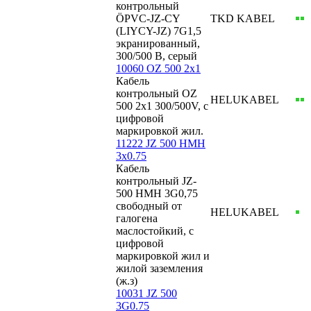
контрольный
ÖPVC-JZ-CY
TKD KABEL
(LIYCY-JZ) 7G1,5
экранированный,
300/500 В, серый
10060 OZ 500 2x1
Кабель
контрольный OZ
HELUKABEL
500 2x1 300/500V, с
цифровой
маркировкой жил.
11222 JZ 500 HMH
3x0.75
Кабель
контрольный JZ-
500 HMH 3G0,75
свободный от
HELUKABEL
галогена
маслостойкий, с
цифровой
маркировкой жил и
жилой заземления
(ж.з)
10031 JZ 500
3G0.75