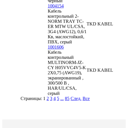
черный
1004154
Кабель
контрольный 2-
NORM TRAY TC-
TKD KABEL
ER MTW UL/CSA,
3G4 (AWG12), 0,6/1
Кв, маслостойкий,
ПВХ, серый
1001606
Кабель
контрольный
MULTINORM-JZ-
CY H05VVC4V5-K
TKD KABEL
2X0,75 (AWG19),
экранированный ,
300/500 В ,
HAR/UL/CSA,
серый
Страницы:
1
2
3
4
5
...
85
След.
Все