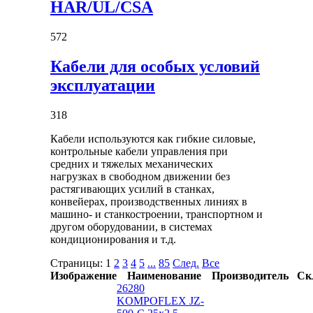
HAR/UL/CSA
572
Кабели для особых условий
эксплуатации
318
Кабели используются как гибкие силовые,
контрольные кабели управления при
средних и тяжелых механических
нагрузках в свободном движении без
растягивающих усилий в станках,
конвейерах, производственных линиях в
машино- и станкостроении, транспортном и
другом оборудовании, в системах
кондиционирования и т.д.
Страницы:
1
2
3
4
5
...
85
След.
Все
Изображение
Наименование
Производитель
Ск
26280
KOMPOFLEX JZ-