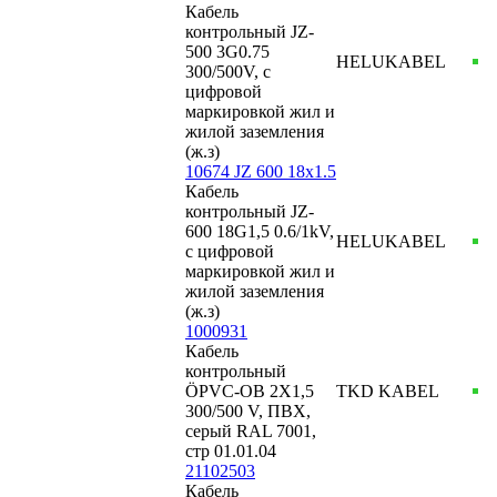
Кабель
контрольный JZ-
500 3G0.75
HELUKABEL
300/500V, с
цифровой
маркировкой жил и
жилой заземления
(ж.з)
10674 JZ 600 18x1.5
Кабель
контрольный JZ-
600 18G1,5 0.6/1kV,
HELUKABEL
с цифровой
маркировкой жил и
жилой заземления
(ж.з)
1000931
Кабель
контрольный
ÖPVC-OB 2X1,5
TKD KABEL
300/500 V, ПВХ,
серый RAL 7001,
стр 01.01.04
21102503
Кабель