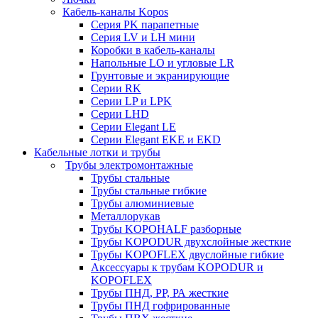
Кабель-каналы Kopos
Серия PK парапетные
Серия LV и LH мини
Коробки в кабель-каналы
Напольные LO и угловые LR
Грунтовые и экранирующие
Серии RK
Серии LP и LPK
Серии LHD
Серии Elegant LE
Серии Elegant EKE и EKD
Кабельные лотки и трубы
Трубы электромонтажные
Трубы стальные
Трубы стальные гибкие
Трубы алюминиевые
Металлорукав
Трубы KOPOHALF разборные
Трубы KOPODUR двухслойные жесткие
Трубы KOPOFLEX двуслойные гибкие
Аксессуары к трубам KOPODUR и
KOPOFLEX
Трубы ПНД, РР, РА жесткие
Трубы ПНД гофрированные