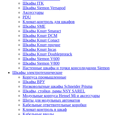
Шкафы ITK
Шкафы Siemon Versapod
Аксессуары
PDU
Климат-контроль для шкафов
Шкафы SME
Шкафы Knurr Smaract
Шкафы Knurr DCM
Шкафы Knurr Conact
Шкафы Knurr прочие
Шкафы Knurr Incas
Шкафы Knurr Doubleprorack
Шкафы Siemon V600
Шкафы Siemon V800
Настенные шкафы и точки консолидации Siemon
Шкафы электротехнические
Корпуса промышленные
Шкафы ВРУ
Низковольтные шкафы Schneider Prisma
Шкафы, стойки, рамы NSY SAREL
Модульные корпуса Hensel Mi и аксессуары
Щиты для модульных автоматов
Кабельные ответвительные коробки
Климат-контроль в шкаф
Кабельные вводы