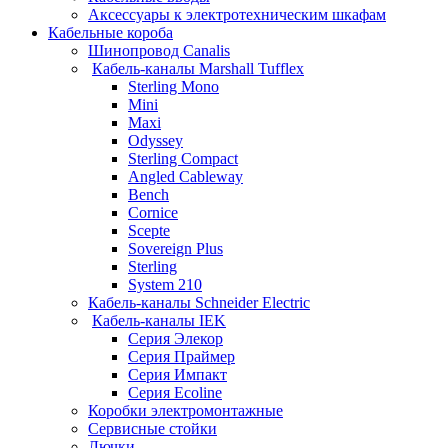
Аксессуары к электротехническим шкафам
Кабельные короба
Шинопровод Canalis
Кабель-каналы Marshall Tufflex
Sterling Mono
Mini
Maxi
Odyssey
Sterling Compact
Angled Cableway
Bench
Cornice
Scepte
Sovereign Plus
Sterling
System 210
Кабель-каналы Schneider Electric
Кабель-каналы IEK
Серия Элекор
Серия Праймер
Серия Импакт
Серия Ecoline
Коробки электромонтажные
Сервисные стойки
Лючки