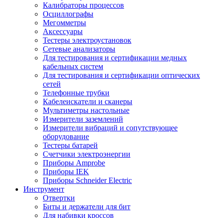
Калибраторы процессов
Осциллографы
Мегомметры
Аксессуары
Тестеры электроустановок
Сетевые анализаторы
Для тестирования и сертификации медных
кабельных систем
Для тестирования и сертификации оптических
сетей
Телефонные трубки
Кабелеискатели и сканеры
Мультиметры настольные
Измерители заземлений
Измерители вибраций и сопутствующее
оборудование
Тестеры батарей
Счетчики электроэнергии
Приборы Amprobe
Приборы IEK
Приборы Schneider Electric
Инструмент
Отвертки
Биты и держатели для бит
Для набивки кроссов