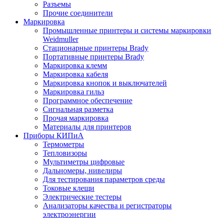
Разъемы
Прочие соединители
Маркировка
Промышленные принтеры и системы маркировки
Weidmuller
Стационарные принтеры Brady
Портативные принтеры Brady
Маркировка клемм
Маркировка кабеля
Маркировка кнопок и выключателей
Маркировка гильз
Программное обеспечение
Сигнальная разметка
Прочая маркировка
Материалы для принтеров
Приборы КИПиА
Термометры
Тепловизоры
Мультиметры цифровые
Дальномеры, нивелиры
Для тестирования параметров среды
Токовые клещи
Электрические тестеры
Анализаторы качества и регистраторы
электроэнергии