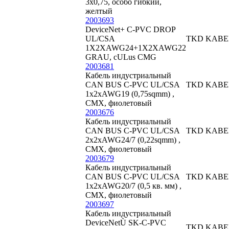
3x0,75, особо гибкий,
желтый
2003693
DeviceNet+ C-PVC DROP
UL/CSA
TKD KABE
1X2XAWG24+1X2XAWG22
GRAU, cULus CMG
2003681
Кабель индустриальный
CAN BUS C-PVC UL/CSA
TKD KABE
1x2xAWG19 (0,75sqmm) ,
CMX, фиолетовый
2003676
Кабель индустриальный
CAN BUS C-PVC UL/CSA
TKD KABE
2x2xAWG24/7 (0,22sqmm) ,
CMX, фиолетовый
2003679
Кабель индустриальный
CAN BUS C-PVC UL/CSA
TKD KABE
1x2xAWG20/7 (0,5 кв. мм) ,
CMX, фиолетовый
2003697
Кабель индустриальный
DeviceNetÙ SK-C-PVC
TKD KABE