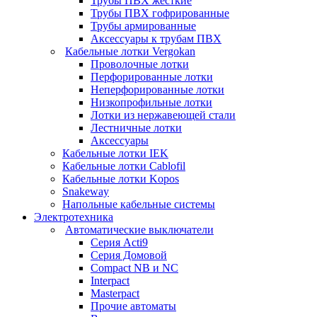
Трубы ПВХ жесткие
Трубы ПВХ гофрированные
Трубы армированные
Аксессуары к трубам ПВХ
Кабельные лотки Vergokan
Проволочные лотки
Перфорированные лотки
Неперфорированные лотки
Низкопрофильные лотки
Лотки из нержавеющей стали
Лестничные лотки
Аксессуары
Кабельные лотки IEK
Кабельные лотки Cablofil
Кабельные лотки Kopos
Snakeway
Напольные кабельные системы
Электротехника
Автоматические выключатели
Серия Acti9
Серия Домовой
Compact NB и NC
Interpact
Masterpact
Прочие автоматы