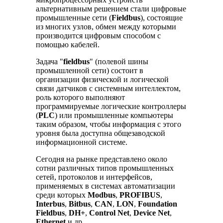
альтернативным решением стали цифровые
промышленные сети (
Fieldbus
), состоящие
из многих узлов, обмен между которыми
производится цифровым способом с
помощью кабелей.
Задача "
fieldbus
" (полевой шины
промышленной сети) состоит в
организации физической и логической
связи датчиков с системным интеллектом,
роль которого выполняют
программируемые логические контроллеры
(
PLC
) или промышленные компьютеры
таким образом, чтобы информация с этого
уровня была доступна общезаводской
информационной системе.
Сегодня на рынке представлено около
сотни различных типов промышленных
сетей, протоколов и интерфейсов,
применяемых в системах автоматизации
среди которых
Modbus
,
PROFIBUS
,
Interbus
,
Bitbus
,
CAN
,
LON
,
Foundation
Fieldbus
,
DH+
,
Control Net
,
Device Net
,
Ethernet
и др