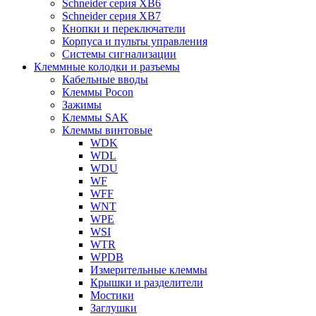
Schneider серия XB6
Schneider серия XB7
Кнопки и переключатели
Корпуса и пульты управления
Системы сигнализации
Клеммные колодки и разъемы
Кабельные вводы
Клеммы Pocon
Зажимы
Клеммы SAK
Клеммы винтовые
WDK
WDL
WDU
WF
WFF
WNT
WPE
WSI
WTR
WPDB
Измерительные клеммы
Крышки и разделители
Мостики
Заглушки