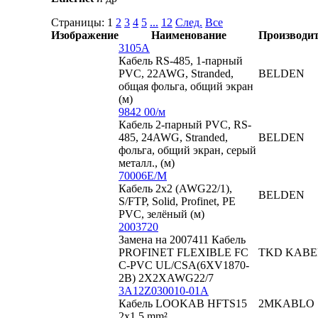
Страницы:
1
2
3
4
5
...
12
След.
Все
Изображение
Наименование
Производи
3105A
Кабель RS-485, 1-парный
PVC, 22AWG, Stranded,
BELDEN
общая фольга, общий экран
(м)
9842 00/м
Кабель 2-парный PVC, RS-
485, 24AWG, Stranded,
BELDEN
фольга, общий экран, серый
металл., (м)
70006E/М
Кабель 2x2 (AWG22/1),
BELDEN
S/FTP, Solid, Profinet, PE
PVC, зелёный (м)
2003720
Замена на 2007411 Кабель
PROFINET FLEXIBLE FC
TKD KABE
C-PVC UL/CSA(6XV1870-
2B) 2X2XAWG22/7
3A12Z030010-01A
Кабель LOOKAB HFTS15
2MKABLO
2x1.5 mm²