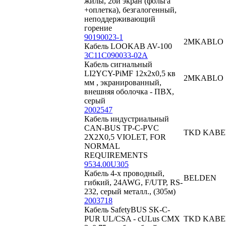
жилы, 2ой экран (фольга
+оплетка), безгалогенный,
неподдерживающий
горение
90190023-1
2MKABLO
Кабель LOOKAB AV-100
3C11C090033-02A
Кабель сигнальный
LI2YCY-PiMF 12x2x0,5 кв
2MKABLO
мм , экранированный,
внешняя оболочка - ПВХ,
серый
2002547
Кабель индустриальный
CAN-BUS TP-C-PVC
TKD KABE
2X2X0,5 VIOLET, FOR
NORMAL
REQUIREMENTS
9534.00U305
Кабель 4-х проводный,
BELDEN
гибкий, 24AWG, F/UTP, RS-
232, серый металл., (305м)
2003718
Кабель SafetyBUS SK-C-
PUR UL/CSA - cULus CMX
TKD KABE