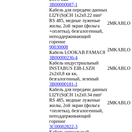
3B00000087-1
Кабель для передачи данных
LI2Y(St)CH 1x2x0.22 mm²
RS 485, медные луженые
2MKABLO
жилы, 2ой экран (фольга
+оплетка), безгалогенный,
неподдерживающий
горение
90030008
2MKABLO
Кабель LOOKAB FAMAC8
3B00000236-4
Кабель индустриальный
INSTABUS EIB-LSZH
2MKABLO
2x2x0,8 кв кк,
безгалогенный, зеленый
3B00000181-1
Кабель для передачи данных
LI2Y(St)CH 1x2x0.34 mm²
RS 485, медные луженые
2MKABLO
жилы, 2ой экран (фольга
+оплетка), безгалогенный,
неподдерживающий
горение
3C00002822-3
Кабель сигнальный