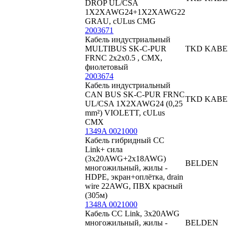
DROP UL/CSA
1X2XAWG24+1X2XAWG22
GRAU, cULus CMG
2003671
Кабель индустриальный
MULTIBUS SK-C-PUR
TKD KABE
FRNC 2x2x0.5 , CMX,
фиолетовый
2003674
Кабель индустриальный
CAN BUS SK-C-PUR FRNC
TKD KABE
UL/CSA 1X2XAWG24 (0,25
mm²) VIOLETT, cULus
CMX
1349A 0021000
Кабель гибридный CC
Link+ сила
(3x20AWG+2x18AWG)
BELDEN
многожильный, жилы -
HDPE, экран+оплётка, drain
wire 22AWG, ПВХ красный
(305м)
1348A 0021000
Кабель CC Link, 3х20AWG
многожильный, жилы -
BELDEN