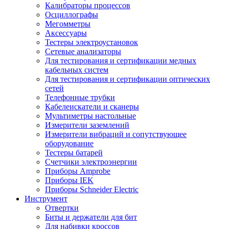
Калибраторы процессов
Осциллографы
Мегомметры
Аксессуары
Тестеры электроустановок
Сетевые анализаторы
Для тестирования и сертификации медных
кабельных систем
Для тестирования и сертификации оптических
сетей
Телефонные трубки
Кабелеискатели и сканеры
Мультиметры настольные
Измерители заземлений
Измерители вибраций и сопутствующее
оборудование
Тестеры батарей
Счетчики электроэнергии
Приборы Amprobe
Приборы IEK
Приборы Schneider Electric
Инструмент
Отвертки
Биты и держатели для бит
Для набивки кроссов