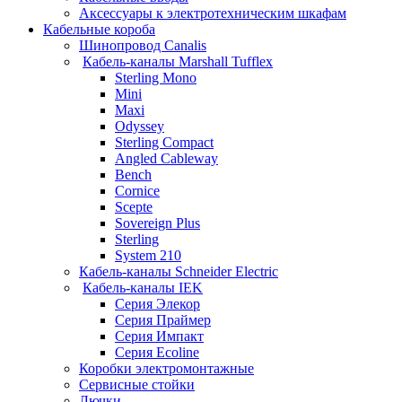
Аксессуары к электротехническим шкафам
Кабельные короба
Шинопровод Canalis
Кабель-каналы Marshall Tufflex
Sterling Mono
Mini
Maxi
Odyssey
Sterling Compact
Angled Cableway
Bench
Cornice
Scepte
Sovereign Plus
Sterling
System 210
Кабель-каналы Schneider Electric
Кабель-каналы IEK
Серия Элекор
Серия Праймер
Серия Импакт
Серия Ecoline
Коробки электромонтажные
Сервисные стойки
Лючки