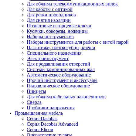
Для обжима телекоммуникационных вилок
Для работы с оптикой
Для резки проводников
Для снятия изоляции
Штифтовые и торцевые ключи
Кусачки, бокорезы, ножницы
Наборы инструментов
Наборы инструментов для работы с витой парой
Пассатижи, плоскогубцы, клещи
Специального назначения
Электроинструмент
Для продавливания отверстий
Системы комбинированных жал
Автоматическое оборудование
Прочий инструмент и аксессуары
Гидравлическое оборудование
Пинцеты
Для обжима кабельных наконечников
Сверла
Пробники напряжения
Промышленная мебель
Серия Dacobas
Серия Dacobas Advanced
Серия Elicon
Операторские пульты