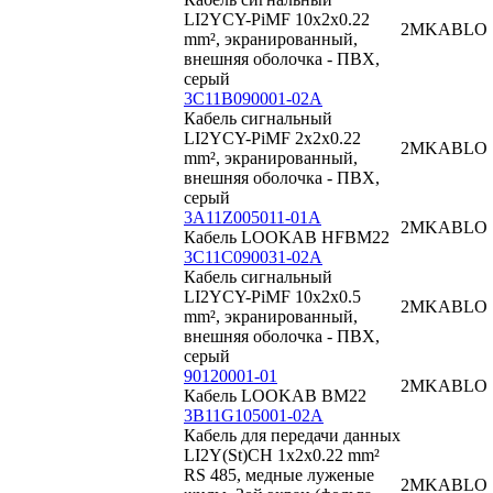
LI2YCY-PiMF 10x2x0.22
2MKABLO
mm², экранированный,
внешняя оболочка - ПВХ,
серый
3C11B090001-02A
Кабель сигнальный
LI2YCY-PiMF 2x2x0.22
2MKABLO
mm², экранированный,
внешняя оболочка - ПВХ,
серый
3A11Z005011-01A
2MKABLO
Кабель LOOKAB HFBM22
3C11C090031-02A
Кабель сигнальный
LI2YCY-PiMF 10x2x0.5
2MKABLO
mm², экранированный,
внешняя оболочка - ПВХ,
серый
90120001-01
2MKABLO
Кабель LOOKAB BM22
3B11G105001-02A
Кабель для передачи данных
LI2Y(St)CH 1x2x0.22 mm²
RS 485, медные луженые
2MKABLO