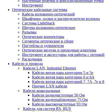
Настенные розетки и консолидационные точки
Инструмент
Оптические кабельные системы
Кабель волоконно-оптический
Шкафчики, полки и распределители волокна
Система LightStack
Шнуры волоконно-оптические
Разъемы
Оптические коннекторы
Сегменты оптические в сборе
Пигтейлы и удлинители
Оптические модули и проходные адаптеры
Инструмент и аксессуары для работы с оптикой
Расходники
Кабели и провода
Кабели LAN, Industrial Ethernet
Кабели витая пара категории 5 и 5е
Кабели витая пара категории 6 и 6A
Кабели витая пара категорий 7, 7А, 7е и 8
Прочие LAN кабели
Кабели коаксиальные
Кабели радиочастотные 50 Ом
Кабели видеонаблюдение 75 Ом
Кабели высокочастотные 93 Ом
Кабели для систем RS, BUS