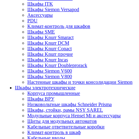
Шкафы ITK
Шкафы Siemon Versapod
Аксессуары
PDU
Климат-контроль для шкафов
Шкафы SME
Шкафы Knurr Smaract
Шкафы Knurr DCM
Шкафы Knurr Conact
Шкафы Knurr прочие
Шкафы Knurr Incas
Шкафы Knurr Doubleprorack
Шкафы Siemon V600
Шкафы Siemon V800
Настенные шкафы и точки консолидации Siemon
Шкафы электротехнические
Корпуса промышленные
Шкафы ВРУ
Низковольтные шкафы Schneider Prisma
Шкафы, стойки, рамы NSY SAREL
Модульные корпуса Hensel Mi и аксессуары
Щиты для модульных автоматов
Кабельные ответвительные коробки
Климат-контроль в шкаф
Кабельные вводы