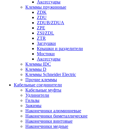
Аксессуары
Клеммы пружинные
ZDK
ZDU
ZDUB/ZDUA
ZPE
ZSI/ZDL
ZTR
Заглушки
Крышки и разделители
Мостики
Аксессуары
Клеммы IDC
Клеммы D
Клеммы Schneider Electric
Прочие клеммы
Кабельные соединители
Кабельные муфты
Удлинители
Гильзы
Зажимы
Наконечники алюминиевые
Наконечники биметаллические
Наконечники винтовые
Наконечники медные