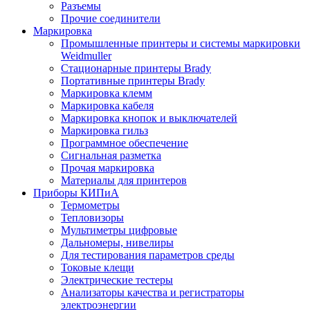
Разъемы
Прочие соединители
Маркировка
Промышленные принтеры и системы маркировки
Weidmuller
Стационарные принтеры Brady
Портативные принтеры Brady
Маркировка клемм
Маркировка кабеля
Маркировка кнопок и выключателей
Маркировка гильз
Программное обеспечение
Сигнальная разметка
Прочая маркировка
Материалы для принтеров
Приборы КИПиА
Термометры
Тепловизоры
Мультиметры цифровые
Дальномеры, нивелиры
Для тестирования параметров среды
Токовые клещи
Электрические тестеры
Анализаторы качества и регистраторы
электроэнергии