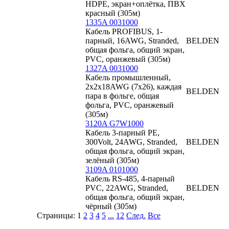
HDPE, экран+оплётка, ПВХ
красный (305м)
1335A 0031000
Кабель PROFIBUS, 1-
парный, 16AWG, Stranded,
BELDEN
общая фольга, общий экран,
PVC, оранжевый (305м)
1327A 0031000
Кабель промышленный,
2х2х18AWG (7х26), каждая
BELDEN
пара в фольге, общая
фольга, PVC, оранжевый
(305м)
3120A G7W1000
Кабель 3-парный PE,
300Volt, 24AWG, Stranded,
BELDEN
общая фольга, общий экран,
зелёный (305м)
3109A 0101000
Кабель RS-485, 4-парный
PVC, 22AWG, Stranded,
BELDEN
общая фольга, общий экран,
чёрный (305м)
Страницы:
1
2
3
4
5
...
12
След.
Все