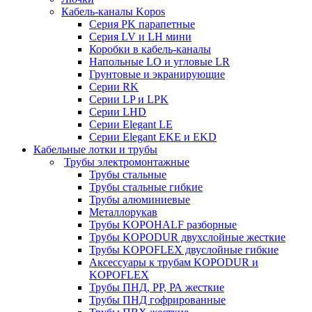
Кабель-каналы Kopos
Серия PK парапетные
Серия LV и LH мини
Коробки в кабель-каналы
Напольные LO и угловые LR
Грунтовые и экранирующие
Серии RK
Серии LP и LPK
Серии LHD
Серии Elegant LE
Серии Elegant EKE и EKD
Кабельные лотки и трубы
Трубы электромонтажные
Трубы стальные
Трубы стальные гибкие
Трубы алюминиевые
Металлорукав
Трубы KOPOHALF разборные
Трубы KOPODUR двухслойные жесткие
Трубы KOPOFLEX двуслойные гибкие
Аксессуары к трубам KOPODUR и
KOPOFLEX
Трубы ПНД, РР, РА жесткие
Трубы ПНД гофрированные