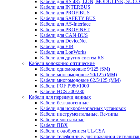
Кабели для RS 485, LON, MODULINK, SUCO
Кабели для INTERBUS
Кабели для PROFIBUS
Кабели для SAFETY BUS
Кабели для AS-Interface
Кабели для PROFINET
Кабели для CAN-BUS
Кабели для DeviceNet
Кабели для EIB
Кабели для LonWorks
Кабели для других систем RS
Кабели волоконно-оптические
Кабели одномодовые 9/125 (SM)
Кабели многомодовые 50/125 (ММ)
Кабели многомодовые 62,5/125 (ММ)
Кабели POF P980/1000
Кабели HCS 200/230
Кабели для передачи данных
Кабели безгалогенные
Кабели для искробезопасных установок
Кабели инструментальные, Re-типы
Кабелии монтажные
Кабели ПВХ
Кабели с одобрением UL/CSA
Кабели телефонные, для пожарной сигнализа