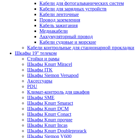
Кабели для фотогальванических систем
Кабели для зарядных устройств
Кабели ленточные
Провод заземления
Кабель зажигания
Медиакабели
Аккумуляторный провод
Кабели судовые и морские
Кабели контрольные для стационарной прокладки
Шкафы 19'' телеком
Стойки и рамы
Шкафы Knurr Miracel
Шкафы ITK
Шкафы Siemon Versapod
Аксессуары
PDU
Климат-контроль для шкафов
Шкафы SME
Шкафы Knurr Smaract
Шкафы Knurr DCM
Шкафы Knurr Conact
Шкафы Knurr прочие
Шкафы Knurr Incas
Шкафы Knurr Doubleprorack
Шкафы Siemon V600