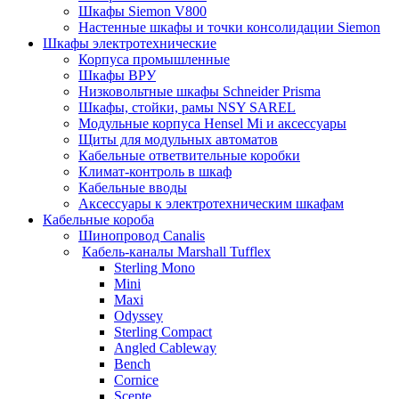
Шкафы Siemon V800
Настенные шкафы и точки консолидации Siemon
Шкафы электротехнические
Корпуса промышленные
Шкафы ВРУ
Низковольтные шкафы Schneider Prisma
Шкафы, стойки, рамы NSY SAREL
Модульные корпуса Hensel Mi и аксессуары
Щиты для модульных автоматов
Кабельные ответвительные коробки
Климат-контроль в шкаф
Кабельные вводы
Аксессуары к электротехническим шкафам
Кабельные короба
Шинопровод Canalis
Кабель-каналы Marshall Tufflex
Sterling Mono
Mini
Maxi
Odyssey
Sterling Compact
Angled Cableway
Bench
Cornice
Scepte