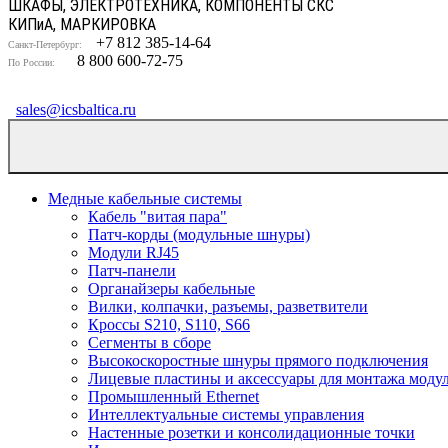
ШКАФЫ, ЭЛЕКТРОТЕХНИКА, КОМПОНЕНТЫ СКС
КИП
и
А, МАРКИРОВКА
+7 812 385-14-64
Санкт-Петербург:
8 800 600-72-75
По России:
sales@icsbaltica.ru
Медные кабельные системы
Кабель "витая пара"
Патч-корды (модульные шнуры)
Модули RJ45
Патч-панели
Органайзеры кабельные
Вилки, колпачки, разъемы, разветвители
Кроссы S210, S110, S66
Сегменты в сборе
Высокоскоростные шнуры прямого подключения
Лицевые пластины и аксессуары для монтажа моду
Промышленный Ethernet
Интеллектуальные системы управления
Настенные розетки и консолидационные точки