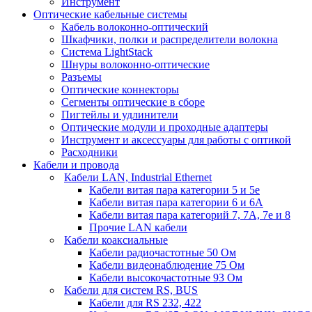
Инструмент
Оптические кабельные системы
Кабель волоконно-оптический
Шкафчики, полки и распределители волокна
Система LightStack
Шнуры волоконно-оптические
Разъемы
Оптические коннекторы
Сегменты оптические в сборе
Пигтейлы и удлинители
Оптические модули и проходные адаптеры
Инструмент и аксессуары для работы с оптикой
Расходники
Кабели и провода
Кабели LAN, Industrial Ethernet
Кабели витая пара категории 5 и 5е
Кабели витая пара категории 6 и 6A
Кабели витая пара категорий 7, 7А, 7е и 8
Прочие LAN кабели
Кабели коаксиальные
Кабели радиочастотные 50 Ом
Кабели видеонаблюдение 75 Ом
Кабели высокочастотные 93 Ом
Кабели для систем RS, BUS
Кабели для RS 232, 422