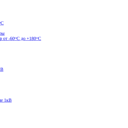
ᴼС
ары
р от -60ᴼC до +180ᴼС
кВ
ше 1кВ